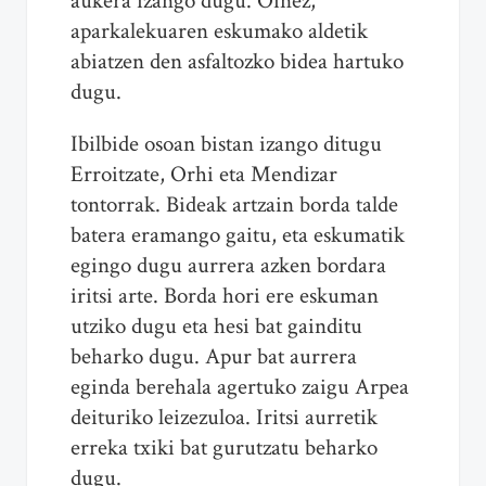
aukera izango dugu. Oinez,
aparkalekuaren eskumako aldetik
abiatzen den asfaltozko bidea hartuko
dugu.
Ibilbide osoan bistan izango ditugu
Erroitzate, Orhi eta Mendizar
tontorrak. Bideak artzain borda talde
batera eramango gaitu, eta eskumatik
egingo dugu aurrera azken bordara
iritsi arte. Borda hori ere eskuman
utziko dugu eta hesi bat gainditu
beharko dugu. Apur bat aurrera
eginda berehala agertuko zaigu Arpea
deituriko leizezuloa. Iritsi aurretik
erreka txiki bat gurutzatu beharko
dugu.