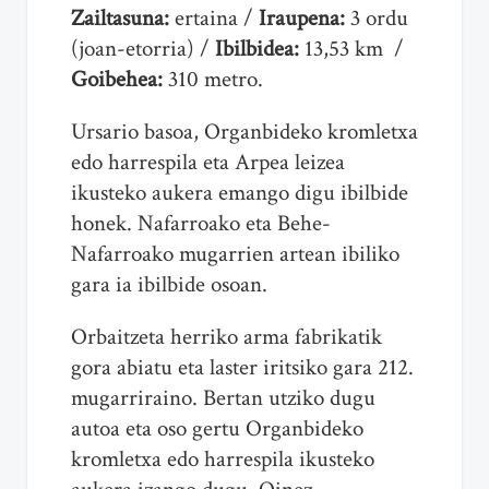
Zailtasuna:
ertaina /
Iraupena:
3 ordu
(joan-etorria) /
Ibilbidea:
13,53 km /
Goibehea:
310 metro.
Ursario basoa, Organbideko kromletxa
edo harrespila eta Arpea leizea
ikusteko aukera emango digu ibilbide
honek. Nafarroako eta Behe-
Nafarroako mugarrien artean ibiliko
gara ia ibilbide osoan.
Orbaitzeta herriko arma fabrikatik
gora abiatu eta laster iritsiko gara 212.
mugarriraino. Bertan utziko dugu
autoa eta oso gertu Organbideko
kromletxa edo harrespila ikusteko