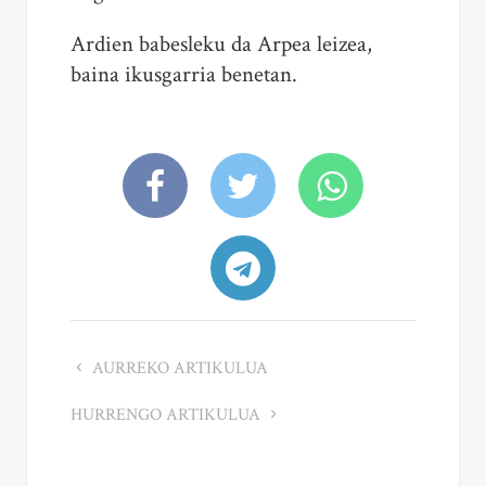
Ardien babesleku da Arpea leizea,
baina ikusgarria benetan.
AURREKO ARTIKULUA
HURRENGO ARTIKULUA