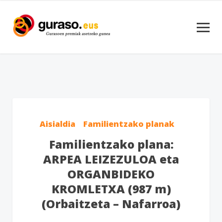
Aisialdia
Familientzako planak
Familientzako plana:
ARPEA LEIZEZULOA eta
ORGANBIDEKO
KROMLETXA (987 m)
(Orbaitzeta – Nafarroa)