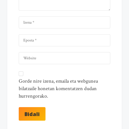
Gorde nire izena, emaila eta webgunea
bilatzaile honetan komentatzen dudan
hurrengorako.