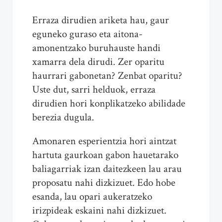
Erraza dirudien ariketa hau, gaur
eguneko guraso eta aitona-
amonentzako buruhauste handi
xamarra dela dirudi. Zer oparitu
haurrari gabonetan? Zenbat oparitu?
Uste dut, sarri helduok, erraza
dirudien hori konplikatzeko abilidade
berezia dugula.
Amonaren esperientzia hori aintzat
hartuta gaurkoan gabon hauetarako
baliagarriak izan daitezkeen lau arau
proposatu nahi dizkizuet. Edo hobe
esanda, lau opari aukeratzeko
irizpideak eskaini nahi dizkizuet.