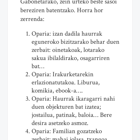
Gabonetarako, zein urteko beste sasoi
bereziren batentzako. Horra hor
zerrenda:
Oparia: izan dadila haurrak
eguneroko bizitzarako behar duen
zerbait: oinetakoak, lotarako
sakua ibilaldirako, osagarriren
bat…
Oparia: Irakurketarekin
erlazionatutakoa. Liburua,
komikia, ebook-a….
Oparia: Haurrak ikaragarri nahi
duen objekturen bat izatea;
jostailua, patinak, baloia… Bere
desira asetzeko asmoz.
Oparia: Familian gozatzeko
zerbait; mahai jolasa, txangoa,