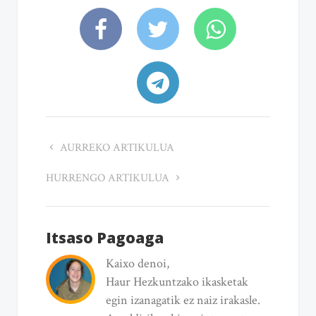
AURREKO ARTIKULUA
HURRENGO ARTIKULUA
Itsaso Pagoaga
Kaixo denoi,
Haur Hezkuntzako ikasketak
egin izanagatik ez naiz irakasle.