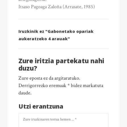
Itsaso Pagoaga Zaloña (Arrasate, 1985)
Iruzkinik ez "Gabonetako opariak
aukeratzeko 4 arauak"
Zure iritzia partekatu nahi
duzu?
Zure eposta ez da argitaratuko.
Derrigorrezko eremuak * bidez markatuta
daude.
Utzi erantzuna