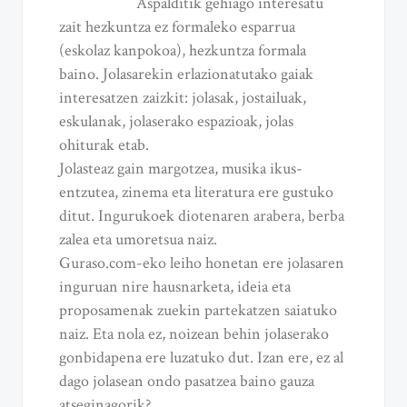
Aspalditik gehiago interesatu
zait hezkuntza ez formaleko esparrua
(eskolaz kanpokoa), hezkuntza formala
baino. Jolasarekin erlazionatutako gaiak
interesatzen zaizkit: jolasak, jostailuak,
eskulanak, jolaserako espazioak, jolas
ohiturak etab.
Jolasteaz gain margotzea, musika ikus-
entzutea, zinema eta literatura ere gustuko
ditut. Ingurukoek diotenaren arabera, berba
zalea eta umoretsua naiz.
Guraso.com-eko leiho honetan ere jolasaren
inguruan nire hausnarketa, ideia eta
proposamenak zuekin partekatzen saiatuko
naiz. Eta nola ez, noizean behin jolaserako
gonbidapena ere luzatuko dut. Izan ere, ez al
dago jolasean ondo pasatzea baino gauza
atseginagorik?