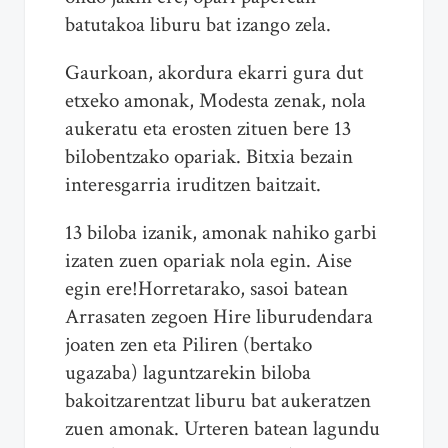
batutakoa liburu bat izango zela.
Gaurkoan, akordura ekarri gura dut
etxeko amonak, Modesta zenak, nola
aukeratu eta erosten zituen bere 13
bilobentzako opariak. Bitxia bezain
interesgarria iruditzen baitzait.
13 biloba izanik, amonak nahiko garbi
izaten zuen opariak nola egin. Aise
egin ere!Horretarako, sasoi batean
Arrasaten zegoen Hire liburudendara
joaten zen eta Piliren (bertako
ugazaba) laguntzarekin biloba
bakoitzarentzat liburu bat aukeratzen
zuen amonak. Urteren batean lagundu