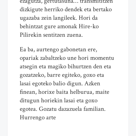
ezagutza, gertutasuna… transmititzen
dizkigute herriko dendek eta bertako
ugazaba zein langileek. Hori da
behintzat gure amonak Hire-ko
Pilirekin sentitzen zuena.
Ea ba, aurtengo gabonetan ere,
opariak zabaltzeko une hori momentu
atsegin eta magiko bihurtzen den eta
gozatzeko, barre egiteko, goxo eta
lasai egoteko balio digun. Azken
finean, horixe baita helburua, maite
ditugun horiekin lasai eta goxo
egotea. Gozatu dazazuela familian.
Hurrengo arte