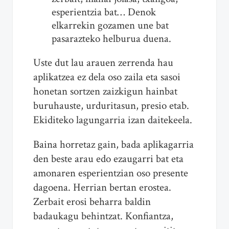
esperientzia bat… Denok
elkarrekin gozamen une bat
pasarazteko helburua duena.
Uste dut lau arauen zerrenda hau
aplikatzea ez dela oso zaila eta sasoi
honetan sortzen zaizkigun hainbat
buruhauste, urduritasun, presio etab.
Ekiditeko lagungarria izan daitekeela.
Baina horretaz gain, bada aplikagarria
den beste arau edo ezaugarri bat eta
amonaren esperientzian oso presente
dagoena. Herrian bertan erostea.
Zerbait erosi beharra baldin
badaukagu behintzat. Konfiantza,