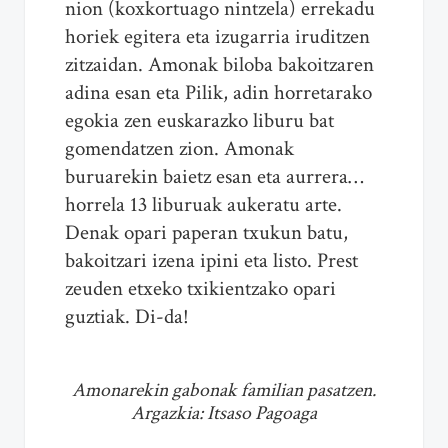
nion (koxkortuago nintzela) errekadu
horiek egitera eta izugarria iruditzen
zitzaidan. Amonak biloba bakoitzaren
adina esan eta Pilik, adin horretarako
egokia zen euskarazko liburu bat
gomendatzen zion. Amonak
buruarekin baietz esan eta aurrera…
horrela 13 liburuak aukeratu arte.
Denak opari paperan txukun batu,
bakoitzari izena ipini eta listo. Prest
zeuden etxeko txikientzako opari
guztiak. Di-da!
Amonarekin gabonak familian pasatzen.
Argazkia: Itsaso Pagoaga