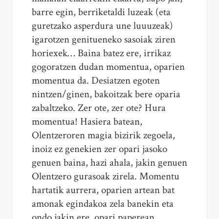
barre egin, berriketaldi luzeak (eta
guretzako asperdura une luuuzeak)
igarotzen genitueneko sasoiak ziren
horiexek… Baina batez ere, irrikaz
gogoratzen dudan momentua, oparien
momentua da. Desiatzen egoten
nintzen/ginen, bakoitzak bere oparia
zabaltzeko. Zer ote, zer ote? Hura
momentua! Hasiera batean,
Olentzeroren magia bizirik zegoela,
inoiz ez genekien zer opari jasoko
genuen baina, hazi ahala, jakin genuen
Olentzero gurasoak zirela. Momentu
hartatik aurrera, oparien artean bat
amonak egindakoa zela banekin eta
ondo jakin ere, opari paperean