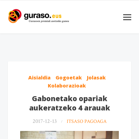
Aisialdia
Gogoetak
Jolasak
Kolaborazioak
Gabonetako opariak
aukeratzeko 4 arauak
2017-12-13
ITSASO PAGOAGA