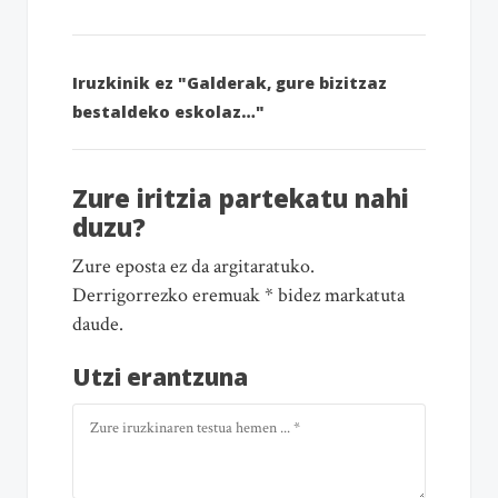
Iruzkinik ez "Galderak, gure bizitzaz
bestaldeko eskolaz…"
Zure iritzia partekatu nahi
duzu?
Zure eposta ez da argitaratuko.
Derrigorrezko eremuak * bidez markatuta
daude.
Utzi erantzuna