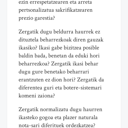
ezin errespetatzearen eta arreta
pertsonalizatua sakrifikatzearen
prezio garestia?
Zergatik dugu beldurra haurrek ez
dituztela beharrezkoak diren gauzak
ikasiko? Ikasi gabe bizitzea posible
baldin bada, benetan da eduki hori
beharrezkoa? Zergatik ikasi behar
dugu gure benetako beharrari
erantzuten ez dion hori? Zergatik da
diferentea guri eta botere-sistemari
komeni zaiona?
Zergatik normalizatu dugu haurren
ikasteko gogoa eta plazer naturala
nota-sari diferituek ordezkatzea?