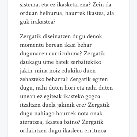
sistema, eta ez ikasketarena? Zein da
orduan helburua, haurrek ikastea, ala
guk irakastea?
Zergatik diseinatzen dugu denok
momentu berean ikasi behar
dugunaren curriculuma? Zergatik
daukagu ume batek zerbaitekiko
jakin-mina noiz edukiko duen
zehazteko beharra? Zergatik egiten
dugu, nahi duten hori eta nahi duten
unean ez egiteak ikasteko gogoa
itzaltzen duela jakinik ere? Zergatik
dugu nahiago haurrek nota onak
ateratzea, ikastea baino? Zergatik
ordaintzen dugu ikasleen erritmoa