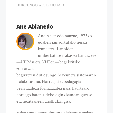
HURRENGO ARTIKULUA
Ane Ablanedo
Ane Ablanedo nauzue, 1973ko
udaberrian sortutako neska
iruñearra. Lanbidez
unibertsitate irakaslea banaiz ere
—UPPAn eta NUPen—begi kritiko
zorrotzez
begiratzen dut egungo hezkuntza sistemaren
nolakotasuna. Horregatik, pedagogia
berritzailean formatzailea naiz, haurtzaro
libreago baten aldeko eginkizunean guraso
eta hezitzaileen aholkulari gisa.
Askatasuna ezarri dut ene bizitzaren ardatz,