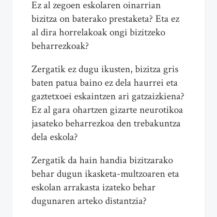
Ez al zegoen eskolaren oinarrian
bizitza on baterako prestaketa? Eta ez
al dira horrelakoak ongi bizitzeko
beharrezkoak?
Zergatik ez dugu ikusten, bizitza gris
baten patua baino ez dela haurrei eta
gaztetxoei eskaintzen ari gatzaizkiena?
Ez al gara ohartzen gizarte neurotikoa
jasateko beharrezkoa den trebakuntza
dela eskola?
Zergatik da hain handia bizitzarako
behar dugun ikasketa-multzoaren eta
eskolan arrakasta izateko behar
dugunaren arteko distantzia?