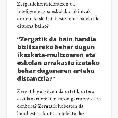
Zergatik kontsideratzen da
inteligenteagoa eskolako jakintzak
dituen ikasle bat, beste mota batekoak
dituena baino?
“Zergatik da hain handia
bizitzarako behar dugun
ikasketa-multzoaren eta
eskolan arrakasta izateko
behar dugunaren arteko
distantzia?”
Zergatik gutxitzen da urtetik urtera
eskulanari ematen zaion garrantzia eta
denbora? Zergatik hobesten da
hainbeste jakintza intelektuala?