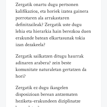
Zergatik onartu dugu pertsonen
kalifikazioa, eta horiek izatea gainera
porrotaren ala arrakastaren
definitzaileak? Zergatik uste dugu
lehia eta hierarkia hain berezkoa duen
erakunde batean elkartasunak tokia
izan dezakeela?
Zergatik sailkatzen ditugu haurrak
adinaren arabera? zein beste
komunitate naturaletan gertatzen da
hori?
Zergatik ez dugu ikasgelen
disposizioan berean antzematen
heziketa-erakundeen diziplinatze