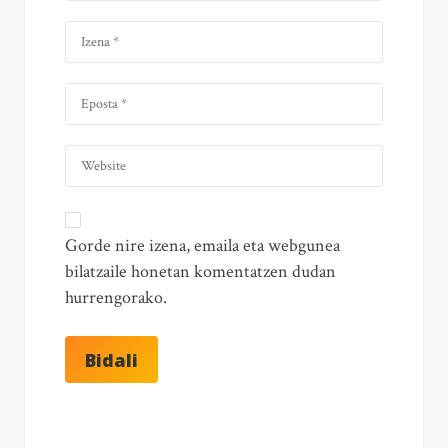
Gorde nire izena, emaila eta webgunea
bilatzaile honetan komentatzen dudan
hurrengorako.