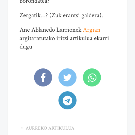
borondatea?
Zergatik…? (Zuk erantsi galdera).
Ane Ablanedo Larrionek
Argian
argitaratutako iritzi artikulua ekarri
dugu
AURREKO ARTIKULUA