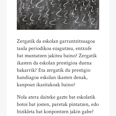
Zergatik da eskolan garrantzitsuagoa
taula periodikoa ezagutzea, entxufe
bat muntatzen jakitea baino? Zergatik
ikasten da eskolan prestigioa duena
bakarrik? Eta zergatik du prestigio
handiagoa eskolan ikasten denak,
kanpoan ikasitakoak baino?
Nola atera daiteke gazte bat eskolatik
botoi bat josten, paretak pintatzen, edo
bizikleta bat konpontzen jakin gabe?