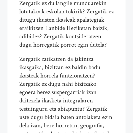
Zergatik ez du langile munduarekin
lotutakoak eskolan tokirik? Zergatik ez
ditugu ikusten ikasleak apalategiak
eraikitzen Lanbide Heziketan baizik,
adibidez? Zergatik kontsideratzen
dugu horregatik porrot egin dutela?
Zergatik zatikatzen da jakintza
ikasgaika, bizitzan ez baldin badu
ikasteak horrela funtzionatzen?
Zergatik ez dugu nahi bizitzako
egoera berez suspergarriak izan
daitezela ikasketa integralaren
testuinguru eta abiapuntu? Zergatik
uste dugu bidaia baten antolaketa ezin
dela izan, bere horretan, geografia,