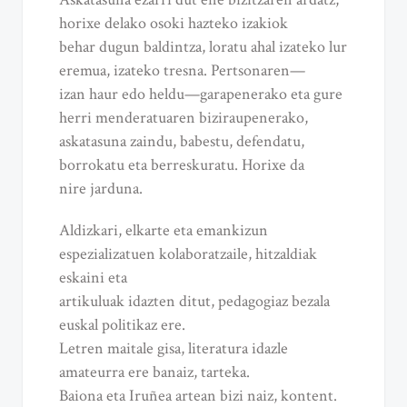
horixe delako osoki hazteko izakiok
behar dugun baldintza, loratu ahal izateko lur
eremua, izateko tresna. Pertsonaren—
izan haur edo heldu—garapenerako eta gure
herri menderatuaren biziraupenerako,
askatasuna zaindu, babestu, defendatu,
borrokatu eta berreskuratu. Horixe da
nire jarduna.
Aldizkari, elkarte eta emankizun
espezializatuen kolaboratzaile, hitzaldiak
eskaini eta
artikuluak idazten ditut, pedagogiaz bezala
euskal politikaz ere.
Letren maitale gisa, literatura idazle
amateurra ere banaiz, tarteka.
Baiona eta Iruñea artean bizi naiz, kontent.