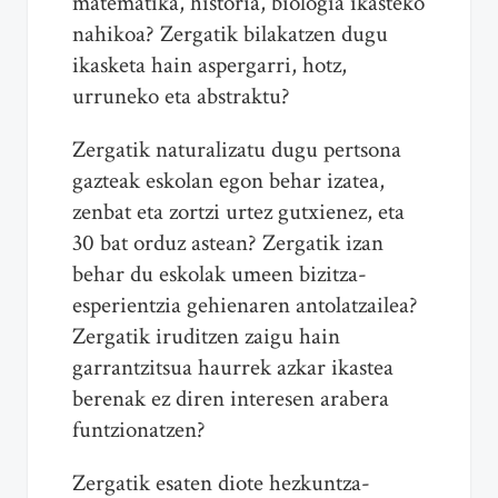
matematika, historia, biologia ikasteko
nahikoa? Zergatik bilakatzen dugu
ikasketa hain aspergarri, hotz,
urruneko eta abstraktu?
Zergatik naturalizatu dugu pertsona
gazteak eskolan egon behar izatea,
zenbat eta zortzi urtez gutxienez, eta
30 bat orduz astean? Zergatik izan
behar du eskolak umeen bizitza-
esperientzia gehienaren antolatzailea?
Zergatik iruditzen zaigu hain
garrantzitsua haurrek azkar ikastea
berenak ez diren interesen arabera
funtzionatzen?
Zergatik esaten diote hezkuntza-