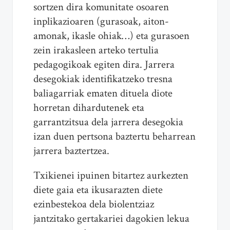
sortzen dira komunitate osoaren
inplikazioaren (gurasoak, aiton-
amonak, ikasle ohiak…) eta gurasoen
zein irakasleen arteko tertulia
pedagogikoak egiten dira. Jarrera
desegokiak identifikatzeko tresna
baliagarriak ematen dituela diote
horretan dihardutenek eta
garrantzitsua dela jarrera desegokia
izan duen pertsona baztertu beharrean
jarrera baztertzea.
Txikienei ipuinen bitartez aurkezten
diete gaia eta ikusarazten diete
ezinbestekoa dela biolentziaz
jantzitako gertakariei dagokien lekua