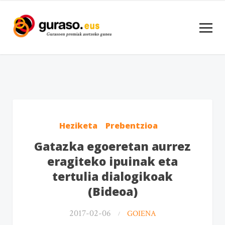
Heziketa
Prebentzioa
Gatazka egoeretan aurrez
eragiteko ipuinak eta
tertulia dialogikoak
(Bideoa)
2017-02-06
GOIENA