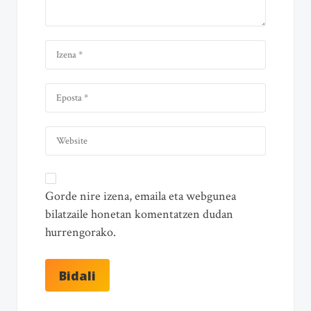
Gorde nire izena, emaila eta webgunea
bilatzaile honetan komentatzen dudan
hurrengorako.