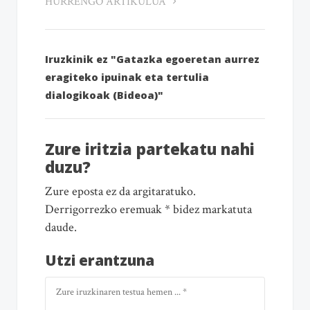
HURRENGO ARTIKULUA
Iruzkinik ez "Gatazka egoeretan aurrez
eragiteko ipuinak eta tertulia
dialogikoak (Bideoa)"
Zure iritzia partekatu nahi
duzu?
Zure eposta ez da argitaratuko.
Derrigorrezko eremuak * bidez markatuta
daude.
Utzi erantzuna