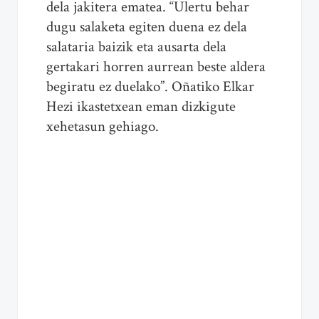
dela jakitera ematea. “Ulertu behar
dugu salaketa egiten duena ez dela
salataria baizik eta ausarta dela
gertakari horren aurrean beste aldera
begiratu ez duelako”. Oñatiko Elkar
Hezi ikastetxean eman dizkigute
xehetasun gehiago.