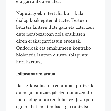
eta garrantzia ematea.
Nagusiagoekin tertulia kurrikular
dialogikoak egiten dituzte. Testuen
bitartez lantzen dute gaia eta aztertzen
dute nerabezaroan nola eraikitzen
diren erakargarritasun ereduak.
Ondorioak eta emakumeen kontrako
biolentzia lantzen dituzte abiapuntu
hori hartuta.
Isiltasunaren araua
Ikasleak isiltasunaren araua apurtzeak
duen garrantziaz jabetzen saiatzen dira
metodologia horren bitartez. Jazarpen
egoera bat ematen bada garrantzitsua