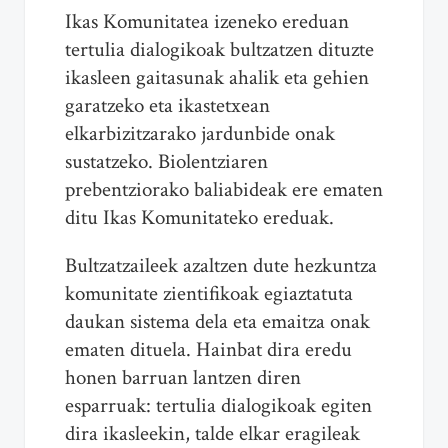
Ikas Komunitatea izeneko ereduan
tertulia dialogikoak bultzatzen dituzte
ikasleen gaitasunak ahalik eta gehien
garatzeko eta ikastetxean
elkarbizitzarako jardunbide onak
sustatzeko. Biolentziaren
prebentziorako baliabideak ere ematen
ditu Ikas Komunitateko ereduak.
Bultzatzaileek azaltzen dute hezkuntza
komunitate zientifikoak egiaztatuta
daukan sistema dela eta emaitza onak
ematen dituela. Hainbat dira eredu
honen barruan lantzen diren
esparruak: tertulia dialogikoak egiten
dira ikasleekin, talde elkar eragileak