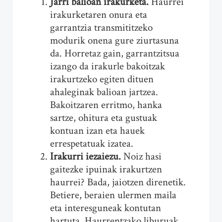
Jarri balioan irakurketa.
Haurrei
irakurketaren onura eta
garrantzia transmititzeko
modurik onena gure ziurtasuna
da. Horretaz gain, garrantzitsua
izango da irakurle bakoitzak
irakurtzeko egiten dituen
ahaleginak balioan jartzea.
Bakoitzaren erritmo, hanka
sartze, ohitura eta gustuak
kontuan izan eta hauek
errespetatuak izatea.
Irakurri iezaiezu.
Noiz hasi
gaitezke ipuinak irakurtzen
haurrei? Bada, jaiotzen direnetik.
Betiere, beraien ulermen maila
eta interesguneak kontutan
hartuta. Haurrentzako liburuak