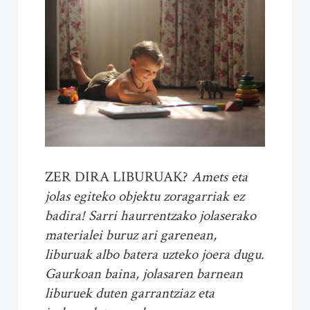
ZER DIRA LIBURUAK?
Amets eta
jolas egiteko objektu zoragarriak ez
badira! Sarri haurrentzako jolaserako
materialei buruz ari garenean,
liburuak albo batera uzteko joera dugu.
Gaurkoan baina, jolasaren barnean
liburuek duten garrantziaz eta