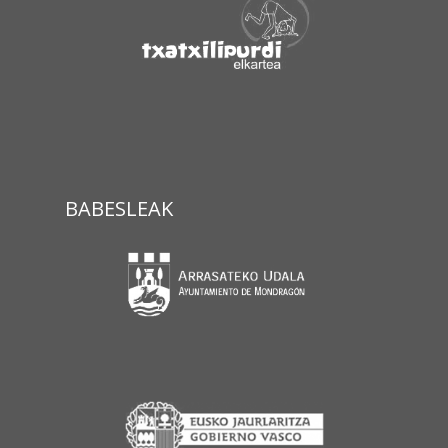
BABESLEAK