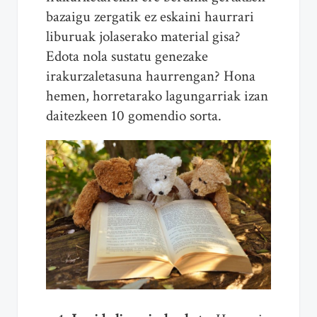
bazaigu zergatik ez eskaini haurrari
liburuak jolaserako material gisa?
Edota nola sustatu genezake
irakurzaletasuna haurrengan? Hona
hemen, horretarako lagungarriak izan
daitezkeen 10 gomendio sorta.