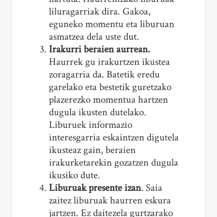
liluragarriak dira. Gakoa,
eguneko momentu eta liburuan
asmatzea dela uste dut.
Irakurri beraien aurrean.
Haurrek gu irakurtzen ikustea
zoragarria da. Batetik eredu
garelako eta bestetik guretzako
plazerezko momentua hartzen
dugula ikusten dutelako.
Liburuek informazio
interesgarria eskaintzen digutela
ikusteaz gain, beraien
irakurketarekin gozatzen dugula
ikusiko dute.
Liburuak presente izan
. Saia
zaitez liburuak haurren eskura
jartzen. Ez daitezela gurtzarako