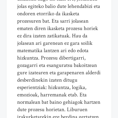
jolas egiteko balio dute lehendabizi eta
ondoren etorriko da ikasketa
prozesuren bat. Eta sarri jolasean
ematen diren ikasketa prozesu horiek
ez dira izaten zatikatuak. Hau da
jolasean ari garenean ez gara soilik
matematika lantzen ari edo edota
hizkuntza. Prozesu dibertigarri,
gozagarri eta esanguratsu bakoitzean
gure izatearen eta garapenaren alderdi
desberdinekin izaten ditugu
esperientziak: hizkuntza, logika,
emozioak, harremanak etab. Eta
normalean bat baino gehiagok hartzen
dute prozesu horietan. Liburuen
irakurketarekin ere berdina gertatzen