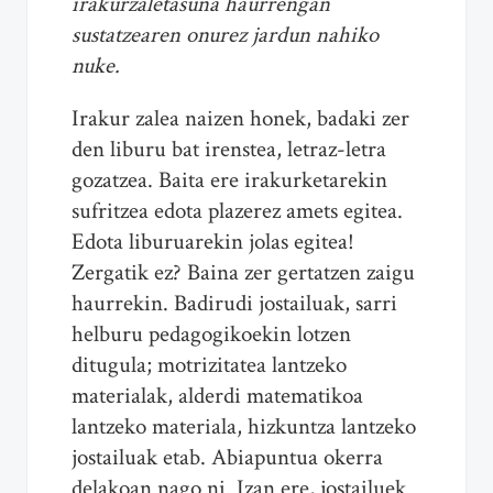
irakurzaletasuna haurrengan
sustatzearen onurez jardun nahiko
nuke.
Irakur zalea naizen honek, badaki zer
den liburu bat irenstea, letraz-letra
gozatzea. Baita ere irakurketarekin
sufritzea edota plazerez amets egitea.
Edota liburuarekin jolas egitea!
Zergatik ez? Baina zer gertatzen zaigu
haurrekin. Badirudi jostailuak, sarri
helburu pedagogikoekin lotzen
ditugula; motrizitatea lantzeko
materialak, alderdi matematikoa
lantzeko materiala, hizkuntza lantzeko
jostailuak etab. Abiapuntua okerra
delakoan nago ni. Izan ere, jostailuek