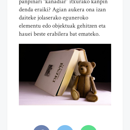
panpinari “kanadiar” itxurako kanpin
denda eraiki? Agian aukera ona izan
daiteke jolaserako eguneroko
elementu edo objektuak gehitzen eta
hauei beste erabilera bat emateko.