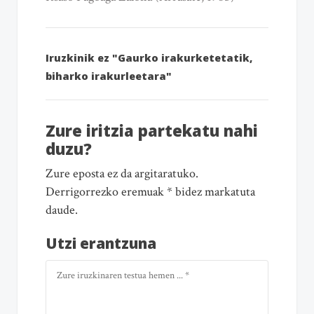
Iruzkinik ez "Gaurko irakurketetatik,
biharko irakurleetara"
Zure iritzia partekatu nahi
duzu?
Zure eposta ez da argitaratuko.
Derrigorrezko eremuak * bidez markatuta
daude.
Utzi erantzuna