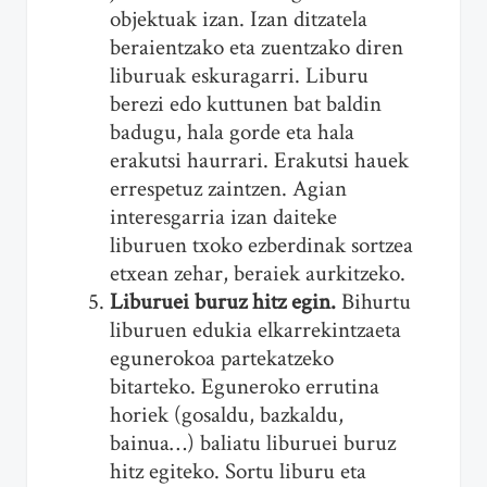
objektuak izan. Izan ditzatela
beraientzako eta zuentzako diren
liburuak eskuragarri. Liburu
berezi edo kuttunen bat baldin
badugu, hala gorde eta hala
erakutsi haurrari. Erakutsi hauek
errespetuz zaintzen. Agian
interesgarria izan daiteke
liburuen txoko ezberdinak sortzea
etxean zehar, beraiek aurkitzeko.
Liburuei buruz hitz egin.
Bihurtu
liburuen edukia elkarrekintzaeta
egunerokoa partekatzeko
bitarteko. Eguneroko errutina
horiek (gosaldu, bazkaldu,
bainua…) baliatu liburuei buruz
hitz egiteko. Sortu liburu eta