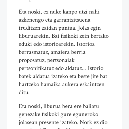
Eta noski, ez nuke kanpo utzi nahi
azkenengo eta garrantzitsuena
iruditzen zaidan puntua. Jolas egin
liburuarekin. Bai fisikoki zein bertako
eduki edo istorioarekin. Istorioa
berrasmatuz, amaiera berria
proposatuz, pertsonaiak
pertsonifikatuz edo aldatuz… Istorio
batek aldatua izateko eta beste jite bat
hartzeko hamaika aukera eskaintzen
ditu.
Eta noski, liburua bera ere baliatu
genezake fisikoki gure eguneroko
jolasean presente izateko. Nork ez dio