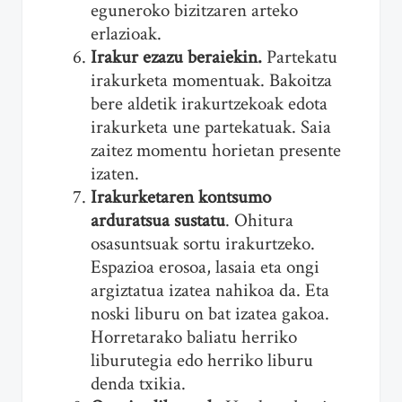
eguneroko bizitzaren arteko
erlazioak.
Irakur ezazu beraiekin.
Partekatu
irakurketa momentuak. Bakoitza
bere aldetik irakurtzekoak edota
irakurketa une partekatuak. Saia
zaitez momentu horietan presente
izaten.
Irakurketaren kontsumo
arduratsua sustatu
. Ohitura
osasuntsuak sortu irakurtzeko.
Espazioa erosoa, lasaia eta ongi
argiztatua izatea nahikoa da. Eta
noski liburu on bat izatea gakoa.
Horretarako baliatu herriko
liburutegia edo herriko liburu
denda txikia.