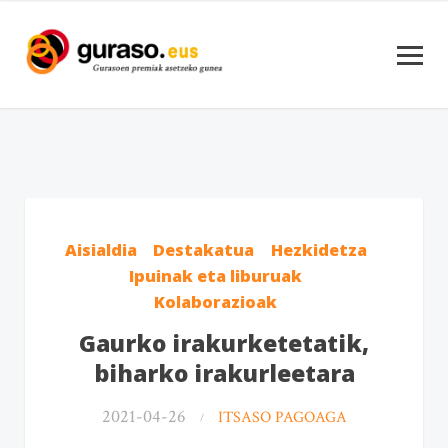
Aisialdia
Destakatua
Hezkidetza
Ipuinak eta liburuak
Kolaborazioak
Gaurko irakurketetatik,
biharko irakurleetara
2021-04-26
ITSASO PAGOAGA