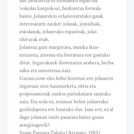
zait hezkuntza ez formaleko esparrua
(eskolaz kanpokoa), hezkuntza formala
baino. Jolasarekin erlazionatutako gaiak
interesatzen zaizkit: jolasak, jostailuak,
eskulanak, jolaserako espazioak, jolas
ohiturak etab.
Jolasteaz gain margotzea, musika ikus-
entzutea, zinema eta literatura ere gustuko
ditut. Ingurukoek diotenaren arabera, berba
zalea eta umoretsua naiz.
Guraso.com-eko leiho honetan ere jolasaren
inguruan nire hausnarketa, ideia eta
proposamenak zuekin partekatzen saiatuko
naiz. Eta nola ez, noizean behin jolaserako
gonbidapena ere luzatuko dut. Izan ere, ez al
dago jolasean ondo pasatzea baino gauza
atseginagorik?
Itsaso Pagoaga Zaloña (Arrasate, 1985)