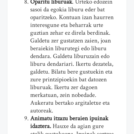
Oparitu liburuak
. Urteko edozein
sasoi da egokia liburu eder bat
oparitzeko. Kontuan izan haurren
interesgune eta beharrak urte
guztian zehar ez direla berdinak.
Galdetu zer gustatzen zaien, joan
beraiekin liburutegi edo liburu
dendara. Galdetu liburuzain edo
liburu dendariari. Ikertu dezatela,
galdetu. Bilatu bere gustuekin eta
zure printzipioekin bat datozen
liburuak. Ikertu zer dagoen
merkatuan, zein nobedade.
Aukeratu bertako argitaletxe eta
autoreak.
Animatu itzazu beraien ipuinak
idaztera.
Hauxe da agian gure
atalik gustukoena. Ipuinak sortzea