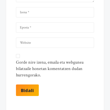
Gorde nire izena, emaila eta webgunea
bilatzaile honetan komentatzen dudan
hurrengorako.