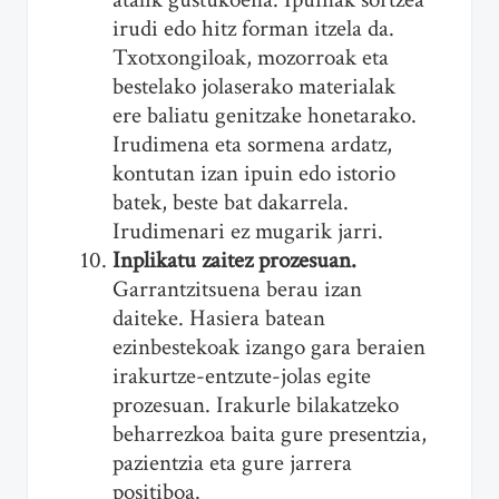
irudi edo hitz forman itzela da.
Txotxongiloak, mozorroak eta
bestelako jolaserako materialak
ere baliatu genitzake honetarako.
Irudimena eta sormena ardatz,
kontutan izan ipuin edo istorio
batek, beste bat dakarrela.
Irudimenari ez mugarik jarri.
Inplikatu zaitez prozesuan.
Garrantzitsuena berau izan
daiteke. Hasiera batean
ezinbestekoak izango gara beraien
irakurtze-entzute-jolas egite
prozesuan. Irakurle bilakatzeko
beharrezkoa baita gure presentzia,
pazientzia eta gure jarrera
positiboa.