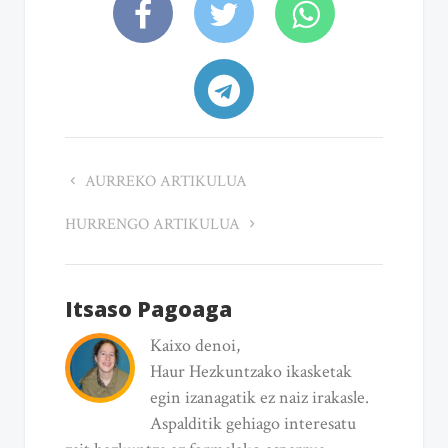
AURREKO ARTIKULUA
HURRENGO ARTIKULUA
Itsaso Pagoaga
Kaixo denoi,
Haur Hezkuntzako ikasketak
egin izanagatik ez naiz irakasle.
Aspalditik gehiago interesatu