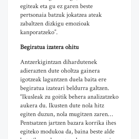
egiteak eta gu ez garen beste
pertsonaia batzuk jokatzea ateak
zabaltzen dizkigu emozioak
kanporatzeko”.
Begiratua izatera ohitu
Antzerkigintzan dihardutenek
adierazten dute oholtza gainera
igotzeak laguntzen duela baita ere
begiratua izateari beldurra galtzen.
“Ikusleak zu goitik behera analizatzeko
aukera du. Ikusten dute nola hitz
egiten duzun, nola mugitzen zaren…
Pentsatzen jartzen bazara korrika ihes
egiteko modukoa da, baina beste alde