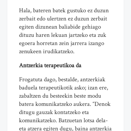
Hala, bateren batek gustuko ez duzun
zerbait edo ulertzen ez duzun zerbait
egiten dizunean baliabide gehiago
dituzu haren lekuan jartzeko eta zuk
egoera horretan zein jarrera izango
zenukeen irudikatzeko.
Antzerkia terapeutikoa da
Frogatuta dago, bestalde, antzerkiak
baduela terapeutikotik asko; izan ere,
zabaltzen du besteekin beste modu
batera komunikatzeko aukera. “Denok
ditugu gauzak kontatzeko eta
komunikatzeko. Batzuetan lotsa dela-
eta atzera egiten dugu, baina antzerkia