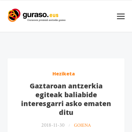
Heziketa
Gaztaroan antzerkia
egiteak baliabide
interesgarri asko ematen
ditu
2018-11-30
GOIENA