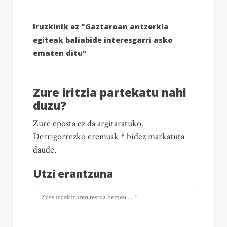
Iruzkinik ez "Gaztaroan antzerkia
egiteak baliabide interesgarri asko
ematen ditu"
Zure iritzia partekatu nahi
duzu?
Zure eposta ez da argitaratuko.
Derrigorrezko eremuak * bidez markatuta
daude.
Utzi erantzuna