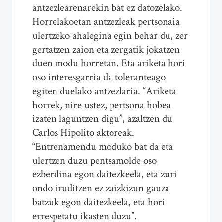
antzezlearenarekin bat ez datozelako.
Horrelakoetan antzezleak pertsonaia
ulertzeko ahalegina egin behar du, zer
gertatzen zaion eta zergatik jokatzen
duen modu horretan. Eta ariketa hori
oso interesgarria da toleranteago
egiten duelako antzezlaria. “Ariketa
horrek, nire ustez, pertsona hobea
izaten laguntzen digu”, azaltzen du
Carlos Hipolito aktoreak.
“Entrenamendu moduko bat da eta
ulertzen duzu pentsamolde oso
ezberdina egon daitezkeela, eta zuri
ondo iruditzen ez zaizkizun gauza
batzuk egon daitezkeela, eta hori
errespetatu ikasten duzu”.