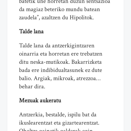
batetik une horretan duzun sentsazioa
da magiaz beteriko mundu batean
zaudela”, azaltzen du Hipolitok.
Talde lana
Talde lana da antzerkigintzaren
oinarria eta horretan ere trebatzen
ditu neska-mutikoak. Bakarrizketa
bada ere indibidualtasunek ez dute
balio. Argiak, mikroak, atrezzoa…
behar dira.
Mezuak aukeratu
Antzerkia, bestalde, ispilu bat da
ikuslearentzat eta gizartearentzat.
Oholtza gainetik galderak egin