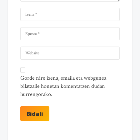
Gorde nire izena, emaila eta webgunea
bilatzaile honetan komentatzen dudan
hurrengorako.