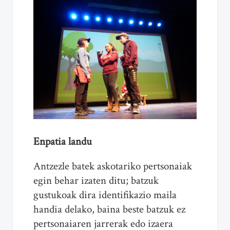
Enpatia landu
Antzezle batek askotariko pertsonaiak
egin behar izaten ditu; batzuk
gustukoak dira identifikazio maila
handia delako, baina beste batzuk ez
pertsonaiaren jarrerak edo izaera