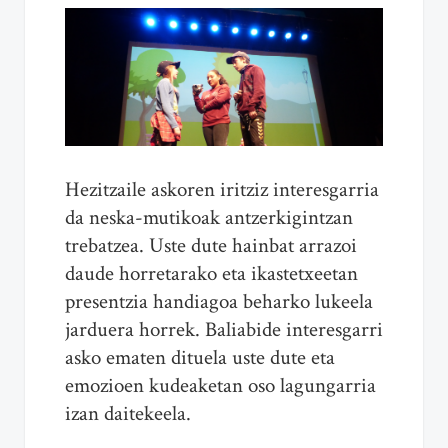
Hezitzaile askoren iritziz interesgarria
da neska-mutikoak antzerkigintzan
trebatzea. Uste dute hainbat arrazoi
daude horretarako eta ikastetxeetan
presentzia handiagoa beharko lukeela
jarduera horrek. Baliabide interesgarri
asko ematen dituela uste dute eta
emozioen kudeaketan oso lagungarria
izan daitekeela.