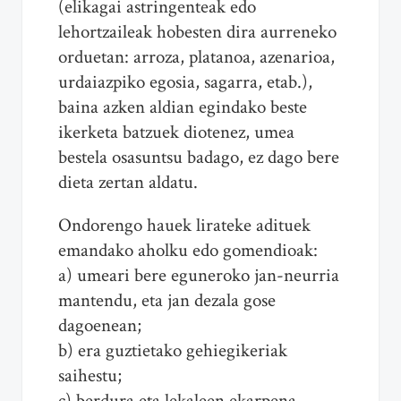
(elikagai astringenteak edo
lehortzaileak hobesten dira aurreneko
orduetan: arroza, platanoa, azenarioa,
urdaiazpiko egosia, sagarra, etab.),
baina azken aldian egindako beste
ikerketa batzuek diotenez, umea
bestela osasuntsu badago, ez dago bere
dieta zertan aldatu.
Ondorengo hauek lirateke adituek
emandako aholku edo gomendioak:
a) umeari bere eguneroko jan-neurria
mantendu, eta jan dezala gose
dagoenean;
b) era guztietako gehiegikeriak
saihestu;
c) berdura eta lekaleen ekarpena