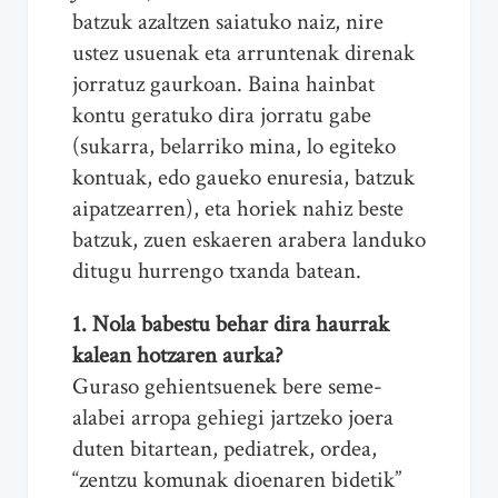
batzuk azaltzen saiatuko naiz, nire
ustez usuenak eta arruntenak direnak
jorratuz gaurkoan. Baina hainbat
kontu geratuko dira jorratu gabe
(sukarra, belarriko mina, lo egiteko
kontuak, edo gaueko enuresia, batzuk
aipatzearren), eta horiek nahiz beste
batzuk, zuen eskaeren arabera landuko
ditugu hurrengo txanda batean.
1. Nola babestu behar dira haurrak
kalean hotzaren aurka?
Guraso gehientsuenek bere seme-
alabei arropa gehiegi jartzeko joera
duten bitartean, pediatrek, ordea,
“zentzu komunak dioenaren bidetik”