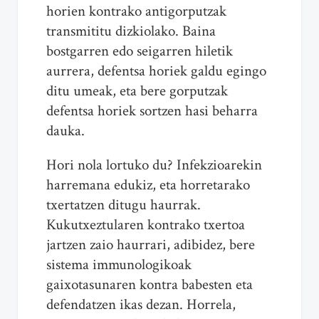
horien kontrako antigorputzak
transmititu dizkiolako. Baina
bostgarren edo seigarren hiletik
aurrera, defentsa horiek galdu egingo
ditu umeak, eta bere gorputzak
defentsa horiek sortzen hasi beharra
dauka.
Hori nola lortuko du? Infekzioarekin
harremana edukiz, eta horretarako
txertatzen ditugu haurrak.
Kukutxeztularen kontrako txertoa
jartzen zaio haurrari, adibidez, bere
sistema immunologikoak
gaixotasunaren kontra babesten eta
defendatzen ikas dezan. Horrela,