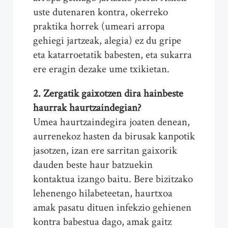
uste dutenaren kontra, okerreko
praktika horrek (umeari arropa
gehiegi jartzeak, alegia) ez du gripe
eta katarroetatik babesten, eta sukarra
ere eragin dezake ume txikietan.
2. Zergatik gaixotzen dira hainbeste
haurrak haurtzaindegian?
Umea haurtzaindegira joaten denean,
aurrenekoz hasten da birusak kanpotik
jasotzen, izan ere sarritan gaixorik
dauden beste haur batzuekin
kontaktua izango baitu. Bere bizitzako
lehenengo hilabeteetan, haurtxoa
amak pasatu dituen infekzio gehienen
kontra babestua dago, amak gaitz