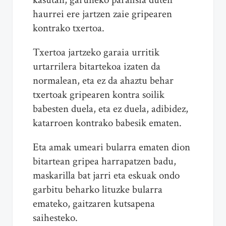
haurrei ere jartzen zaie gripearen
kontrako txertoa.
Txertoa jartzeko garaia urritik
urtarrilera bitartekoa izaten da
normalean, eta ez da ahaztu behar
txertoak gripearen kontra soilik
babesten duela, eta ez duela, adibidez,
katarroen kontrako babesik ematen.
Eta amak umeari bularra ematen dion
bitartean gripea harrapatzen badu,
maskarilla bat jarri eta eskuak ondo
garbitu beharko lituzke bularra
emateko, gaitzaren kutsapena
saihesteko.