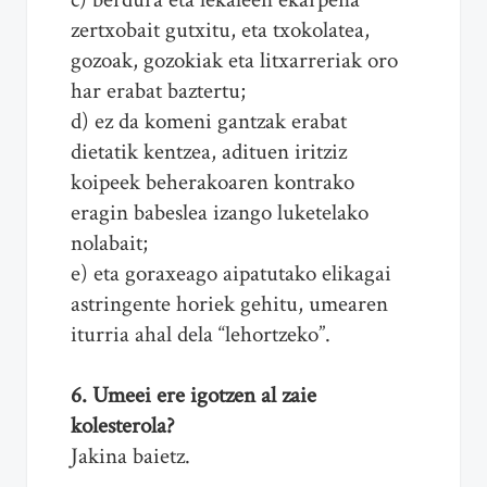
zertxobait gutxitu, eta txokolatea,
gozoak, gozokiak eta litxarreriak oro
har erabat baztertu;
d) ez da komeni gantzak erabat
dietatik kentzea, adituen iritziz
koipeek beherakoaren kontrako
eragin babeslea izango luketelako
nolabait;
e) eta goraxeago aipatutako elikagai
astringente horiek gehitu, umearen
iturria ahal dela “lehortzeko”.
6. Umeei ere igotzen al zaie
kolesterola?
Jakina baietz.