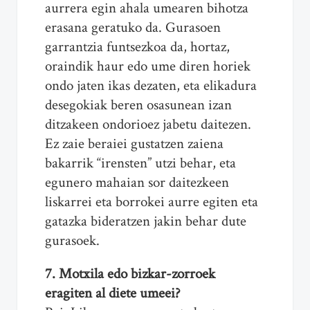
aurrera egin ahala umearen bihotza
erasana geratuko da. Gurasoen
garrantzia funtsezkoa da, hortaz,
oraindik haur edo ume diren horiek
ondo jaten ikas dezaten, eta elikadura
desegokiak beren osasunean izan
ditzakeen ondorioez jabetu daitezen.
Ez zaie beraiei gustatzen zaiena
bakarrik “irensten” utzi behar, eta
egunero mahaian sor daitezkeen
liskarrei eta borrokei aurre egiten eta
gatazka bideratzen jakin behar dute
gurasoek.
7. Motxila edo bizkar-zorroek
eragiten al diete umeei?