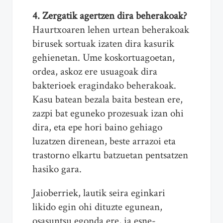
4. Zergatik agertzen dira beherakoak?
Haurtxoaren lehen urtean beherakoak
birusek sortuak izaten dira kasurik
gehienetan. Ume koskortuagoetan,
ordea, askoz ere usuagoak dira
bakterioek eragindako beherakoak.
Kasu batean bezala baita bestean ere,
zazpi bat eguneko prozesuak izan ohi
dira, eta epe hori baino gehiago
luzatzen direnean, beste arrazoi eta
trastorno elkartu batzuetan pentsatzen
hasiko gara.
Jaioberriek, lautik seira eginkari
likido egin ohi dituzte egunean,
osasuntsu egonda ere, ia esne-