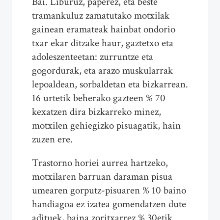
Bai. Liburuz, paperez, eta beste
tramankuluz zamatutako motxilak
gainean eramateak hainbat ondorio
txar ekar ditzake haur, gaztetxo eta
adoleszenteetan: zurruntze eta
gogordurak, eta arazo muskularrak
lepoaldean, sorbaldetan eta bizkarrean.
16 urtetik beherako gazteen % 70
kexatzen dira bizkarreko minez,
motxilen gehiegizko pisuagatik, hain
zuzen ere.
Trastorno horiei aurrea hartzeko,
motxilaren barruan daraman pisua
umearen gorputz-pisuaren % 10 baino
handiagoa ez izatea gomendatzen dute
adituek, baina zoritxarrez % 30etik