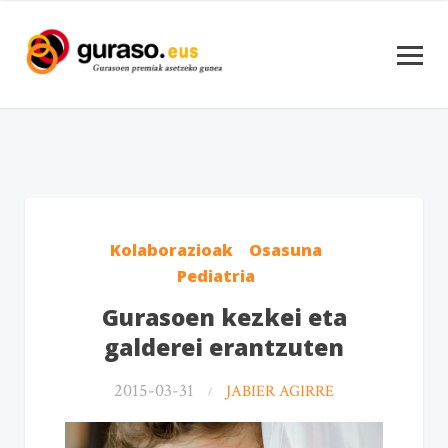
Kolaborazioak
Osasuna
Pediatria
Gurasoen kezkei eta
galderei erantzuten
2015-03-31
JABIER AGIRRE