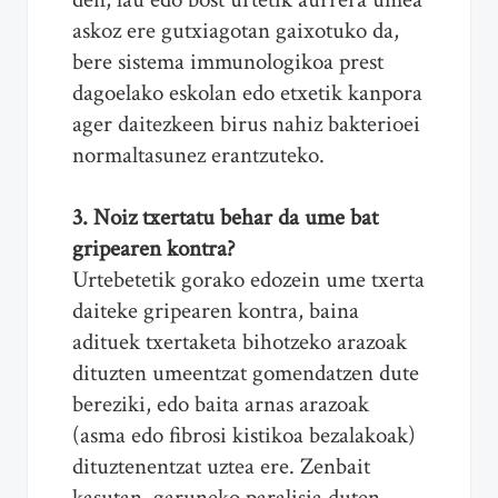
askoz ere gutxiagotan gaixotuko da,
bere sistema immunologikoa prest
dagoelako eskolan edo etxetik kanpora
ager daitezkeen birus nahiz bakterioei
normaltasunez erantzuteko.
3. Noiz txertatu behar da ume bat
gripearen kontra?
Urtebetetik gorako edozein ume txerta
daiteke gripearen kontra, baina
adituek txertaketa bihotzeko arazoak
dituzten umeentzat gomendatzen dute
bereziki, edo baita arnas arazoak
(asma edo fibrosi kistikoa bezalakoak)
dituztenentzat uztea ere. Zenbait
kasutan, garuneko paralisia duten