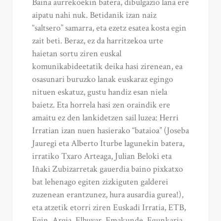
Baina aurrekoekin batera, dibulgazio lana ere
aipatu nahi nuk. Betidanik izan naiz
“saltsero” samarra, eta ezetz esatea kosta egin
zait beti. Beraz, ez da harritzekoa urte
haietan sortu ziren euskal
komunikabideetatik deika hasi zirenean, ea
osasunari buruzko lanak euskaraz egingo
nituen eskatuz, gustu handiz esan niela
baietz. Eta horrela hasi zen oraindik ere
amaitu ez den lankidetzen sail luzea: Herri
Irratian izan nuen hasierako “bataioa” (Joseba
Jauregi eta Alberto Iturbe lagunekin batera,
irratiko Txaro Arteaga, Julian Beloki eta
Iñaki Zubizarretak gauerdia baino pixkatxo
bat lehenago egiten zizkiguten galderei
zuzenean erantzunez, hura ausardia gurea!),
eta atzetik etorri ziren Euskadi Irratia, ETB,
Egin, Argia, Elhuyar, Emakunde, Egunkaria,