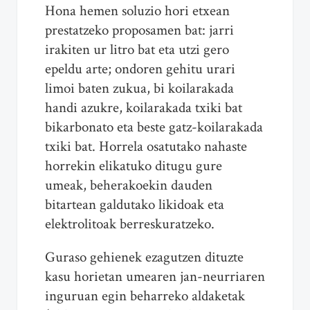
Hona hemen soluzio hori etxean
prestatzeko proposamen bat: jarri
irakiten ur litro bat eta utzi gero
epeldu arte; ondoren gehitu urari
limoi baten zukua, bi koilarakada
handi azukre, koilarakada txiki bat
bikarbonato eta beste gatz-koilarakada
txiki bat. Horrela osatutako nahaste
horrekin elikatuko ditugu gure
umeak, beherakoekin dauden
bitartean galdutako likidoak eta
elektrolitoak berreskuratzeko.
Guraso gehienek ezagutzen dituzte
kasu horietan umearen jan-neurriaren
inguruan egin beharreko aldaketak