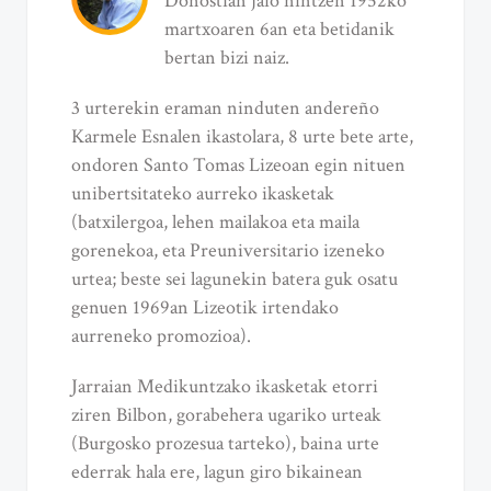
Donostian jaio nintzen 1952ko
martxoaren 6an eta betidanik
bertan bizi naiz.
3 urterekin eraman ninduten andereño
Karmele Esnalen ikastolara, 8 urte bete arte,
ondoren Santo Tomas Lizeoan egin nituen
unibertsitateko aurreko ikasketak
(batxilergoa, lehen mailakoa eta maila
gorenekoa, eta Preuniversitario izeneko
urtea; beste sei lagunekin batera guk osatu
genuen 1969an Lizeotik irtendako
aurreneko promozioa).
Jarraian Medikuntzako ikasketak etorri
ziren Bilbon, gorabehera ugariko urteak
(Burgosko prozesua tarteko), baina urte
ederrak hala ere, lagun giro bikainean