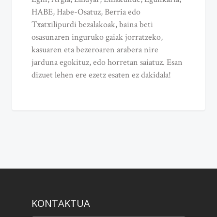
HABE, Habe-Osatuz, Berria edo
Txatxilipurdi bezalakoak, baina beti
osasunaren inguruko gaiak jorratzeko,
kasuaren eta bezeroaren arabera nire
jarduna egokituz, edo horretan saiatuz. Esan
dizuet lehen ere ezetz esaten ez dakidala!
KONTAKTUA