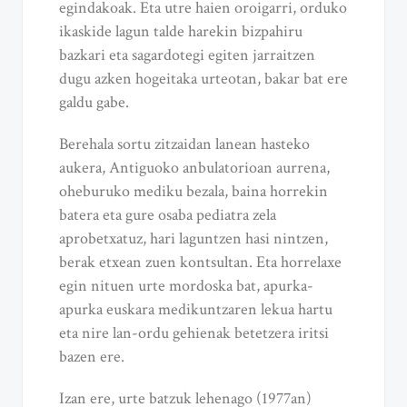
egindakoak. Eta utre haien oroigarri, orduko
ikaskide lagun talde harekin bizpahiru
bazkari eta sagardotegi egiten jarraitzen
dugu azken hogeitaka urteotan, bakar bat ere
galdu gabe.
Berehala sortu zitzaidan lanean hasteko
aukera, Antiguoko anbulatorioan aurrena,
oheburuko mediku bezala, baina horrekin
batera eta gure osaba pediatra zela
aprobetxatuz, hari laguntzen hasi nintzen,
berak etxean zuen kontsultan. Eta horrelaxe
egin nituen urte mordoska bat, apurka-
apurka euskara medikuntzaren lekua hartu
eta nire lan-ordu gehienak betetzera iritsi
bazen ere.
Izan ere, urte batzuk lehenago (1977an)