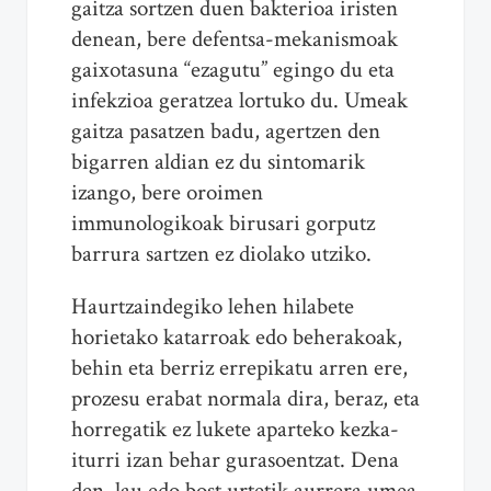
gaitza sortzen duen bakterioa iristen
denean, bere defentsa-mekanismoak
gaixotasuna “ezagutu” egingo du eta
infekzioa geratzea lortuko du. Umeak
gaitza pasatzen badu, agertzen den
bigarren aldian ez du sintomarik
izango, bere oroimen
immunologikoak birusari gorputz
barrura sartzen ez diolako utziko.
Haurtzaindegiko lehen hilabete
horietako katarroak edo beherakoak,
behin eta berriz errepikatu arren ere,
prozesu erabat normala dira, beraz, eta
horregatik ez lukete aparteko kezka-
iturri izan behar gurasoentzat. Dena
den, lau edo bost urtetik aurrera umea