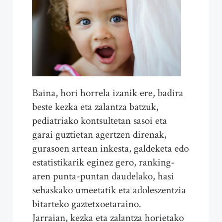
Baina, hori horrela izanik ere, badira
beste kezka eta zalantza batzuk,
pediatriako kontsultetan sasoi eta
garai guztietan agertzen direnak,
gurasoen artean inkesta, galdeketa edo
estatistikarik eginez gero, ranking-
aren punta-puntan daudelako, hasi
sehaskako umeetatik eta adoleszentzia
bitarteko gaztetxoetaraino.
Jarraian, kezka eta zalantza horietako