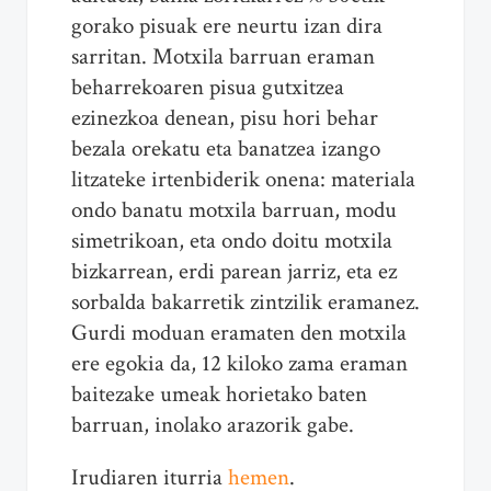
gorako pisuak ere neurtu izan dira
sarritan. Motxila barruan eraman
beharrekoaren pisua gutxitzea
ezinezkoa denean, pisu hori behar
bezala orekatu eta banatzea izango
litzateke irtenbiderik onena: materiala
ondo banatu motxila barruan, modu
simetrikoan, eta ondo doitu motxila
bizkarrean, erdi parean jarriz, eta ez
sorbalda bakarretik zintzilik eramanez.
Gurdi moduan eramaten den motxila
ere egokia da, 12 kiloko zama eraman
baitezake umeak horietako baten
barruan, inolako arazorik gabe.
Irudiaren iturria
hemen
.