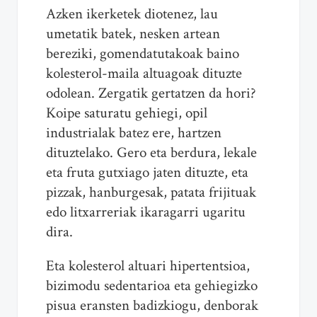
Azken ikerketek diotenez, lau
umetatik batek, nesken artean
bereziki, gomendatutakoak baino
kolesterol-maila altuagoak dituzte
odolean. Zergatik gertatzen da hori?
Koipe saturatu gehiegi, opil
industrialak batez ere, hartzen
dituztelako. Gero eta berdura, lekale
eta fruta gutxiago jaten dituzte, eta
pizzak, hanburgesak, patata frijituak
edo litxarreriak ikaragarri ugaritu
dira.
Eta kolesterol altuari hipertentsioa,
bizimodu sedentarioa eta gehiegizko
pisua eransten badizkiogu, denborak