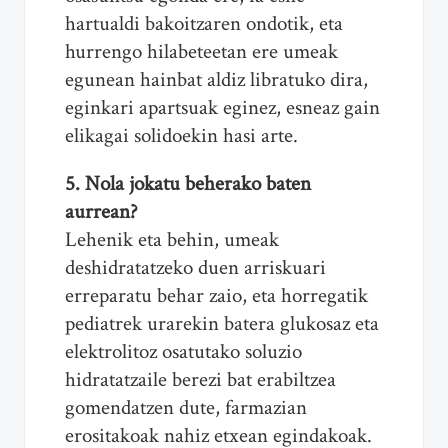
hartualdi bakoitzaren ondotik, eta
hurrengo hilabeteetan ere umeak
egunean hainbat aldiz libratuko dira,
eginkari apartsuak eginez, esneaz gain
elikagai solidoekin hasi arte.
5. Nola jokatu beherako baten
aurrean?
Lehenik eta behin, umeak
deshidratatzeko duen arriskuari
erreparatu behar zaio, eta horregatik
pediatrek urarekin batera glukosaz eta
elektrolitoz osatutako soluzio
hidratatzaile berezi bat erabiltzea
gomendatzen dute, farmazian
erositakoak nahiz etxean egindakoak.