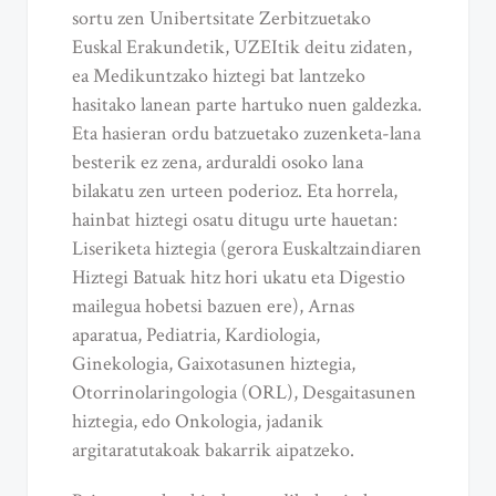
sortu zen Unibertsitate Zerbitzuetako
Euskal Erakundetik, UZEItik deitu zidaten,
ea Medikuntzako hiztegi bat lantzeko
hasitako lanean parte hartuko nuen galdezka.
Eta hasieran ordu batzuetako zuzenketa-lana
besterik ez zena, arduraldi osoko lana
bilakatu zen urteen poderioz. Eta horrela,
hainbat hiztegi osatu ditugu urte hauetan:
Liseriketa hiztegia (gerora Euskaltzaindiaren
Hiztegi Batuak hitz hori ukatu eta Digestio
mailegua hobetsi bazuen ere), Arnas
aparatua, Pediatria, Kardiologia,
Ginekologia, Gaixotasunen hiztegia,
Otorrinolaringologia (ORL), Desgaitasunen
hiztegia, edo Onkologia, jadanik
argitaratutakoak bakarrik aipatzeko.