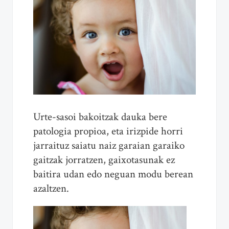
Urte-sasoi bakoitzak dauka bere
patologia propioa, eta irizpide horri
jarraituz saiatu naiz garaian garaiko
gaitzak jorratzen, gaixotasunak ez
baitira udan edo neguan modu berean
azaltzen.