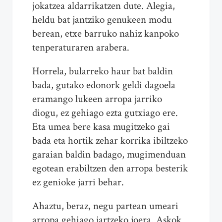
jokatzea aldarrikatzen dute. Alegia,
heldu bat jantziko genukeen modu
berean, etxe barruko nahiz kanpoko
tenperaturaren arabera.
Horrela, bularreko haur bat baldin
bada, gutako edonork geldi dagoela
eramango lukeen arropa jarriko
diogu, ez gehiago ezta gutxiago ere.
Eta umea bere kasa mugitzeko gai
bada eta hortik zehar korrika ibiltzeko
garaian baldin badago, mugimenduan
egotean erabiltzen den arropa besterik
ez genioke jarri behar.
Ahaztu, beraz, negu partean umeari
arropa gehiago jartzeko joera. Askok