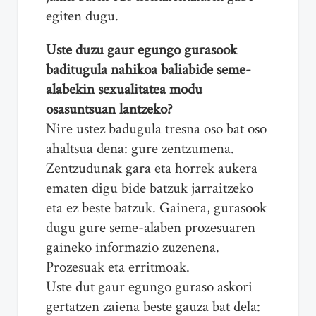
egiten dugu.
Uste duzu gaur egungo gurasook
baditugula nahikoa baliabide seme-
alabekin sexualitatea modu
osasuntsuan lantzeko?
Nire ustez badugula tresna oso bat oso
ahaltsua dena: gure zentzumena.
Zentzudunak gara eta horrek aukera
ematen digu bide batzuk jarraitzeko
eta ez beste batzuk. Gainera, gurasook
dugu gure seme-alaben prozesuaren
gaineko informazio zuzenena.
Prozesuak eta erritmoak.
Uste dut gaur egungo guraso askori
gertatzen zaiena beste gauza bat dela: