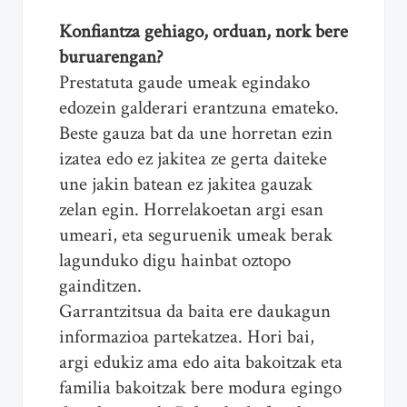
Konfiantza gehiago, orduan, nork bere
buruarengan?
Prestatuta gaude umeak egindako
edozein galderari erantzuna emateko.
Beste gauza bat da une horretan ezin
izatea edo ez jakitea ze gerta daiteke
une jakin batean ez jakitea gauzak
zelan egin. Horrelakoetan argi esan
umeari, eta seguruenik umeak berak
lagunduko digu hainbat oztopo
gainditzen.
Garrantzitsua da baita ere daukagun
informazioa partekatzea. Hori bai,
argi edukiz ama edo aita bakoitzak eta
familia bakoitzak bere modura egingo