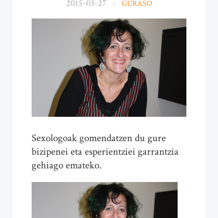
2015-03-27
GURASO
Sexologoak gomendatzen du gure
bizipenei eta esperientziei garrantzia
gehiago emateko.