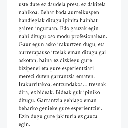
uste dute ez daudela prest, ez dakitela
nahikoa. Behar bada aurreikuspen
handiegiak ditugu ipinita hainbat
gairen inguruan. Edo gauzak egin
nahi ditugu oso modu profesionalean.
Gaur egun asko irakurtzen dugu, eta
aurrerapauso itzelak eman ditugu gai
askotan, baina ez dizkiegu gure
bizipenei eta gure esperientziari
merezi duten garrantzia ematen.
Irakurritakoa, entzundakoa… tresnak
dira, ez bideak. Bideak guk ipiniko
ditugu. Garrantzia gehiago eman
beharko genieke gure esperientziei.
Ezin dugu gure jakituria ez gauza
egin.