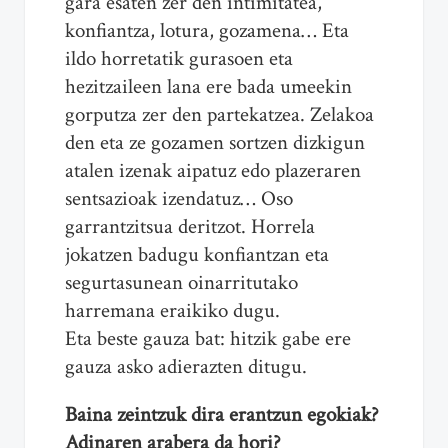
gara esaten zer den intimitatea,
konfiantza, lotura, gozamena… Eta
ildo horretatik gurasoen eta
hezitzaileen lana ere bada umeekin
gorputza zer den partekatzea. Zelakoa
den eta ze gozamen sortzen dizkigun
atalen izenak aipatuz edo plazeraren
sentsazioak izendatuz… Oso
garrantzitsua deritzot. Horrela
jokatzen badugu konfiantzan eta
segurtasunean oinarritutako
harremana eraikiko dugu.
Eta beste gauza bat: hitzik gabe ere
gauza asko adierazten ditugu.
Baina zeintzuk dira erantzun egokiak?
Adinaren arabera da hori?