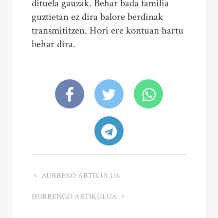
dituela gauzak. Behar bada familia
guztietan ez dira balore berdinak
transmititzen. Hori ere kontuan hartu
behar dira.
AURREKO ARTIKULUA
HURRENGO ARTIKULUA