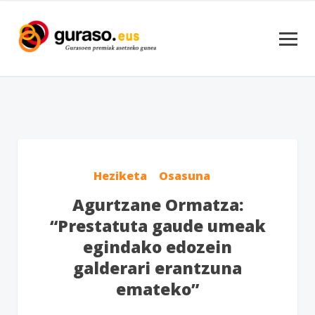
Heziketa
Osasuna
Agurtzane Ormatza:
“Prestatuta gaude umeak
egindako edozein
galderari erantzuna
emateko”