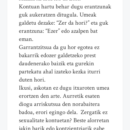
Kontuan hartu behar dugu erantzunak
guk aukeratzen ditugula. Umeak
galdetu dezake: “Zer da hori?” eta guk
erantzuna: “Ezer” edo azalpen bat
eman.
Garrantzitsua da gu hor egotea ez
bakarrik edozer galdetzeko prest
daudenerako baizik eta gurekin
partekatu ahal izateko kezka iturri
duten hori.
Ikusi, askotan ez dugu itxaroten umea
erortzen den arte. Aurretik esaten
diogu arriskutsua den norabaitera
badoa, erori egingo dela. Zergatik ez
sexualitate kontuetan? Beste alorretan
jakin barik edo kontzientziarik gabe