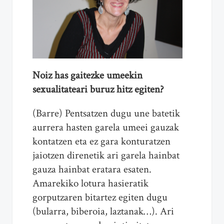
Noiz has gaitezke umeekin
sexualitateari buruz hitz egiten?
(Barre) Pentsatzen dugu une batetik
aurrera hasten garela umeei gauzak
kontatzen eta ez gara konturatzen
jaiotzen direnetik ari garela hainbat
gauza hainbat eratara esaten.
Amarekiko lotura hasieratik
gorputzaren bitartez egiten dugu
(bularra, biberoia, laztanak…). Ari