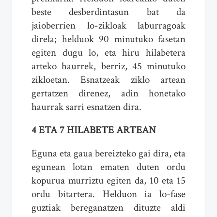
beste desberdintasun bat da
jaioberrien lo-zikloak laburragoak
direla; helduok 90 minutuko fasetan
egiten dugu lo, eta hiru hilabetera
arteko haurrek, berriz, 45 minutuko
zikloetan. Esnatzeak ziklo artean
gertatzen direnez, adin honetako
haurrak sarri esnatzen dira.
4 ETA 7 HILABETE ARTEAN
Eguna eta gaua bereizteko gai dira, eta
egunean lotan ematen duten ordu
kopurua murriztu egiten da, 10 eta 15
ordu bitartera. Helduon ia lo-fase
guztiak bereganatzen dituzte aldi