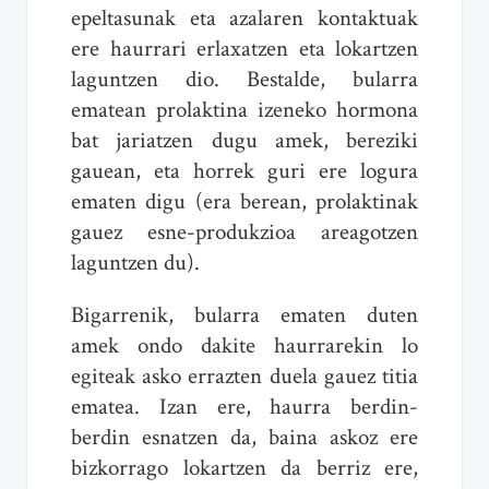
epeltasunak eta azalaren kontaktuak
ere haurrari erlaxatzen eta lokartzen
laguntzen dio. Bestalde, bularra
ematean prolaktina izeneko hormona
bat jariatzen dugu amek, bereziki
gauean, eta horrek guri ere logura
ematen digu (era berean, prolaktinak
gauez esne-produkzioa areagotzen
laguntzen du).
Bigarrenik, bularra ematen duten
amek ondo dakite haurrarekin lo
egiteak asko errazten duela gauez titia
ematea. Izan ere, haurra berdin-
berdin esnatzen da, baina askoz ere
bizkorrago lokartzen da berriz ere,