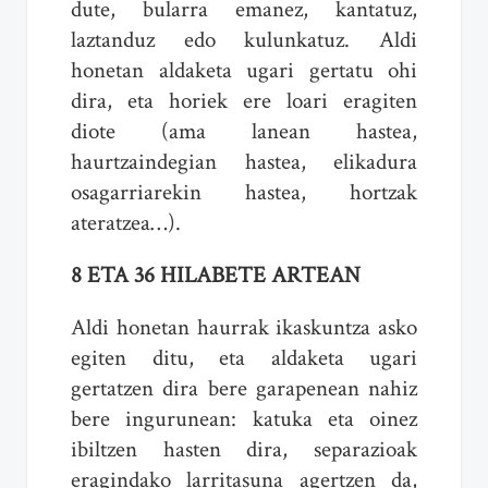
dute, bularra emanez, kantatuz,
laztanduz edo kulunkatuz. Aldi
honetan aldaketa ugari gertatu ohi
dira, eta horiek ere loari eragiten
diote (ama lanean hastea,
haurtzaindegian hastea, elikadura
osagarriarekin hastea, hortzak
ateratzea…).
8 ETA 36 HILABETE ARTEAN
Aldi honetan haurrak ikaskuntza asko
egiten ditu, eta aldaketa ugari
gertatzen dira bere garapenean nahiz
bere ingurunean: katuka eta oinez
ibiltzen hasten dira, separazioak
eragindako larritasuna agertzen da,