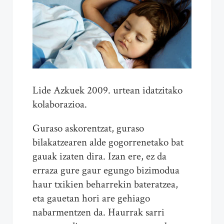
Lide Azkuek 2009. urtean idatzitako
kolaborazioa.
Guraso askorentzat, guraso
bilakatzearen alde gogorrenetako bat
gauak izaten dira. Izan ere, ez da
erraza gure gaur egungo bizimodua
haur txikien beharrekin bateratzea,
eta gauetan hori are gehiago
nabarmentzen da. Haurrak sarri