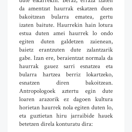
dute elkarrekin. Beraz, erraza izaten
da amentzat haurrak eskatzen duen
bakoitzean bularra ematea, gertu
izaten baitute. Haurrekin hain lotura
estua duten amei haurrek lo ondo
egiten duten galdetzen zaienean,
baietz erantzuten dute zalantzarik
gabe. Izan ere, beraientzat normala da
haurrak gauez sarri esnatzea eta
bularra hartzea berriz lokartzeko,
esnatzen diren bakoitzean.
Antropologoek aztertu egin dute
loaren arazorik ez dagoen kultura
horietan haurrek nola egiten duten lo,
eta guztietan hiru jarraibide hauek
betetzen direla konturatu dira: