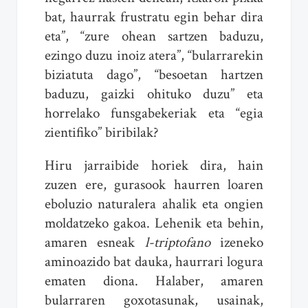
bat, haurrak frustratu egin behar dira
eta”, “zure ohean sartzen baduzu,
ezingo duzu inoiz atera”, “bularrarekin
biziatuta dago”, “besoetan hartzen
baduzu, gaizki ohituko duzu” eta
horrelako funsgabekeriak eta “egia
zientifiko” biribilak?
Hiru jarraibide horiek dira, hain
zuzen ere, gurasook haurren loaren
eboluzio naturalera ahalik eta ongien
moldatzeko gakoa. Lehenik eta behin,
amaren esneak
l-triptofano
izeneko
aminoazido bat dauka, haurrari logura
ematen diona. Halaber, amaren
bularraren goxotasunak, usainak,