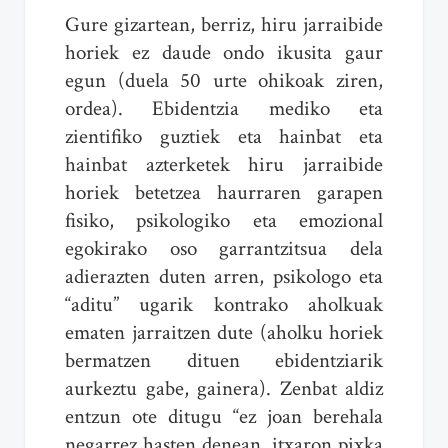
Gure gizartean, berriz, hiru jarraibide
horiek ez daude ondo ikusita gaur
egun (duela 50 urte ohikoak ziren,
ordea). Ebidentzia mediko eta
zientifiko guztiek eta hainbat eta
hainbat azterketek hiru jarraibide
horiek betetzea haurraren garapen
fisiko, psikologiko eta emozional
egokirako oso garrantzitsua dela
adierazten duten arren, psikologo eta
“aditu” ugarik kontrako aholkuak
ematen jarraitzen dute (aholku horiek
bermatzen dituen ebidentziarik
aurkeztu gabe, gainera). Zenbat aldiz
entzun ote ditugu “ez joan berehala
negarrez hasten denean, itxaron pixka