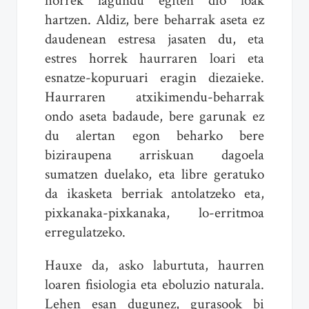
horrek lagundu egiten dio loak
hartzen. Aldiz, bere beharrak aseta ez
daudenean estresa jasaten du, eta
estres horrek haurraren loari eta
esnatze-kopuruari eragin diezaieke.
Haurraren atxikimendu-beharrak
ondo aseta badaude, bere garunak ez
du alertan egon beharko bere
biziraupena arriskuan dagoela
sumatzen duelako, eta libre geratuko
da ikasketa berriak antolatzeko eta,
pixkanaka-pixkanaka, lo-erritmoa
erregulatzeko.
Hauxe da, asko laburtuta, haurren
loaren fisiologia eta eboluzio naturala.
Lehen esan dugunez, gurasook bi