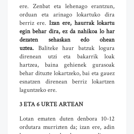
ere. Zenbat eta lehenago erantzun,
orduan eta arinago lokartuko dira
berriz ere.
Izan ere, haurrak lokartu
egin behar dira, ez da nahikoa lo har
dezaten sehaskan edo ohean
uztea.
Baliteke haur batzuk logura
direnean utzi eta bakarrik loak
hartzea, baina gehienek gurasoak
behar dituzte lokartzeko, bai eta gauez
esnatzen direnean berriz lokartzen
laguntzeko ere.
3 ETA 6 URTE ARTEAN
Lotan ematen duten denbora 10-12
ordutara murrizten da; izan ere, adin