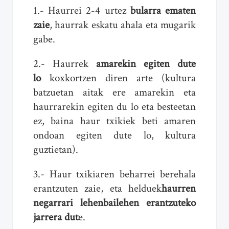
1.- Haurrei 2-4 urtez
bularra ematen
zaie
, haurrak eskatu ahala eta mugarik
gabe.
2.- Haurrek
amarekin egiten dute
lo
koxkortzen diren arte (kultura
batzuetan aitak ere amarekin eta
haurrarekin egiten du lo eta besteetan
ez, baina haur txikiek beti amaren
ondoan egiten dute lo, kultura
guztietan).
3.- Haur txikiaren beharrei berehala
erantzuten zaie, eta helduek
haurren
negarrari lehenbailehen erantzuteko
jarrera dut
e.