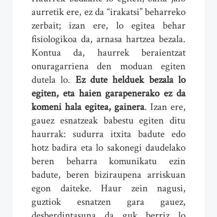
aurretik ere, ez da “irakatsi” beharreko
zerbait; izan ere, lo egitea behar
fisiologikoa da, arnasa hartzea bezala.
Kontua da, haurrek beraientzat
onuragarriena den moduan egiten
dutela lo.
Ez dute helduek bezala lo
egiten, eta haien garapenerako ez da
komeni hala egitea, gainera
. Izan ere,
gauez esnatzeak babestu egiten ditu
haurrak: sudurra itxita badute edo
hotz badira eta lo sakonegi daudelako
beren beharra komunikatu ezin
badute, beren biziraupena arriskuan
egon daiteke. Haur zein nagusi,
guztiok esnatzen gara gauez,
desberdintasuna da guk berriz lo