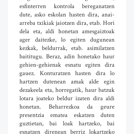
esfinterren kontrola bereganatzen
dute, asko eskolan hasten dira, anai-
arreba txikiak jaiotzen dira, etab. Hori
dela eta, aldi honetan amesgaiztoak
ager daitezke, lo egiten dugunean
kezkak, beldurrak, etab. asimilatzen
baititugu. Beraz, adin honetako haur
gehien-gehienak esnatu egiten dira
gauez. Konturatzen hasten dira lo
hartzen dutenean amak alde egin
dezakeela eta, horregatik, haur batzuk
lotara joateko beldur izaten dira aldi
honetan. Beharrezkoa da geure
presentzia ematea eskatzen duten
guztietan, bai loak hartzeko, bai
esnatzen direnean berriz lokartzeko