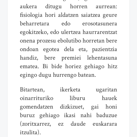
aukera ditugu horren aurrean:
fisiologia hori aldatzen saiatzea geure
beharretara edo erosotasunera
egokitzeko, edo ulertzea haurrarentzat
onena prozesu ebolutibo horretan bere
ondoan egotea dela eta, pazientzia
handiz, bere premiei lehentasuna
ematea. Bi bide horiez gehiago hitz
egingo dugu hurrengo batean.
Bitartean, ikerketa ugaritan
oinarrituriko liburu hauek
gomendatzen dizkizuet, gai honi
buruz gehiago ikasi nahi baduzue
(zoritxarrez, ez daude euskarara
itzulita).