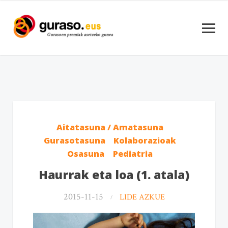
Aitatasuna / Amatasuna
Gurasotasuna
Kolaborazioak
Osasuna
Pediatria
Haurrak eta loa (1. atala)
2015-11-15
LIDE AZKUE