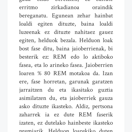
erritmo zirkadianoa oraindik
bereganatu. Egunean zehar hainbat
loaldi egiten dituzte, baina loaldi
luzeenak ez dituzte nahitaez gauez
egiten, helduok bezala. Helduon loak
bost fase ditu, baina jaioberrienak, bi
besterik ez: REM edo lo aktiboko
fasea, eta lo arineko fasea. Jaioberrien
loaren % 80 REM motakoa da. Izan
ere, fase horretan, garunak garatzen
jarraitzen du eta ikasitako guztia
asimilatzen du, eta jaioberriek gauza
asko dituzte ikasteko. Aldiz, pertsona
zaharrek ia ez dute REM faserik
izaten, ez dutelako hainbeste ikasteko
premiarik. Helduon loarekiko duten