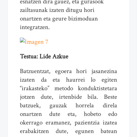
esnatzen dira gauez, eta gurasook
zailtasunak izaten ditugu hori
onartzen eta geure bizimoduan
integratzen.
Testua: Lide Azkue
Batzuentzat, egoera hori jasanezina
izaten da eta haurrei lo egiten
“irakasteko” metodo konduktistetara
jotzen dute, irtenbide bila. Beste
batzuek, gauzak horrela direla
onartzen dute eta, hobeto edo
okerrago eramanez, pazientzia izatea
erabakitzen dute, egunen batean