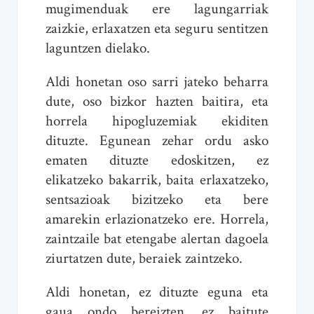
mugimenduak ere lagungarriak
zaizkie, erlaxatzen eta seguru sentitzen
laguntzen dielako.
Aldi honetan oso sarri jateko beharra
dute, oso bizkor hazten baitira, eta
horrela hipogluzemiak ekiditen
dituzte. Egunean zehar ordu asko
ematen dituzte edoskitzen, ez
elikatzeko bakarrik, baita erlaxatzeko,
sentsazioak bizitzeko eta bere
amarekin erlazionatzeko ere. Horrela,
zaintzaile bat etengabe alertan dagoela
ziurtatzen dute, beraiek zaintzeko.
Aldi honetan, ez dituzte eguna eta
gaua ondo bereizten, ez baitute