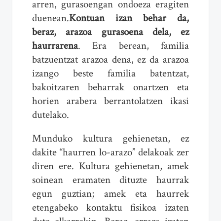
arren, gurasoengan ondoeza eragiten
duenean.
Kontuan izan behar da,
beraz, arazoa gurasoena dela, ez
haurrarena
. Era berean, familia
batzuentzat arazoa dena, ez da arazoa
izango beste familia batentzat,
bakoitzaren beharrak onartzen eta
horien arabera berrantolatzen ikasi
dutelako.
Munduko kultura gehienetan, ez
dakite “haurren lo-arazo” delakoak zer
diren ere. Kultura gehienetan, amek
soinean eramaten dituzte haurrak
egun guztian; amek eta haurrek
etengabeko kontaktu fisikoa izaten