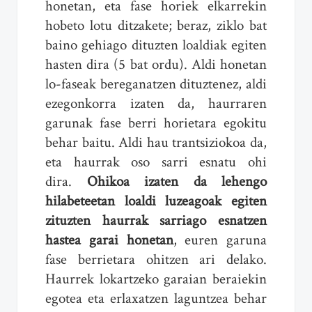
honetan, eta fase horiek elkarrekin
hobeto lotu ditzakete; beraz, ziklo bat
baino gehiago dituzten loaldiak egiten
hasten dira (5 bat ordu). Aldi honetan
lo-faseak bereganatzen dituztenez, aldi
ezegonkorra izaten da, haurraren
garunak fase berri horietara egokitu
behar baitu. Aldi hau trantsiziokoa da,
eta haurrak oso sarri esnatu ohi
dira.
Ohikoa izaten da lehengo
hilabeteetan loaldi luzeagoak egiten
zituzten haurrak sarriago esnatzen
hastea garai honetan
, euren garuna
fase berrietara ohitzen ari delako.
Haurrek lokartzeko garaian beraiekin
egotea eta erlaxatzen laguntzea behar