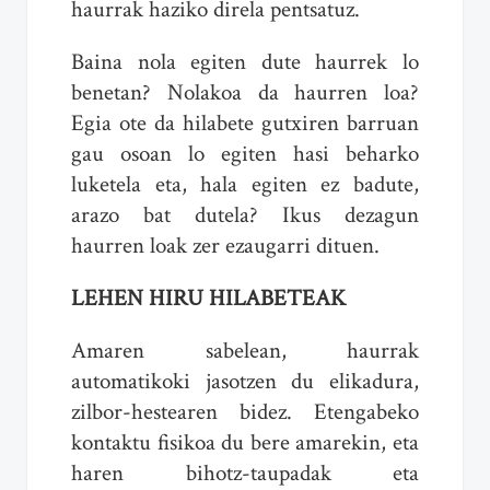
haurrak haziko direla pentsatuz.
Baina nola egiten dute haurrek lo
benetan? Nolakoa da haurren loa?
Egia ote da hilabete gutxiren barruan
gau osoan lo egiten hasi beharko
luketela eta, hala egiten ez badute,
arazo bat dutela? Ikus dezagun
haurren loak zer ezaugarri dituen.
LEHEN HIRU HILABETEAK
Amaren sabelean, haurrak
automatikoki jasotzen du elikadura,
zilbor-hestearen bidez. Etengabeko
kontaktu fisikoa du bere amarekin, eta
haren bihotz-taupadak eta