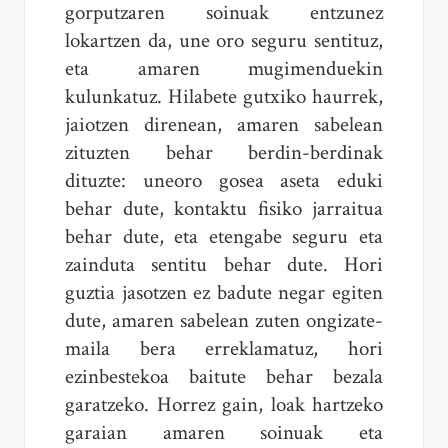
gorputzaren soinuak entzunez
lokartzen da, une oro seguru sentituz,
eta amaren mugimenduekin
kulunkatuz. Hilabete gutxiko haurrek,
jaiotzen direnean, amaren sabelean
zituzten behar berdin-berdinak
dituzte: uneoro gosea aseta eduki
behar dute, kontaktu fisiko jarraitua
behar dute, eta etengabe seguru eta
zainduta sentitu behar dute. Hori
guztia jasotzen ez badute negar egiten
dute, amaren sabelean zuten ongizate-
maila bera erreklamatuz, hori
ezinbestekoa baitute behar bezala
garatzeko. Horrez gain, loak hartzeko
garaian amaren soinuak eta