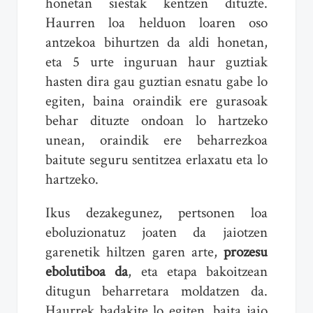
honetan siestak kentzen dituzte.
Haurren loa helduon loaren oso
antzekoa bihurtzen da aldi honetan,
eta 5 urte inguruan haur guztiak
hasten dira gau guztian esnatu gabe lo
egiten, baina oraindik ere gurasoak
behar dituzte ondoan lo hartzeko
unean, oraindik ere beharrezkoa
baitute seguru sentitzea erlaxatu eta lo
hartzeko.
Ikus dezakegunez, pertsonen loa
eboluzionatuz joaten da jaiotzen
garenetik hiltzen garen arte,
prozesu
ebolutiboa da
, eta etapa bakoitzean
ditugun beharretara moldatzen da.
Haurrek badakite lo egiten, baita jaio