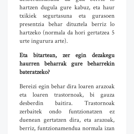
hartzen dugula gure kabuz, eta haur
txikiek segurtasuna eta gurasoen
presentzia behar dituztela berriz lo
hartzeko (normala da hori gertatzea 5
urte ingurura arte).
Eta bitartean, zer egin dezakegu
haurren beharrak gure beharrekin
bateratzeko?
Bereizi egin behar dira loaren arazoak
eta loaren trastornoak, bi gauza
desberdin baitira. Trastornoak
zerbaitek ondo funtzionatzen ez
duenean gertatzen dira, eta arazoak,
berriz, funtzionamendua normala izan