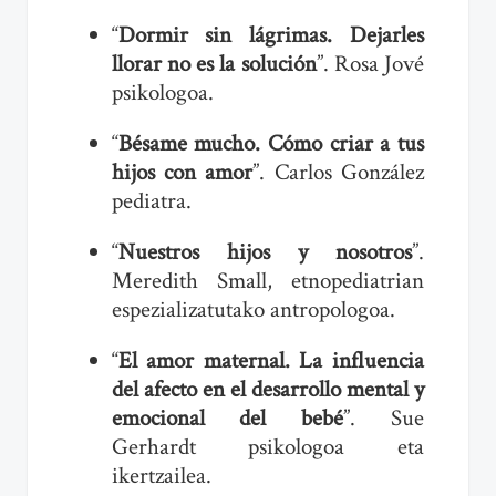
“
Dormir sin lágrimas. Dejarles
llorar no es la solución
”. Rosa Jové
psikologoa.
“
Bésame mucho. Cómo criar a tus
hijos con amor
”. Carlos González
pediatra.
“
Nuestros hijos y nosotros
”.
Meredith Small, etnopediatrian
espezializatutako antropologoa.
“
El amor maternal. La influencia
del afecto en el desarrollo mental y
emocional del bebé
”. Sue
Gerhardt psikologoa eta
ikertzailea.