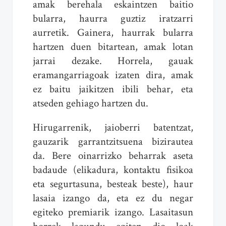
amak berehala eskaintzen baitio
bularra, haurra guztiz iratzarri
aurretik. Gainera, haurrak bularra
hartzen duen bitartean, amak lotan
jarrai dezake. Horrela, gauak
eramangarriagoak izaten dira, amak
ez baitu jaikitzen ibili behar, eta
atseden gehiago hartzen du.
Hirugarrenik, jaioberri batentzat,
gauzarik garrantzitsuena bizirautea
da. Bere oinarrizko beharrak aseta
badaude (elikadura, kontaktu fisikoa
eta segurtasuna, besteak beste), haur
lasaia izango da, eta ez du negar
egiteko premiarik izango. Lasaitasun