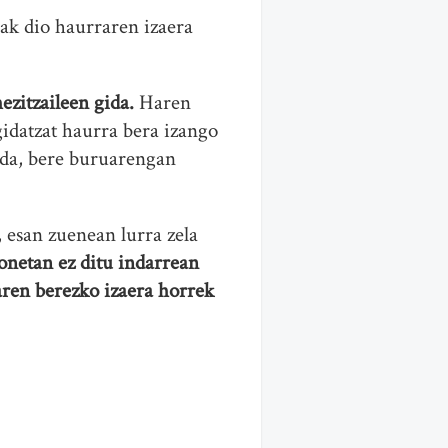
iak dio haurraren izaera
ezitzaileen gida.
Haren
gidatzat haurra bera izango
o da, bere buruarengan
 esan zuenean lurra zela
honetan ez ditu indarrean
aren berezko izaera horrek