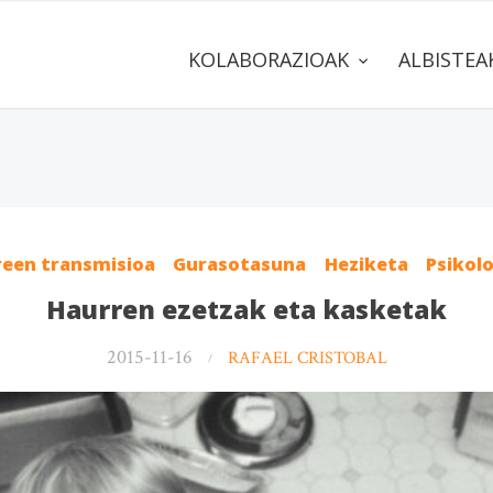
KOLABORAZIOAK
ALBISTE
reen transmisioa
Gurasotasuna
Heziketa
Psikol
Haurren ezetzak eta kasketak
2015-11-16
RAFAEL CRISTOBAL