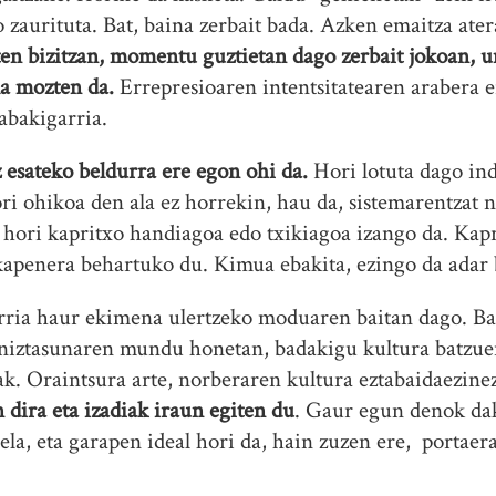
 zaurituta. Bat, baina zerbait bada. Azken emaitza ater
en bizitzan, momentu guztietan dago zerbait jokoan, u
ala mozten da.
Errepresioaren intentsitatearen arabera
abakigarria.
esateko beldurra ere egon ohi da.
Hori lotuta dago in
i ohikoa den ala ez horrekin, hau da, sistemarentzat n
 hori kapritxo handiagoa edo txikiagoa izango da. Kapr
kapenera behartuko du. Kimua ebakita, ezingo da adar 
orria haur ekimena ulertzeko moduaren baitan dago. B
iztasunaren mundu honetan, badakigu kultura batzuen 
k. Oraintsura arte, norberaren kultura eztabaidaezinez
n dira eta izadiak iraun egiten du
. Gaur egun denok dak
ela, eta garapen ideal hori da, hain zuzen ere, portaer