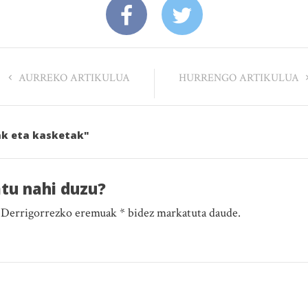
AURREKO ARTIKULUA
HURRENGO ARTIKULUA
ak eta kasketak"
atu nahi duzu?
. Derrigorrezko eremuak * bidez markatuta daude.