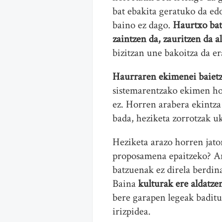
bat ebakita geratuko da edo
baino ez dago.
Haurtxo bat
zaintzen da, zauritzen da 
bizitzan une bakoitza da er
Haurraren ekimenei baietz 
sistemarentzako ekimen hor
ez. Horren arabera ekintza
bada, heziketa zorrotzak u
Heziketa arazo horren jat
proposamena epaitzeko? An
batzuenak ez direla berdina
Baina
kulturak ere aldatze
bere garapen legeak baditu
irizpidea.