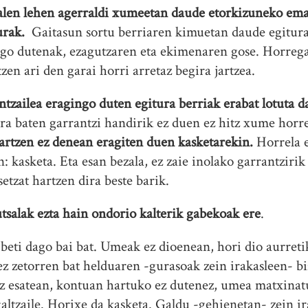
alen lehen agerraldi xumeetan daude etorkizuneko em
urak.
Gaitasun sortu berriaren kimuetan daude egitura
ngo dutenak, ezagutzaren eta ekimenaren gose. Horrega
tzen ari den garai horri arretaz begira jartzea.
tzailea eragingo duten egitura berriak erabat lotuta 
xura baten garrantzi handirik ez duen ez hitz xume hor
artzen ez denean eragiten duen kasketarekin.
Horrela e
 kasketa. Eta esan bezala, ez zaie inolako garrantzirik
etzat hartzen dira beste barik.
utsalak ezta hain ondorio kalterik gabekoak ere
.
beti dago bai bat. Umeak ez dioenean, hori dio aurreti
 ez zetorren bat helduaren -gurasoak zein irakasleen- b
Ez esatean, kontuan hartuko ez dutenez, umea matxinat
 galtzaile. Horixe da kasketa. Galdu -gehienetan- zein 