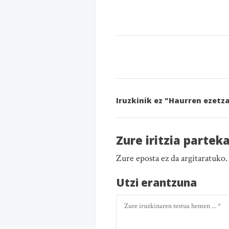
Iruzkinik ez "Haurren ezetz
Zure iritzia partek
Zure eposta ez da argitaratuko
Utzi erantzuna