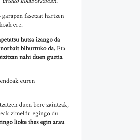
. urteko kolaborazioan.
o garapen fasetzat hartzen
ekoak ere.
apetatsu hutsa izango da
 norbait bihurtuko da.
Eta
bizitzan nahi duen guztia
sendoak euren
tzatzen duen bere zaintzak,
rteak zimeldu egingo du
zingo lioke ihes egin arau