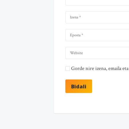
Gorde nire izena, emaila e