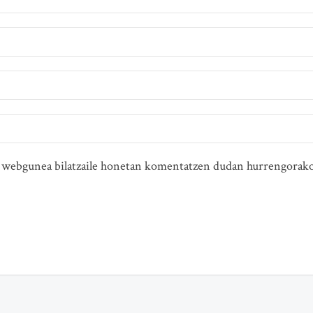
ta webgunea bilatzaile honetan komentatzen dudan hurrengorako