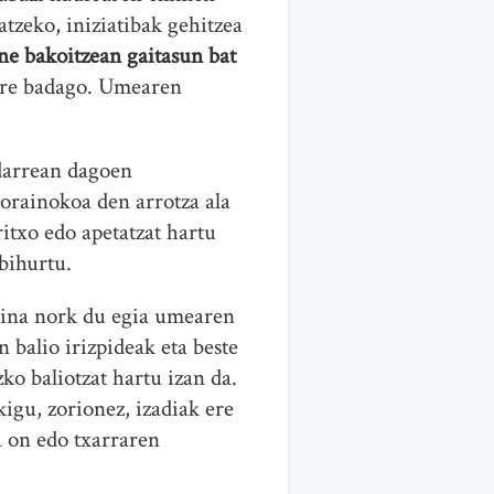
atzeko, iniziatibak gehitzea
ne bakoitzean gaitasun bat
 ere badago. Umearen
darrean dagoen
orainokoa den arrotza ala
itxo edo apetatzat hartu
bihurtu.
aina nork du egia umearen
balio irizpideak eta beste
ko baliotzat hartu izan da.
igu, zorionez, izadiak ere
a on edo txarraren