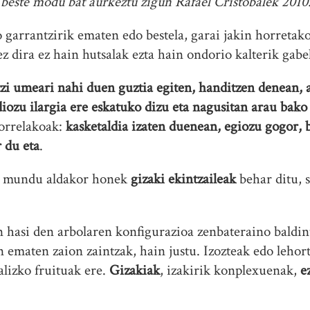
beste modu bat aurkeztu zigun Rafael Cristobalek 2010
 garrantzirik ematen edo bestela, garai jakin horretak
 ez dira ez hain hutsalak ezta hain ondorio kalterik gab
tzi umeari nahi duen guztia egiten, handitzen denean, 
diozu ilargia ere eskatuko dizu eta nagusitan arau bako
horrelakoak:
kasketaldia izaten duenean, egiozu gogor, 
r du eta
.
e mundu aldakor honek
gizaki ekintzaileak
behar ditu, 
 hasi den arbolaren konfigurazioa zenbateraino baldin
an ematen zaion zaintzak, hain justu. Izozteak edo leho
alizko fruituak ere.
Gizakiak
, izakirik konplexuenak,
e