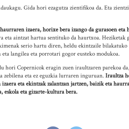
daukagu. Gida hori ezagutza zientifikoa da. Eta zientz
 haurraren izaera, horixe bera izango da gurasoen eta h
a eta aintzat hartua sentituko da haurtxoa. Heziketak 
ekimenak serio hartu diren, heldu ekintzaile bilakatuk
a eta langilea eta porrotari gogor eusteko modukoa.
 hori Copernicok eragin zuen iraultzaren parekoa da,
a zebilena eta ez eguzkia lurraren inguruan.
Iraultza 
izaera eta ekintzak zalantzan jartzen, baizik eta haurr
a, eskola eta gizarte-kultura bera.