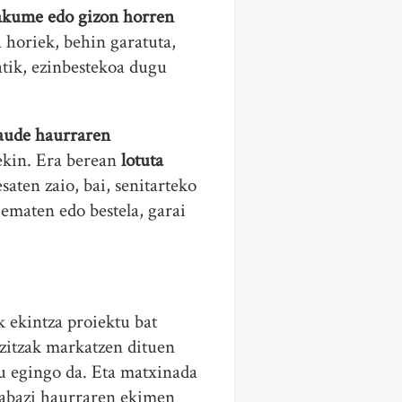
akume edo gizon horren
 horiek, behin garatuta,
tik, ezinbestekoa dugu
daude haurraren
rekin. Era berean
lotuta
saten zaio, bai, senitarteko
 ematen edo bestela, garai
k ekintza proiektu bat
izitzak markatzen dituen
u egingo da. Eta matxinada
irabazi haurraren ekimen