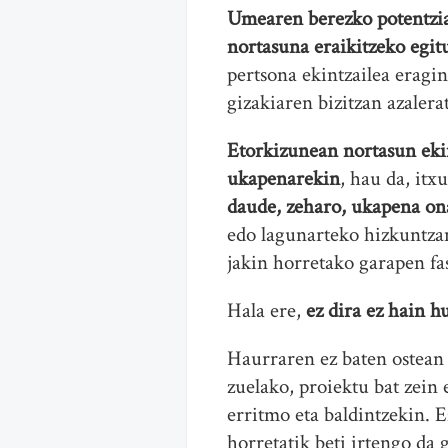
Umearen berezko potentzi
nortasuna eraikitzeko egit
pertsona ekintzailea eragi
gizakiaren bizitzan azalera
Etorkizunean nortasun ekin
ukapenarekin
, hau da, it
daude, zeharo, ukapena on
edo lagunarteko hizkuntzan:
jakin horretako garapen fas
Hala ere,
ez dira ez hain h
Haurraren ez baten ostean 
zuelako, proiektu bat zein
erritmo eta baldintzekin. 
horretatik beti irtengo da