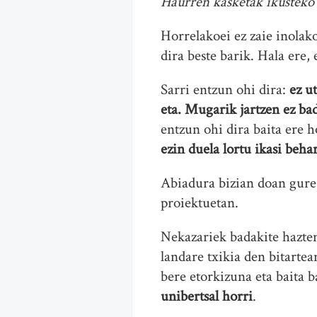
Haurren kasketak ikusteko 
Horrelakoei ez zaie inolako
dira beste barik. Hala ere,
Sarri entzun ohi dira:
ez u
eta. Mugarik jartzen ez ba
entzun ohi dira baita ere 
ezin duela lortu ikasi beha
Abiadura bizian doan gur
proiektuetan.
Nekazariek badakite hazten
landare txikia den bitarte
bere etorkizuna eta baita b
unibertsal horri
.