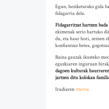
Egun, heziketarako gida ba
fidagarria dela.
Fidagarritzat hartzen bada
ekimenak serio hartuko dir
du, eta haur hori, zeinen 
konfiantzaz betea, gogotsu
Baina gauzak ikusteko modu
eguzkiaren inguruan birak
dagoen kulturak haurraren 
jartzen ditu kolokan famili
Irudiaren
iturria