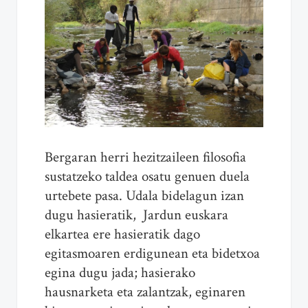
Bergaran herri hezitzaileen filosofia
sustatzeko taldea osatu genuen duela
urtebete pasa. Udala bidelagun izan
dugu hasieratik, Jardun euskara
elkartea ere hasieratik dago
egitasmoaren erdigunean eta bidetxoa
egina dugu jada; hasierako
hausnarketa eta zalantzak, eginaren