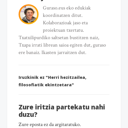
Guraso.eus eko edukiak
koordinatzen ditut.
Kolaborazioak jaso eta
proiektuan txertatu.
Txatxilipurdiko saltsetan bustitzen naiz,
Txapa irrati librean saioa egiten dut, guraso
ere banaiz. Ikasten jarraitzen dut.
Iruzkinik ez "Herri hezitzailea,
filosofiatik ekintzetara"
Zure iritzia partekatu nahi
duzu?
Zure eposta ez da argitaratuko.