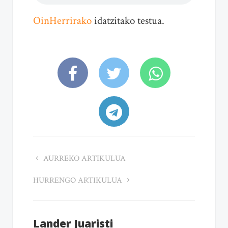
OinHerrirako
idatzitako testua.
AURREKO ARTIKULUA
HURRENGO ARTIKULUA
Lander Juaristi