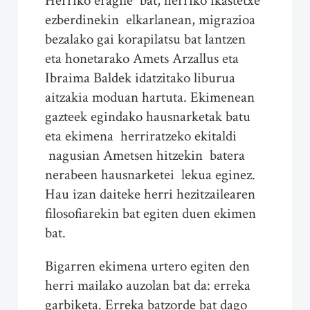
Herriko eragile bat, herriko ikastetxe
ezberdinekin elkarlanean, migrazioa
bezalako gai korapilatsu bat lantzen
eta honetarako Amets Arzallus eta
Ibraima Baldek idatzitako liburua
aitzakia moduan hartuta. Ekimenean
gazteek egindako hausnarketak batu
eta ekimena herriratzeko ekitaldi
nagusian Ametsen hitzekin batera
nerabeen hausnarketei lekua eginez.
Hau izan daiteke herri hezitzailearen
filosofiarekin bat egiten duen ekimen
bat.
Bigarren ekimena urtero egiten den
herri mailako auzolan bat da: erreka
garbiketa. Erreka batzorde bat dago