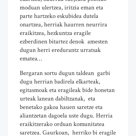
moduan ulertzea, iritzia eman eta
parte hartzeko eskubidea dutela
onartzea, herriak haurren neurrira
eraikitzea, hezkuntza eragile
ezberdinen bitartez denok amesten
dugun herri eredurantz urratsak
ematea…
Bergaran sortu dugun taldean garbi
dugu herrian badirela elkarteak,
egitasmoak eta eragileak bide honetan
urteak lanean dabiltzanak, eta
benetako gakoa hauen saretze eta
aliantzetan dagoela uste dugu. Herria
eraikitzerako orduan komunitatea
saretzea. Gaurkoan, herriko bi eragile