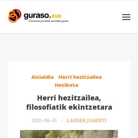
Aisialdia
Herri hezitzailea
Heziketa
Herri hezitzailea,
filosofiatik ekintzetara
2021-06-21
LANDER JUARISTI