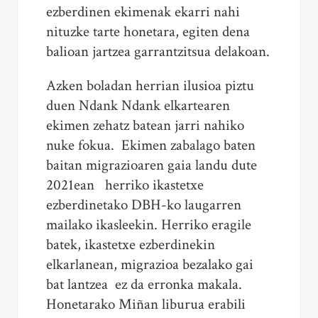
ezberdinen ekimenak ekarri nahi
nituzke tarte honetara, egiten dena
balioan jartzea garrantzitsua delakoan.
Azken boladan herrian ilusioa piztu
duen Ndank Ndank elkartearen
ekimen zehatz batean jarri nahiko
nuke fokua. Ekimen zabalago baten
baitan migrazioaren gaia landu dute
2021ean herriko ikastetxe
ezberdinetako DBH-ko laugarren
mailako ikasleekin. Herriko eragile
batek, ikastetxe ezberdinekin
elkarlanean, migrazioa bezalako gai
bat lantzea ez da erronka makala.
Honetarako Miñan liburua erabili