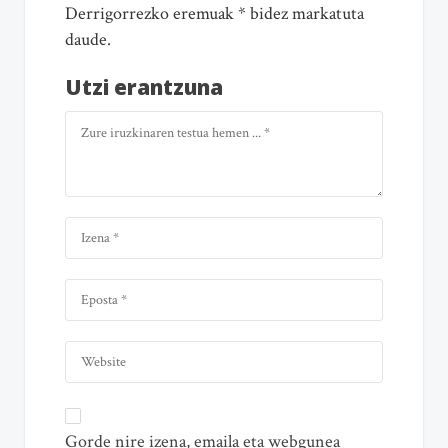
Derrigorrezko eremuak * bidez markatuta
daude.
Utzi erantzuna
Gorde nire izena, emaila eta webgunea