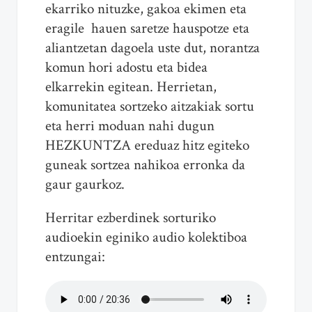
ekarriko nituzke, gakoa ekimen eta
eragile hauen saretze hauspotze eta
aliantzetan dagoela uste dut, norantza
komun hori adostu eta bidea
elkarrekin egitean. Herrietan,
komunitatea sortzeko aitzakiak sortu
eta herri moduan nahi dugun
HEZKUNTZA ereduaz hitz egiteko
guneak sortzea nahikoa erronka da
gaur gaurkoz.
Herritar ezberdinek sorturiko
audioekin eginiko audio kolektiboa
entzungai: