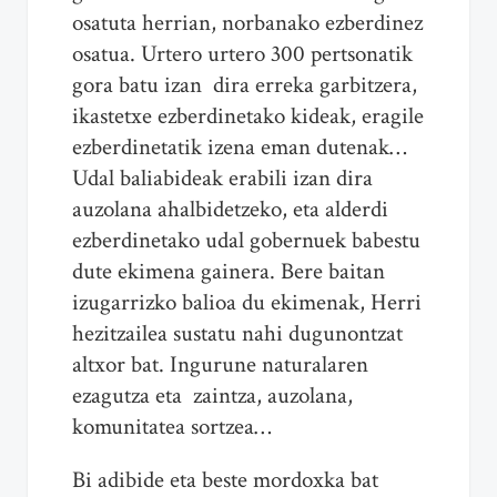
osatuta herrian, norbanako ezberdinez
osatua. Urtero urtero 300 pertsonatik
gora batu izan dira erreka garbitzera,
ikastetxe ezberdinetako kideak, eragile
ezberdinetatik izena eman dutenak…
Udal baliabideak erabili izan dira
auzolana ahalbidetzeko, eta alderdi
ezberdinetako udal gobernuek babestu
dute ekimena gainera. Bere baitan
izugarrizko balioa du ekimenak, Herri
hezitzailea sustatu nahi dugunontzat
altxor bat. Ingurune naturalaren
ezagutza eta zaintza, auzolana,
komunitatea sortzea…
Bi adibide eta beste mordoxka bat