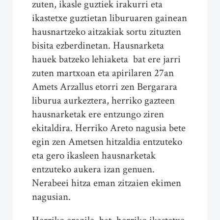
zuten, ikasle guztiek irakurri eta
ikastetxe guztietan liburuaren gainean
hausnartzeko aitzakiak sortu zituzten
bisita ezberdinetan. Hausnarketa
hauek batzeko lehiaketa bat ere jarri
zuten martxoan eta apirilaren 27an
Amets Arzallus etorri zen Bergarara
liburua aurkeztera, herriko gazteen
hausnarketak ere entzungo ziren
ekitaldira. Herriko Areto nagusia bete
egin zen Ametsen hitzaldia entzuteko
eta gero ikasleen hausnarketak
entzuteko aukera izan genuen.
Nerabeei hitza eman zitzaien ekimen
nagusian.