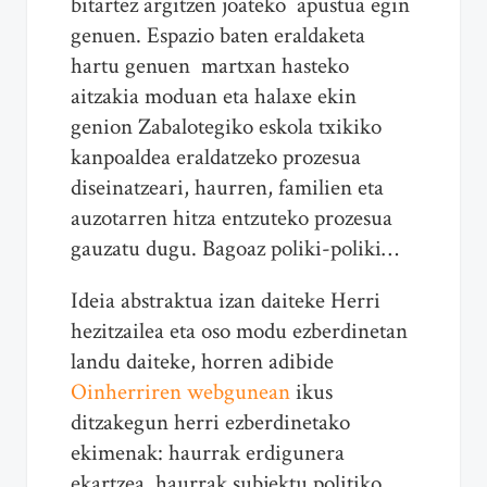
bitartez argitzen joateko apustua egin
genuen. Espazio baten eraldaketa
hartu genuen martxan hasteko
aitzakia moduan eta halaxe ekin
genion Zabalotegiko eskola txikiko
kanpoaldea eraldatzeko prozesua
diseinatzeari, haurren, familien eta
auzotarren hitza entzuteko prozesua
gauzatu dugu. Bagoaz poliki-poliki…
Ideia abstraktua izan daiteke Herri
hezitzailea eta oso modu ezberdinetan
landu daiteke, horren adibide
Oinherriren webgunean
ikus
ditzakegun herri ezberdinetako
ekimenak: haurrak erdigunera
ekartzea, haurrak subjektu politiko