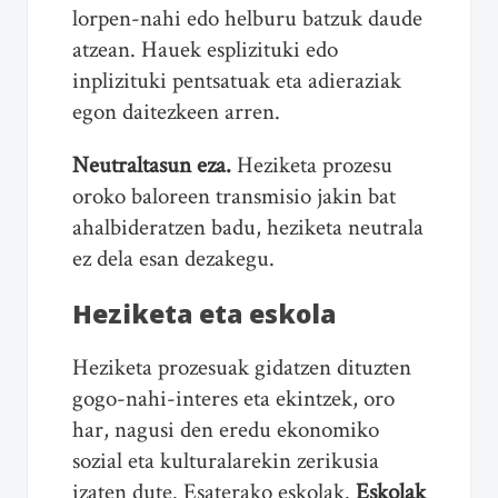
lorpen-nahi edo helburu batzuk daude
atzean. Hauek esplizituki edo
inplizituki pentsatuak eta adieraziak
egon daitezkeen arren.
Neutraltasun eza.
Heziketa prozesu
oroko baloreen transmisio jakin bat
ahalbideratzen badu, heziketa neutrala
ez dela esan dezakegu.
Heziketa eta eskola
Heziketa prozesuak gidatzen dituzten
gogo-nahi-interes eta ekintzek, oro
har, nagusi den eredu ekonomiko
sozial eta kulturalarekin zerikusia
izaten dute. Esaterako eskolak.
Eskolak