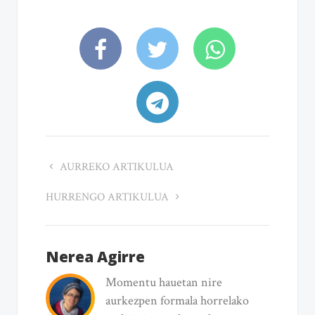
AURREKO ARTIKULUA
HURRENGO ARTIKULUA
Nerea Agirre
Momentu hauetan nire
aurkezpen formala horrelako