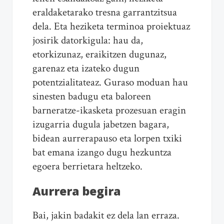
eraldaketarako tresna garrantzitsua
dela. Eta heziketa terminoa proiektuaz
josirik datorkigula: hau da,
etorkizunaz, eraikitzen dugunaz,
garenaz eta izateko dugun
potentzialitateaz. Guraso moduan hau
sinesten badugu eta baloreen
barneratze-ikasketa prozesuan eragin
izugarria dugula jabetzen bagara,
bidean aurrerapauso eta lorpen txiki
bat emana izango dugu hezkuntza
egoera berrietara heltzeko.
Aurrera begira
Bai, jakin badakit ez dela lan erraza.