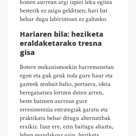
honen aurrean argi izpiei leku egitea
besterik ez zaigu gelditzen; hari bat
behar dugu labirintoan ez galtzeko.
Hariaren bila: heziketa
eraldaketarako tresna
gisa
Botere mekanismoekin harremanetan
egon eta guk geuk nola gure haur eta
gazteek zenbait balio, portaera, ideia
bereganatzea lortzen duten arren,
beste batzuen aurrean gure
erresistentzia estrategiak garatu eta
praktikatu behar ditugu alternatibak
eraikiz. Izan ere, ezin baitugu ahaztu,
lehen esandakoaz gain, heziketa