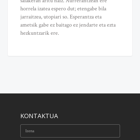
saiakeran aritu naiz. Aurrerantzean ere
horrela izatea espero dut; etengabe bila
jarraitzea, utopiari so. Esperantza eta
ametsik gabe ez baitago ez jendarte eta ezta
hezkuntzarik ere.
KONTAKTUA