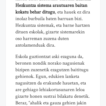
Hezkuntza sistema arautuaren baitan
kokatu behar ditugu
, eta hauek ez dira
inolaz burbuila baten barruan bizi.
Hezkuntza sistemak, eta barne hartzen
dituen eskolak, gizarte sistemarekin
oso harreman zuzena duten
antolamenduak dira.
Eskola guztiontzat aski ezaguna da,
beronen nondik norako nagusienak
bizipen zuzenetik ezagutzen baititugu
gehienok. Egun, edukien lanketa
nagusitzen da erakunde hauetan, eta
are gehiago lehiakortasunaren leloa
gizarte honen sustrai bilakatu denetik.
Beraz, “ahalik eta gauza gehien jakin