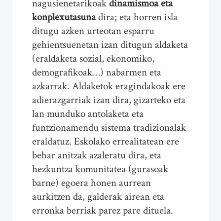
nagusienetarikoak
dinamismoa eta
konplexutasuna
dira; eta horren isla
ditugu azken urteotan esparru
gehientsuenetan izan ditugun aldaketa
(eraldaketa sozial, ekonomiko,
demografikoak…) nabarmen eta
azkarrak. Aldaketok eragindakoak ere
adierazgarriak izan dira, gizarteko eta
lan munduko antolaketa eta
funtzionamendu sistema tradizionalak
eraldatuz. Eskolako errealitatean ere
behar anitzak azaleratu dira, eta
hezkuntza komunitatea (gurasoak
barne) egoera honen aurrean
aurkitzen da, galderak airean eta
erronka berriak parez pare dituela.