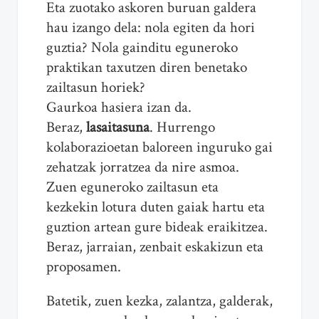
Eta zuotako askoren buruan galdera
hau izango dela: nola egiten da hori
guztia? Nola gainditu eguneroko
praktikan taxutzen diren benetako
zailtasun horiek?
Gaurkoa hasiera izan da.
Beraz,
lasaitasuna
. Hurrengo
kolaborazioetan baloreen inguruko gai
zehatzak jorratzea da nire asmoa.
Zuen eguneroko zailtasun eta
kezkekin lotura duten gaiak hartu eta
guztion artean gure bideak eraikitzea.
Beraz, jarraian, zenbait eskakizun eta
proposamen.
Batetik, zuen kezka, zalantza, galderak,