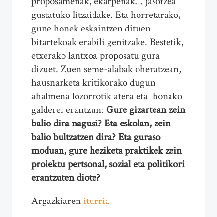
proposamenak, ekarpenak… jasotzea
gustatuko litzaidake. Eta horretarako,
gune honek eskaintzen dituen
bitartekoak erabili genitzake. Bestetik,
etxerako lantxoa proposatu gura
dizuet. Zuen seme-alabak oheratzean,
hausnarketa kritikorako dugun
ahalmena lozorrotik atera eta honako
galderei erantzun:
Gure gizartean zein
balio dira nagusi? Eta eskolan, zein
balio bultzatzen dira? Eta guraso
moduan, gure heziketa praktikek zein
proiektu pertsonal, sozial eta politikori
erantzuten diote?
Argazkiaren
iturria