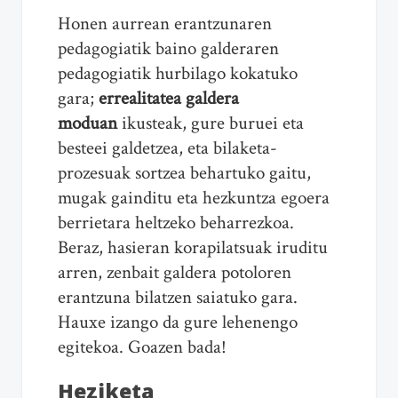
Honen aurrean erantzunaren
pedagogiatik baino galderaren
pedagogiatik hurbilago kokatuko
gara;
errealitatea galdera
moduan
ikusteak, gure buruei eta
besteei galdetzea, eta bilaketa-
prozesuak sortzea behartuko gaitu,
mugak gainditu eta hezkuntza egoera
berrietara heltzeko beharrezkoa.
Beraz, hasieran korapilatsuak iruditu
arren, zenbait galdera potoloren
erantzuna bilatzen saiatuko gara.
Hauxe izango da gure lehenengo
egitekoa. Goazen bada!
Heziketa