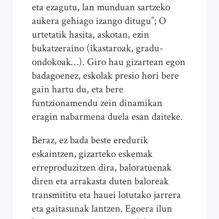
eta ezagutu, lan munduan sartzeko
aukera gehiago izango ditugu”; O
urtetatik hasita, askotan, ezin
bukatzeraino (ikastaroak, gradu-
ondokoak…). Giro hau gizartean egon
badagoenez, eskolak presio hori bere
gain hartu du, eta bere
funtzionamendu zein dinamikan
eragin nabarmena duela esan daiteke.
Beraz, ez bada beste eredurik
eskaintzen, gizarteko eskemak
erreproduzitzen dira, baloratuenak
diren eta arrakasta duten baloreak
transmititu eta hauei lotutako jarrera
eta gaitasunak lantzen. Egoera ilun