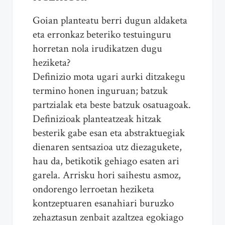
Goian planteatu berri dugun aldaketa
eta erronkaz beteriko testuinguru
horretan nola irudikatzen dugu
heziketa?
Definizio mota ugari aurki ditzakegu
termino honen inguruan; batzuk
partzialak eta beste batzuk osatuagoak.
Definizioak planteatzeak hitzak
besterik gabe esan eta abstraktuegiak
dienaren sentsazioa utz diezagukete,
hau da, betikotik gehiago esaten ari
garela. Arrisku hori saihestu asmoz,
ondorengo lerroetan heziketa
kontzeptuaren esanahiari buruzko
zehaztasun zenbait azaltzea egokiago