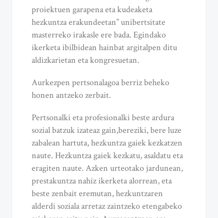
proiektuen garapena eta kudeaketa
hezkuntza erakundeetan” unibertsitate
masterreko irakasle ere bada. Egindako
ikerketa ibilbidean hainbat argitalpen ditu
aldizkarietan eta kongresuetan.
Aurkezpen pertsonalagoa berriz beheko
honen antzeko zerbait.
Pertsonalki eta profesionalki beste ardura
sozial batzuk izateaz gain,bereziki, bere luze
zabalean hartuta, hezkuntza gaiek kezkatzen
naute. Hezkuntza gaiek kezkatu, asaldatu eta
eragiten naute. Azken urteotako jardunean,
prestakuntza nahiz ikerketa alorrean, eta
beste zenbait eremutan, hezkuntzaren
alderdi soziala arretaz zaintzeko etengabeko