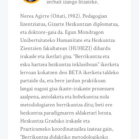
zerbait izango litzateke.
Nerea Agirre (Oñati, 1982). Pedagogian
lizentziatua, Gizarte Hezkuntzan diplomatua,
eta doktore-gaia da. Egun Mondragon
Unibertsitateko Humanitate eta Hezkuntza
Zientzien fakultatean (HUHEZI) dihardu
irakasle eta ikerlari gisa. “Berrikuntza eta
esku hartzea hezkuntza inklusiboan” ikerketa
lerroan kokatzen den BETA ikerketa taldeko
partaide da, eta bere jardun praktikoan
langai nagusi gisa ikaste-irakaste prozesuen
azalpena, antolaketa eta hobekuntza nola
metodologiaren berrikuntza ditu; beti ere
hezkuntza paradigmaren aldaketari lotuta.
Hezkuntza Graduko irakasle eta
Practicumeko koordinatzailea izateaz gain,
“Berrikuntza didaktiko metodologikoko