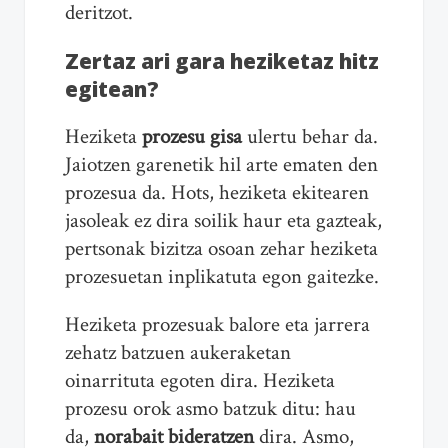
deritzot.
Zertaz ari gara heziketaz hitz
egitean?
Heziketa
prozesu gisa
ulertu behar da.
Jaiotzen garenetik hil arte ematen den
prozesua da. Hots, heziketa ekitearen
jasoleak ez dira soilik haur eta gazteak,
pertsonak bizitza osoan zehar heziketa
prozesuetan inplikatuta egon gaitezke.
Heziketa prozesuak balore eta jarrera
zehatz batzuen aukeraketan
oinarrituta egoten dira. Heziketa
prozesu orok asmo batzuk ditu: hau
da,
norabait bideratzen
dira. Asmo,