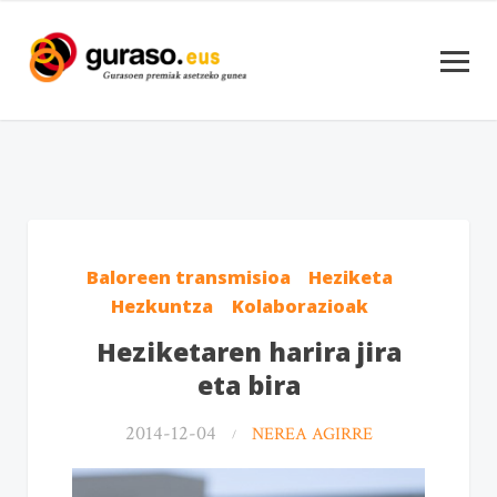
Baloreen transmisioa
Heziketa
Hezkuntza
Kolaborazioak
Heziketaren harira jira
eta bira
2014-12-04
NEREA AGIRRE