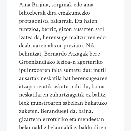
Ama Birjina, sorginak edo ama
bihozberak dira emakumezko
protagonista bakarrak. Eta haien
funtzioa, berriz, gizon ausarten sari
izatea da, herensuge maltzurren edo
deabruaren altxor preziatu. Nik,
behintzat, Bernardo Atxagak bere
Groenlandiako lezioa-n agerturiko
ipuintxoaren falta sumatu dut: mutil
ausartak neskatila bat herensugearen
atzaparretatik askatu nahi du, baina
neskatilaren zuhurtziagatik ez balitz,
biek munstroaren sabelean bukatuko
zuketen. Beranduegi da, baina,
gizartean erroturiko eta mendeetan
belaunaldiz belaunaldi zabaldu diren