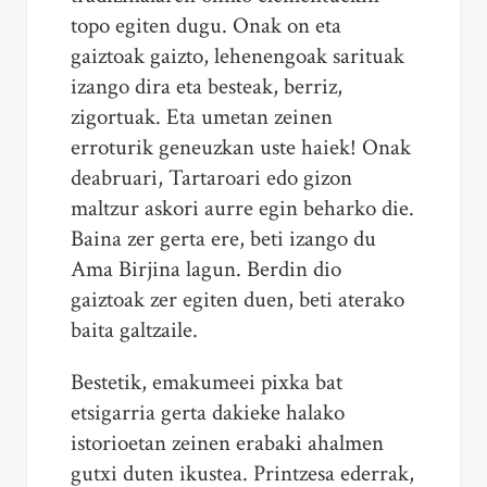
topo egiten dugu. Onak on eta
gaiztoak gaizto, lehenengoak sarituak
izango dira eta besteak, berriz,
zigortuak. Eta umetan zeinen
erroturik geneuzkan uste haiek! Onak
deabruari, Tartaroari edo gizon
maltzur askori aurre egin beharko die.
Baina zer gerta ere, beti izango du
Ama Birjina lagun. Berdin dio
gaiztoak zer egiten duen, beti aterako
baita galtzaile.
Bestetik, emakumeei pixka bat
etsigarria gerta dakieke halako
istorioetan zeinen erabaki ahalmen
gutxi duten ikustea. Printzesa ederrak,