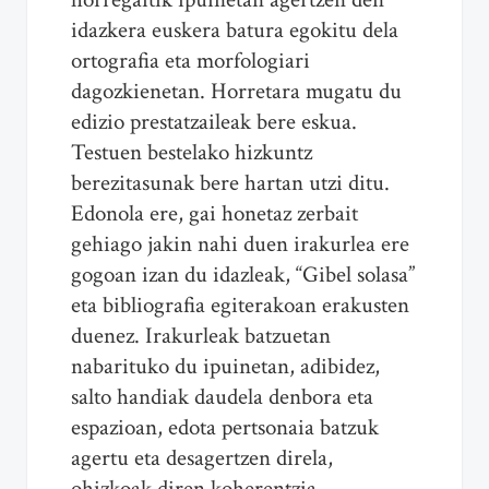
idazkera euskera batura egokitu dela
ortografia eta morfologiari
dagozkienetan. Horretara mugatu du
edizio prestatzaileak bere eskua.
Testuen bestelako hizkuntz
berezitasunak bere hartan utzi ditu.
Edonola ere, gai honetaz zerbait
gehiago jakin nahi duen irakurlea ere
gogoan izan du idazleak, “Gibel solasa”
eta bibliografia egiterakoan erakusten
duenez. Irakurleak batzuetan
nabarituko du ipuinetan, adibidez,
salto handiak daudela denbora eta
espazioan, edota pertsonaia batzuk
agertu eta desagertzen direla,
ohizkoak diren koherentzia