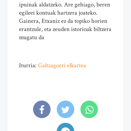
ipuinak aldatzeko. Are gehiago, beren
egileei kontuak hartzera joateko.
Gainera, Etxaniz ez da topiko horien
erantzule, eta zeuden istorioak biltzera
mugatu da
Iturria:
Galtzagorri elkartea