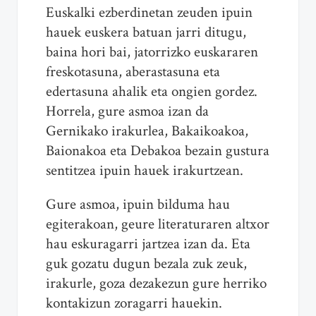
Euskalki ezberdinetan zeuden ipuin
hauek euskera batuan jarri ditugu,
baina hori bai, jatorrizko euskararen
freskotasuna, aberastasuna eta
edertasuna ahalik eta ongien gordez.
Horrela, gure asmoa izan da
Gernikako irakurlea, Bakaikoakoa,
Baionakoa eta Debakoa bezain gustura
sentitzea ipuin hauek irakurtzean.
Gure asmoa, ipuin bilduma hau
egiterakoan, geure literaturaren altxor
hau eskuragarri jartzea izan da. Eta
guk gozatu dugun bezala zuk zeuk,
irakurle, goza dezakezun gure herriko
kontakizun zoragarri hauekin.