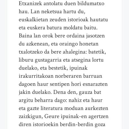
Etxanizek antolatu duen bildumatxo
hau. Lan neketsua hartu du,
euskalkietan zeuden istorioak hautatu
eta euskera batura moldatu baitu.
Baina lan orok bere ordaina jasotzen
du azkenean, eta oraingo honetan
txalotzeko da bere ahalegina: batetik,
liburu gustagarria eta atsegina lortu
duelako, eta bestetik, ipuinak
irakurritakoan norberaren barruan
dagoen haur sentipen hori esnarazten
jakin duelako. Dena den, gauza bat
argitu beharra dago: nahiz eta haur
eta gazte literatura moduan aurkezten
zaizkigun, Geure ipuinak-en agertzen
diren istorioekin berdin-berdin goza