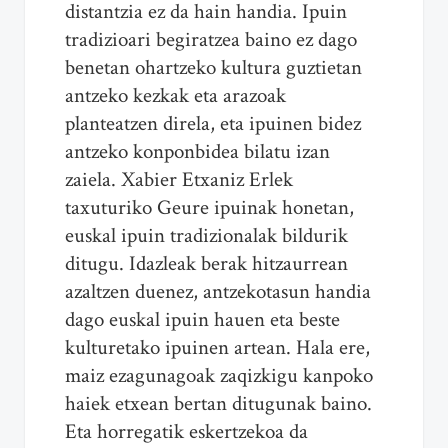
distantzia ez da hain handia. Ipuin
tradizioari begiratzea baino ez dago
benetan ohartzeko kultura guztietan
antzeko kezkak eta arazoak
planteatzen direla, eta ipuinen bidez
antzeko konponbidea bilatu izan
zaiela. Xabier Etxaniz Erlek
taxuturiko Geure ipuinak honetan,
euskal ipuin tradizionalak bildurik
ditugu. Idazleak berak hitzaurrean
azaltzen duenez, antzekotasun handia
dago euskal ipuin hauen eta beste
kulturetako ipuinen artean. Hala ere,
maiz ezagunagoak zaqizkigu kanpoko
haiek etxean bertan ditugunak baino.
Eta horregatik eskertzekoa da