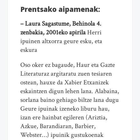
Prentsako aipamenak:
– Laura Sagastume, Behinola 4.
zenbakia, 2001eko apirila
Herri
ipuinen altxorra geure esku, eta
eskura
Oso oker ez bagaude, Haur eta Gazte
Literaturaz argitaratu zuen tesiaren
ostean, hauxe da Xabier Etxanizek
eskaintzen digun lehen lana. Alabaina,
sorlana baino gehiago biltze lana dugu
Geure ipuinak izeneko liburu hau,
izan ere hainbat egileren (Ariztia,
Azkue, Barandiaran, Barbier,
Webster…) ipuinik gustukoenak