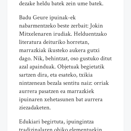
dezake heldu batek zein ume batek.
Badu Geure ipuinak-ek
nabarmentzeko beste zerbait: Jokin
Mitxelenaren irudiak. Helduentzako
literatura deituriko horretan,
marrazkiak ikusteko aukera gutxi
dago. Nik, behintzat, oso gustuko ditut
azal apainduak. Objetuak begietatik
sartzen dira, eta esateko, txikia
nintzenean bezala sentitu naiz: orriak
aurrera pasatzen ea marrazkiek
ipuinaren xehetasunen bat aurrera
ziezadaketen.
Edukiari begirtuta, ipuingintza
tradizinalaren ohiko elementuekin