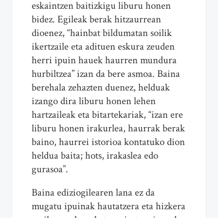
eskaintzen baitizkigu liburu honen
bidez. Egileak berak hitzaurrean
dioenez, “hainbat bildumatan soilik
ikertzaile eta adituen eskura zeuden
herri ipuin hauek haurren mundura
hurbiltzea” izan da bere asmoa. Baina
berehala zehazten duenez, helduak
izango dira liburu honen lehen
hartzaileak eta bitartekariak, “izan ere
liburu honen irakurlea, haurrak berak
baino, haurrei istorioa kontatuko dion
heldua baita; hots, irakaslea edo
gurasoa”.
Baina ediziogilearen lana ez da
mugatu ipuinak hautatzera eta hizkera