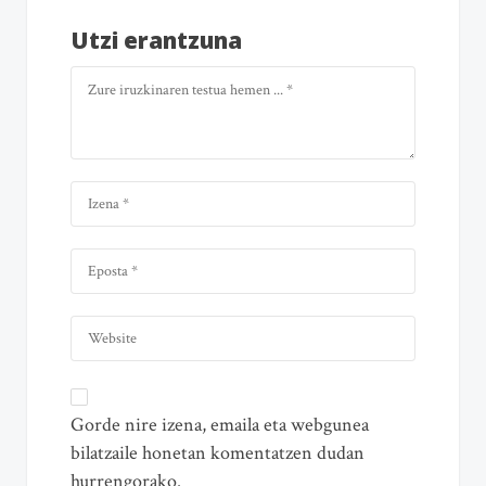
Utzi erantzuna
Gorde nire izena, emaila eta webgunea
bilatzaile honetan komentatzen dudan
hurrengorako.