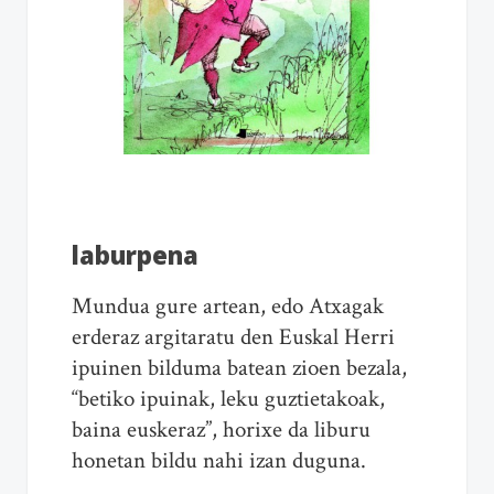
laburpena
Mundua gure artean, edo Atxagak
erderaz argitaratu den Euskal Herri
ipuinen bilduma batean zioen bezala,
“betiko ipuinak, leku guztietakoak,
baina euskeraz”, horixe da liburu
honetan bildu nahi izan duguna.