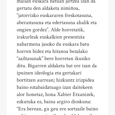
mailan euskara batuan jartzea izan da
gertatu den aldaketa nimiñoa,
“jatorrizko euskararen freskotasuna,
aberastasuna eta edertasuna ahalik eta
ongien gordez”. Alde horretatik,
irakurleak euskalkien presentzia
nabarmena jasoko du euskara batu
horren bidez eta hitanoa bezalako
“zailtasunak” bere horretan ikusiko
ditu. Bigarren aldaketa bat ere izan da
ipuinen ideologia eta gertakari
bortitzen aurrean; hizkuntz irizpidea
baino eztabaidatuago izan daitekeen
alor honetaz, hona Xabier Etxanizek,
ezkutuka ez, baina argiro dioskuna:
“Era berean, gu geu ere sortzaile baino