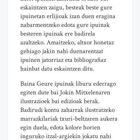
eskaintzen zaigu, besteak beste gure
ipuinetan erlijioak izan duen eragina
nabarmentzeko edota gure ipuinak
besteren ipuinak ere badirela
azaltzeko. Amaitzeko, altxor honetaz
gehiago jakin nahi duenarentzat
ipuinen jatorriaz eta bibliografiaz
hainbat datu eskaintzen ditu.
Baina Geure ipuinak liburu ederrago
egiten dute bai Jokin Mitxelenaren
ilustrazioek bai edizioak berak.
Badirudi kontu zaharrak ilustratzeko
marrazkilariak txuri-beltzaren aukera
egin duela, edota kolore horien
inguruko itzal-argiekin jokatu nahi