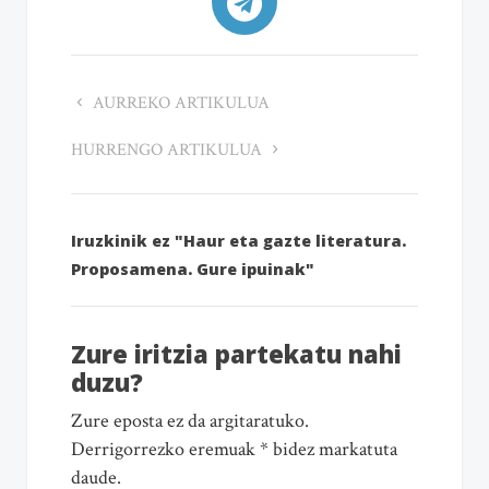
AURREKO ARTIKULUA
HURRENGO ARTIKULUA
Iruzkinik ez "Haur eta gazte literatura.
Proposamena. Gure ipuinak"
Zure iritzia partekatu nahi
duzu?
Zure eposta ez da argitaratuko.
Derrigorrezko eremuak * bidez markatuta
daude.