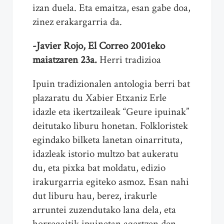
izan duela. Eta emaitza, esan gabe doa,
zinez erakargarria da.
-Javier Rojo, El Correo 2001eko
maiatzaren 23a.
Herri tradizioa
Ipuin tradizionalen antologia berri bat
plazaratu du Xabier Etxaniz Erle
idazle eta ikertzaileak “Geure ipuinak”
deitutako liburu honetan. Folkloristek
egindako bilketa lanetan oinarrituta,
idazleak istorio multzo bat aukeratu
du, eta pixka bat moldatu, edizio
irakurgarria egiteko asmoz. Esan nahi
dut liburu hau, berez, irakurle
arruntei zuzendutako lana dela, eta
horregaitik ipuinetan agertzen den