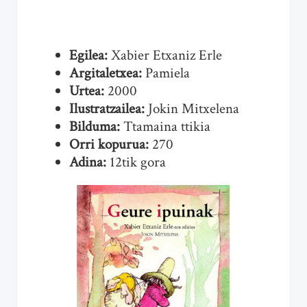
Egilea:
Xabier Etxaniz Erle
Argitaletxea:
Pamiela
Urtea:
2000
Ilustratzailea:
Jokin Mitxelena
Bilduma:
Ttamaina ttikia
Orri kopurua:
270
Adina:
12tik gora