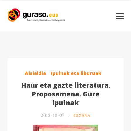
Aisialdia
Ipuinak eta liburuak
Haur eta gazte literatura.
Proposamena. Gure
ipuinak
2018-10-07
GOIENA