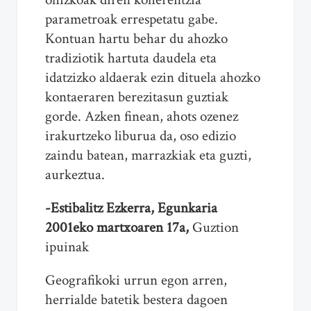
parametroak errespetatu gabe.
Kontuan hartu behar du ahozko
tradiziotik hartuta daudela eta
idatzizko aldaerak ezin dituela ahozko
kontaeraren berezitasun guztiak
gorde. Azken finean, ahots ozenez
irakurtzeko liburua da, oso edizio
zaindu batean, marrazkiak eta guzti,
aurkeztua.
-Estibalitz Ezkerra, Egunkaria
2001eko martxoaren 17a,
Guztion
ipuinak
Geografikoki urrun egon arren,
herrialde batetik bestera dagoen