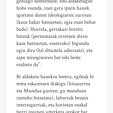
gehiago suntsitzaile, edo aldaketagile
hobe esanda, izan gara ipuin hauek
igortzen duten ideologiaren aurrean
(kasu bakar batzuetan, egia esan behar
bada). Horrela, gertakari bortitz
batzuk (pertsonaiak erretzen diren
kasu batzuetan, esaterako) bigundu
egin dira (hil dituztela adieraziz), eta
aipu misoginoren bat edo beste
ezabatu da”.
Bi aldaketa hauekin batera, egileak bi
testu eskaintzen dizkigu (hitzaurrea
eta Mundua gurean, gu munduan
izeneko hitzatzea), laburrak bezain
interesgarriak, eta horietan euskal
herri ipuinen azterketa orokor bat