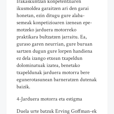
Irakaskuntzan konpetentziaren
ikusmoldea garaitzen ari den garai
honetan, ezin ditugu gure alaba-
semeak konpetizioaren izenean epe-
motzeko jarduera motorreko
praktikara bultzatzen jarraitu. Ea,
guraso garen neurrian, gure buruan
sartzen dugun gure lorpen handiena
ez dela izango etxean txapeldun
dolominatuak izatea, benetako
txapeldunak jarduera motorra bere
egunerotasunean barneratzen dutenak
baizik.
4-Jarduera motorra eta estigma
Duela urte batzuk Erving Goffman-ek