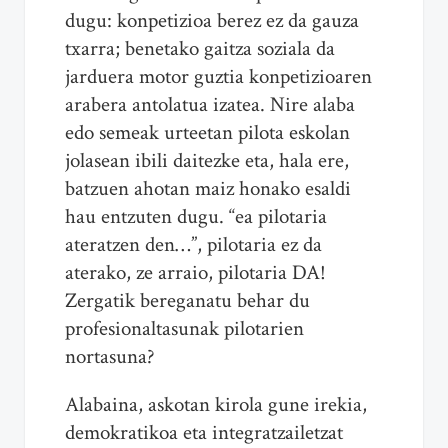
dugu: konpetizioa berez ez da gauza
txarra; benetako gaitza soziala da
jarduera motor guztia konpetizioaren
arabera antolatua izatea. Nire alaba
edo semeak urteetan pilota eskolan
jolasean ibili daitezke eta, hala ere,
batzuen ahotan maiz honako esaldi
hau entzuten dugu. “ea pilotaria
ateratzen den…”, pilotaria ez da
aterako, ze arraio, pilotaria DA!
Zergatik bereganatu behar du
profesionaltasunak pilotarien
nortasuna?
Alabaina, askotan kirola gune irekia,
demokratikoa eta integratzailetzat