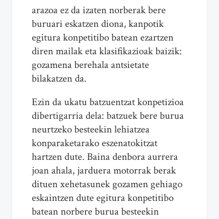
arazoa ez da izaten norberak bere
buruari eskatzen diona, kanpotik
egitura konpetitibo batean ezartzen
diren mailak eta klasifikazioak baizik:
gozamena berehala antsietate
bilakatzen da.
Ezin da ukatu batzuentzat konpetizioa
dibertigarria dela: batzuek bere burua
neurtzeko besteekin lehiatzea
konparaketarako eszenatokitzat
hartzen dute. Baina denbora aurrera
joan ahala, jarduera motorrak berak
dituen xehetasunek gozamen gehiago
eskaintzen dute egitura konpetitibo
batean norbere burua besteekin