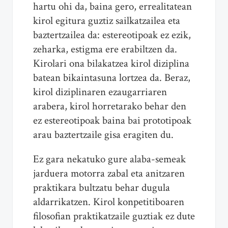
hartu ohi da, baina gero, errealitatean
kirol egitura guztiz sailkatzailea eta
baztertzailea da: estereotipoak ez ezik,
zeharka, estigma ere erabiltzen da.
Kirolari ona bilakatzea kirol diziplina
batean bikaintasuna lortzea da. Beraz,
kirol diziplinaren ezaugarriaren
arabera, kirol horretarako behar den
ez estereotipoak baina bai prototipoak
arau baztertzaile gisa eragiten du.
Ez gara nekatuko gure alaba-semeak
jarduera motorra zabal eta anitzaren
praktikara bultzatu behar dugula
aldarrikatzen. Kirol konpetitiboaren
filosofian praktikatzaile guztiak ez dute