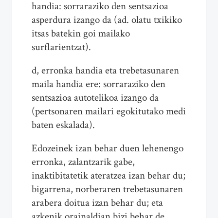
handia: sorraraziko den sentsazioa
asperdura izango da (ad. olatu txikiko
itsas batekin goi mailako
surflarientzat).
d, erronka handia eta trebetasunaren
maila handia ere: sorraraziko den
sentsazioa autotelikoa izango da
(pertsonaren mailari egokitutako medi
baten eskalada).
Edozeinek izan behar duen lehenengo
erronka, zalantzarik gabe,
inaktibitatetik ateratzea izan behar du;
bigarrena, norberaren trebetasunaren
arabera doitua izan behar du; eta
azkenik orainaldian bizi behar de