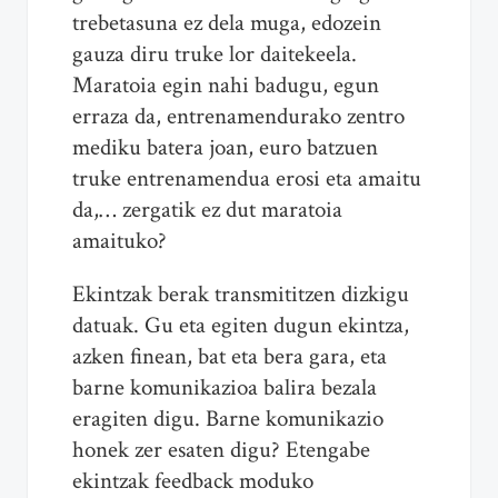
trebetasuna ez dela muga, edozein
gauza diru truke lor daitekeela.
Maratoia egin nahi badugu, egun
erraza da, entrenamendurako zentro
mediku batera joan, euro batzuen
truke entrenamendua erosi eta amaitu
da,… zergatik ez dut maratoia
amaituko?
Ekintzak berak transmititzen dizkigu
datuak. Gu eta egiten dugun ekintza,
azken finean, bat eta bera gara, eta
barne komunikazioa balira bezala
eragiten digu. Barne komunikazio
honek zer esaten digu? Etengabe
ekintzak feedback moduko