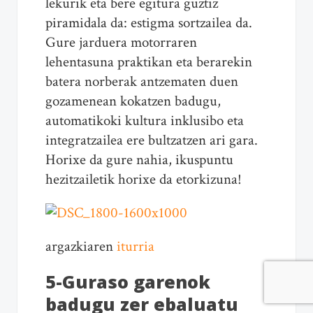
lekurik eta bere egitura guztiz
piramidala da: estigma sortzailea da.
Gure jarduera motorraren
lehentasuna praktikan eta berarekin
batera norberak antzematen duen
gozamenean kokatzen badugu,
automatikoki kultura inklusibo eta
integratzailea ere bultzatzen ari gara.
Horixe da gure nahia, ikuspuntu
hezitzailetik horixe da etorkizuna!
argazkiaren
iturria
5-Guraso garenok
badugu zer ebaluatu