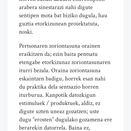
arabera sinestarazi nahi digute
sentipen mota bat biziko dugula, hau
guztia etorkizunean proiektatuta,
noski.
Pertsonaren zoriontasuna orainen
eraikitzen da; ezin baita pentsatu
etengabe etorkizunaz zoriontasunaren
iturri bezala. Oraina zoriontasuna
eskaintzen badigu, horrek esan nahi
du praktika dela sentsazio horren
iturburua. Kanpotik datozkigun
estimuluek / produktuek, aldiz, ez
digute uzten uneaz gozatzen; uste
dugu “erosten” dugulako gozamena ere
berarekin datorrela. Baina ez,