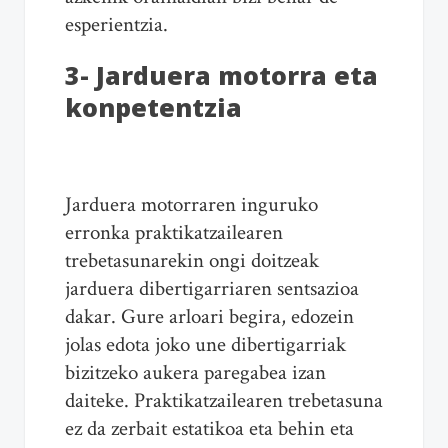
esperientzia.
3- Jarduera motorra eta
konpetentzia
Jarduera motorraren inguruko
erronka praktikatzailearen
trebetasunarekin ongi doitzeak
jarduera dibertigarriaren sentsazioa
dakar. Gure arloari begira, edozein
jolas edota joko une dibertigarriak
bizitzeko aukera paregabea izan
daiteke. Praktikatzailearen trebetasuna
ez da zerbait estatikoa eta behin eta