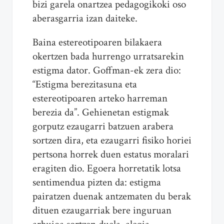
bizi garela onartzea pedagogikoki oso
aberasgarria izan daiteke.
Baina estereotipoaren bilakaera
okertzen bada hurrengo urratsarekin
estigma dator. Goffman-ek zera dio:
“Estigma berezitasuna eta
estereotipoaren arteko harreman
berezia da”. Gehienetan estigmak
gorputz ezaugarri batzuen arabera
sortzen dira, eta ezaugarri fisiko horiei
pertsona horrek duen estatus moralari
eragiten dio. Egoera horretatik lotsa
sentimendua pizten da: estigma
pairatzen duenak antzematen du berak
dituen ezaugarriak bere inguruan