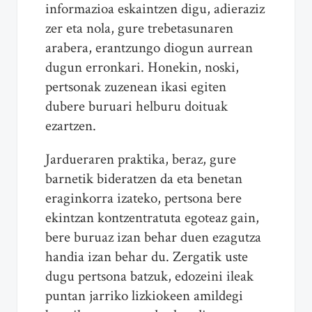
informazioa eskaintzen digu, adieraziz
zer eta nola, gure trebetasunaren
arabera, erantzungo diogun aurrean
dugun erronkari. Honekin, noski,
pertsonak zuzenean ikasi egiten
dubere buruari helburu doituak
ezartzen.
Jardueraren praktika, beraz, gure
barnetik bideratzen da eta benetan
eraginkorra izateko, pertsona bere
ekintzan kontzentratuta egoteaz gain,
bere buruaz izan behar duen ezagutza
handia izan behar du. Zergatik uste
dugu pertsona batzuk, edozeini ileak
puntan jarriko lizkiokeen amildegi