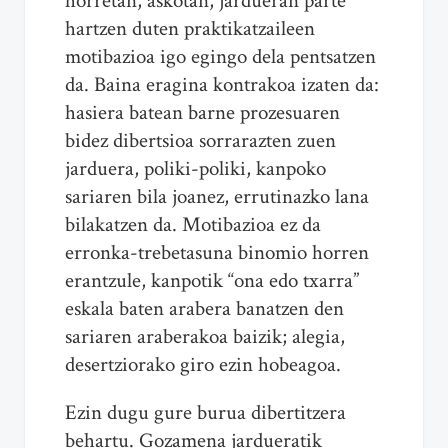
horretan, askotan, jardueran parte
hartzen duten praktikatzaileen
motibazioa igo egingo dela pentsatzen
da. Baina eragina kontrakoa izaten da:
hasiera batean barne prozesuaren
bidez dibertsioa sorrarazten zuen
jarduera, poliki-poliki, kanpoko
sariaren bila joanez, errutinazko lana
bilakatzen da. Motibazioa ez da
erronka-trebetasuna binomio horren
erantzule, kanpotik “ona edo txarra”
eskala baten arabera banatzen den
sariaren araberakoa baizik; alegia,
desertziorako giro ezin hobeagoa.
Ezin dugu gure burua dibertitzera
behartu. Gozamena jardueratik