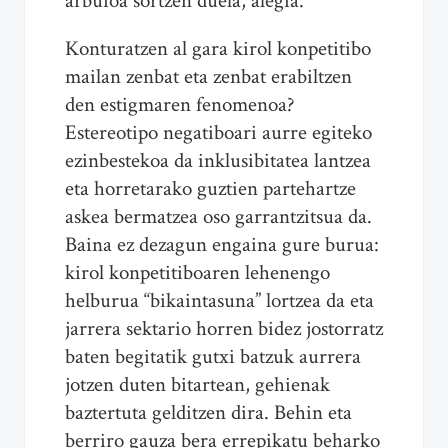
arbuioa sortzen duela, alegia.
Konturatzen al gara kirol konpetitibo
mailan zenbat eta zenbat erabiltzen
den estigmaren fenomenoa?
Estereotipo negatiboari aurre egiteko
ezinbestekoa da inklusibitatea lantzea
eta horretarako guztien partehartze
askea bermatzea oso garrantzitsua da.
Baina ez dezagun engaina gure burua:
kirol konpetitiboaren lehenengo
helburua “bikaintasuna” lortzea da eta
jarrera sektario horren bidez jostorratz
baten begitatik gutxi batzuk aurrera
jotzen duten bitartean, gehienak
baztertuta gelditzen dira. Behin eta
berriro gauza bera errepikatu beharko