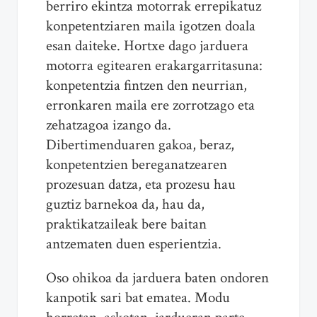
berriro ekintza motorrak errepikatuz
konpetentziaren maila igotzen doala
esan daiteke. Hortxe dago jarduera
motorra egitearen erakargarritasuna:
konpetentzia fintzen den neurrian,
erronkaren maila ere zorrotzago eta
zehatzagoa izango da.
Dibertimenduaren gakoa, beraz,
konpetentzien bereganatzearen
prozesuan datza, eta prozesu hau
guztiz barnekoa da, hau da,
praktikatzaileak bere baitan
antzematen duen esperientzia.
Oso ohikoa da jarduera baten ondoren
kanpotik sari bat ematea. Modu