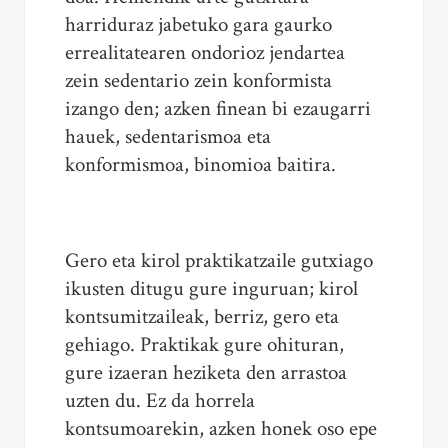
harriduraz jabetuko gara gaurko
errealitatearen ondorioz jendartea
zein sedentario zein konformista
izango den; azken finean bi ezaugarri
hauek, sedentarismoa eta
konformismoa, binomioa baitira.
Gero eta kirol praktikatzaile gutxiago
ikusten ditugu gure inguruan; kirol
kontsumitzaileak, berriz, gero eta
gehiago. Praktikak gure ohituran,
gure izaeran heziketa den arrastoa
uzten du. Ez da horrela
kontsumoarekin, azken honek oso epe