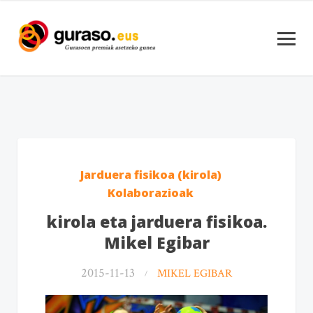
Jarduera fisikoa (kirola)
Kolaborazioak
kirola eta jarduera fisikoa.
Mikel Egibar
2015-11-13
MIKEL EGIBAR