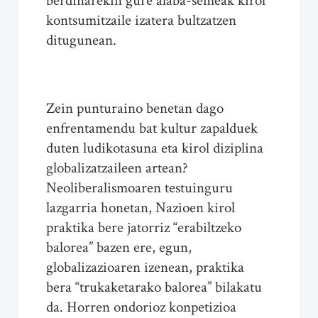
berdinarekin gure alaba-semeak kirol
kontsumitzaile izatera bultzatzen
ditugunean.
Zein punturaino benetan dago
enfrentamendu bat kultur zapalduek
duten ludikotasuna eta kirol diziplina
globalizatzaileen artean?
Neoliberalismoaren testuinguru
lazgarria honetan, Nazioen kirol
praktika bere jatorriz “erabiltzeko
balorea” bazen ere, egun,
globalizazioaren izenean, praktika
bera “trukaketarako balorea” bilakatu
da. Horren ondorioz konpetizioa