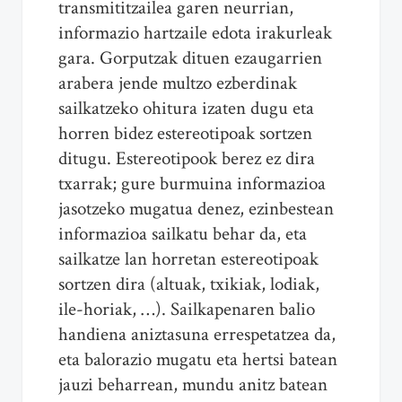
transmititzailea garen neurrian,
informazio hartzaile edota irakurleak
gara. Gorputzak dituen ezaugarrien
arabera jende multzo ezberdinak
sailkatzeko ohitura izaten dugu eta
horren bidez estereotipoak sortzen
ditugu. Estereotipook berez ez dira
txarrak; gure burmuina informazioa
jasotzeko mugatua denez, ezinbestean
informazioa sailkatu behar da, eta
sailkatze lan horretan estereotipoak
sortzen dira (altuak, txikiak, lodiak,
ile-horiak, …). Sailkapenaren balio
handiena aniztasuna errespetatzea da,
eta balorazio mugatu eta hertsi batean
jauzi beharrean, mundu anitz batean