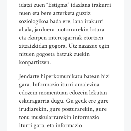
idatzi zuen “Estigma” idazlana irakurri
nuen eta bere azterketa guztiz
soziologikoa bada ere, lana irakurri
ahala, jarduera motorrarekin lotura
eta ekarpen interesgarriak etortzen
zitzaizkidan gogora. Utz nazazue egin
nituen gogoeta batzuk zuekin
konpartitzen.
Jendarte hiperkomunikatu batean bizi
gara. Informazio iturri amaiezina
edozein momentuan edozein lekutan
eskuragarria dugu. Gu geuk ere gure
irudiarekin, gure posturarekin, gure
tonu muskularrarekin informazio
iturri gara, eta informazio