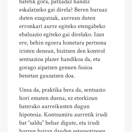
batetik gora, patxadaz handiz
eskalatzeko gai direla? Beren buruaz
duten ezagutzak, aurrean duten
erronkari aurre egiteko etengabeko
ebaluazio egiteko gai direlako. Izan
ere, behin egoera honetara pertsona
iristen denean, bizitzen den kontrol
sentsazioa plazer handikoa da, eta
gorago aipatzen genuen fusioa
benetan gauzatzen doa.
Unea da, praktika bera da, sentsazio
hori ematen duena, ez etorkizun
baterako aurreikusten dugun
hipotesia. Kontsumitu aurretik irudi
bat “saldu” behar digute, eta irudi
horren baitan dauden estereotipoen