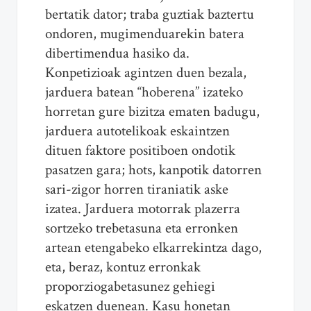
bertatik dator; traba guztiak baztertu
ondoren, mugimenduarekin batera
dibertimendua hasiko da.
Konpetizioak agintzen duen bezala,
jarduera batean “hoberena” izateko
horretan gure bizitza ematen badugu,
jarduera autotelikoak eskaintzen
dituen faktore positiboen ondotik
pasatzen gara; hots, kanpotik datorren
sari-zigor horren tiraniatik aske
izatea. Jarduera motorrak plazerra
sortzeko trebetasuna eta erronken
artean etengabeko elkarrekintza dago,
eta, beraz, kontuz erronkak
proporziogabetasunez gehiegi
eskatzen duenean. Kasu honetan