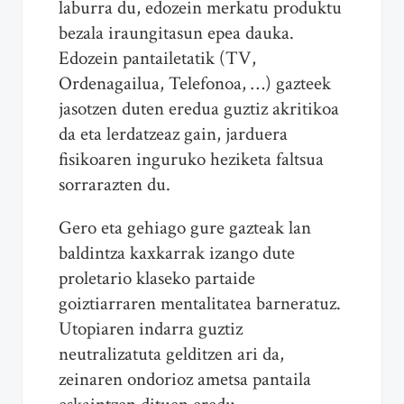
laburra du, edozein merkatu produktu
bezala iraungitasun epea dauka.
Edozein pantailetatik (TV,
Ordenagailua, Telefonoa, …) gazteek
jasotzen duten eredua guztiz akritikoa
da eta lerdatzeaz gain, jarduera
fisikoaren inguruko heziketa faltsua
sorrarazten du.
Gero eta gehiago gure gazteak lan
baldintza kaxkarrak izango dute
proletario klaseko partaide
goiztiarraren mentalitatea barneratuz.
Utopiaren indarra guztiz
neutralizatuta gelditzen ari da,
zeinaren ondorioz ametsa pantaila