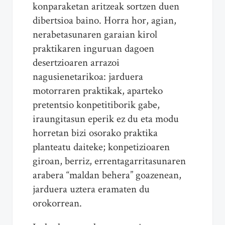
konparaketan aritzeak sortzen duen
dibertsioa baino. Horra hor, agian,
nerabetasunaren garaian kirol
praktikaren inguruan dagoen
desertzioaren arrazoi
nagusienetarikoa: jarduera
motorraren praktikak, aparteko
pretentsio konpetitiborik gabe,
iraungitasun eperik ez du eta modu
horretan bizi osorako praktika
planteatu daiteke; konpetizioaren
giroan, berriz, errentagarritasunaren
arabera “maldan behera” goazenean,
jarduera uztera eramaten du
orokorrean.