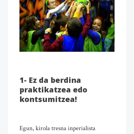
1- Ez da berdina
praktikatzea edo
kontsumitzea!
Egun, kirola tresna inperialista