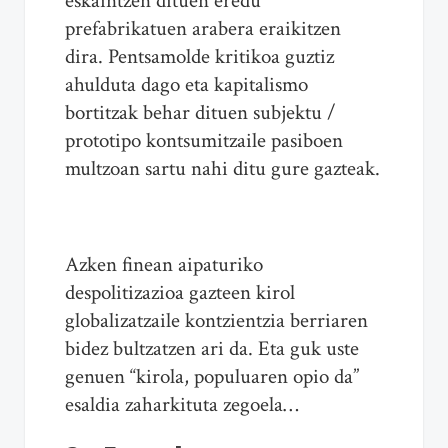
eskaintzen dituen eredu
prefabrikatuen arabera eraikitzen
dira. Pentsamolde kritikoa guztiz
ahulduta dago eta kapitalismo
bortitzak behar dituen subjektu /
prototipo kontsumitzaile pasiboen
multzoan sartu nahi ditu gure gazteak.
Azken finean aipaturiko
despolitizazioa gazteen kirol
globalizatzaile kontzientzia berriaren
bidez bultzatzen ari da. Eta guk uste
genuen “kirola, populuaren opio da”
esaldia zaharkituta zegoela…