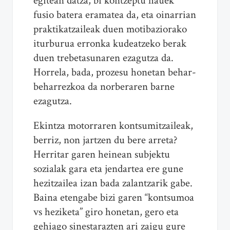
egitean datza, bi kontzeptu hauek
fusio batera eramatea da, eta oinarrian
praktikatzaileak duen motibaziorako
iturburua erronka kudeatzeko berak
duen trebetasunaren ezagutza da.
Horrela, bada, prozesu honetan behar-
beharrezkoa da norberaren barne
ezagutza.
Ekintza motorraren kontsumitzaileak,
berriz, non jartzen du bere arreta?
Herritar garen heinean subjektu
sozialak gara eta jendartea ere gune
hezitzailea izan bada zalantzarik gabe.
Baina etengabe bizi garen “kontsumoa
vs heziketa” giro honetan, gero eta
gehiago sinestarazten ari zaigu gure