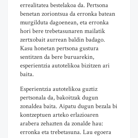
errealitatea bestelakoa da. Pertsona
benetan zoriontsua da erronka batean
murgilduta dagoenean, eta erronka
hori bere trebetasunaren mailatik
zertxobait aurrean baldin badago.
Kasu honetan pertsona gustura
sentitzen da bere buruarekin,
esperientzia autotelikoa bizitzen ari
baita.
Esperientzia autotelikoa guztiz
pertsonala da, bakoitzak dugun
zonaldea baita. Aipatu dugun bezala bi
kontzeptuen arteko erlazioaren
arabera zehazten da zonalde hau:
erronka eta trebetasuna. Lau egoera