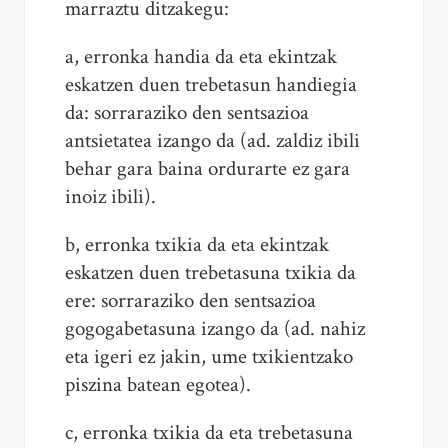
marraztu ditzakegu:
a, erronka handia da eta ekintzak
eskatzen duen trebetasun handiegia
da: sorraraziko den sentsazioa
antsietatea izango da (ad. zaldiz ibili
behar gara baina ordurarte ez gara
inoiz ibili).
b, erronka txikia da eta ekintzak
eskatzen duen trebetasuna txikia da
ere: sorraraziko den sentsazioa
gogogabetasuna izango da (ad. nahiz
eta igeri ez jakin, ume txikientzako
piszina batean egotea).
c, erronka txikia da eta trebetasuna