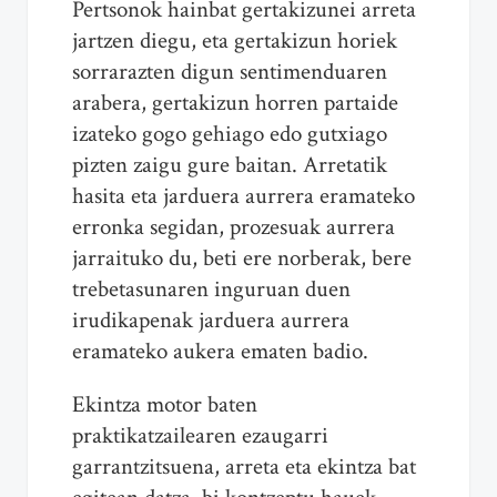
Pertsonok hainbat gertakizunei arreta
jartzen diegu, eta gertakizun horiek
sorrarazten digun sentimenduaren
arabera, gertakizun horren partaide
izateko gogo gehiago edo gutxiago
pizten zaigu gure baitan. Arretatik
hasita eta jarduera aurrera eramateko
erronka segidan, prozesuak aurrera
jarraituko du, beti ere norberak, bere
trebetasunaren inguruan duen
irudikapenak jarduera aurrera
eramateko aukera ematen badio.
Ekintza motor baten
praktikatzailearen ezaugarri
garrantzitsuena, arreta eta ekintza bat