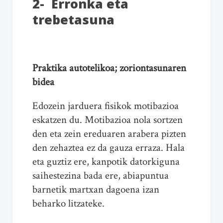
2- Erronka eta
trebetasuna
Praktika autotelikoa; zoriontasunaren
bidea
Edozein jarduera fisikok motibazioa
eskatzen du. Motibazioa nola sortzen
den eta zein ereduaren arabera pizten
den zehaztea ez da gauza erraza. Hala
eta guztiz ere, kanpotik datorkiguna
saihestezina bada ere, abiapuntua
barnetik martxan dagoena izan
beharko litzateke.