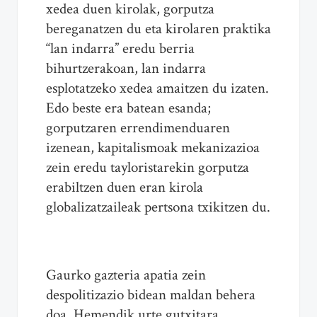
xedea duen kirolak, gorputza
bereganatzen du eta kirolaren praktika
“lan indarra” eredu berria
bihurtzerakoan, lan indarra
esplotatzeko xedea amaitzen du izaten.
Edo beste era batean esanda;
gorputzaren errendimenduaren
izenean, kapitalismoak mekanizazioa
zein eredu tayloristarekin gorputza
erabiltzen duen eran kirola
globalizatzaileak pertsona txikitzen du.
Gaurko gazteria apatia zein
despolitizazio bidean maldan behera
doa. Hemendik urte gutxitara