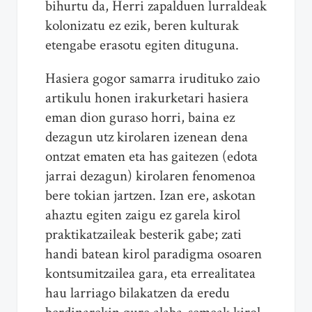
bihurtu da, Herri zapalduen lurraldeak
kolonizatu ez ezik, beren kulturak
etengabe erasotu egiten dituguna.
Hasiera gogor samarra irudituko zaio
artikulu honen irakurketari hasiera
eman dion guraso horri, baina ez
dezagun utz kirolaren izenean dena
ontzat ematen eta has gaitezen (edota
jarrai dezagun) kirolaren fenomenoa
bere tokian jartzen. Izan ere, askotan
ahaztu egiten zaigu ez garela kirol
praktikatzaileak besterik gabe; zati
handi batean kirol paradigma osoaren
kontsumitzailea gara, eta errealitatea
hau larriago bilakatzen da eredu