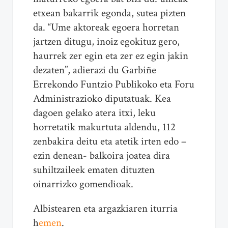
etxean bakarrik egonda, sutea pizten
da. “Ume aktoreak egoera horretan
jartzen ditugu, inoiz egokituz gero,
haurrek zer egin eta zer ez egin jakin
dezaten”, adierazi du Garbiñe
Errekondo Funtzio Publikoko eta Foru
Administrazioko diputatuak. Kea
dagoen gelako atera itxi, leku
horretatik makurtuta aldendu, 112
zenbakira deitu eta atetik irten edo –
ezin denean- balkoira joatea dira
suhiltzaileek ematen dituzten
oinarrizko gomendioak.
Albistearen eta argazkiaren iturria
h
emen
.