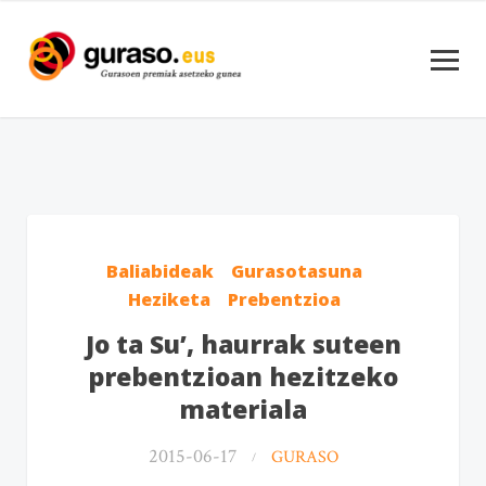
Baliabideak
Gurasotasuna
Heziketa
Prebentzioa
Jo ta Su’, haurrak suteen
prebentzioan hezitzeko
materiala
2015-06-17
GURASO