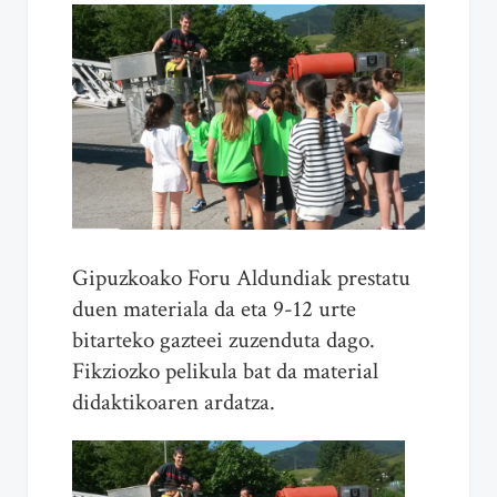
Gipuzkoako Foru Aldundiak prestatu
duen materiala da eta 9-12 urte
bitarteko gazteei zuzenduta dago.
Fikziozko pelikula bat da material
didaktikoaren ardatza.