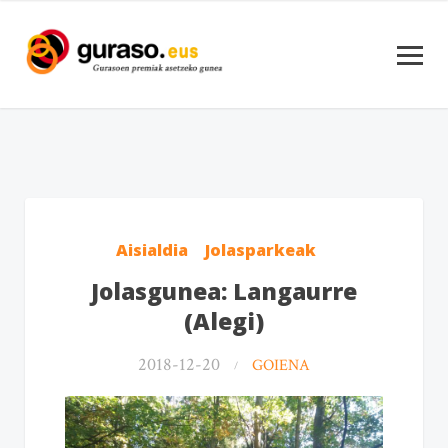
Aisialdia
Jolasparkeak
Jolasgunea: Langaurre
(Alegi)
2018-12-20
GOIENA