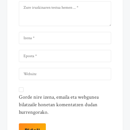
Gorde nire izena, emaila eta webgunea
bilatzaile honetan komentatzen dudan
hurrengorako.