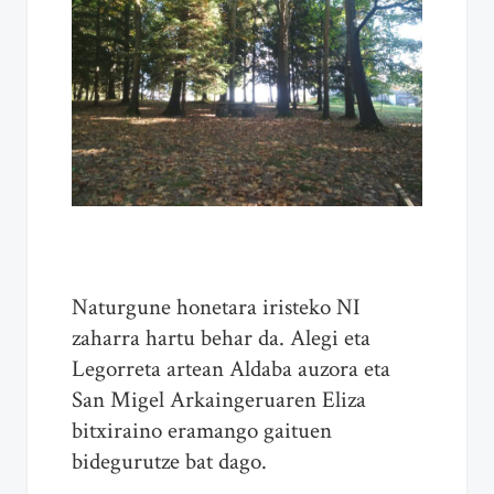
Naturgune honetara iristeko NI
zaharra hartu behar da. Alegi eta
Legorreta artean Aldaba auzora eta
San Migel Arkaingeruaren Eliza
bitxiraino eramango gaituen
bidegurutze bat dago.