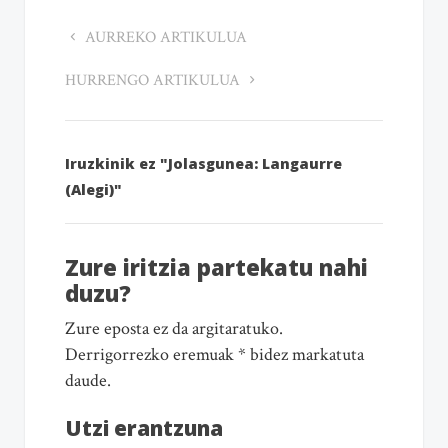
AURREKO ARTIKULUA
HURRENGO ARTIKULUA
Iruzkinik ez "Jolasgunea: Langaurre
(Alegi)"
Zure iritzia partekatu nahi
duzu?
Zure eposta ez da argitaratuko.
Derrigorrezko eremuak * bidez markatuta
daude.
Utzi erantzuna