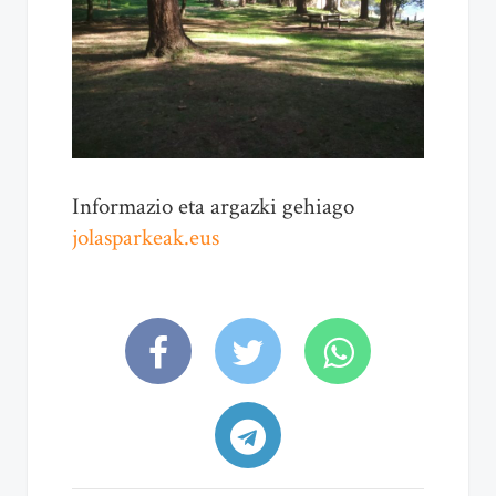
Informazio eta argazki gehiago
jolasparkeak.eus