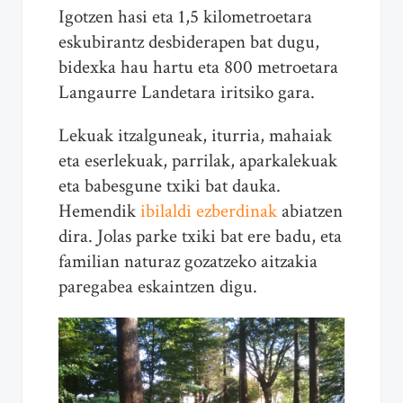
Igotzen hasi eta 1,5 kilometroetara
eskubirantz desbiderapen bat dugu,
bidexka hau hartu eta 800 metroetara
Langaurre Landetara iritsiko gara.
Lekuak itzalguneak, iturria, mahaiak
eta eserlekuak, parrilak, aparkalekuak
eta babesgune txiki bat dauka.
Hemendik
ibilaldi ezberdinak
abiatzen
dira. Jolas parke txiki bat ere badu, eta
familian naturaz gozatzeko aitzakia
paregabea eskaintzen digu.