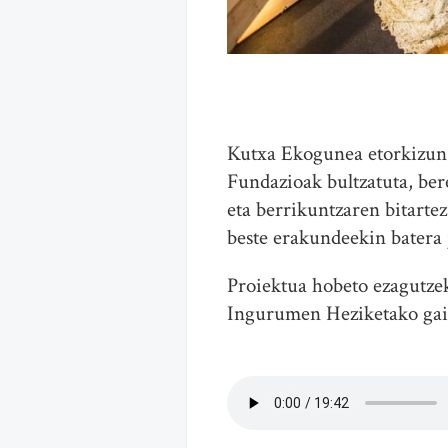
Kutxa Ekogunea etorkizun j
Fundazioak bultzatuta, be
eta berrikuntzaren bitartez
beste erakundeekin batera 
Proiektua hobeto ezagutz
Ingurumen Heziketako gai