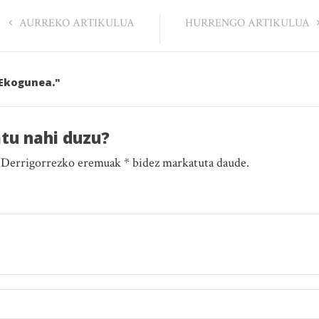
AURREKO ARTIKULUA
HURRENGO ARTIKULUA
 Ekogunea."
atu nahi duzu?
. Derrigorrezko eremuak * bidez markatuta daude.