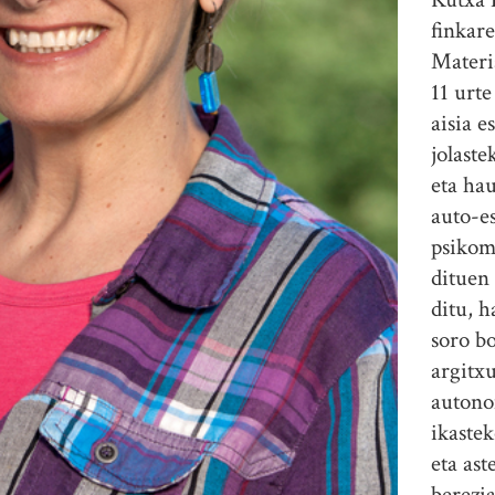
finkar
Materi
11 urt
aisia e
jolaste
eta ha
auto-es
psikom
dituen
ditu, h
soro bo
argitxu
autono
ikastek
eta as
berezia