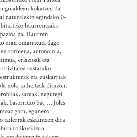
en goialdean kokatzen da.
al naturalekin egindako 0-
e bitarteko haurrentzako
spazioa da. Haurren
ko eran oinarrituta dago
uen sormena, autonomia,
timua, erlazioak eta
otrizitatea sustatuko
 estrukturak eta euskarriak
ala nola, zuhaitzak dituzten
robilak, sareak, negutegi
ak, baserritxo bat, … Jolas
moaz gain, egunero
o tailerrak eskaintzen dira
tebururo ikuskizun
k, urtebetetze festak ere