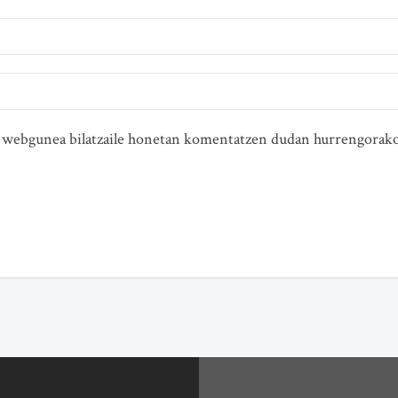
ta webgunea bilatzaile honetan komentatzen dudan hurrengorako