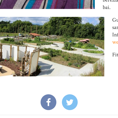
bai.
Gu
sa
In
we
Fi