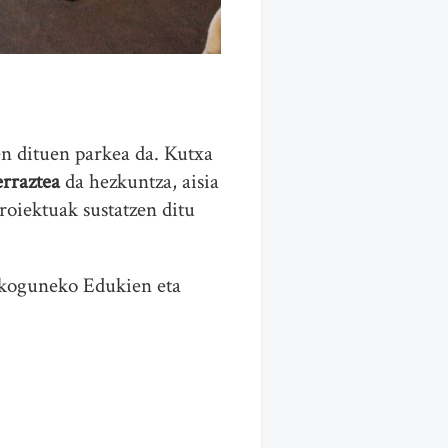
en dituen parkea da. Kutxa
erraztea
da hezkuntza, aisia
proiektuak sustatzen ditu
Ekoguneko Edukien eta