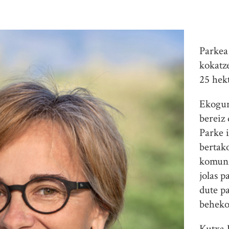
Parkea
kokatz
25 hekt
Ekogun
bereiz 
Parke 
bertako
komuni
jolas p
dute p
beheko
Kutxa 