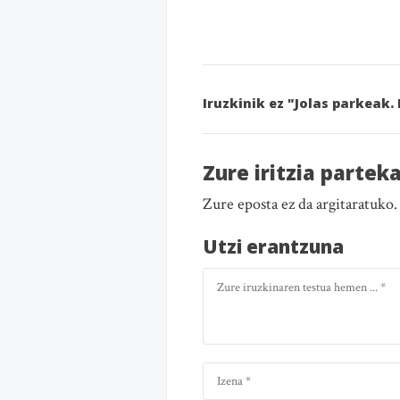
Iruzkinik ez "Jolas parkeak.
Zure iritzia partek
Zure eposta ez da argitaratuko
Utzi erantzuna