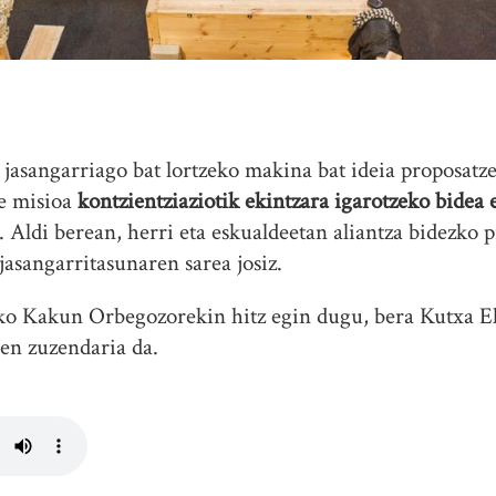
asangarriago bat lortzeko makina bat ideia proposatz
re misioa
kontzientziaziotik ekintzara igarotzeko bidea 
. Aldi berean, herri eta eskualdeetan aliantza bidezko 
jasangarritasunaren sarea josiz.
eko Kakun Orbegozorekin hitz egin dugu, bera Kutxa 
en zuzendaria da.