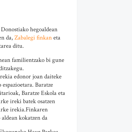
 Donostiako hegoaldean
en da,
Zabalegi finkan
eta
area ditu.
ean familientzako bi gune
ditzakegu.
irekia edonor joan daiteke
 espazioetara. Baratze
tarioak, Baratze Eskola eta
arke ireki batek osatzen
arke irekia.Finkaren
 aldean kokatzen da
Ekoguneko Haur Parkea