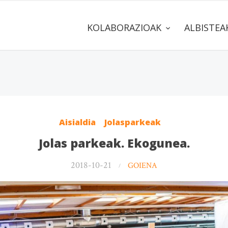
KOLABORAZIOAK
ALBISTE
Aisialdia
Jolasparkeak
Jolas parkeak. Ekogunea.
2018-10-21
GOIENA