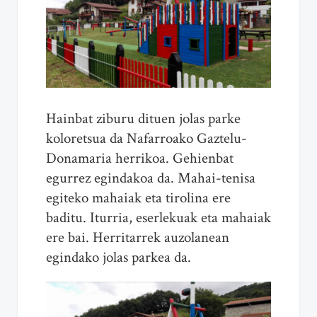
Hainbat ziburu dituen jolas parke
koloretsua da Nafarroako Gaztelu-
Donamaria herrikoa. Gehienbat
egurrez egindakoa da. Mahai-tenisa
egiteko mahaiak eta tirolina ere
baditu. Iturria, eserlekuak eta mahaiak
ere bai. Herritarrek auzolanean
egindako jolas parkea da.