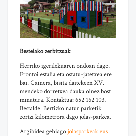
Bestelako zerbitzuak
Herriko igerilekuaren ondoan dago.
Frontoi estalia eta ostatu-jatetxea ere
bai. Gainera, bisita daitekeen XV.
mendeko dorretxea dauka oinez bost
minutura. Kontaktua: 652 162 103.
Bestalde, Bertizko natur parketik
zortzi kilometrora dago jolas-parkea.
Argibidea gehiago
jolasparkeak.eus