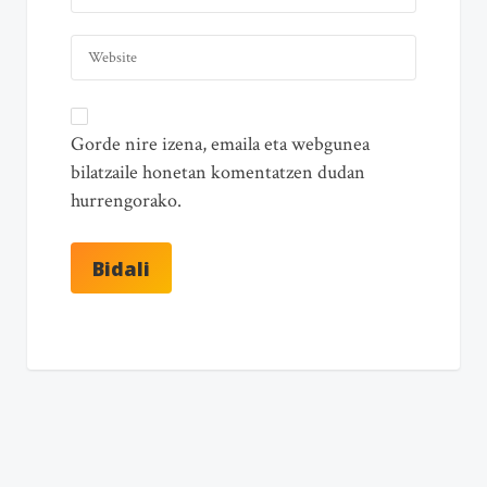
Gorde nire izena, emaila eta webgunea
bilatzaile honetan komentatzen dudan
hurrengorako.