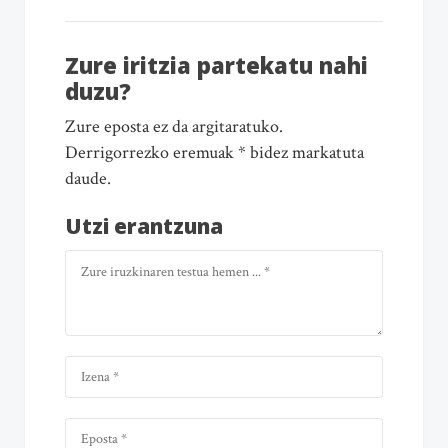
Zure iritzia partekatu nahi
duzu?
Zure eposta ez da argitaratuko.
Derrigorrezko eremuak * bidez markatuta
daude.
Utzi erantzuna