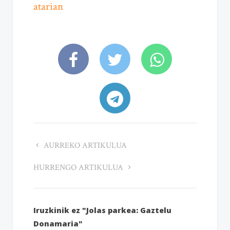
atarian
AURREKO ARTIKULUA
HURRENGO ARTIKULUA
Iruzkinik ez "Jolas parkea: Gaztelu
Donamaria"