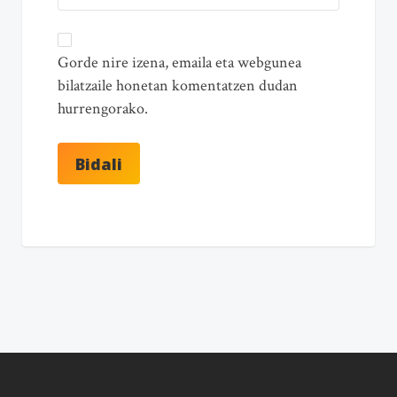
Gorde nire izena, emaila eta webgunea
bilatzaile honetan komentatzen dudan
hurrengorako.