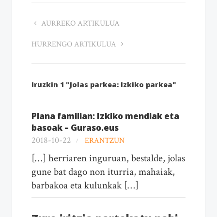
AURREKO ARTIKULUA
HURRENGO ARTIKULUA
Iruzkin 1 "Jolas parkea: Izkiko parkea"
Plana familian: Izkiko mendiak eta
basoak – Guraso.eus
2018-10-22
ERANTZUN
[…] herriaren inguruan, bestalde, jolas
gune bat dago non iturria, mahaiak,
barbakoa eta kulunkak […]