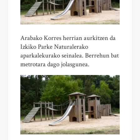
Arabako Korres herrian aurkitzen da
Izkiko Parke Naturalerako
aparkalekurako seinalea. Berrehun bat
metrotara dago jolasgunea.