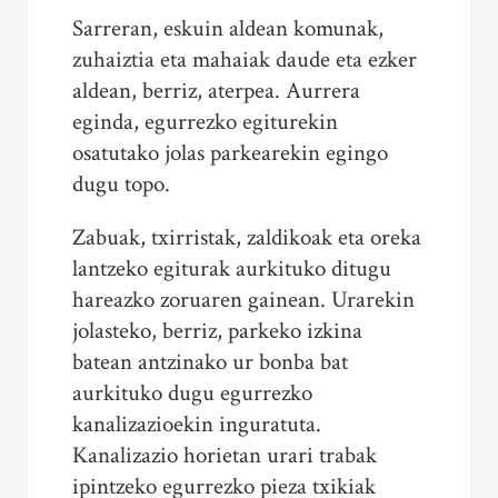
Sarreran, eskuin aldean komunak,
zuhaiztia eta mahaiak daude eta ezker
aldean, berriz, aterpea. Aurrera
eginda, egurrezko egiturekin
osatutako jolas parkearekin egingo
dugu topo.
Zabuak, txirristak, zaldikoak eta oreka
lantzeko egiturak aurkituko ditugu
hareazko zoruaren gainean. Urarekin
jolasteko, berriz, parkeko izkina
batean antzinako ur bonba bat
aurkituko dugu egurrezko
kanalizazioekin inguratuta.
Kanalizazio horietan urari trabak
ipintzeko egurrezko pieza txikiak