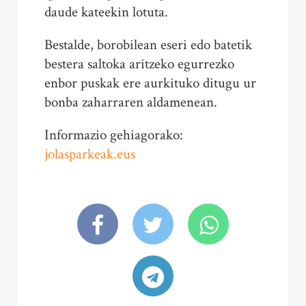
daude kateekin lotuta.
Bestalde, borobilean eseri edo batetik
bestera saltoka aritzeko egurrezko
enbor puskak ere aurkituko ditugu ur
bonba zaharraren aldamenean.
Informazio gehiagorako:
jolasparkeak.eus