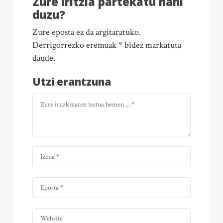
Zure iritzia partekatu nahi
duzu?
Zure eposta ez da argitaratuko.
Derrigorrezko eremuak * bidez markatuta
daude.
Utzi erantzuna