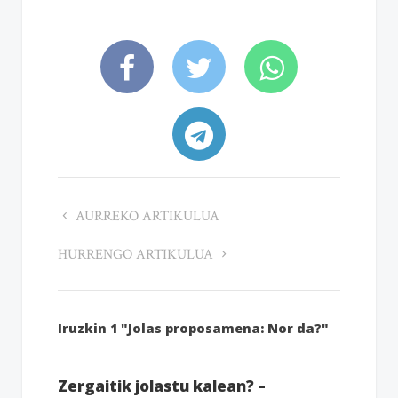
AURREKO ARTIKULUA
HURRENGO ARTIKULUA
Iruzkin 1 "Jolas proposamena: Nor da?"
Zergaitik jolastu kalean? –