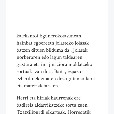
kalekantoi Egunerokotasunean
hainbat egoeretan jolasteko jolasak
batzen dituen bilduma da . Jolasak
norberaren edo lagun taldearen
gustura eta imajinaziora moldatzeko
sortuak izan dira. Baita, espazio
ezberdinek ematen dizkiguten aukera
eta materialetara ere.
Herri eta hiriak haurrenak ere
badirela aldarrikatzeko sortu zuen
Txatxilipurdi elkarteak. Horregatik