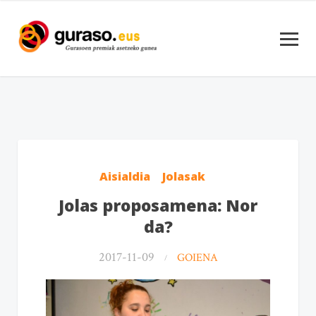
Aisialdia
Jolasak
Jolas proposamena: Nor
da?
2017-11-09
GOIENA