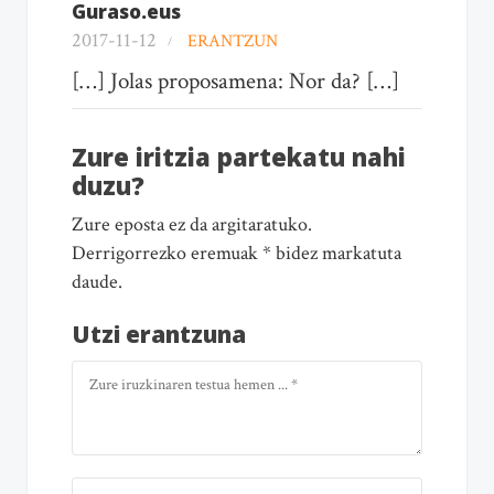
Guraso.eus
2017-11-12
ERANTZUN
[…] Jolas proposamena: Nor da? […]
Zure iritzia partekatu nahi
duzu?
Zure eposta ez da argitaratuko.
Derrigorrezko eremuak * bidez markatuta
daude.
Utzi erantzuna