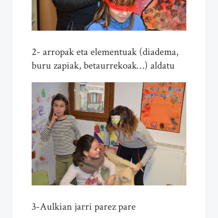
2- arropak eta elementuak (diadema,
buru zapiak, betaurrekoak…) aldatu
3-Aulkian jarri parez pare