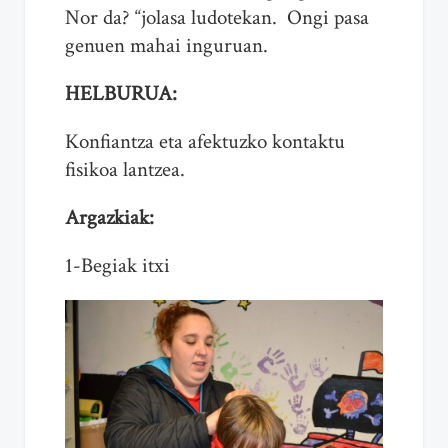
Nor da? “jolasa ludotekan. Ongi pasa
genuen mahai inguruan.
HELBURUA:
Konfiantza eta afektuzko kontaktu
fisikoa lantzea.
Argazkiak:
1-Begiak itxi