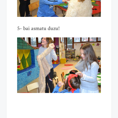
5- bai asmatu duzu!