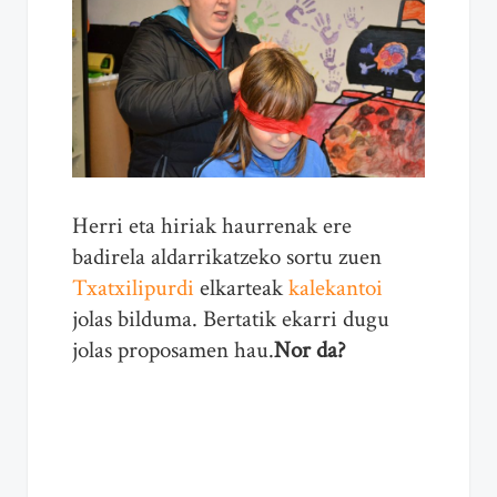
Herri eta hiriak haurrenak ere
badirela aldarrikatzeko sortu zuen
Txatxilipurdi
elkarteak
kalekantoi
jolas bilduma. Bertatik ekarri dugu
jolas proposamen hau.
Nor da?