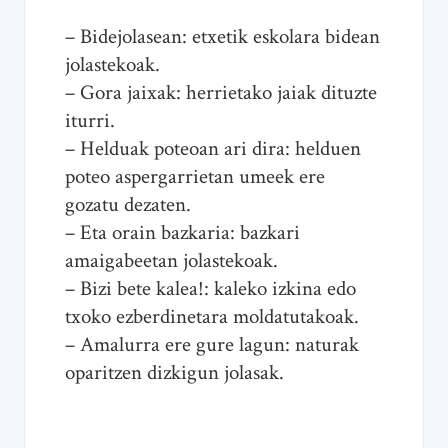
– Bidejolasean: etxetik eskolara bidean
jolastekoak.
– Gora jaixak: herrietako jaiak dituzte
iturri.
– Helduak poteoan ari dira: helduen
poteo aspergarrietan umeek ere
gozatu dezaten.
– Eta orain bazkaria: bazkari
amaigabeetan jolastekoak.
– Bizi bete kalea!: kaleko izkina edo
txoko ezberdinetara moldatutakoak.
– Amalurra ere gure lagun: naturak
oparitzen dizkigun jolasak.