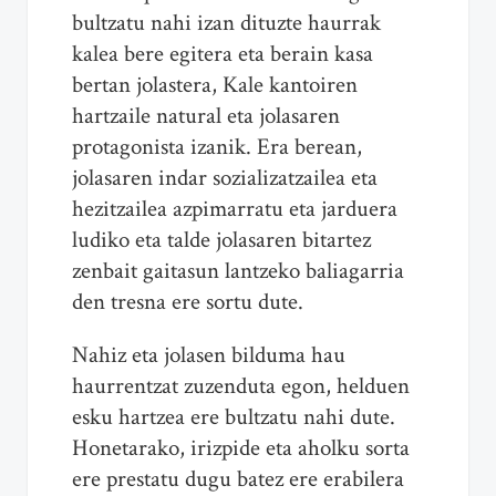
bultzatu nahi izan dituzte haurrak
kalea bere egitera eta berain kasa
bertan jolastera, Kale kantoiren
hartzaile natural eta jolasaren
protagonista izanik. Era berean,
jolasaren indar sozializatzailea eta
hezitzailea azpimarratu eta jarduera
ludiko eta talde jolasaren bitartez
zenbait gaitasun lantzeko baliagarria
den tresna ere sortu dute.
Nahiz eta jolasen bilduma hau
haurrentzat zuzenduta egon, helduen
esku hartzea ere bultzatu nahi dute.
Honetarako, irizpide eta aholku sorta
ere prestatu dugu batez ere erabilera