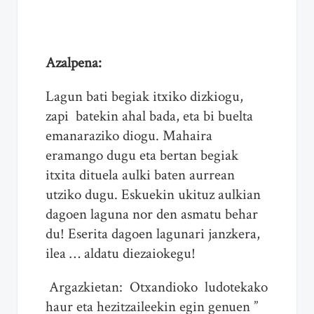
Azalpena:
Lagun bati begiak itxiko dizkiogu,
zapi batekin ahal bada, eta bi buelta
emanaraziko diogu. Mahaira
eramango dugu eta bertan begiak
itxita dituela aulki baten aurrean
utziko dugu. Eskuekin ukituz aulkian
dagoen laguna nor den asmatu behar
du! Eserita dagoen lagunari janzkera,
ilea … aldatu diezaiokegu!
Argazkietan: Otxandioko ludotekako
haur eta hezitzaileekin egin genuen ”