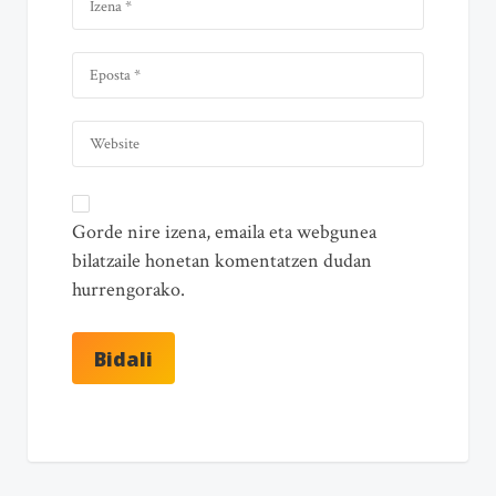
Gorde nire izena, emaila eta webgunea
bilatzaile honetan komentatzen dudan
hurrengorako.