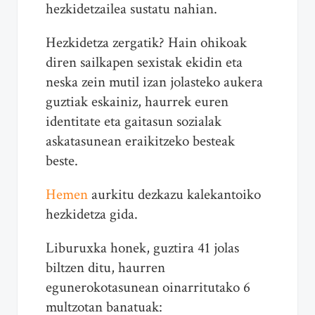
hezkidetzailea sustatu nahian.
Hezkidetza zergatik? Hain ohikoak
diren sailkapen sexistak ekidin eta
neska zein mutil izan jolasteko aukera
guztiak eskainiz, haurrek euren
identitate eta gaitasun sozialak
askatasunean eraikitzeko besteak
beste.
Hemen
aurkitu dezkazu kalekantoiko
hezkidetza gida.
Liburuxka honek, guztira 41 jolas
biltzen ditu, haurren
egunerokotasunean oinarritutako 6
multzotan banatuak: