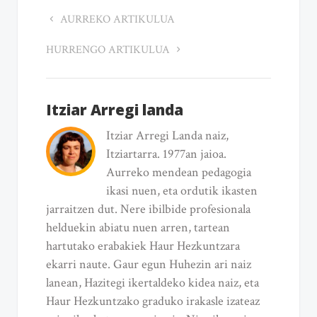
AURREKO ARTIKULUA
HURRENGO ARTIKULUA
Itziar Arregi landa
Itziar Arregi Landa naiz,
Itziartarra. 1977an jaioa.
Aurreko mendean pedagogia
ikasi nuen, eta ordutik ikasten
jarraitzen dut. Nere ibilbide profesionala
helduekin abiatu nuen arren, tartean
hartutako erabakiek Haur Hezkuntzara
ekarri naute. Gaur egun Huhezin ari naiz
lanean, Hazitegi ikertaldeko kidea naiz, eta
Haur Hezkuntzako graduko irakasle izateaz