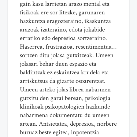
gain kasu larrietan arazo mental eta
fisikoak ere sor litezke, garunaren
hazkuntza eragozteraino, ikaskuntza
arazoak izateraino, edota jokabide
erratiko edo depresioa sortzeraino.
Haserrea, frustrazioa, resentimentua…
sortzen ditu jolasa gutxitzeak. Umeen
jolasari behar duen espazio eta
baldintzak ez eskaintzea krudela eta
arriskutsua da gizarte osoarentzat.
Umeen arteko jolas librea nabarmen
gutxitu den garai berean, psikologia
klinikoak psikopatologien hazkunde
nabarmena dokumentatu du umeen
artean. Antsietatea, depresioa, norbere
buruaz beste egitea, inpotentzia