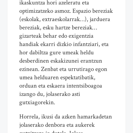
ikaskuntza hori azeleratu eta
optimizatzeko asmoz. Espazio bereziak
(eskolak, extraeskolarrak…), jarduera
bereziak, esku hartze bereziak…
gizarteak behar edo exigentzia
handiak ekarri dizkio infantziari, eta
hor dabiltza gure umeak heldu
desberdinen eskakizunei erantzun
ezinean. Zenbat eta urrutirago egon
umea helduaren espektatibatik,
orduan eta eskaera intentsiboagoa
izango du, jolaserako asti
gutxiagorekin.
Horrela, ikusi da azken hamarkadetan
jolaserako denbora eta aukerek