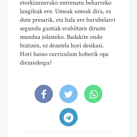
etorkizunerako entrenatu beharreko
langileak ere. Umeak umeak dira, ez
dute presarik, eta hala ere burubelarri
segundu guztiak erabiltzen dituzte
mundua jolasteko. Badakite ondo
bizitzen, ez dezatela hori desikasi.
Hori baino curriculum hoberik opa
diezaiekegu?