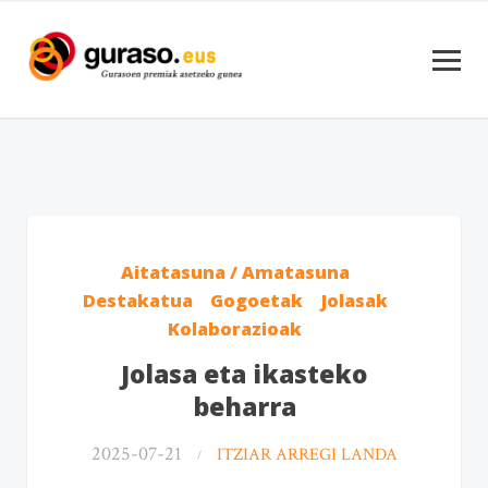
Aitatasuna / Amatasuna
Destakatua
Gogoetak
Jolasak
Kolaborazioak
Jolasa eta ikasteko
beharra
2025-07-21
ITZIAR ARREGI LANDA