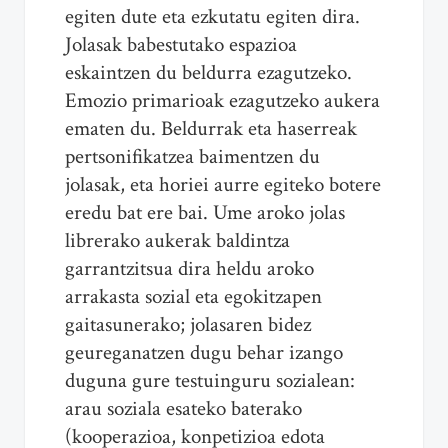
egiten dute eta ezkutatu egiten dira.
Jolasak babestutako espazioa
eskaintzen du beldurra ezagutzeko.
Emozio primarioak ezagutzeko aukera
ematen du. Beldurrak eta haserreak
pertsonifikatzea baimentzen du
jolasak, eta horiei aurre egiteko botere
eredu bat ere bai. Ume aroko jolas
librerako aukerak baldintza
garrantzitsua dira heldu aroko
arrakasta sozial eta egokitzapen
gaitasunerako; jolasaren bidez
geureganatzen dugu behar izango
duguna gure testuinguru sozialean:
arau soziala esateko baterako
(kooperazioa, konpetizioa edota