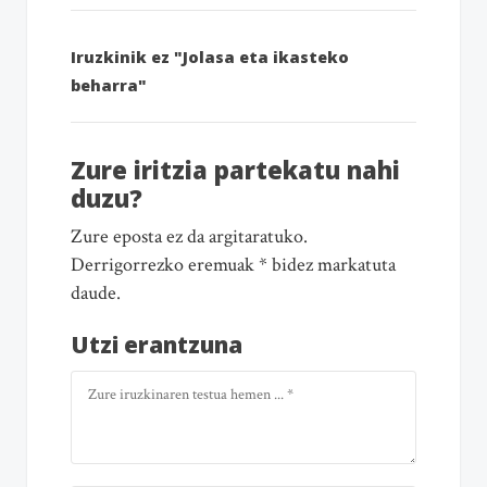
Iruzkinik ez "Jolasa eta ikasteko
beharra"
Zure iritzia partekatu nahi
duzu?
Zure eposta ez da argitaratuko.
Derrigorrezko eremuak * bidez markatuta
daude.
Utzi erantzuna