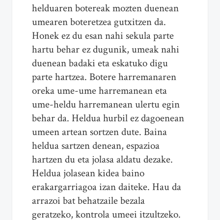
helduaren botereak mozten duenean
umearen boteretzea gutxitzen da.
Honek ez du esan nahi sekula parte
hartu behar ez dugunik, umeak nahi
duenean badaki eta eskatuko digu
parte hartzea. Botere harremanaren
oreka ume-ume harremanean eta
ume-heldu harremanean ulertu egin
behar da. Heldua hurbil ez dagoenean
umeen artean sortzen dute. Baina
heldua sartzen denean, espazioa
hartzen du eta jolasa aldatu dezake.
Heldua jolasean kidea baino
erakargarriagoa izan daiteke. Hau da
arrazoi bat behatzaile bezala
geratzeko, kontrola umeei itzultzeko.