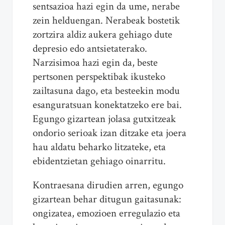
sentsazioa hazi egin da ume, nerabe
zein helduengan. Nerabeak bostetik
zortzira aldiz aukera gehiago dute
depresio edo antsietaterako.
Narzisimoa hazi egin da, beste
pertsonen perspektibak ikusteko
zailtasuna dago, eta besteekin modu
esanguratsuan konektatzeko ere bai.
Egungo gizartean jolasa gutxitzeak
ondorio serioak izan ditzake eta joera
hau aldatu beharko litzateke, eta
ebidentzietan gehiago oinarritu.
Kontraesana dirudien arren, egungo
gizartean behar ditugun gaitasunak:
ongizatea, emozioen erregulazio eta