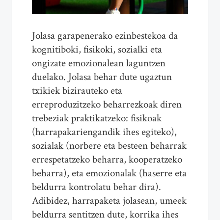
Jolasa garapenerako ezinbestekoa da
kognitiboki, fisikoki, sozialki eta
ongizate emozionalean laguntzen
duelako. Jolasa behar dute ugaztun
txikiek bizirauteko eta
erreproduzitzeko beharrezkoak diren
trebeziak praktikatzeko: fisikoak
(harrapakariengandik ihes egiteko),
sozialak (norbere eta besteen beharrak
errespetatzeko beharra, kooperatzeko
beharra), eta emozionalak (haserre eta
beldurra kontrolatu behar dira).
Adibidez, harrapaketa jolasean, umeek
beldurra sentitzen dute, korrika ihes