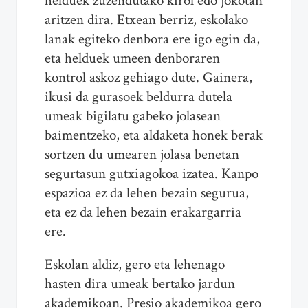
helduek zuzendutako kirol edo jokotan
aritzen dira. Etxean berriz, eskolako
lanak egiteko denbora ere igo egin da,
eta helduek umeen denboraren
kontrol askoz gehiago dute. Gainera,
ikusi da gurasoek beldurra dutela
umeak bigilatu gabeko jolasean
baimentzeko, eta aldaketa honek berak
sortzen du umearen jolasa benetan
segurtasun gutxiagokoa izatea. Kanpo
espazioa ez da lehen bezain segurua,
eta ez da lehen bezain erakargarria
ere.
Eskolan aldiz, gero eta lehenago
hasten dira umeak bertako jardun
akademikoan. Presio akademikoa gero