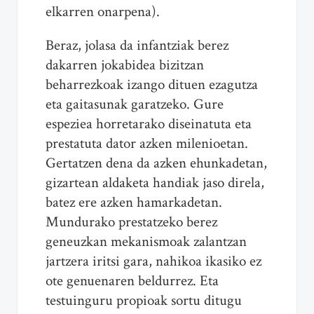
elkarren onarpena).
Beraz, jolasa da infantziak berez
dakarren jokabidea bizitzan
beharrezkoak izango dituen ezagutza
eta gaitasunak garatzeko. Gure
espeziea horretarako diseinatuta eta
prestatuta dator azken milenioetan.
Gertatzen dena da azken ehunkadetan,
gizartean aldaketa handiak jaso direla,
batez ere azken hamarkadetan.
Mundurako prestatzeko berez
geneuzkan mekanismoak zalantzan
jartzera iritsi gara, nahikoa ikasiko ez
ote genuenaren beldurrez. Eta
testuinguru propioak sortu ditugu