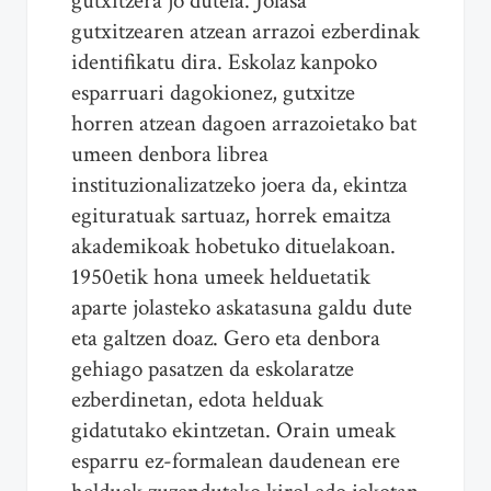
gutxitzera jo dutela. Jolasa
gutxitzearen atzean arrazoi ezberdinak
identifikatu dira. Eskolaz kanpoko
esparruari dagokionez, gutxitze
horren atzean dagoen arrazoietako bat
umeen denbora librea
instituzionalizatzeko joera da, ekintza
egituratuak sartuaz, horrek emaitza
akademikoak hobetuko dituelakoan.
1950etik hona umeek helduetatik
aparte jolasteko askatasuna galdu dute
eta galtzen doaz. Gero eta denbora
gehiago pasatzen da eskolaratze
ezberdinetan, edota helduak
gidatutako ekintzetan. Orain umeak
esparru ez-formalean daudenean ere