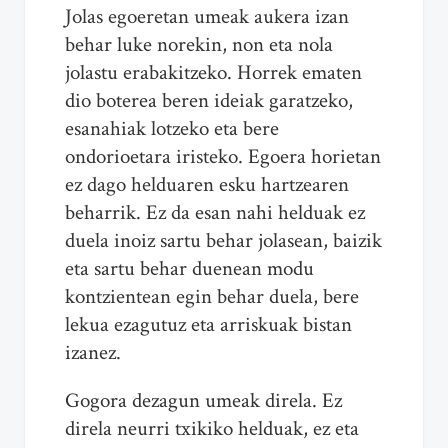
Jolas egoeretan umeak aukera izan
behar luke norekin, non eta nola
jolastu erabakitzeko. Horrek ematen
dio boterea beren ideiak garatzeko,
esanahiak lotzeko eta bere
ondorioetara iristeko. Egoera horietan
ez dago helduaren esku hartzearen
beharrik. Ez da esan nahi helduak ez
duela inoiz sartu behar jolasean, baizik
eta sartu behar duenean modu
kontzientean egin behar duela, bere
lekua ezagutuz eta arriskuak bistan
izanez.
Gogora dezagun umeak direla. Ez
direla neurri txikiko helduak, ez eta