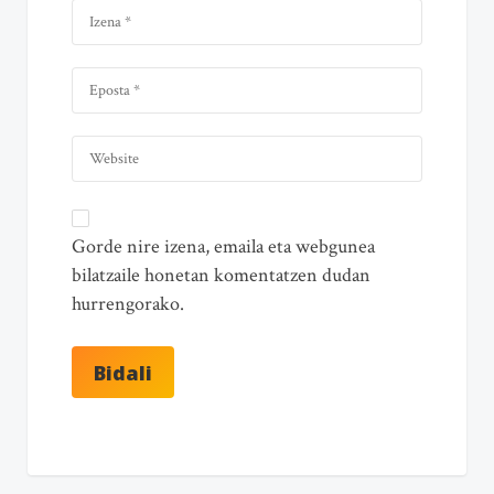
Gorde nire izena, emaila eta webgunea
bilatzaile honetan komentatzen dudan
hurrengorako.