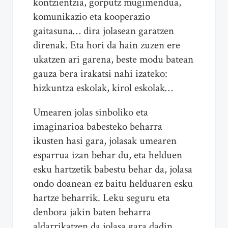
kontzientzia, gorputz mugimendua,
komunikazio eta kooperazio
gaitasuna… dira jolasean garatzen
direnak. Eta hori da hain zuzen ere
ukatzen ari garena, beste modu batean
gauza bera irakatsi nahi izateko:
hizkuntza eskolak, kirol eskolak…
Umearen jolas sinboliko eta
imaginarioa babesteko beharra
ikusten hasi gara, jolasak umearen
esparrua izan behar du, eta helduen
esku hartzetik babestu behar da, jolasa
ondo doanean ez baitu helduaren esku
hartze beharrik. Leku seguru eta
denbora jakin baten beharra
aldarrikatzen da jolasa gara dadin,