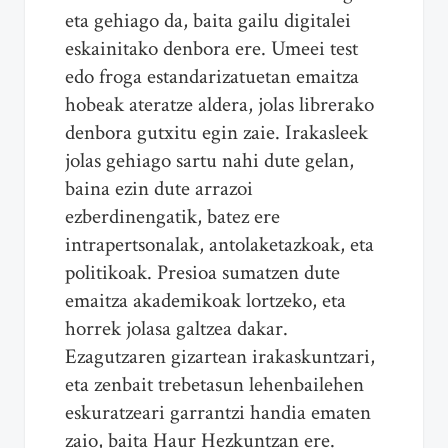
eta gehiago da, baita gailu digitalei
eskainitako denbora ere. Umeei test
edo froga estandarizatuetan emaitza
hobeak ateratze aldera, jolas librerako
denbora gutxitu egin zaie. Irakasleek
jolas gehiago sartu nahi dute gelan,
baina ezin dute arrazoi
ezberdinengatik, batez ere
intrapertsonalak, antolaketazkoak, eta
politikoak. Presioa sumatzen dute
emaitza akademikoak lortzeko, eta
horrek jolasa galtzea dakar.
Ezagutzaren gizartean irakaskuntzari,
eta zenbait trebetasun lehenbailehen
eskuratzeari garrantzi handia ematen
zaio, baita Haur Hezkuntzan ere.