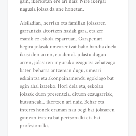
gain, ikerketan ere ari naiz. Nire ikergai
nagusia jolasa da une honetan.
Aisiladian, herrian eta familian jolasaren
garrantzia aitortzen hasiak gara, eta zer
esanik ez eskola esparruan. Garapenari
begira jolasak umearentzat balio handia duela
ikusi den arren, eta denok jolastu dugun
arren, jolasaren inguruko ezagutza zehatzago
baten beharra antzeman dugu, umeari
eskaintza eta akonpainamendu egokiago bat
egin ahal izateko. Hori dela eta, eskolan
jolasak duen presentzia, dituen ezaugarriak,
hutsuneak... ikertzen ari naiz. Behar eta
interes honek eraman nau begi bat jolasaren
gainean izatera bai pertsonalki eta bai
profesionalki.