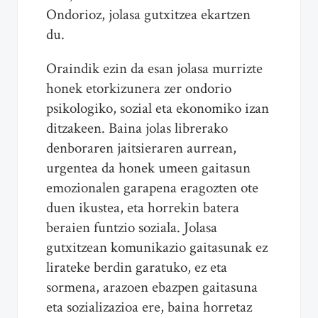
Ondorioz, jolasa gutxitzea ekartzen
du.
Oraindik ezin da esan jolasa murrizte
honek etorkizunera zer ondorio
psikologiko, sozial eta ekonomiko izan
ditzakeen. Baina jolas librerako
denboraren jaitsieraren aurrean,
urgentea da honek umeen gaitasun
emozionalen garapena eragozten ote
duen ikustea, eta horrekin batera
beraien funtzio soziala. Jolasa
gutxitzean komunikazio gaitasunak ez
lirateke berdin garatuko, ez eta
sormena, arazoen ebazpen gaitasuna
eta sozializazioa ere, baina horretaz