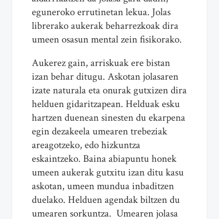
eguneroko errutinetan lekua. Jolas
librerako aukerak beharrezkoak dira
umeen osasun mental zein fisikorako.
Aukerez gain, arriskuak ere bistan
izan behar ditugu. Askotan jolasaren
izate naturala eta onurak gutxizen dira
helduen gidaritzapean. Helduak esku
hartzen duenean sinesten du ekarpena
egin dezakeela umearen trebeziak
areagotzeko, edo hizkuntza
eskaintzeko. Baina abiapuntu honek
umeen aukerak gutxitu izan ditu kasu
askotan, umeen mundua inbaditzen
duelako. Helduen agendak biltzen du
umearen sorkuntza. Umearen jolasa