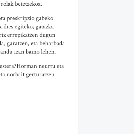
 rolak betetzekoa.
eta preskripzio gabeko
 ihes egiteko, gatazka
riz errepikatzen dugun
da, garatzen, eta beharbada
andu izan baino lehen.
inestera?Horman neurtu eta
ta norbait gerturatzen