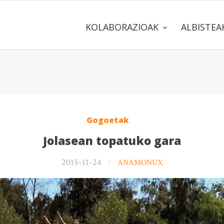
KOLABORAZIOAK
ALBISTE
Gogoetak
Jolasean topatuko gara
2015-11-24
ANAMONUX