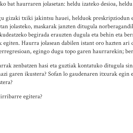
o bat haurraren jolasetan: heldu izateko desioa, heldu
gu gizaki txiki jakintsu hauei, helduok preskripziodun 
tan jolasteko, maskarak janzten ditugula norberagandik
kudeatzeko begirada erauzten dugula eta behin eta ber
k egiten. Haurra jolasean dabilen istant oro hazten ari 
erregresioan, egingo dugu topo garen haurrarekin; ber
izarrak zenbatzen hasi eta guztiak kontatuko ditugula s
azi garen ikustera? Sofan lo gaudenaren itxurak egin e
stera?
irribarre egitera?