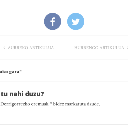
AURREKO ARTIKULUA
HURRENGO ARTIKULUA
tuko gara"
atu nahi duzu?
. Derrigorrezko eremuak * bidez markatuta daude.