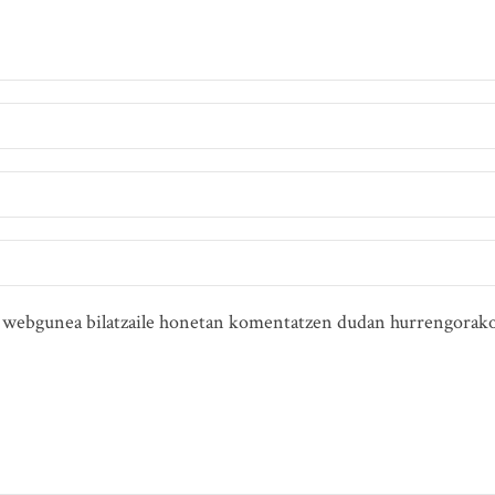
ta webgunea bilatzaile honetan komentatzen dudan hurrengorako