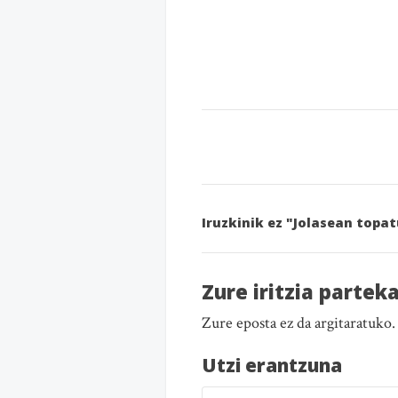
Iruzkinik ez "Jolasean topa
Zure iritzia partek
Zure eposta ez da argitaratuko
Utzi erantzuna