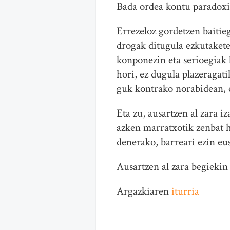
Bada ordea kontu paradoxik
Errezeloz gordetzen baitie
drogak ditugula ezkutakete
konponezin eta serioegiak 
hori, ez dugula plazeragati
guk kontrako norabidean, 
Eta zu, ausartzen al zara 
azken marratxotik zenbat h
denerako, barreari ezin eu
Ausartzen al zara begiekin 
Argazkiaren
iturria