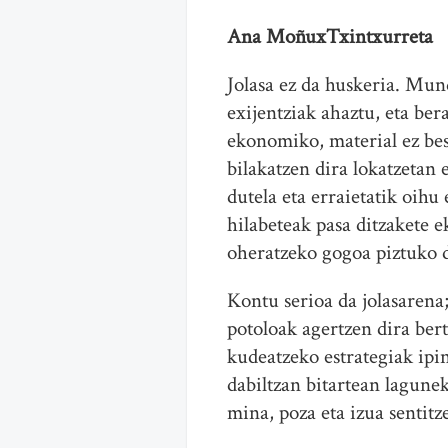
Ana MoñuxTxintxurreta
Jolasa ez da huskeria. Mun
exijentziak ahaztu, eta ber
ekonomiko, material ez best
bilakatzen dira lokatzetan
dutela eta erraietatik oih
hilabeteak pasa ditzakete ek
oheratzeko gogoa piztuko 
Kontu serioa da jolasarena;
potoloak agertzen dira bert
kudeatzeko estrategiak ipi
dabiltzan bitartean lagune
mina, poza eta izua sentitz