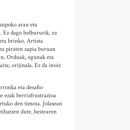
kanpoko arau eta
a. Ez dago helbururik, ez
eta brinko. Artista
atu piraten zapia buruan
tan. Orduak, egunak eta
ita; orijinala. Ez da inoiz
Erronka eta desafio
e ezak berrizfrustrazioa
rtuko den timoia. Jolasean
tibatzen dute, bestearen