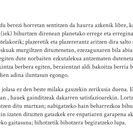
du berezi horretan sentitzen da haurra azkenik libre, 
a(iek) bihurtzen direnean planetako errege eta erregin
elakorik; plazeretik eta plazererantz aritzen dira salto 
 eskuak murgiltzen dituztenetan, ezezagunaren bila abi
u egiten dute norbaiten ezkutalekua antzematen dutene
intza berbera egiten, beraientzat aldi bakoitza berria ba
dien adina iluntasun egongo.
 jolasa ez den beste milaka gauzekin zerikusia duena. 
an , hauek gainditzeak dakarren satisfazioarekin. Lortz
ntzen ditu martxan; nabigatzeko hain beharrezkoa bihu
kin izaten dituzten gatazkek ere enpatiaren garapena ak
eko gaitasuna; bihotzetik bihotzera begiratzeko lupa.