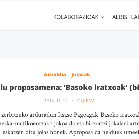
KOLABORAZIOAK
ALBISTE
Aisialdia
Jolasak
ilu proposamena: ‘Basoko iratxoak’ (b
2016-11-11
GOIENA
e zerbitzuko arduradun Itsaso Pagoagak ‘Basoko iratxoa
eska-mutikoentzako jokoa da eta bi-zortzi jokalari arte
a eskatzen ditu jolas honek. Aproposa da helduek umeek