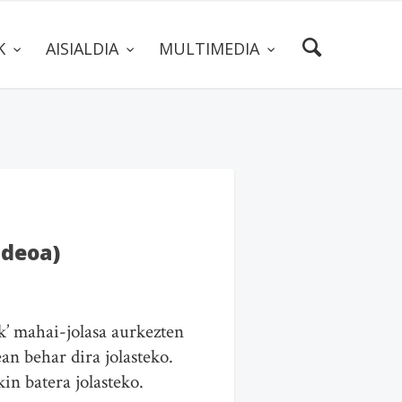
AK
AISIALDIA
MULTIMEDIA
ideoa)
k’ mahai-jolasa aurkezten
an behar dira jolasteko.
in batera jolasteko.