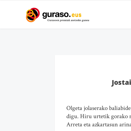
Josta
Olgeta jolaserako baliabid
digu. Hiru urtetik gorako n
Arreta eta azkartasun arin