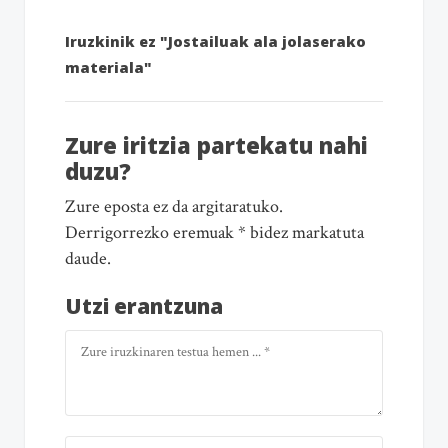
Iruzkinik ez "Jostailuak ala jolaserako
materiala"
Zure iritzia partekatu nahi
duzu?
Zure eposta ez da argitaratuko.
Derrigorrezko eremuak * bidez markatuta
daude.
Utzi erantzuna