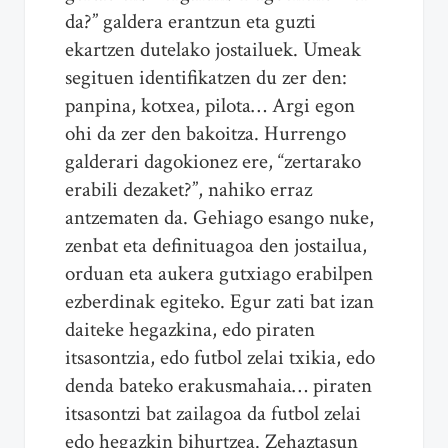
da?” galdera erantzun eta guzti
ekartzen dutelako jostailuek. Umeak
segituen identifikatzen du zer den:
panpina, kotxea, pilota… Argi egon
ohi da zer den bakoitza. Hurrengo
galderari dagokionez ere, “zertarako
erabili dezaket?”, nahiko erraz
antzematen da. Gehiago esango nuke,
zenbat eta definituagoa den jostailua,
orduan eta aukera gutxiago erabilpen
ezberdinak egiteko. Egur zati bat izan
daiteke hegazkina, edo piraten
itsasontzia, edo futbol zelai txikia, edo
denda bateko erakusmahaia… piraten
itsasontzi bat zailagoa da futbol zelai
edo hegazkin bihurtzea. Zehaztasun