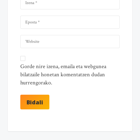
Gorde nire izena, emaila eta webgunea
bilatzaile honetan komentatzen dudan
hurrengorako.