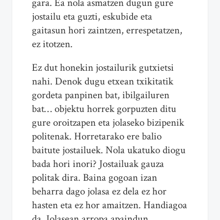
gara. Ea nola asmatzen dugun gure
jostailu eta guzti, eskubide eta
gaitasun hori zaintzen, errespetatzen,
ez itotzen.
Ez dut honekin jostailurik gutxietsi
nahi. Denok dugu etxean txikitatik
gordeta panpinen bat, ibilgailuren
bat… objektu horrek gorpuzten ditu
gure oroitzapen eta jolaseko bizipenik
politenak. Horretarako ere balio
baitute jostailuek. Nola ukatuko diogu
bada hori inori? Jostailuak gauza
politak dira. Baina gogoan izan
beharra dago jolasa ez dela ez hor
hasten eta ez hor amaitzen. Handiagoa
da. Jolasean arropa apaindun