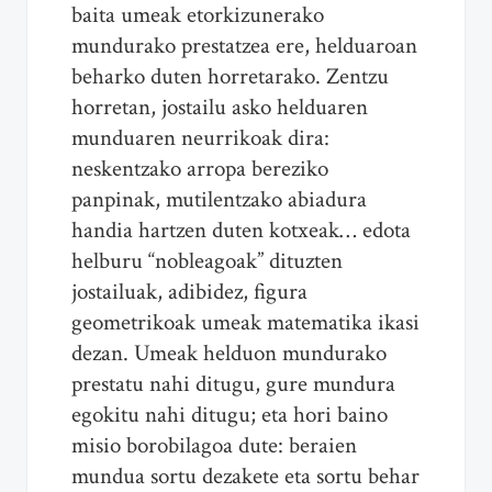
baita umeak etorkizunerako
mundurako prestatzea ere, helduaroan
beharko duten horretarako. Zentzu
horretan, jostailu asko helduaren
munduaren neurrikoak dira:
neskentzako arropa bereziko
panpinak, mutilentzako abiadura
handia hartzen duten kotxeak… edota
helburu “nobleagoak” dituzten
jostailuak, adibidez, figura
geometrikoak umeak matematika ikasi
dezan. Umeak helduon mundurako
prestatu nahi ditugu, gure mundura
egokitu nahi ditugu; eta hori baino
misio borobilagoa dute: beraien
mundua sortu dezakete eta sortu behar