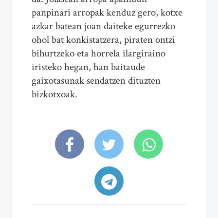
panpinari arropak kenduz gero, kotxe
azkar batean joan daiteke egurrezko
ohol bat konkistatzera, piraten ontzi
bihurtzeko eta horrela ilargiraino
iristeko hegan, han baitaude
gaixotasunak sendatzen dituzten
bizkotxoak.