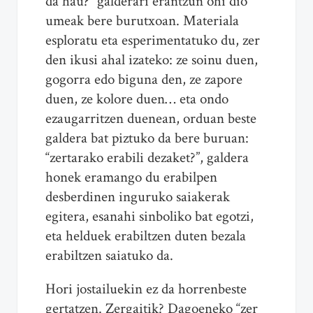
da hau?” galderari erantzun ohi dio
umeak bere burutxoan. Materiala
esploratu eta esperimentatuko du, zer
den ikusi ahal izateko: ze soinu duen,
gogorra edo biguna den, ze zapore
duen, ze kolore duen… eta ondo
ezaugarritzen duenean, orduan beste
galdera bat piztuko da bere buruan:
“zertarako erabili dezaket?”, galdera
honek eramango du erabilpen
desberdinen inguruko saiakerak
egitera, esanahi sinboliko bat egotzi,
eta helduek erabiltzen duten bezala
erabiltzen saiatuko da.
Hori jostailuekin ez da horrenbeste
gertatzen. Zergaitik? Dagoeneko “zer