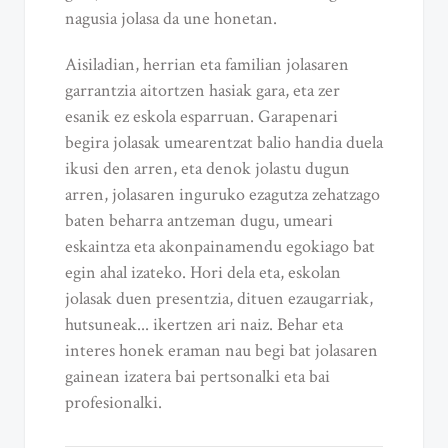
nagusia jolasa da une honetan.
Aisiladian, herrian eta familian jolasaren
garrantzia aitortzen hasiak gara, eta zer
esanik ez eskola esparruan. Garapenari
begira jolasak umearentzat balio handia duela
ikusi den arren, eta denok jolastu dugun
arren, jolasaren inguruko ezagutza zehatzago
baten beharra antzeman dugu, umeari
eskaintza eta akonpainamendu egokiago bat
egin ahal izateko. Hori dela eta, eskolan
jolasak duen presentzia, dituen ezaugarriak,
hutsuneak... ikertzen ari naiz. Behar eta
interes honek eraman nau begi bat jolasaren
gainean izatera bai pertsonalki eta bai
profesionalki.