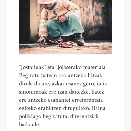
“Jostailuak” eta “jolaserako materiala”.
Begiratu batean oso antzeko hitzak
direla dirute, azkar esanez gero, ia ia
sinonimoak ere izan daitezke, batez
ere antzeko esanahiei erreferentzia
egiteko erabiltzen ditugulako. Baina
polikiago begiratuta, diferentziak
badaude.