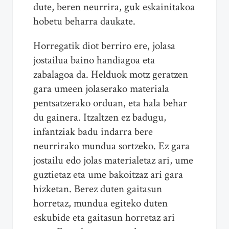
dute, beren neurrira, guk eskainitakoa
hobetu beharra daukate.
Horregatik diot berriro ere, jolasa
jostailua baino handiagoa eta
zabalagoa da. Helduok motz geratzen
gara umeen jolaserako materiala
pentsatzerako orduan, eta hala behar
du gainera. Itzaltzen ez badugu,
infantziak badu indarra bere
neurrirako mundua sortzeko. Ez gara
jostailu edo jolas materialetaz ari, ume
guztietaz eta ume bakoitzaz ari gara
hizketan. Berez duten gaitasun
horretaz, mundua egiteko duten
eskubide eta gaitasun horretaz ari