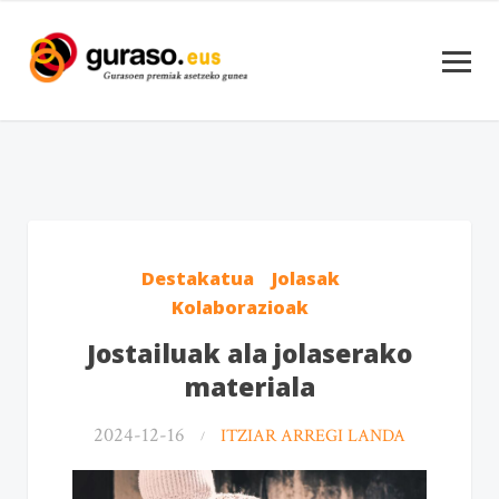
Destakatua
Jolasak
Kolaborazioak
Jostailuak ala jolaserako
materiala
2024-12-16
ITZIAR ARREGI LANDA