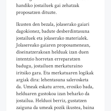
handiko jostailuek gai zehatzak
proposatzen dituzte.
Ikusten den bezala, jolaserako gaiari
dagokionez, badute desberdintasuna
jostailuek eta jolaserako materialek.
Jolasereako gaiaren proposamenean,
diseinatzerakoan helduak izan duen
intentzio horretan erreparatzen
badugu, jostailuen merkaturaino
iritsiko gara. Eta merkatuaren logikak
argiak dira: lehentasuna salerosketa
da. Umeak eskatu arren, erosiko bada,
helduaren gustokoa izan beharko da
jostailua. Helduoi berriz, gustatzen
zaiguna da umeak pozik ikustea, baina