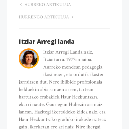
AURREKO ARTIKULUA
HURRENGO ARTIKULUA
Itziar Arregi landa
Itziar Arregi Landa naiz,
Itziartarra. 1977an jaioa.
Aurreko mendean pedagogia
ikasi nuen, eta ordutik ikasten
jarraitzen dut. Nere ibilbide profesionala
helduekin abiatu nuen arren, tartean
hartutako erabakiek Haur Hezkuntzara
ekarri naute. Gaur egun Huhezin ari naiz
lanean, Hazitegi ikertaldeko kidea naiz, eta
Haur Hezkuntzako graduko irakasle izateaz
gain, ikerketan ere ari naiz. Nire ikergai