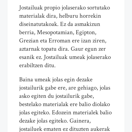
Jostailuak propio jolaserako sortutako
materialak dira, helburu horrekin
diseinatutakoak. Ez da asmakizun
berria, Mesopotamian, Egipton,
Grezian eta Erroman ere izan ziren,
aztarnak topatu dira. Gaur egun zer
esanik ez. Jostailuak umeak jolaserako
erabiltzen ditu.
Baina umeak jolas egin dezake
jostailurik gabe ere, are gehiago, jolas
asko egiten du jostailurik gabe,
bestelako materialak ere balio diolako
jolas egiteko. Edozein materialek balio
dezake jolas egiteko. Gainera,
jostailuek ematen ez dituzten aukerak