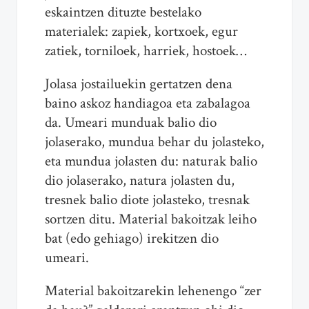
eskaintzen dituzte bestelako
materialek: zapiek, kortxoek, egur
zatiek, torniloek, harriek, hostoek…
Jolasa jostailuekin gertatzen dena
baino askoz handiagoa eta zabalagoa
da. Umeari munduak balio dio
jolaserako, mundua behar du jolasteko,
eta mundua jolasten du: naturak balio
dio jolaserako, natura jolasten du,
tresnek balio diote jolasteko, tresnak
sortzen ditu. Material bakoitzak leiho
bat (edo gehiago) irekitzen dio
umeari.
Material bakoitzarekin lehenengo “zer