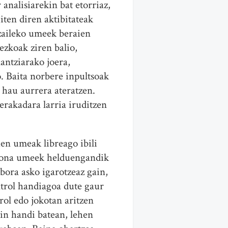
analisiarekin bat etorriaz,
ten diren aktibitateak
ltzaileko umeek beraien
ezkoak ziren balio,
antziarako joera,
. Baita norbere inpultsoak
 hau aurrera ateratzen.
erakadara larria iruditzen
en umeak libreago ibili
k hona umeek helduengandik
nbora asko igarotzeaz gain,
trol handiagoa dute gaur
ol edo jokotan aritzen
in handi batean, lehen