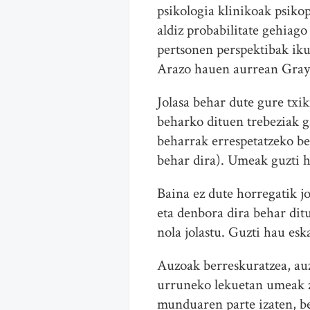
psikologia klinikoak psik
aldiz probabilitate gehiago
pertsonen perspektibak iku
Arazo hauen aurrean Gray-
Jolasa behar dute gure txik
beharko dituen trebeziak ga
beharrak errespetatzeko be
behar dira). Umeak guzti ha
Baina ez dute horregatik j
eta denbora dira behar dit
nola jolastu. Guzti hau es
Auzoak berreskuratzea, au
urruneko lekuetan umeak ze
munduaren parte izaten, b