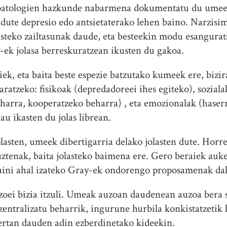
opatologien hazkunde nabarmena dokumentatu du umee
 dute depresio edo antsietaterako lehen baino. Narzisim
steko zailtasunak daude, eta besteekin modu esangurat
ek jolasa berreskuratzean ikusten du gakoa.
iek, eta baita beste espezie batzutako kumeek ere, bizi
ratzeko: fisikoak (depredadoreei ihes egiteko), soziala
harra, kooperatzeko beharra) , eta emozionalak (haserr
u ikasten du jolas librean.
olasten, umeek dibertigarria delako jolasten dute. Horr
uztenak, baita jolasteko baimena ere. Gero beraiek auk
kaini ahal izateko Gray-ek ondorengo proposamenak da
zoei bizia itzuli. Umeak auzoan daudenean auzoa bera
ntralizatu beharrik, ingurune hurbila konkistatzetik
ertan dauden adin ezberdinetako kideekin.