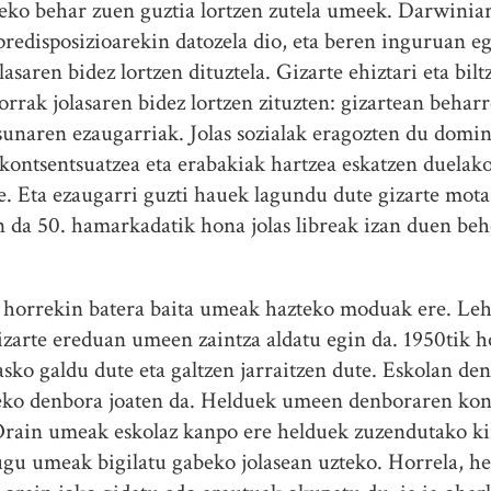
zeko behar zuen guztia lortzen zutela umeek. Darwiniar 
edisposizioarekin datozela dio, eta beren inguruan egi
asaren bidez lortzen dituztela. Gizarte ehiztari eta bi
orrak jolasaren bidez lortzen zituzten: gizartean beharr
asunaren ezaugarriak. Jolas sozialak eragozten du domin
 kontsentsuatzea eta erabakiak hartzea eskatzen duelako
e. Eta ezaugarri guzti hauek lagundu dute gizarte mota
n da 50. hamarkadatik hona jolas libreak izan duen beh
a horrekin batera baita umeak hazteko moduak ere. Leh
gizarte ereduan umeen zaintza aldatu egin da. 1950ti
asko galdu dute eta galtzen jarraitzen dute. Eskolan de
teko denbora joaten da. Helduek umeen denboraren kon
Orain umeak eskolaz kanpo ere helduek zuzendutako kir
gu umeak bigilatu gabeko jolasean uzteko. Horrela, he