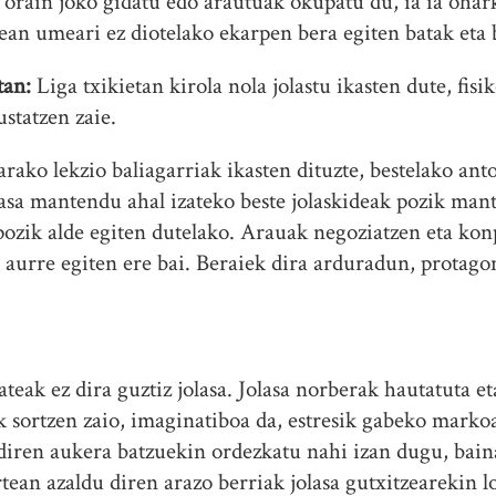
a, orain joko gidatu edo arautuak okupatu du, ia ia oha
tean umeari ez diotelako ekarpen bera egiten batak eta 
tan:
Liga txikietan kirola nola jolastu ikasten dute, fis
statzen zaie.
ako lekzio baliagarriak ikasten dituzte, bestelako anto
asa mantendu ahal izateko beste jolaskideak pozik man
pozik alde egiten dutelako. Arauak negoziatzen eta ko
i aurre egiten ere bai. Beraiek dira arduradun, protago
teak ez dira guztiz jolasa. Jolasa norberak hautatuta et
 sortzen zaio, imaginatiboa da, estresik gabeko mark
 diren aukera batzuekin ordezkatu nahi izan dugu, bai
ean azaldu diren arazo berriak jolasa gutxitzearekin lo