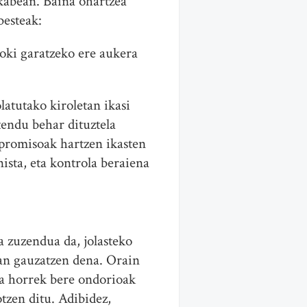
rkabean. Baina ohartzea
besteak:
ikoki garatzeko ere aukera
latutako kiroletan ikasi
tendu behar dituztela
npromisoak hartzen ikasten
nista, eta kontrola beraiena
a zuzendua da, jolasteko
oan gauzatzen dena. Orain
na horrek bere ondorioak
tzen ditu. Adibidez,