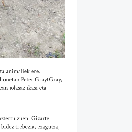
ta animaliek ere.
u honetan Peter Gray(Gray,
an jolasaz ikasi eta
ztertu zuen. Gizarte
 bidez trebezia, ezagutza,