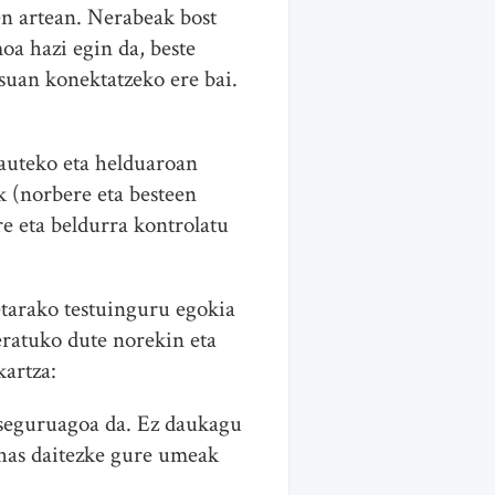
n artean. Nerabeak bost
oa hazi egin da, beste
suan konektatzeko ere bai.
rauteko eta helduaroan
k (norbere eta besteen
e eta beldurra kontrolatu
etarako testuinguru egokia
eratuko dute norekin eta
kartza:
 seguruagoa da. Ez daukagu
 has daitezke gure umeak