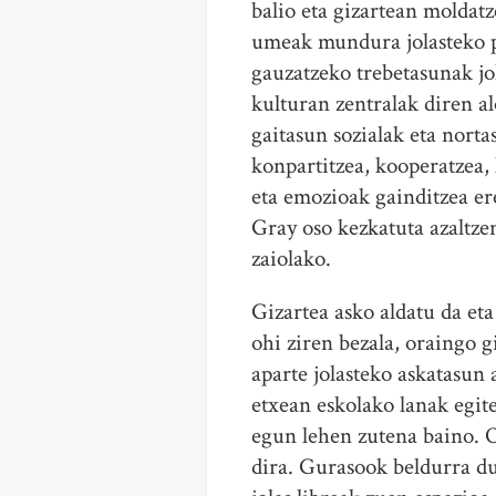
balio eta gizartean moldat
umeak mundura jolasteko pr
gauzatzeko trebetasunak jol
kulturan zentralak diren al
gaitasun sozialak eta nort
konpartitzea, kooperatzea,
eta emozioak gainditzea er
Gray oso kezkatuta azaltze
zaiolako.
Gizartea asko aldatu da et
ohi ziren bezala, oraingo 
aparte jolasteko askatasun 
etxean eskolako lanak egi
egun lehen zutena baino. 
dira. Gurasook beldurra du