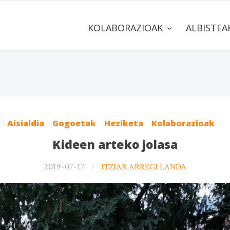
KOLABORAZIOAK
ALBISTE
Aisialdia
Gogoetak
Heziketa
Kolaborazioak
Kideen arteko jolasa
2019-07-17
ITZIAR ARREGI LANDA