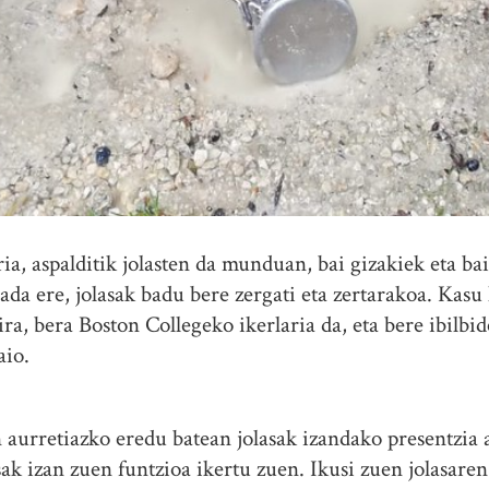
ia, aspalditik jolasten da munduan, bai gizakiek eta bai
bada ere, jolasak badu bere zergati eta zertarakoa. Kas
ra, bera Boston Collegeko ikerlaria da, eta bere ibilbide
aio.
aurretiazko eredu batean jolasak izandako presentzia a
asak izan zuen funtzioa ikertu zuen. Ikusi zuen jolasaren