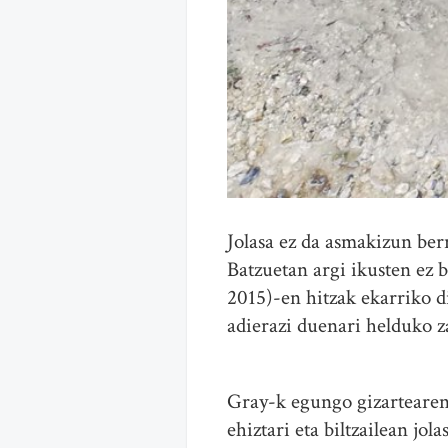
Jolasa ez da asmakizun berr
Batzuetan argi ikusten ez 
2015)-en hitzak ekarriko di
adierazi duenari helduko z
Gray-k egungo gizartearen 
ehiztari eta biltzailean jol