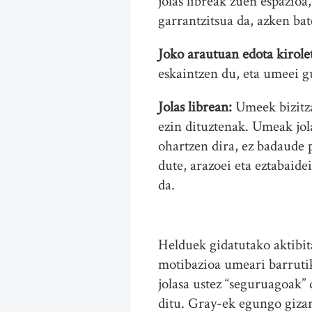
jolas libreak zuen espazio
garrantzitsua da, azken ba
Joko arautuan edota kirole
eskaintzen du, eta umeei gu
Jolas librean:
Umeek bizitzar
ezin dituztenak. Umeak jol
ohartzen dira, ez badaude 
dute, arazoei eta eztabaide
da.
Helduek gidatutako aktibita
motibazioa umeari barrutik
jolasa ustez “seguruagoak”
ditu. Gray-ek egungo gizart