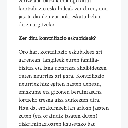
zertzelada batzuk emango ditut
kontziliazio eskubideak zer diren, non
jasota dauden eta nola eskatu behar
diren argitzeko.
Zer dira kontziliazio eskubideak?
Oro har, kontziliazio eskubideez ari
garenean, langileek euren familia-
bizitza eta lana uztartzea ahalbidetzen
duten neurriez ari gara. Kontziliazio
neurriez hitz egiten hasten denean,
emakume eta gizonen berdintasuna
lortzeko tresna gisa aurkezten dira.
Hau da, emakumeek lan arloan jasaten
zuten (eta oraindik jasaten duten)
diskriminazioaren kausetako bat