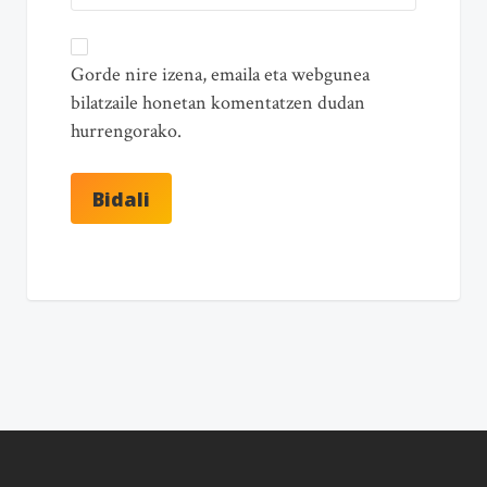
Gorde nire izena, emaila eta webgunea
bilatzaile honetan komentatzen dudan
hurrengorako.