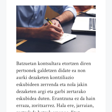
Batzuetan kontsultara etortzen diren
pertsonek galdetzen didate ea non
aurki dezaketen kontziliazio
eskubideen zerrenda eta nola jakin
dezaketen argi eta garbi zertarako
eskubidea duten. Erantzuna ez da hain
erraza, zoritxarrez. Hala ere, jarraian,