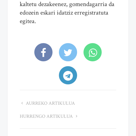
kaltetu dezakeenez, gomendagarria da
edozein eskari idatziz erregistratuta
egitea.
AURREKO ARTIKULUA
HURRENGO ARTIKULUA