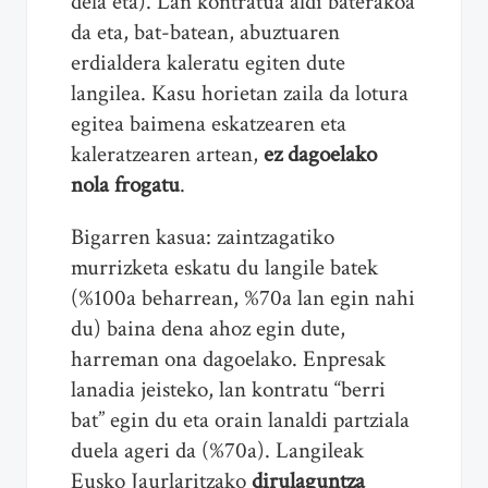
dela eta). Lan kontratua aldi baterakoa
da eta, bat-batean, abuztuaren
erdialdera kaleratu egiten dute
langilea. Kasu horietan zaila da lotura
egitea baimena eskatzearen eta
kaleratzearen artean,
ez dagoelako
nola frogatu
.
Bigarren kasua: zaintzagatiko
murrizketa eskatu du langile batek
(%100a beharrean, %70a lan egin nahi
du) baina dena ahoz egin dute,
harreman ona dagoelako. Enpresak
lanadia jeisteko, lan kontratu “berri
bat” egin du eta orain lanaldi partziala
duela ageri da (%70a). Langileak
Eusko Jaurlaritzako
dirulaguntza