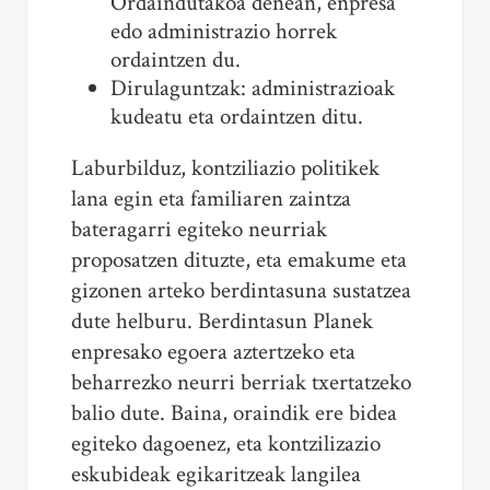
Ordaindutakoa denean, enpresa
edo administrazio horrek
ordaintzen du.
Dirulaguntzak: administrazioak
kudeatu eta ordaintzen ditu.
Laburbilduz, kontziliazio politikek
lana egin eta familiaren zaintza
bateragarri egiteko neurriak
proposatzen dituzte, eta emakume eta
gizonen arteko berdintasuna sustatzea
dute helburu. Berdintasun Planek
enpresako egoera aztertzeko eta
beharrezko neurri berriak txertatzeko
balio dute. Baina, oraindik ere bidea
egiteko dagoenez, eta kontzilizazio
eskubideak egikaritzeak langilea