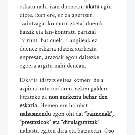
eskatu nahi izan duenean,
ukatu
egin
diote. Izan ere, ez da agertzen
“zaintzagatiko murrizketa” duenik,
baizik eta lan-kontratu partzial
“arrunt” bat duela. Langileak ez
duenez eskaria idatziz aurkeztu
enpresan, arazoak egon daitezke
egoera argitu nahi denean.
Eskaria idatziz egitea komeni dela
azpimarratu ondoren, azken galdera
litzateke ea
non aurkeztu behar den
eskaria.
Hemen ere hainbat
nahasmendu
egon ohi da,
“baimenak”,
“prestazioak” eta “dirulaguntzak”
nahastu egiten dira eta batzuetan. Oso