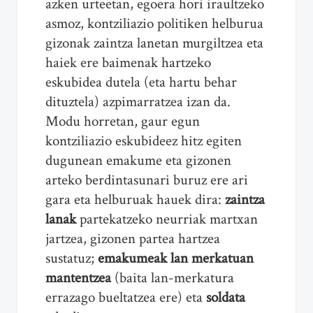
azken urteetan, egoera hori iraultzeko
asmoz, kontziliazio politiken helburua
gizonak zaintza lanetan murgiltzea eta
haiek ere baimenak hartzeko
eskubidea dutela (eta hartu behar
dituztela) azpimarratzea izan da.
Modu horretan, gaur egun
kontziliazio eskubideez hitz egiten
dugunean emakume eta gizonen
arteko berdintasunari buruz ere ari
gara eta helburuak hauek dira:
zaintza
lanak
partekatzeko neurriak martxan
jartzea, gizonen partea hartzea
sustatuz;
emakumeak lan merkatuan
mantentzea
(baita lan-merkatura
errazago bueltatzea ere) eta
soldata