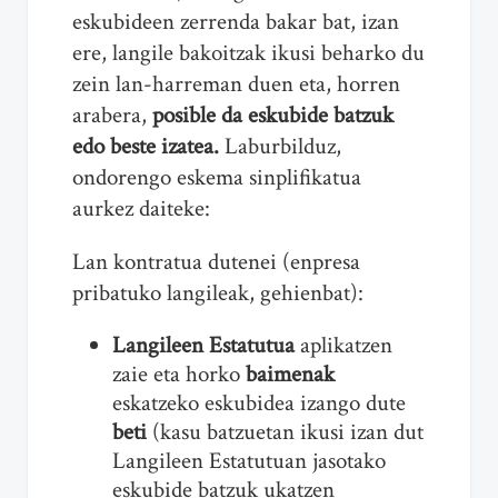
eskubideen zerrenda bakar bat, izan
ere, langile bakoitzak ikusi beharko du
zein lan-harreman duen eta, horren
arabera,
posible da eskubide batzuk
edo beste izatea.
Laburbilduz,
ondorengo eskema sinplifikatua
aurkez daiteke:
Lan kontratua dutenei (enpresa
pribatuko langileak, gehienbat):
Langileen Estatutua
aplikatzen
zaie eta horko
baimenak
eskatzeko eskubidea izango dute
beti
(kasu batzuetan ikusi izan dut
Langileen Estatutuan jasotako
eskubide batzuk ukatzen