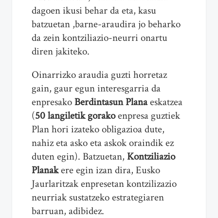
dagoen ikusi behar da eta, kasu
batzuetan ,barne-araudira jo beharko
da zein kontziliazio-neurri onartu
diren jakiteko.
Oinarrizko araudia guzti horretaz
gain, gaur egun interesgarria da
enpresako
Berdintasun Plana
eskatzea
(
50 langiletik gorako
enpresa guztiek
Plan hori izateko obligazioa dute,
nahiz eta asko eta askok oraindik ez
duten egin). Batzuetan,
Kontziliazio
Planak
ere egin izan dira, Eusko
Jaurlaritzak enpresetan kontzilizazio
neurriak sustatzeko estrategiaren
barruan, adibidez.