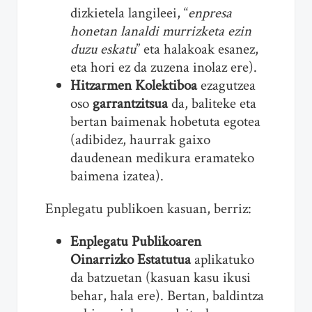
dizkietela langileei, “
enpresa
honetan lanaldi murrizketa ezin
duzu eskatu
” eta halakoak esanez,
eta hori ez da zuzena inolaz ere).
Hitzarmen Kolektiboa
ezagutzea
oso
garrantzitsua
da, baliteke eta
bertan baimenak hobetuta egotea
(adibidez, haurrak gaixo
daudenean medikura eramateko
baimena izatea).
Enplegatu publikoen kasuan, berriz:
Enplegatu Publikoaren
Oinarrizko Estatutua
aplikatuko
da batzuetan (kasuan kasu ikusi
behar, hala ere). Bertan, baldintza