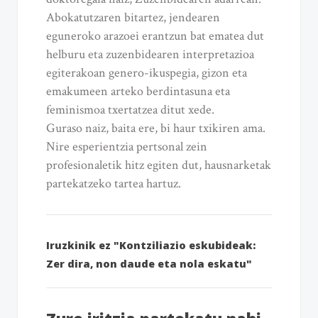
Abokatutzaren bitartez, jendearen
eguneroko arazoei erantzun bat ematea dut
helburu eta zuzenbidearen interpretazioa
egiterakoan genero-ikuspegia, gizon eta
emakumeen arteko berdintasuna eta
feminismoa txertatzea ditut xede.
Guraso naiz, baita ere, bi haur txikiren ama.
Nire esperientzia pertsonal zein
profesionaletik hitz egiten dut, hausnarketak
partekatzeko tartea hartuz.
Iruzkinik ez "Kontziliazio eskubideak:
Zer dira, non daude eta nola eskatu"