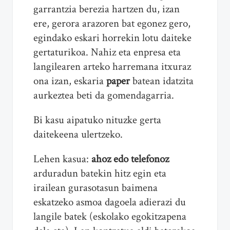
garrantzia berezia hartzen du, izan
ere, gerora arazoren bat egonez gero,
egindako eskari horrekin lotu daiteke
gertaturikoa. Nahiz eta enpresa eta
langilearen arteko harremana itxuraz
ona izan, eskaria
paper
batean idatzita
aurkeztea beti da gomendagarria.
Bi kasu aipatuko nituzke gerta
daitekeena ulertzeko.
Lehen kasua:
ahoz edo telefonoz
arduradun batekin hitz egin eta
irailean gurasotasun baimena
eskatzeko asmoa dagoela adierazi du
langile batek (eskolako egokitzapena