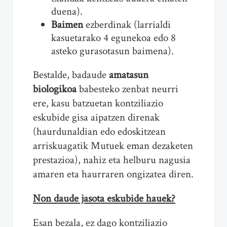
duena).
Baimen
ezberdinak (larrialdi
kasuetarako 4 egunekoa edo 8
asteko gurasotasun baimena).
Bestalde, badaude
amatasun
biologikoa
babesteko zenbat neurri
ere, kasu batzuetan kontziliazio
eskubide gisa aipatzen direnak
(haurdunaldian edo edoskitzean
arriskuagatik Mutuek eman dezaketen
prestazioa), nahiz eta helburu nagusia
amaren eta haurraren ongizatea diren.
Non daude jasota eskubide hauek?
Esan bezala, ez dago kontziliazio