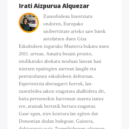
Irati Aizpurua Alquezar
Zuzenbidean lizentziatu
ondoren, Europako
unibertsitate arteko sare batek
antolatzen duen Giza
Eskubideen inguruko Masterra bukatu nuen
2011. urtean. Amaitu bezain pronto,
sindikatuko abokatu moduan lanean hasi
nintzen epaitegien aurrean langile eta
pentsiodunen eskubideen defentsan.
Esperientzia aberasgarri horrek, lan-
zuzenbidea sakon ezagutzea ahalbidetu dit,
baita pertsonekin harreman zuzena izatea
ere, arazoak bertatik bertara ezagutuz.
Gaur egun, nire kontura lan egiten dut
Donostian dudan bulegoan. Gainera,
doktoregaia naiz, Zuzenbidearen adarrean.