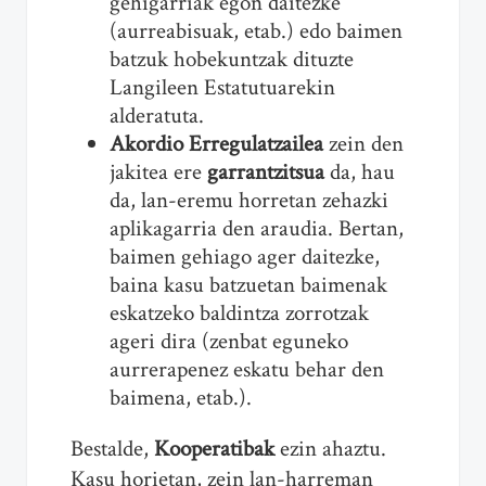
gehigarriak egon daitezke
(aurreabisuak, etab.) edo baimen
batzuk hobekuntzak dituzte
Langileen Estatutuarekin
alderatuta.
Akordio Erregulatzailea
zein den
jakitea ere
garrantzitsua
da, hau
da, lan-eremu horretan zehazki
aplikagarria den araudia. Bertan,
baimen gehiago ager daitezke,
baina kasu batzuetan baimenak
eskatzeko baldintza zorrotzak
ageri dira (zenbat eguneko
aurrerapenez eskatu behar den
baimena, etab.).
Bestalde,
Kooperatibak
ezin ahaztu.
Kasu horietan, zein lan-harreman