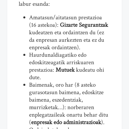
labur esanda:
Amatasun/aitatasun prestazioa
(16 astekoa):
Gizarte Segurantzak
kudeatzen eta ordaintzen du (ez
da enpresan aurkezten eta ez du
enpresak ordaintzen).
Haurdunaldiagatiko edo
edoskitzeagatik arriskuaren
prestazioa:
Mutuek
kudeatu ohi
dute.
Baimenak, oro har (8 asteko
gurasotasun baimena, edoskitze
baimena, eszedentziak,
murrizketak…): norberaren
enplegatzaileak onartu behar ditu
(
enpresak edo administrazioak
).