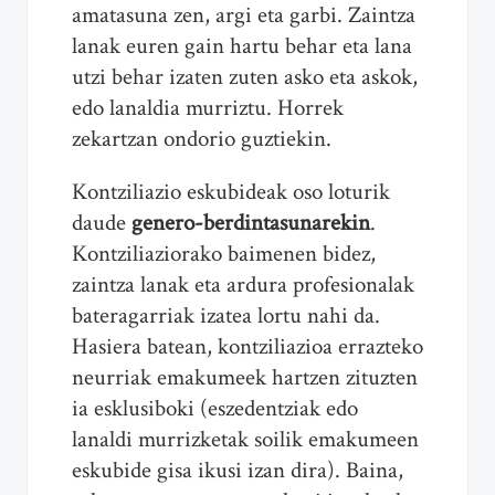
amatasuna zen, argi eta garbi. Zaintza
lanak euren gain hartu behar eta lana
utzi behar izaten zuten asko eta askok,
edo lanaldia murriztu. Horrek
zekartzan ondorio guztiekin.
Kontziliazio eskubideak oso loturik
daude
genero-berdintasunarekin
.
Kontziliaziorako baimenen bidez,
zaintza lanak eta ardura profesionalak
bateragarriak izatea lortu nahi da.
Hasiera batean, kontziliazioa errazteko
neurriak emakumeek hartzen zituzten
ia esklusiboki (eszedentziak edo
lanaldi murrizketak soilik emakumeen
eskubide gisa ikusi izan dira). Baina,