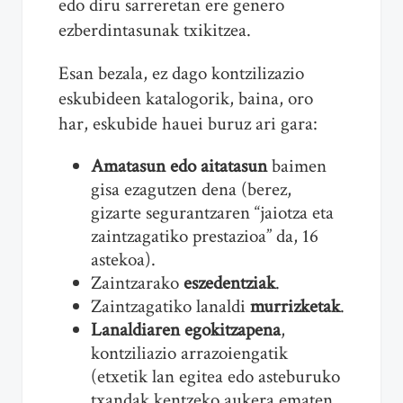
edo diru sarreretan ere genero
ezberdintasunak txikitzea.
Esan bezala, ez dago kontzilizazio
eskubideen katalogorik, baina, oro
har, eskubide hauei buruz ari gara:
Amatasun edo aitatasun
baimen
gisa ezagutzen dena (berez,
gizarte segurantzaren “jaiotza eta
zaintzagatiko prestazioa” da, 16
astekoa).
Zaintzarako
eszedentziak
.
Zaintzagatiko lanaldi
murrizketak
.
Lanaldiaren egokitzapena
,
kontziliazio arrazoiengatik
(etxetik lan egitea edo asteburuko
txandak kentzeko aukera ematen