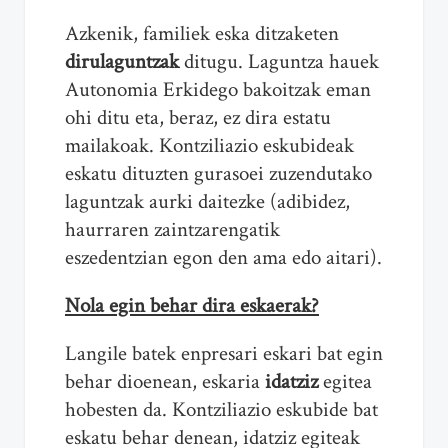
Azkenik, familiek eska ditzaketen
dirulaguntzak
ditugu. Laguntza hauek
Autonomia Erkidego bakoitzak eman
ohi ditu eta, beraz, ez dira estatu
mailakoak. Kontziliazio eskubideak
eskatu dituzten gurasoei zuzendutako
laguntzak aurki daitezke (adibidez,
haurraren zaintzarengatik
eszedentzian egon den ama edo aitari).
Nola egin behar dira eskaerak?
Langile batek enpresari eskari bat egin
behar dioenean, eskaria
idatziz
egitea
hobesten da. Kontziliazio eskubide bat
eskatu behar denean, idatziz egiteak