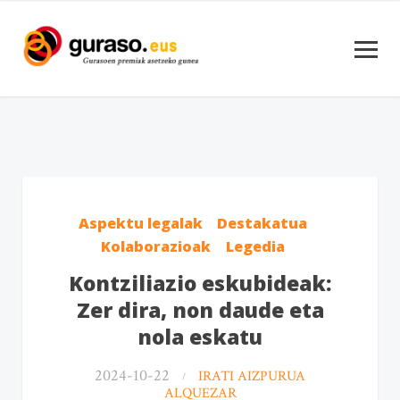
Aspektu legalak
Destakatua
Kolaborazioak
Legedia
Kontziliazio eskubideak:
Zer dira, non daude eta
nola eskatu
2024-10-22
IRATI AIZPURUA
ALQUEZAR