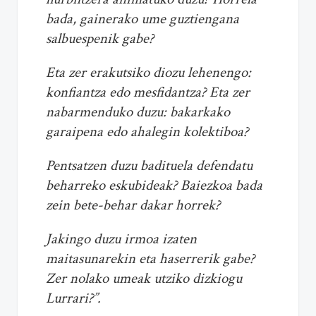
bada, gainerako ume guztiengana
salbuespenik gabe?
Eta zer erakutsiko diozu lehenengo:
konfiantza edo mesfidantza? Eta zer
nabarmenduko duzu: bakarkako
garaipena edo ahalegin kolektiboa?
Pentsatzen duzu badituela defendatu
beharreko eskubideak? Baiezkoa bada
zein bete-behar dakar horrek?
Jakingo duzu irmoa izaten
maitasunarekin eta haserrerik gabe?
Zer nolako umeak utziko dizkiogu
Lurrari?”.