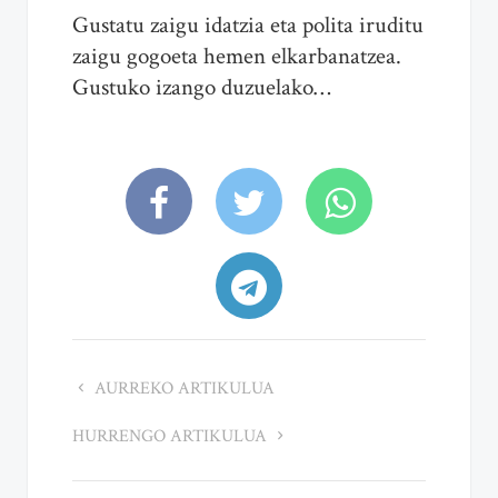
Gustatu zaigu idatzia eta polita iruditu
zaigu gogoeta hemen elkarbanatzea.
Gustuko izango duzuelako…
AURREKO ARTIKULUA
HURRENGO ARTIKULUA