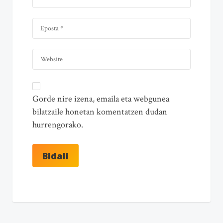
Gorde nire izena, emaila eta webgunea
bilatzaile honetan komentatzen dudan
hurrengorako.