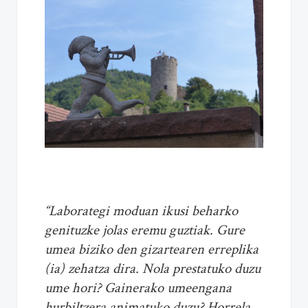
“Laborategi moduan ikusi beharko
genituzke jolas eremu guztiak. Gure
umea biziko den gizartearen erreplika
(ia) zehatza dira. Nola prestatuko duzu
ume hori? Gainerako umeengana
hurbiltzera animatuko duzu? Horrela