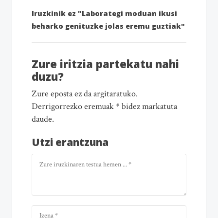
Iruzkinik ez "Laborategi moduan ikusi
beharko genituzke jolas eremu guztiak"
Zure iritzia partekatu nahi
duzu?
Zure eposta ez da argitaratuko.
Derrigorrezko eremuak * bidez markatuta
daude.
Utzi erantzuna