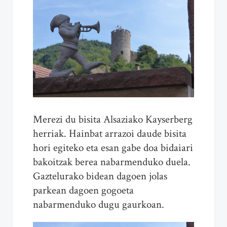
Merezi du bisita Alsaziako Kayserberg
herriak. Hainbat arrazoi daude bisita
hori egiteko eta esan gabe doa bidaiari
bakoitzak berea nabarmenduko duela.
Gaztelurako bidean dagoen jolas
parkean dagoen gogoeta
nabarmenduko dugu gaurkoan.