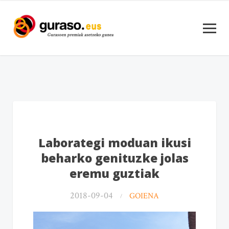
Laborategi moduan ikusi
beharko genituzke jolas
eremu guztiak
2018-09-04
GOIENA