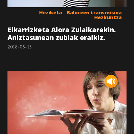
Heziketa
Baloreen transmisioa
Hezkuntza
Elkarrizketa Aiora Zulaikarekin.
Aniztasunean zubiak eraikiz.
2018-05-13