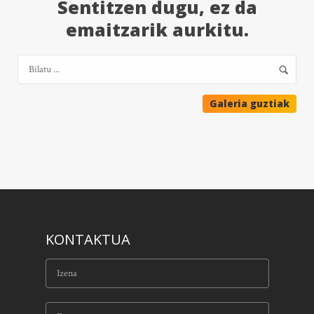
Sentitzen dugu, ez da
emaitzarik aurkitu.
Galeria guztiak
KONTAKTUA