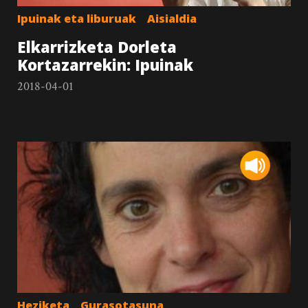
Ipuinak eta liburuak
Aisialdia
Elkarrizketa Dorleta
Kortazarrekin: Ipuinak
2018-04-01
Heziketa
Gurasotasuna