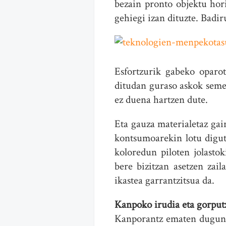
bezain pronto objektu hori
gehiegi izan dituzte. Badir
Esfortzurik gabeko oparo
ditudan guraso askok seme 
ez duena hartzen dute.
Eta gauza materialetaz gain
kontsumoarekin lotu digut
koloredun piloten jolast
bere bizitzan asetzen zai
ikastea garrantzitsua da.
Kanpoko irudia eta gorput
Kanporantz ematen dugun i