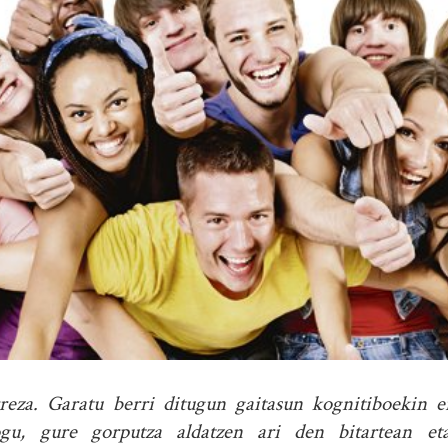
eza. Garatu berri ditugun gaitasun kognitiboekin err
u, gure gorputza aldatzen ari den bitartean et