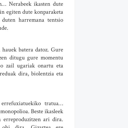
in… Nerabeek ikasten dute
kin egiten dute konparaketa
 duten harremana tentsio
ude.
al hauek batera datoz. Gure
rtzen ditugu gure momentu
o zail ugariak onartu eta
eduak dira, biolentzia eta
errefuxiatuekiko tratua…
n monopolioa. Beste ikasleek
 erreproduzitzen ari dira.
 ohi dira. Gizartea ere