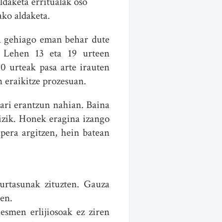
ldaketa erritualak oso
ko aldaketa.
ora gehiago eman behar dute
n. Lehen 13 eta 19 urteen
0 urteak pasa arte irauten
n eraikitze prozesuan.
rari erantzun nahian. Baina
aizik. Honek eragina izango
pera argitzen, hein batean
iurtasunak zituzten. Gauza
ren.
smen erlijiosoak ez ziren