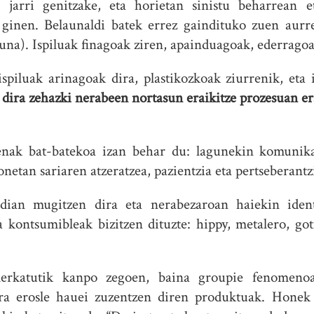
 jarri genitzake, eta horietan sinistu beharrean 
ginen. Belaunaldi batek errez gaindituko zuen aurre
una). Ispiluak finagoak ziren, apainduagoak, ederragoa
spiluak arinagoak dira, plastikozkoak ziurrenik, eta
 dira zehazki nerabeen nortasun eraikitze prozesuan e
enak bat-batekoa izan behar du: lagunekin komunikaz
etan sariaren atzeratzea, pazientzia eta pertseberantz
ian mugitzen dira eta nerabezaroan haiekin identi
a kontsumibleak bizitzen dituzte: hippy, metalero, g
erkatutik kanpo zegoen, baina groupie fenomeno
dira erosle hauei zuzentzen diren produktuak. Honek