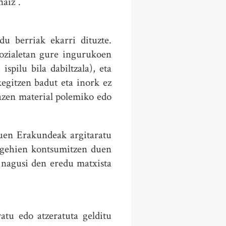
aiz”.
u berriak ekarri dituzte.
sozialetan gure ingurukoen
pilu bila dabiltzala), eta
kegitzen badut eta inork ez
oazen material polemiko edo
tuen Erakundeak argitaratu
o gehien kontsumitzen duen
 nagusi den eredu matxista
atu edo atzeratuta gelditu