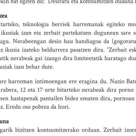
kin bat egiten du: “Desiratu eta kontsumitzen dudana n
zea
tarteko, teknologia berriek harremanak egiteko mod
ikusiak izan eta zerbait partekatzen dugunean sare 
dugu. Nerabeengan desio hau handiagoa da (gogoratu is
ez ikusia izateko beldurrera pasatzen dira. “Zerbait es
tik nerabeak gai izango dira limiteetatik haratago d
usiak izan behar dute.
gure harreman intimoengan ere eragina du. Nazio Ba
arabera, 12 eta 17 urte bitarteko nerabeak dira porn
nen hastapenak pantailen bidez ematen dira, pornoan
uz. Eredu oso pobrea da hori.
suna
rik bizitzen kontsumitzerako orduan. Zerbait izorr