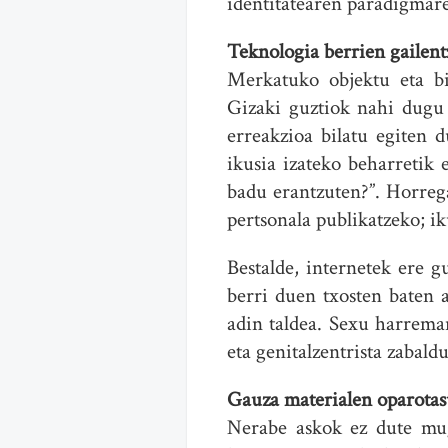
identitatearen paradigmare
Teknologia berrien gailent
Merkatuko objektu eta bi
Gizaki guztiok nahi dugu 
erreakzioa bilatu egiten 
ikusia izateko beharretik 
badu erantzuten?”. Horrega
pertsonala publikatzeko; ik
Bestalde, internetek ere 
berri duen txosten baten 
adin taldea. Sexu harrema
eta genitalzentrista zabald
Gauza materialen oparota
Nerabe askok ez dute muga