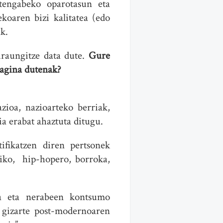
etengabeko oparotasun eta
koaren bizi kalitatea (edo
k.
 iraungitze data dute.
Gure
ragina dutenak?
ioa, nazioarteko berriak,
ia erabat ahaztuta ditugu.
fikatzen diren pertsonek
otiko, hip-hopero, borroka,
a eta nerabeen kontsumo
 gizarte post-modernoaren