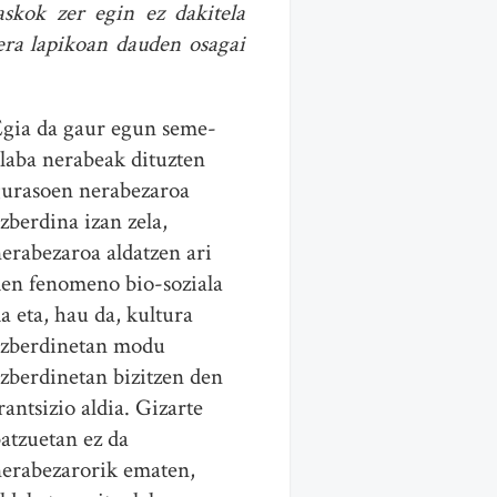
skok zer egin ez dakitela
zera lapikoan dauden osagai
gia da gaur egun seme-
laba nerabeak dituzten
urasoen nerabezaroa
zberdina izan zela,
erabezaroa aldatzen ari
en fenomeno bio-soziala
a eta, hau da, kultura
ezberdinetan modu
zberdinetan bizitzen den
rantsizio aldia. Gizarte
atzuetan ez da
erabezarorik ematen,