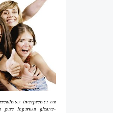
ealitatea interpretatu eta
a gure inguruan gizarte-