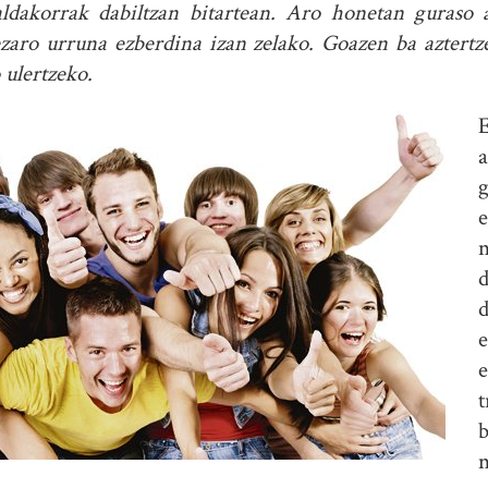
ldakorrak dabiltzan bitartean. Aro honetan guraso a
ezaro urruna ezberdina izan zelako. Goazen ba aztert
ulertzeko.
E
a
g
e
n
d
d
e
t
b
n