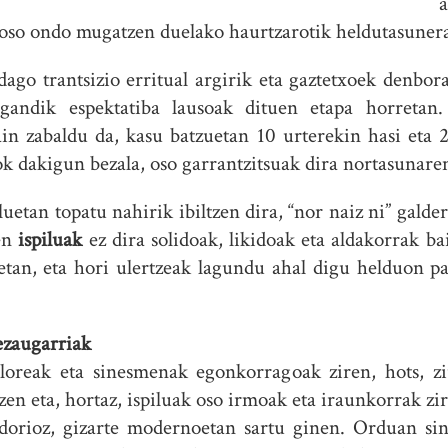
a
 oso ondo mugatzen duelako haurtzarotik heldutasunera
dago trantsizio erritual argirik eta gaztetxoek denb
ngandik espektatiba lausoak dituen etapa horreta
n zabaldu da, kasu batzuetan 10 urterekin hasi eta 2
ok dakigun bezala, oso garrantzitsuak dira nortasunare
uetan topatu nahirik ibiltzen dira, “nor naiz ni” galde
ien
ispiluak
ez dira solidoak, likidoak eta aldakorrak b
tan, eta hori ulertzeak lagundu ahal digu helduon pa
ezaugarriak
aloreak eta sinesmenak egonkorragoak ziren, hots, z
tzen eta, hortaz, ispiluak oso irmoak eta iraunkorrak zi
orioz, gizarte modernoetan sartu ginen. Orduan sine