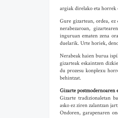
argiak direlako eta horrek
Gure gizartean, ordea, ez 
nerabezaroan, gizarteare
inguruan ematen zena orai
duelarik. Urte horiek, den
Nerabeak haien burua ispil
gizarteak eskaintzen dizk
du prozesu konplexu horre
behintzat.
Gizarte postmodernoaren 
Gizarte tradizionaletan b
asko ez ziren zalantzan jar
Ondoren, garapenaren ond