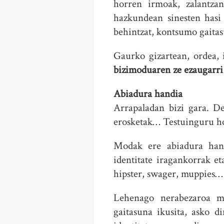
horren irmoak, zalantzan
hazkundean sinesten hasi 
behintzat, kontsumo gaitas
Gaurko gizartean, ordea, i
bizimoduaren ze ezaugarri
Abiadura handia
Arrapaladan bizi gara. D
erosketak… Testuinguru hon
Modak ere abiadura hand
identitate iragankorrak et
hipster, swager, muppies…
Lehenago nerabezaroa m
gaitasuna ikusita, asko 