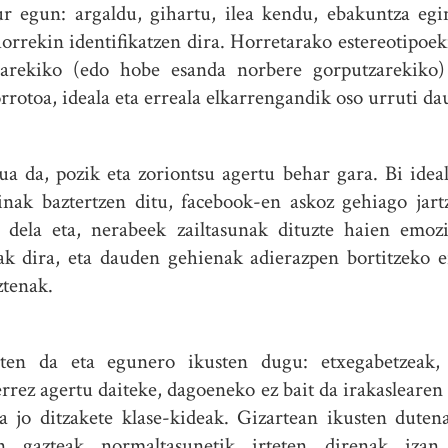
r egun: argaldu, gihartu, ilea kendu, ebakuntza eg
horrekin identifikatzen dira. Horretarako estereotipoe
uarekiko (edo hobe esanda norbere gorputzarekiko)
rotoa, ideala eta erreala elkarrengandik oso urruti da
sua da, pozik eta zoriontsu agertu behar gara. Bi ide
ginak baztertzen ditu, facebook-en askoz gehiago ja
 dela eta, nerabeek zailtasunak dituzte haien emozi
ak dira, eta dauden gehienak adierazpen bortitzeko er
ztenak.
aten da eta egunero ikusten dugu: etxegabetzeak, 
errez agertu daiteke, dagoeneko ez bait da irakasleare
a jo ditzakete klase-kideak. Gizartean ikusten dutena
en gazteak normaltasunetik irteten direnak izan