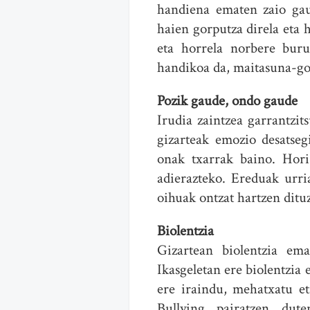
handiena ematen zaio gau
haien gorputza direla eta 
eta horrela norbere bur
handikoa da, maitasuna-gor
Pozik gaude, ondo gaude
Irudia zaintzea garrantzit
gizarteak emozio desatse
onak txarrak baino. Hori
adierazteko. Ereduak urri
oihuak ontzat hartzen ditu
Biolentzia
Gizartean biolentzia em
Ikasgeletan ere biolentzia 
ere iraindu, mehatxatu et
Bullying pairatzen dut