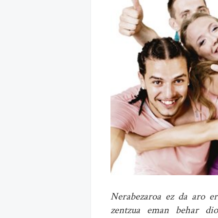
Nerabezaroa ez da aro err
zentzua eman behar diog