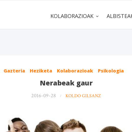
KOLABORAZIOAK
ALBISTE
Gazteria
Heziketa
Kolaborazioak
Psikologia
Nerabeak gaur
2016-09-28
KOLDO GILSANZ