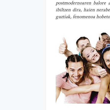
postmodernoaren balore a
ibiltzen dira, haien nerab
guztiak, fenomenoa hobeto 