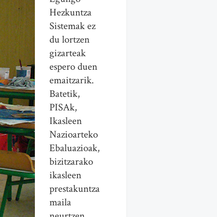
Hezkuntza
Sistemak ez
du lortzen
gizarteak
espero duen
emaitzarik.
Batetik,
PISAk,
Ikasleen
Nazioarteko
Ebaluazioak,
bizitzarako
ikasleen
prestakuntza
maila
neurtzen