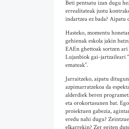
Beti pentsatu izan dugu he
errealitateak justu kontrak
indartzea ez bada? Aipatu d
Hasteko, momentu honetan 
gehienak eskola jakin batz
EAEn ghettoak sortzen ari 
Lujanbiok gai-jartzaileari
emateak”.
Jarraitzeko, aipatu ditugu
azpimarratzekoa da espekta
alderdiek beren programeta
eta orokortasunen bat. Ego
proiektuen gabezia, aginta
eredu nahi dugu? Zeintzuek
elkarrekin? Zer egiten dut