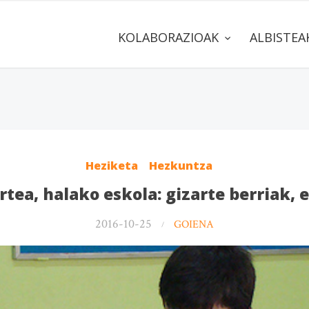
KOLABORAZIOAK
ALBISTE
Heziketa
Hezkuntza
tea, halako eskola: gizarte berriak, 
2016-10-25
GOIENA