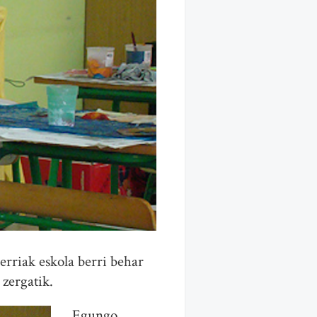
rriak eskola berri behar
 zergatik.
Egungo