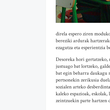
direla espero ziren moduko
bereziki ardurak hartzerako
ezagutza eta esperientzia b
Desoreka hori gertatzeko, 
justuago bat lortzeko, gal
bat egin beharra daukagu 
pertsonekin zerikusia duel
sozialen arteko desberdint
kaleko espazioak, eskolak, 
zeintzuekin parte hartzen 