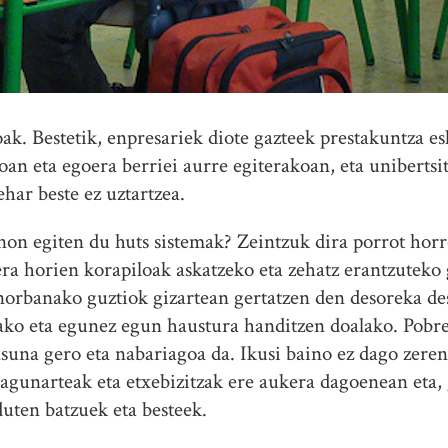
ak. Bestetik, enpresariek diote gazteek prestakuntza es
an eta egoera berriei aurre egiterakoan, eta unibertsit
ehar beste ez uztartzea.
non egiten du huts sistemak? Zeintzuk dira porrot horr
dera horien korapiloak askatzeko eta zehatz erantzutek
norbanako guztiok gizartean gertatzen den desoreka de
ako eta egunez egun haustura handitzen doalako. Pobre
asuna gero eta nabariagoa da. Ikusi baino ez dago zeren
lagunarteak eta etxebizitzak ere aukera dagoenean eta, 
duten batzuek eta besteek.