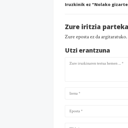
Iruzkinik ez "Nolako gizarte
Zure iritzia partek
Zure eposta ez da argitaratuko
Utzi erantzuna