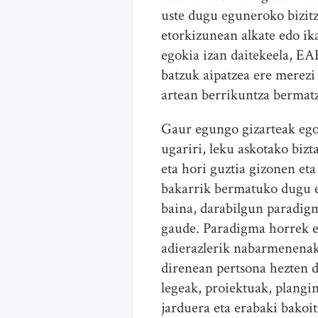
uste dugu eguneroko bizitz
etorkizunean alkate edo ik
egokia izan daitekeela, EA
batzuk aipatzea ere merezi
artean berrikuntza bermat
Gaur egungo gizarteak egoe
ugariri, leku askotako bizt
eta hori guztia gizonen et
bakarrik bermatuko dugu el
baina, darabilgun paradigm
gaude. Paradigma horrek et
adierazlerik nabarmenenak 
direnean pertsona hezten d
legeak, proiektuak, plangin
jarduera eta erabaki bakoit