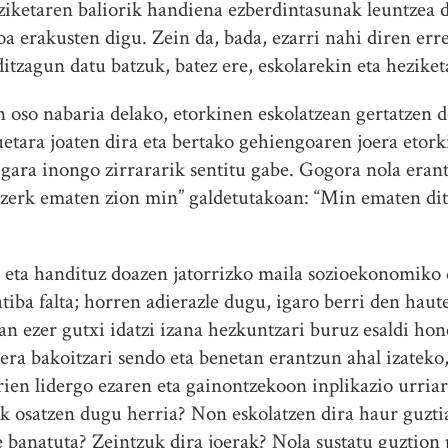
ziketaren baliorik handiena ezberdintasunak leuntzea 
oa erakusten digu. Zein da, bada, ezarri nahi diren err
itzagun datu batzuk, batez ere, eskolarekin eta heziket
oso nabaria delako, etorkinen eskolatzean gertatzen d
uetara joaten dira eta bertako gehiengoaren joera etor
gara inongo zirrararik sentitu gabe. Gogora nola era
 “zerk ematen zion min” galdetutakoan: “Min ematen di
n eta handituz doazen jatorrizko maila sozioekonomiko
tiba falta; horren adierazle dugu, igaro berri den ha
n ezer gutxi idatzi izana hezkuntzari buruz esaldi ho
era bakoitzari sendo eta benetan erantzun ahal izateko
rien lidergo ezaren eta gainontzekoon inplikazio urria
 osatzen dugu herria? Non eskolatzen dira haur guzti
e banatuta? Zeintzuk dira joerak? Nola sustatu guztion