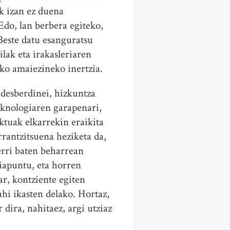
k izan ez duena
Edo, lan berbera egiteko,
Beste datu esanguratsu
lak eta irakasleriaren
ko amaiezineko inertzia.
desberdinei, hizkuntza
teknologiaren garapenari,
ktuak elkarrekin eraikita
rantzitsuena heziketa da,
erri baten beharrean
iapuntu, eta horren
r, kontziente egiten
hi ikasten delako. Hortaz,
 dira, nahitaez, argi utziaz