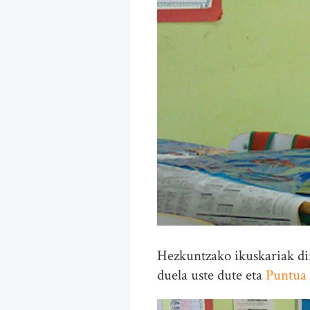
Hezkuntzako ikuskariak di
duela uste dute eta
Puntua