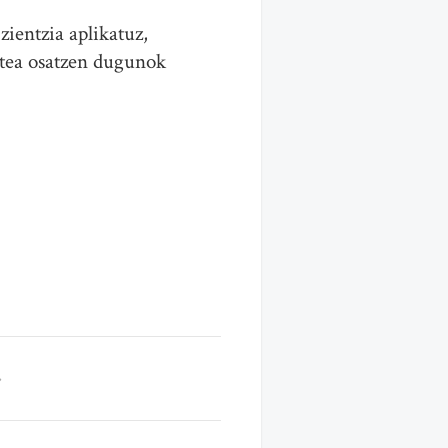
ientzia aplikatuz,
artea osatzen dugunok