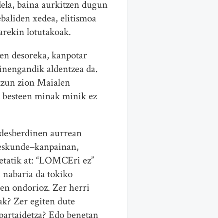
dela, baina aurkitzen dugun
ebaliden xedea, elitismoa
arekin lotutakoak.
en desoreka, kanpotar
kinengandik aldentzea da.
ntzun zion Maialen
t besteen minak minik ez
 desberdinen aurrean
uteskunde–kanpainan,
netatik at: “LOMCEri ez”
, nabaria da tokiko
ren ondorioz. Zer herri
ak? Zer egiten dute
 partaidetza? Edo benetan