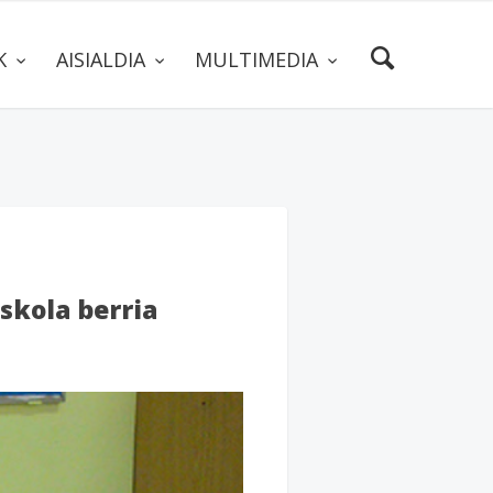
AK
AISIALDIA
MULTIMEDIA
eskola berria