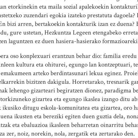
an etorkinekin eta maila sozial apalekoekin kontakturi
astetxeko zuzendari egokia izateko prestatuta dagoela? 
En bizi arren, bertakoekin kontakturik izan ez duena? 
 du, gure ustetan, Hezkuntza Legeen etengabeko erretai
zen laguntzen ez duen hasiera-hasierako formazioareki
ra oso konplexuari erantzun behar dio: familia eredu 
anleen kultura eta ohiturei, egungo lan kontzeptuari, 
a emakumeen arteko berdintasunari lekua eginez. Proie
karrekin bizitzen dakigula. Horretarako, tresnarik gar
ak lehengo gizarteari begiratzen dionez, paradigma b
orkizuneko gizartea eta egungo ikaslea izango ditu ab
ikusiko ditugu eskola-komunitatea eta gizartea, oro ha
uena ikusten eta bereziki egiten duen guztia dela, nona
tzak eta ebaluazioa ikasleen beharretan oinarritu behar
za zer, noiz, norekin, nola, zergatik eta zertarako den.