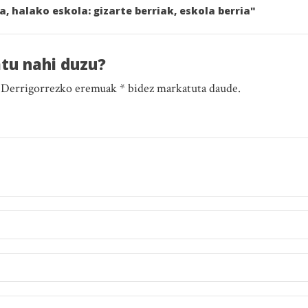
a, halako eskola: gizarte berriak, eskola berria"
atu nahi duzu?
. Derrigorrezko eremuak * bidez markatuta daude.