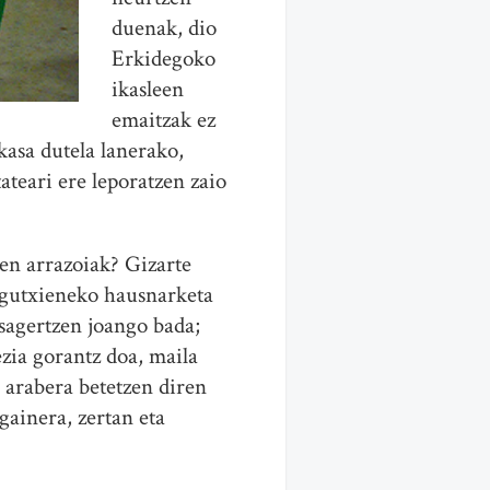
duenak, dio
Erkidegoko
ikasleen
emaitzak ez
kasa dutela lanerako,
ateari ere leporatzen zaio
en arrazoiak? Gizarte
o gutxieneko hausnarketa
sagertzen joango bada;
zia gorantz doa, maila
 arabera betetzen diren
gainera, zertan eta