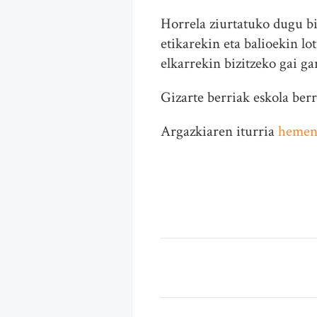
Horrela ziurtatuko dugu bi
etikarekin eta balioekin lo
elkarrekin bizitzeko gai ga
Gizarte berriak eskola berr
Argazkiaren iturria
heme