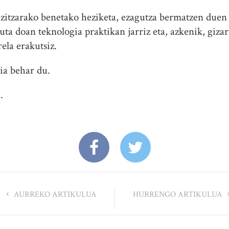
zitzarako benetako heziketa, ezagutza bermatzen duen z
tuta doan teknologia praktikan jarriz eta, azkenik, giz
rela erakutsiz.
ia behar du.
n
.
AURREKO ARTIKULUA
HURRENGO ARTIKULUA