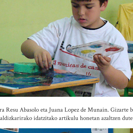
ra Resu Abasolo eta Juana Lopez de Munain. Gizarte be
aldizkarirako idatzitako artikulu honetan azaltzen dute