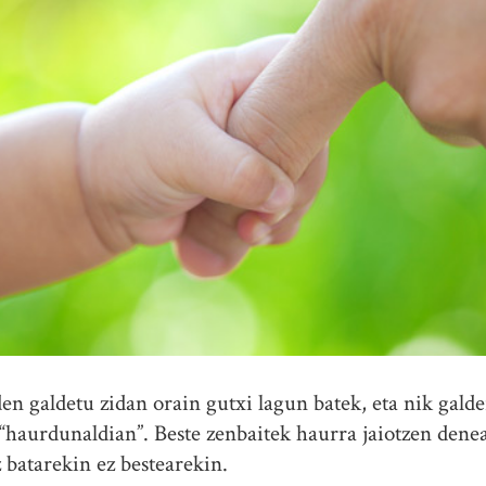
n galdetu zidan orain gutxi lagun batek, eta nik galder
“haurdunaldian”. Beste zenbaitek haurra jaiotzen dene
z batarekin ez bestearekin.