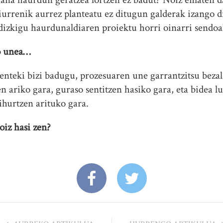
urrenik aurrez planteatu ez ditugun galderak izango d
 dizkigu haurdunaldiaren proiektu horri oinarri sendoa
o unea…
nteki bizi badugu, prozesuaren une garrantzitsu bezal
 ariko gara, guraso sentitzen hasiko gara, eta bidea l
bihurtzen arituko gara.
iz hasi zen?