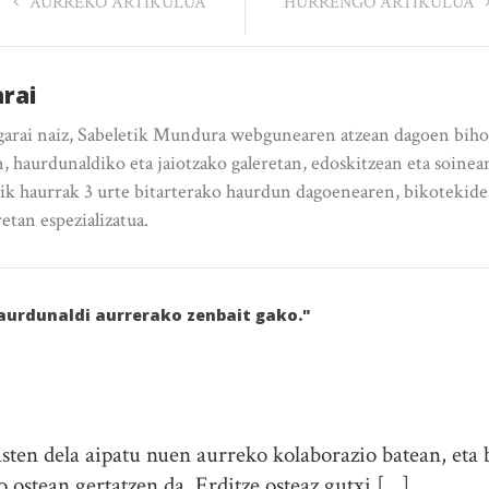
AURREKO ARTIKULUA
HURRENGO ARTIKULUA
rai
garai naiz, Sabeletik Mundura webgunearen atzean dagoen bih
haurdunaldiko eta jaiotzako galeretan, edoskitzean eta soinea
ik haurrak 3 urte bitarterako haurdun dagoenearen, bikotekide
tan espezializatua.
aurdunaldi aurrerako zenbait gako."
asten dela aipatu nuen aurreko kolaborazio batean, eta
o ostean gertatzen da. Erditze osteaz gutxi […]