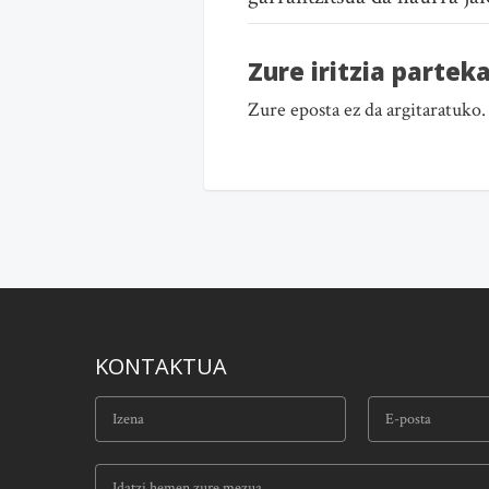
Zure iritzia partek
Zure eposta ez da argitaratuko
KONTAKTUA