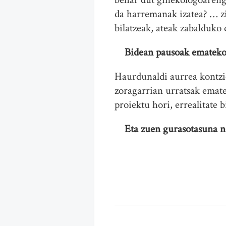
da harremanak izatea? … zi
bilatzeak, ateak zabalduko
Bidean pausoak ematek
Haurdunaldi aurrea kontzie
zoragarrian urratsak ematen
proiektu hori, errealitate 
Eta zuen gurasotasuna no