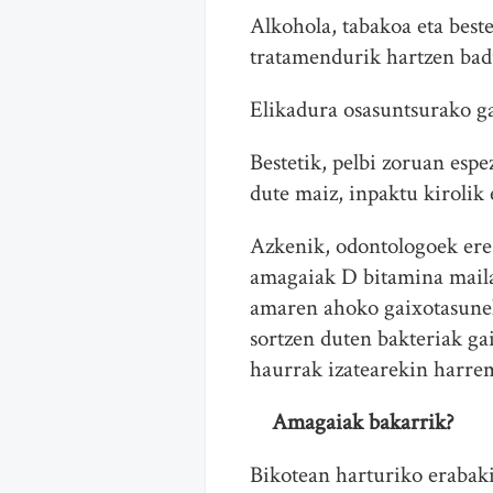
Alkohola, tabakoa eta best
tratamendurik hartzen badu
Elikadura osasuntsurako g
Bestetik, pelbi zoruan espe
dute maiz, inpaktu kirolik
Azkenik, odontologoek ere
amagaiak D bitamina maila 
amaren ahoko gaixotasunek
sortzen duten bakteriak ga
haurrak izatearekin harre
Amagaiak bakarrik?
Bikotean harturiko erabaki