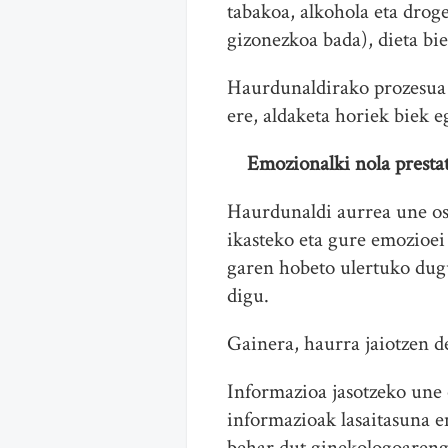
tabakoa, alkohola eta dro
gizonezkoa bada), dieta bi
Haurdunaldirako prozesua l
ere, aldaketa horiek biek e
Emozionalki nola presta
Haurdunaldi aurrea une oso
ikasteko eta gure emozioei 
garen hobeto ulertuko dug
digu.
Gainera, haurra jaiotzen 
Informazioa jasotzeko une o
informazioak lasaitasuna 
behar dut ginekologoareng