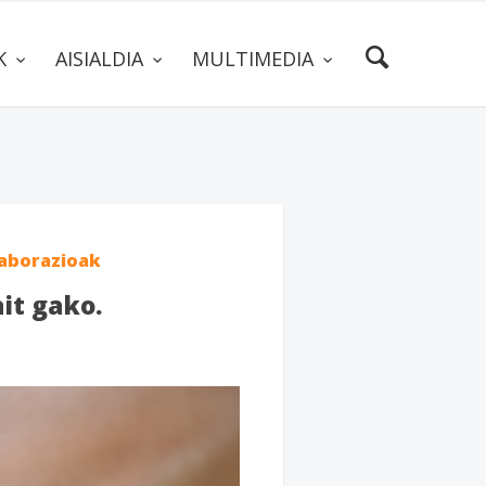
AK
AISIALDIA
MULTIMEDIA
aborazioak
it gako.