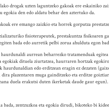
elako drogak uzten laguntzeko gakoak ere eskainiko za
 egokia den edo aldatu behar den aztertuko da.
akoak ere emango zaizkio eta horrek gorputza prestat
zializaturiko fisioterapeutek, prestakuntza fisikoaren 
 egiten bada edo aurretik pelbi zorua ahulduta egon bad
 haurdunaldi aurrean beharrezko tratamenduak egitea
egokiak dituela ziurtatzea, haurraren hortzak egokiro
 haurdunaldian edo erditzean eragin ez dezaten (gaix
i dira plazentaren muga gainditzeko eta erditze goizti
mana duela erakutsi duten ikerketak daude gaur egun).
a bada, zentzuzkoa eta egokia dirudi, bikoteko bi kidee