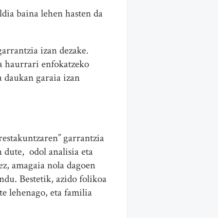
ldia baina lehen hasten da
garrantzia izan dezake.
a haurrari enfokatzeko
ia daukan garaia izan
restakuntzaren” garrantzia
dute, odol analisia eta
dez, amagaia nola dagoen
du. Bestetik, azido folikoa
e lehenago, eta familia