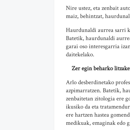
Nire ustez, eta zenbait au
maiz, behintzat, haurdunal
Haurdunaldi aurrea sarri k
Batetik, haurdunaldi aurr
garai oso interesgarria iza
daitekelako.
Zer egin beharko litzake
Arlo desberdinetako profes
azpimarratzen. Batetik, ha
zenbaitetan zitologia ere 
ikusiko da eta tratamendur
ere hartzen hastea gomenda
medikuak, emaginak edo g