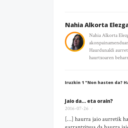
Nahia Alkorta Elezga
Nahia Alkorta Elez
akonpainamenduan, 
Haurdunaldi aurret
haurtxoaren beharre
Iruzkin 1 "Non hasten da? H
Jaio da… eta orain?
2016-07-26
[…] haurra jaio aurretik h
garrantzitsua da haurra jai