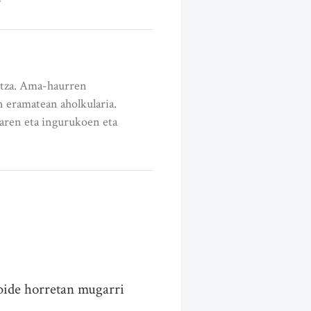
otza. Ama-haurren
n eramatean aholkularia.
aren eta ingurukoen eta
 bide horretan mugarri