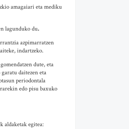
izkio amagaiari eta mediku
zen lagunduko du
.
garrantzia azpimarratzen
aiteke, indartzeko.
 gomendatzen dute, eta
 garatu daitezen eta
otasun periodontala
arrarekin edo pisu baxuko
k aldaketak egitea: