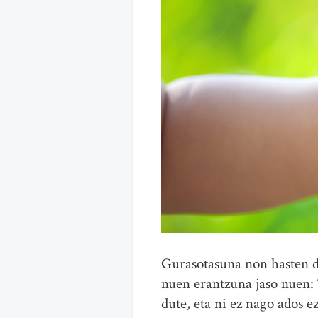
Gurasotasuna non hasten de
nuen erantzuna jaso nuen: 
dute, eta ni ez nago ados e