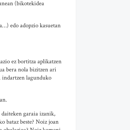
unean (bikotekidea
oa…) edo adopzio kasuetan
zio ez bortitza aplikatzen
a bera nola bizitzen ari
a indartzen lagunduko
an.
 daiteken garaia izanik,
o bataz beste? Noiz joan
da obulazioa? Noiz komeni