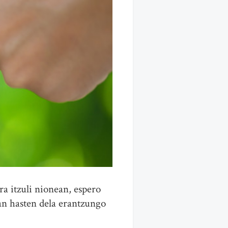
a itzuli nionean, espero
an hasten dela erantzungo