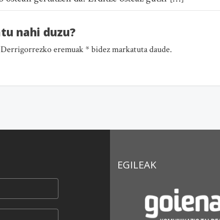
atu nahi duzu?
. Derrigorrezko eremuak * bidez markatuta daude.
EGILEAK