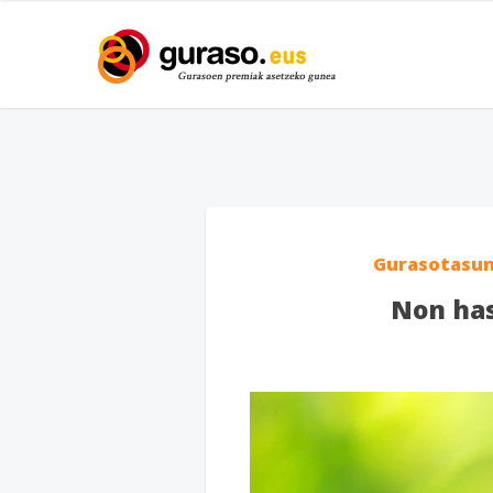
Gurasotasu
Non has