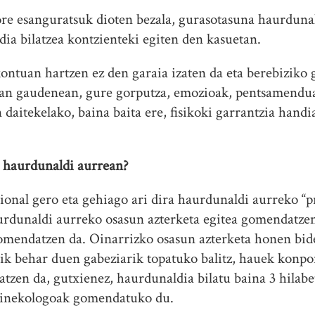
tore esanguratsuk dioten bezala, gurasotasuna haurduna
dia bilatzea kontzienteki egiten den kasuetan.
ontuan hartzen ez den garaia izaten da eta berebiziko 
ean gaudenean, gure gorputza, emozioak, pentsamendu
n daitekelako, baina baita ere, fisikoki garrantzia hand
 haurdunaldi aurrean?
ional gero eta gehiago ari dira haurdunaldi aurreko “p
urdunaldi aurreko osasun azterketa egitea gomendatzen 
gomendatzen da. Oinarrizko osasun azterketa honen bi
ik behar duen gabeziarik topatuko balitz, hauek konpon
tzen da, gutxienez, haurdunaldia bilatu baina 3 hilabet
inekologoak gomendatuko du.