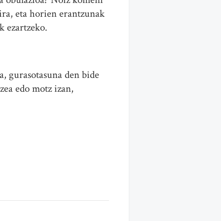
ira, eta horien erantzunak
k ezartzeko.
a, gurasotasuna den bide
uzea edo motz izan,