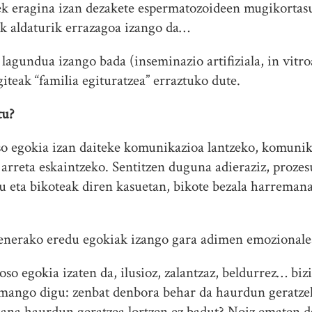
gek eragina izan dezakete espermatozoideen mugikortas
ek aldaturik errazagoa izango da…
agundua izango bada (inseminazio artifiziala, in vitr
giteak “familia egituratzea” erraztuko dute.
tu?
 egokia izan daiteke komunikazioa lantzeko, komunika
arreta eskaintzeko. Sentitzen duguna adieraziz, prozesu
u eta bikoteak diren kasuetan, bikote bezala harreman
denerako eredu egokiak izango gara adimen emozionale
so egokia izaten da, ilusioz, zalantzaz, beldurrez… bizi
emango digu: zenbat denbora behar da haurdun geratzek
ana haurdun geratzea lortzen ez badut? Noiz ematen 