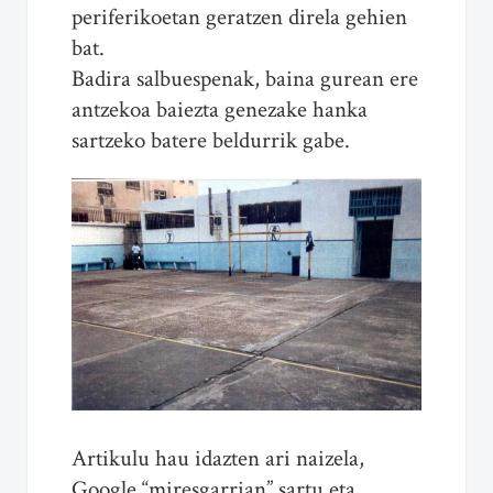
periferikoetan geratzen direla gehien
bat.
Badira salbuespenak, baina gurean ere
antzekoa baiezta genezake hanka
sartzeko batere beldurrik gabe.
Artikulu hau idazten ari naizela,
Google “miresgarrian” sartu eta