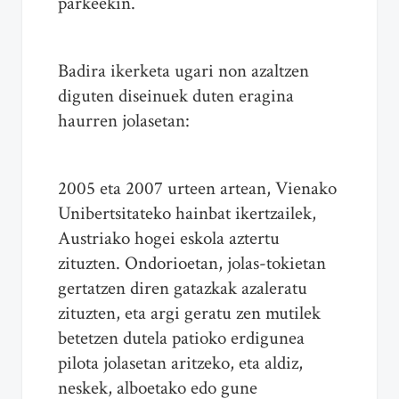
parkeekin.
Badira ikerketa ugari non azaltzen
diguten diseinuek duten eragina
haurren jolasetan:
2005 eta 2007 urteen artean, Vienako
Unibertsitateko hainbat ikertzailek,
Austriako hogei eskola aztertu
zituzten. Ondorioetan, jolas-tokietan
gertatzen diren gatazkak azaleratu
zituzten, eta argi geratu zen mutilek
betetzen dutela patioko erdigunea
pilota jolasetan aritzeko, eta aldiz,
neskek, alboetako edo gune