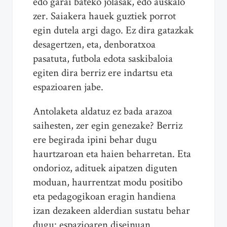
edo garai bateko jolasak, edo auskalo
zer. Saiakera hauek guztiek porrot
egin dutela argi dago. Ez dira gatazkak
desagertzen, eta, denboratxoa
pasatuta, futbola edota saskibaloia
egiten dira berriz ere indartsu eta
espazioaren jabe.
Antolaketa aldatuz ez bada arazoa
saihesten, zer egin genezake? Berriz
ere begirada ipini behar dugu
haurtzaroan eta haien beharretan. Eta
ondorioz, adituek aipatzen diguten
moduan, haurrentzat modu positibo
eta pedagogikoan eragin handiena
izan dezakeen alderdian sustatu behar
dugu: espazioaren diseinuan.