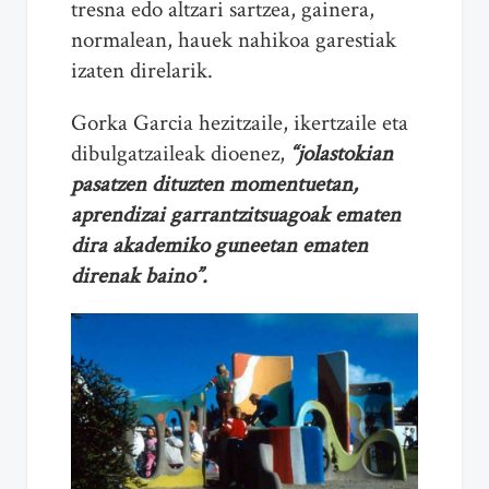
tresna edo altzari sartzea, gainera,
normalean, hauek nahikoa garestiak
izaten direlarik.
Gorka Garcia hezitzaile, ikertzaile eta
dibulgatzaileak dioenez,
“jolastokian
pasatzen dituzten momentuetan,
aprendizai garrantzitsuagoak ematen
dira akademiko guneetan ematen
direnak baino”.