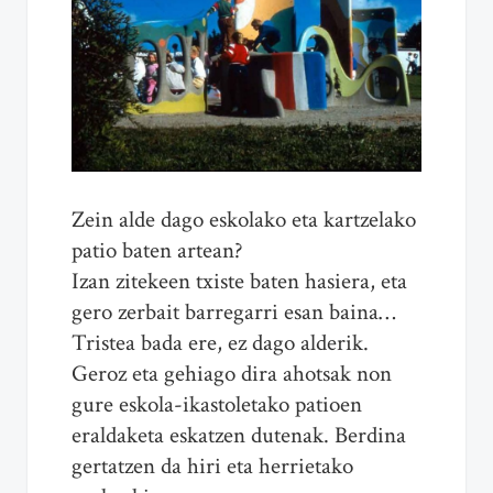
Zein alde dago eskolako eta kartzelako
patio baten artean?
Izan zitekeen txiste baten hasiera, eta
gero zerbait barregarri esan baina…
Tristea bada ere, ez dago alderik.
Geroz eta gehiago dira ahotsak non
gure eskola-ikastoletako patioen
eraldaketa eskatzen dutenak. Berdina
gertatzen da hiri eta herrietako