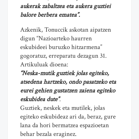
aukerak zabaltzea eta aukera guztiei
balore berbera ematea”.
Azkenik, Tonuccik askotan aipatzen
digun “Nazioarteko haurren
eskubideei buruzko hitzarmena”
gogoratuz, erreparatu dezagun 31.
Artikuluak dioena:
“Neska-mutik guztiek jolas egiteko,
atsedena hartzeko, ondo pasatzeko eta
eurei gehien gustatzen zaiena egiteko
eskubidea dute”
.
Guztiek, neskek eta mutilek, jolas
egiteko eskubideaz ari da, beraz, gure
lana da hori bermatzea espazioetan
behar bezala eraginez.