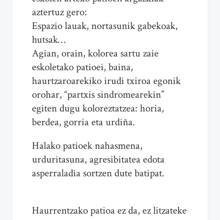
aztertuz gero:
Espazio lauak, nortasunik gabekoak,
hutsak…
Agian, orain, kolorea sartu zaie
eskoletako patioei, baina,
haurtzaroarekiko irudi txiroa egonik
orohar, “partxis sindromearekin”
egiten dugu koloreztatzea: horia,
berdea, gorria eta urdiña.
Halako patioek nahasmena,
urduritasuna, agresibitatea edota
asperraladia sortzen dute batipat.
Haurrentzako patioa ez da, ez litzateke