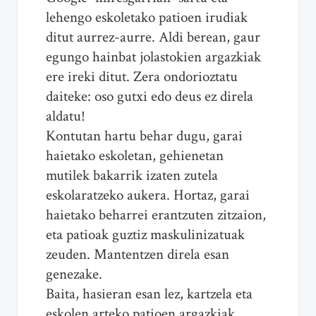
lehengo eskoletako patioen irudiak
ditut aurrez-aurre. Aldi berean, gaur
egungo hainbat jolastokien argazkiak
ere ireki ditut. Zera ondorioztatu
daiteke: oso gutxi edo deus ez direla
aldatu!
Kontutan hartu behar dugu, garai
haietako eskoletan, gehienetan
mutilek bakarrik izaten zutela
eskolaratzeko aukera. Hortaz, garai
haietako beharrei erantzuten zitzaion,
eta patioak guztiz maskulinizatuak
zeuden. Mantentzen direla esan
genezake.
Baita, hasieran esan lez, kartzela eta
eskolen arteko patioen argazkiak