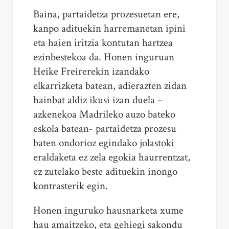
Baina, partaidetza prozesuetan ere,
kanpo adituekin harremanetan ipini
eta haien iritzia kontutan hartzea
ezinbestekoa da. Honen inguruan
Heike Freirerekin izandako
elkarrizketa batean, adierazten zidan
hainbat aldiz ikusi izan duela –
azkenekoa Madrileko auzo bateko
eskola batean- partaidetza prozesu
baten ondorioz egindako jolastoki
eraldaketa ez zela egokia haurrentzat,
ez zutelako beste adituekin inongo
kontrasterik egin.
Honen inguruko hausnarketa xume
hau amaitzeko, eta gehiegi sakondu