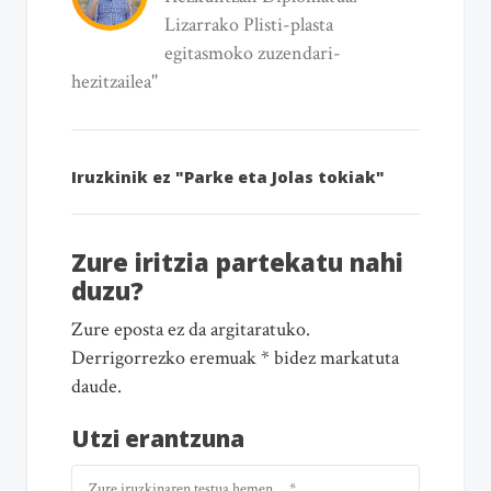
Lizarrako Plisti-plasta
egitasmoko zuzendari-
hezitzailea"
Iruzkinik ez "Parke eta Jolas tokiak"
Zure iritzia partekatu nahi
duzu?
Zure eposta ez da argitaratuko.
Derrigorrezko eremuak * bidez markatuta
daude.
Utzi erantzuna