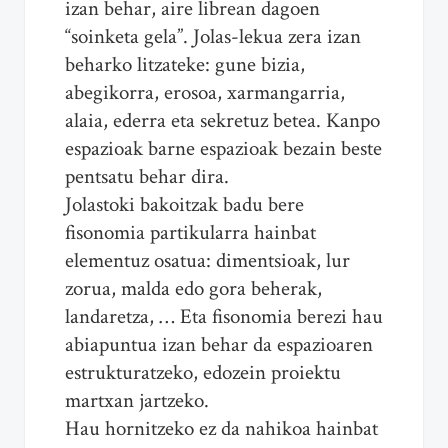
izan behar, aire librean dagoen
“soinketa gela”. Jolas-lekua zera izan
beharko litzateke: gune bizia,
abegikorra, erosoa, xarmangarria,
alaia, ederra eta sekretuz betea. Kanpo
espazioak barne espazioak bezain beste
pentsatu behar dira.
Jolastoki bakoitzak badu bere
fisonomia partikularra hainbat
elementuz osatua: dimentsioak, lur
zorua, malda edo gora beherak,
landaretza, … Eta fisonomia berezi hau
abiapuntua izan behar da espazioaren
estrukturatzeko, edozein proiektu
martxan jartzeko.
Hau hornitzeko ez da nahikoa hainbat