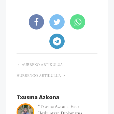
AURREKO ARTIKULUA
HURRENGO ARTIKULUA
Txusma Azkona
"Txusma Azkona. Haur
Hezkuntzan Diplomatua.