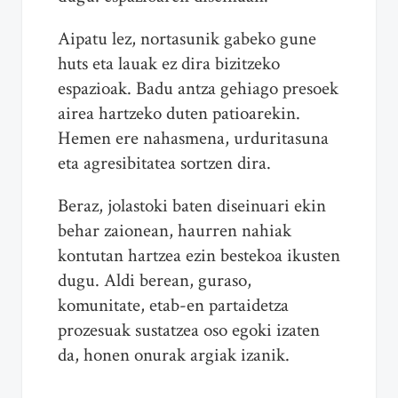
Aipatu lez, nortasunik gabeko gune
huts eta lauak ez dira bizitzeko
espazioak. Badu antza gehiago presoek
airea hartzeko duten patioarekin.
Hemen ere nahasmena, urduritasuna
eta agresibitatea sortzen dira.
Beraz, jolastoki baten diseinuari ekin
behar zaionean, haurren nahiak
kontutan hartzea ezin bestekoa ikusten
dugu. Aldi berean, guraso,
komunitate, etab-en partaidetza
prozesuak sustatzea oso egoki izaten
da, honen onurak argiak izanik.