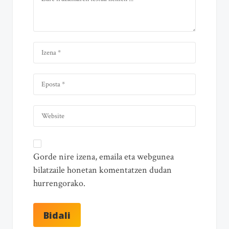
Gorde nire izena, emaila eta webgunea
bilatzaile honetan komentatzen dudan
hurrengorako.