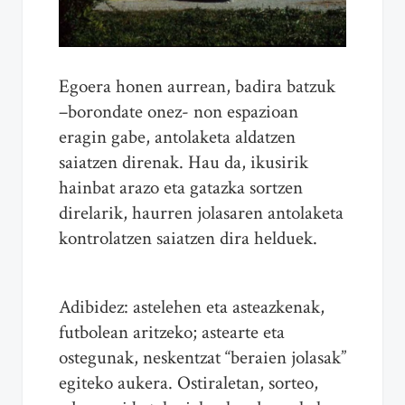
Egoera honen aurrean, badira batzuk
–borondate onez- non espazioan
eragin gabe, antolaketa aldatzen
saiatzen direnak. Hau da, ikusirik
hainbat arazo eta gatazka sortzen
direlarik, haurren jolasaren antolaketa
kontrolatzen saiatzen dira helduek.
Adibidez: astelehen eta asteazkenak,
futbolean aritzeko; astearte eta
ostegunak, neskentzat “beraien jolasak”
egiteko aukera. Ostiraletan, sorteo,