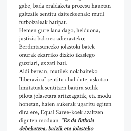
gabe, bada eraldaketa prozesu hauetan
galtzaile sentitu daitezkeenak: mutil
futbolzaleak batipat.
Hemen gure lana dago, helduona,
justizia balorea adierazteko:
Berdintasunezko jolastoki batek
onurak ekarriko dizkio ikaslego
guztiari, ez zati bati.
Aldi berean, mutilek nolabaiteko
“liberazioa” sentitu ahal dute, askotan
limitatuak sentitzen baitira soilik
pilota jolasetara aritzeagatik, eta modu
honetan, haien aukerak ugaritu egiten
dira ere, Equal Saree-koek azaltzen
diguten moduan.
“Ez da futbola
debekatzea, baizik eta jolasteko