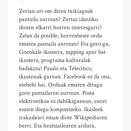
Zertan ari ote diren txikiagoak
pantaila aurrean? Zertaz idatziko
dioten elkarri horren interesgarri?
Zelan da posible, horrenbeste ordu
ematea pantaila aurrean? Eta gero gu,
Goenkale ikustera, zapping apur bat
ikustera, programa kulturalak
badakizu! Pasalo eta Telecinco,
ikusienak gurean. Facebook ez da ona,
etebebi bai. Orduak ematen ditugu
gure pantailaren aurrean. Posta
elektronikoa ez dabilkigunean, eurei
esaten diegu konpontzeko. Ikasleek
irakasleari eman diote Wikipediaren
berri. Eta hezitzailearen ardura,