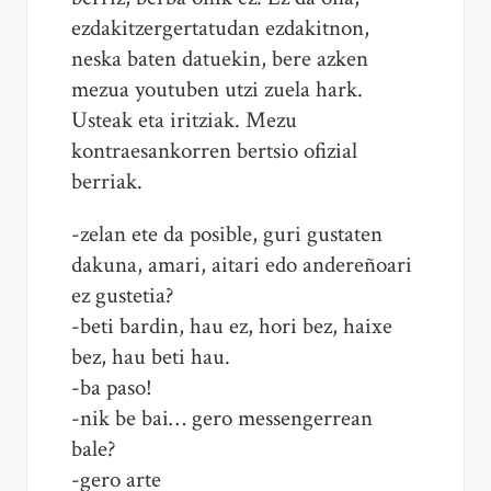
ezdakitzergertatudan ezdakitnon,
neska baten datuekin, bere azken
mezua youtuben utzi zuela hark.
Usteak eta iritziak. Mezu
kontraesankorren bertsio ofizial
berriak.
-zelan ete da posible, guri gustaten
dakuna, amari, aitari edo andereñoari
ez gustetia?
-beti bardin, hau ez, hori bez, haixe
bez, hau beti hau.
-ba paso!
-nik be bai… gero messengerrean
bale?
-gero arte