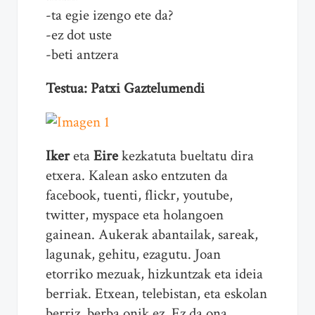
-ta egie izengo ete da?
-ez dot uste
-beti antzera
Testua: Patxi Gaztelumendi
Iker
eta
Eire
kezkatuta bueltatu dira
etxera. Kalean asko entzuten da
facebook, tuenti, flickr, youtube,
twitter, myspace eta holangoen
gainean. Aukerak abantailak, sareak,
lagunak, gehitu, ezagutu. Joan
etorriko mezuak, hizkuntzak eta ideia
berriak. Etxean, telebistan, eta eskolan
berriz, berba onik ez. Ez da ona,