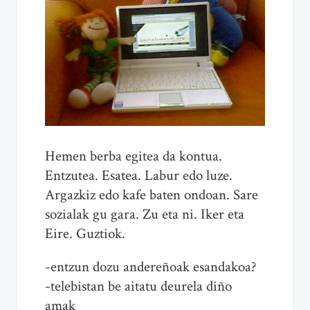
Hemen berba egitea da kontua.
Entzutea. Esatea. Labur edo luze.
Argazkiz edo kafe baten ondoan. Sare
sozialak gu gara. Zu eta ni. Iker eta
Eire. Guztiok.
-entzun dozu andereñoak esandakoa?
-telebistan be aitatu deurela diño
amak