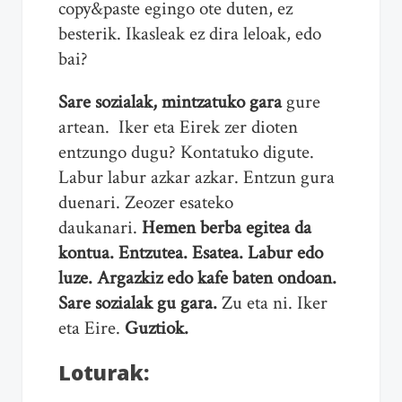
copy&paste egingo ote duten, ez
besterik. Ikasleak ez dira leloak, edo
bai?
Sare sozialak, mintzatuko gara
gure
artean. Iker eta Eirek zer dioten
entzungo dugu? Kontatuko digute.
Labur labur azkar azkar. Entzun gura
duenari. Zeozer esateko
daukanari.
Hemen berba egitea da
kontua. Entzutea. Esatea. Labur edo
luze. Argazkiz edo kafe baten ondoan.
Sare sozialak gu gara.
Zu eta ni. Iker
eta Eire.
Guztiok.
Loturak: