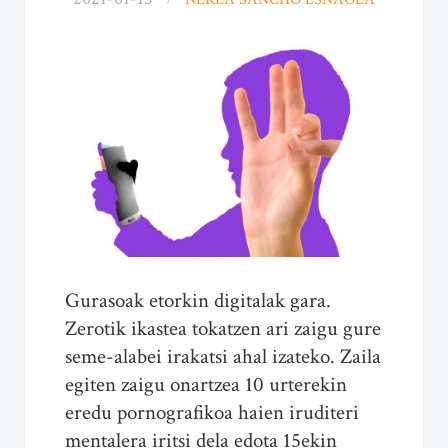
Gurasoak etorkin digitalak gara.
Zerotik ikastea tokatzen ari zaigu gure
seme-alabei irakatsi ahal izateko. Zaila
egiten zaigu onartzea 10 urterekin
eredu pornografikoa haien iruditeri
mentalera iritsi dela edota 15ekin