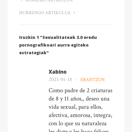
AURREKO ARTIKULUA
HURRENGO ARTIKULUA
Iruzkin 1 "Sexualitateak 3.0 eredu
pornografikoari aurre egiteko
estrategiak"
Xabino
2021-01-18
ERANTZUN
Como padre de 2 criaturas
de 8 y 11 años,, deseo una
vida sexual, para ellos,
afectiva, amorosa, integra,
con lo que su naturaleza
les dicte y les haga felices,