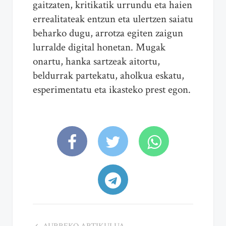
gaitzaten, kritikatik urrundu eta haien
errealitateak entzun eta ulertzen saiatu
beharko dugu, arrotza egiten zaigun
lurralde digital honetan. Mugak
onartu, hanka sartzeak aitortu,
beldurrak partekatu, aholkua eskatu,
esperimentatu eta ikasteko prest egon.