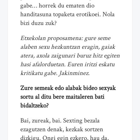
gabe… horrek du ematen dio
handitasuna topaketa erotikoei. Nola
bizi duzu zuk?
Etxekolan proposamena: gure seme
alaben sexu hezkuntzan eragin, gaiak
atera, axola zaigunari buruz hitz egiten
hasi afalorduetan. Euren iritzi eskatu
kritikatu gabe. Jakinminez.
Zure semeak edo alabak bideo sexyak
sortu al ditu bere maitaleren bati
bidaltzeko?
Bai, zureak, bai. Sexting bezala
ezagutzen denak, kezkak sortzen
dizkigu. Ongi egin ezkero, hau da,