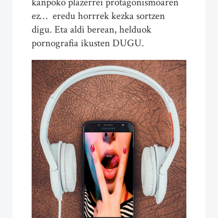
kanpoko plazerrei protagonismoaren
ez… eredu horrrek kezka sortzen
digu. Eta aldi berean, helduok
pornografia ikusten DUGU.