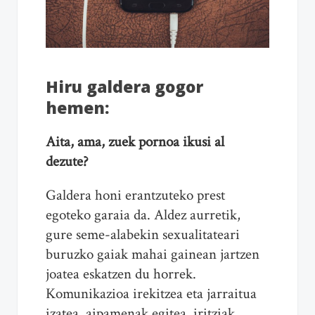
Hiru galdera gogor
hemen:
Aita, ama, zuek pornoa ikusi al
dezute?
Galdera honi erantzuteko prest
egoteko garaia da. Aldez aurretik,
gure seme-alabekin sexualitateari
buruzko gaiak mahai gainean jartzen
joatea eskatzen du horrek.
Komunikazioa irekitzea eta jarraitua
izatea, aipamenak egitea, iritziak