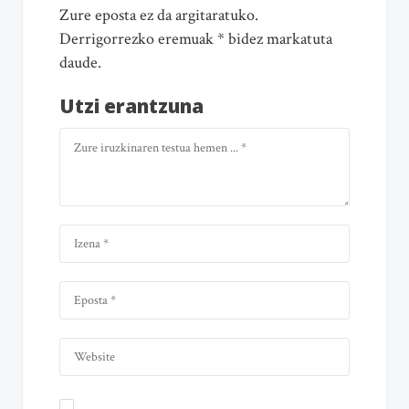
Zure eposta ez da argitaratuko.
Derrigorrezko eremuak * bidez markatuta
daude.
Utzi erantzuna