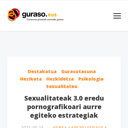
Destakatua
Gurasotasuna
Heziketa
Hezkidetza
Psikologia
Sexualitatea
Sexualitateak 3.0 eredu
pornografikoari aurre
egiteko estrategiak
2021-01-15
NEREA SANCHO ESNAOLA