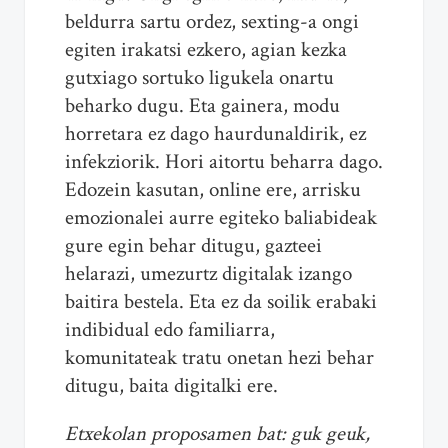
beldurra sartu ordez, sexting-a ongi
egiten irakatsi ezkero, agian kezka
gutxiago sortuko ligukela onartu
beharko dugu. Eta gainera, modu
horretara ez dago haurdunaldirik, ez
infekziorik. Hori aitortu beharra dago.
Edozein kasutan, online ere, arrisku
emozionalei aurre egiteko baliabideak
gure egin behar ditugu, gazteei
helarazi, umezurtz digitalak izango
baitira bestela. Eta ez da soilik erabaki
indibidual edo familiarra,
komunitateak tratu onetan hezi behar
ditugu, baita digitalki ere.
Etxekolan proposamen bat: guk geuk,