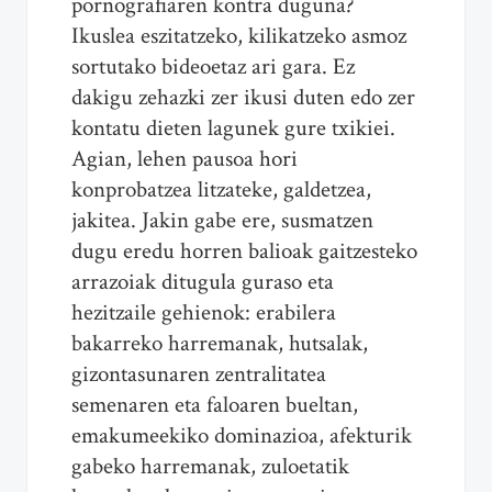
pornografiaren kontra duguna?
Ikuslea eszitatzeko, kilikatzeko asmoz
sortutako bideoetaz ari gara. Ez
dakigu zehazki zer ikusi duten edo zer
kontatu dieten lagunek gure txikiei.
Agian, lehen pausoa hori
konprobatzea litzateke, galdetzea,
jakitea. Jakin gabe ere, susmatzen
dugu eredu horren balioak gaitzesteko
arrazoiak ditugula guraso eta
hezitzaile gehienok: erabilera
bakarreko harremanak, hutsalak,
gizontasunaren zentralitatea
semenaren eta faloaren bueltan,
emakumeekiko dominazioa, afekturik
gabeko harremanak, zuloetatik