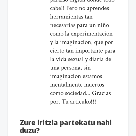
cabe!! Pero no aprendes
herramientas tan
necesarias para un niño
como la experimentacion
y la imaginacion, que por
cierto tan importante para
la vida sexual y diaria de
una persona, sin
imaginacion estamos
mentalmente muertos
como sociedad... Gracias
por. Tu articuko!!!
Zure iritzia partekatu nahi
duzu?