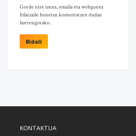
Gorde nire izena, emaila eta webgunea
bilatzaile honetan komentatzen dudan
hurrengorako.
KONTAKTUA