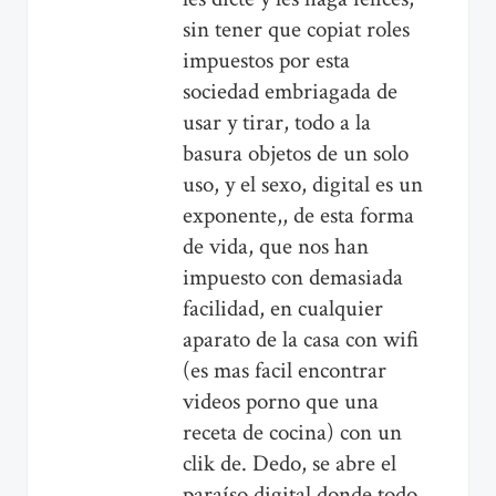
sin tener que copiat roles
impuestos por esta
sociedad embriagada de
usar y tirar, todo a la
basura objetos de un solo
uso, y el sexo, digital es un
exponente,, de esta forma
de vida, que nos han
impuesto con demasiada
facilidad, en cualquier
aparato de la casa con wifi
(es mas facil encontrar
videos porno que una
receta de cocina) con un
clik de. Dedo, se abre el
paraíso digital donde todo