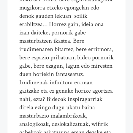
mugikorra etxeko egongelan edo
denok gauden lekuan soilik
erabiltzea… Horrez gain, ideia ona
izan daiteke, pornorik gabe
masturbatzen ikastea. Bere
irudimenaren bitartez, bere erritmora,
bere espazio pribatuan, bideo pornorik
gabe, bere ezagun, lagun edo miresten
duen horiekin fantaseatuz.
Irudimenak infinitora eraman
gaitzake eta ez genuke horixe agortzea
nahi, ezta? Bideoak inspiragarriak
direla ezingo dugu ukatu baina
masturbazio inalambrikoak,
analogikoak, deslokalizatuak, wifirik
gabekoak askatasuna eman dezake eta