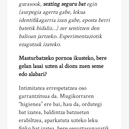
gurasook,
sexting seguru bat
egin
(aurpegia agertu gabe, lekua
identifikagarria izan gabe, eposta berri
batetik bidaliz…) zer sentitzen den
balioan jartzeko. Esperimentaziotik
ezagutzak izateko.
Masturbatzeko pornoa ikusteko, bere
gelan lasai uzten al diozu zuen seme
edo alabari?
Intimitatea errespetatzea oso
garrantzitsua da. Mugikorraren
“higienea” ere bai, hau da, ordutegi
bat izatea, baldintza batzuetan
erabiltzea, aparkatuta uzteko leku
finko bat izatea, bere segurtasunagatik