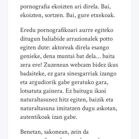
pornografia ekoizten ari direla. Bai,
ekoizten, sortzen. Bai, gure etxekoak.
Eredu pornografikoari aurre egiteko
ditugun baliabide arrazionalek potto
egiten dute: aktoreak direla esango
genieke, dena muntai bat dela… baita
zera ere! Zuzenean webcam bidez ikus
badaiteke, ez gara sinesgarriak izango
eta argudiorik gabe geratuko gara,
lotsatuta gainera. Ez baitugu ikasi
naturaltasunez hitz egiten, baizik eta
naturaltasuna imitatzen dugu askotan,
autentikoak izan gabe.
Benetan, sakonean, zein da