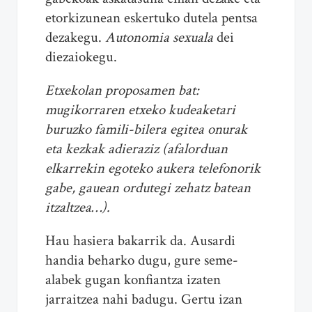
etorkizunean eskertuko dutela pentsa
dezakegu.
Autonomia sexuala
dei
diezaiokegu.
Etxekolan proposamen bat:
mugikorraren etxeko kudeaketari
buruzko famili-bilera egitea onurak
eta kezkak adieraziz (afalorduan
elkarrekin egoteko aukera telefonorik
gabe, gauean ordutegi zehatz batean
itzaltzea…).
Hau hasiera bakarrik da. Ausardi
handia beharko dugu, gure seme-
alabek gugan konfiantza izaten
jarraitzea nahi badugu. Gertu izan