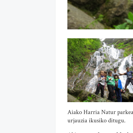
Aiako Harria Natur parkean
urjauzia ikusiko ditugu.