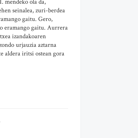
I. mendeko ola da,
hen seinalea, zuri-berdea
eramango gaitu. Gero,
ino eramango gaitu. Aurrera
 Etxea izandakoaren
tzondo urjauzia aztarna
 aldera iritsi ostean gora