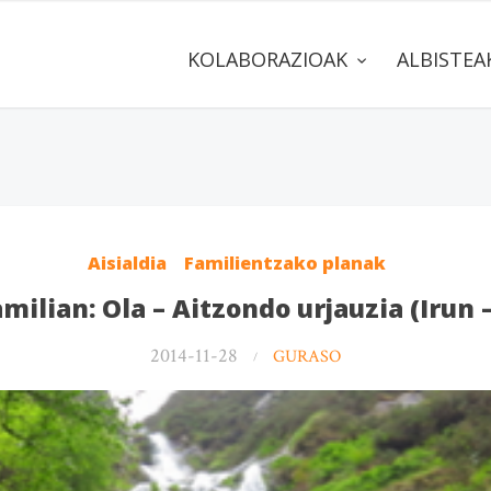
KOLABORAZIOAK
ALBISTE
Aisialdia
Familientzako planak
milian: Ola – Aitzondo urjauzia (Irun 
2014-11-28
GURASO