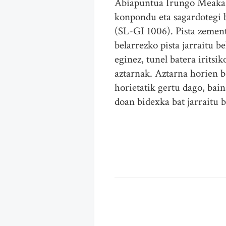
Abiapuntua Irungo Meaka a
konpondu eta sagardotegi 
(SL-GI 1006). Pista zement
belarrezko pista jarraitu 
eginez, tunel batera irits
aztarnak. Aztarna horien b
horietatik gertu dago, bain
doan bidexka bat jarraitu 