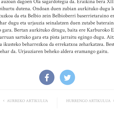
uzoan dagoen Ola sagardotegia da. Eraikina bera XII
bihurtu dutena. Ondoan duen zubian aurkituko dugu le
uzkoa da eta Belbio zein Belbioberri baserrietaraino 
behar dugu eta urjauzia seinalatzen duen zutabe batera
iko gara. Bertan aurkituko ditugu, baita ere Karburoko
arruan sartuko gara eta pista jarraitu egingo dugu. Ai
a ikusteko beharrezkoa da errekatxoa zeharkatzea. Beste
behar da. Urjauziaren beheko aldera eramango gaitu.
AURREKO ARTIKULUA
HURRENGO ARTIKULUA