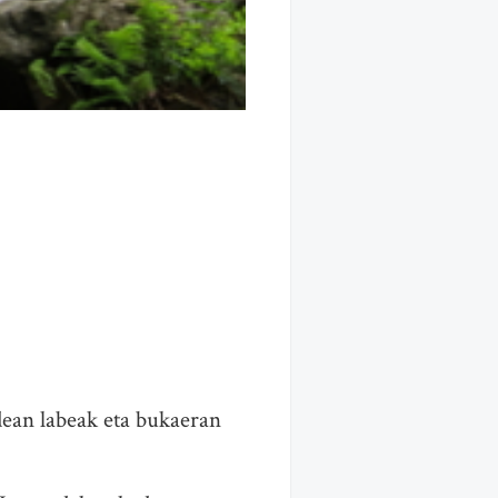
dean labeak eta bukaeran