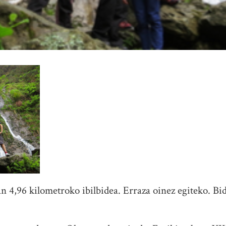
 4,96 kilometroko ibilbidea. Erraza oinez egiteko. Bi