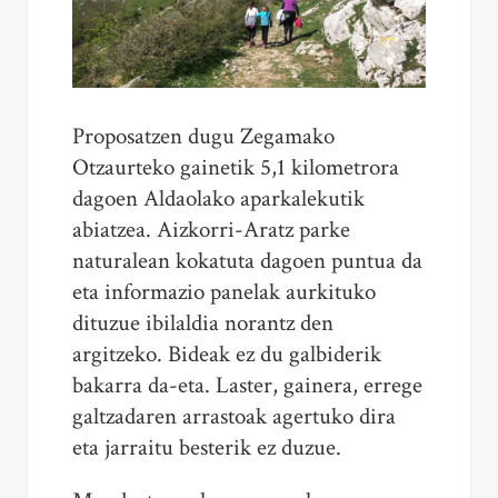
Proposatzen dugu Zegamako
Otzaurteko gainetik 5,1 kilometrora
dagoen Aldaolako aparkalekutik
abiatzea. Aizkorri-Aratz parke
naturalean kokatuta dagoen puntua da
eta informazio panelak aurkituko
dituzue ibilaldia norantz den
argitzeko. Bideak ez du galbiderik
bakarra da-eta. Laster, gainera, errege
galtzadaren arrastoak agertuko dira
eta jarraitu besterik ez duzue.