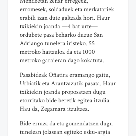
Mendeetan zehar erregeek,
erromesek, soldaduek eta merkatariek
erabili izan dute galtzada hori. Haur
txikiekin joanda —4 bat urte—
ordubete pasa beharko duzue San
Adriango tunelera iristeko. 55
metroko haitzuloa da eta 1000
metroko garaieran dago kokatuta.
Pasabideak Oñatira eramango gaitu,
Urbiatik eta Arantzazutik pasata. Haur
txikiekin joanda proposatzen dugu
etorritako bide beretik egitea itzulia.
Hau da, Zegamara itzultzea.
Bide erraza da eta gomendatzen dugu
tunelean jolasean egiteko esku-argia