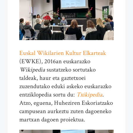
Euskal Wikilarien Kultur Elkarteak
(EWKE), 2016an euskarazko
Wikipedia
sustatzeko sortutako
taldeak, haur eta gaztetxoei
zuzendutako eduki askeko euskarazko
entziklopedia sortu du:
Txikipedia
.
Atzo, eguena, Huheziren Eskoriatzako
campusean aurkeztu zuten dagoeneko
martxan dagoen proiektua.