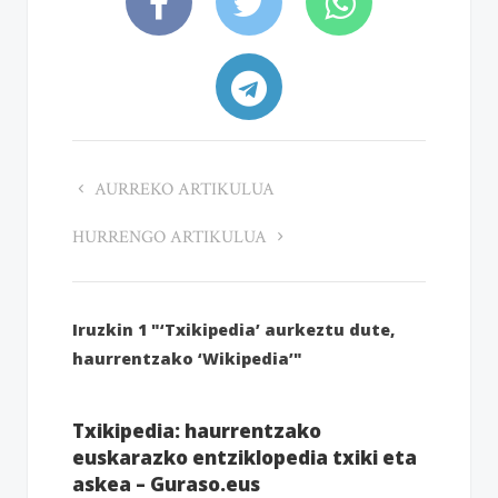
AURREKO ARTIKULUA
HURRENGO ARTIKULUA
Iruzkin 1 "‘Txikipedia’ aurkeztu dute,
haurrentzako ‘Wikipedia’"
Txikipedia: haurrentzako
euskarazko entziklopedia txiki eta
askea – Guraso.eus