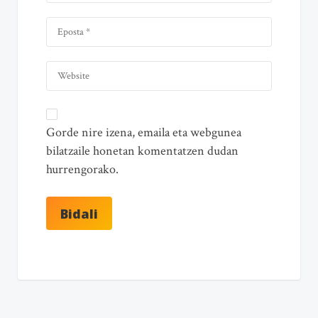
Gorde nire izena, emaila eta webgunea
bilatzaile honetan komentatzen dudan
hurrengorako.