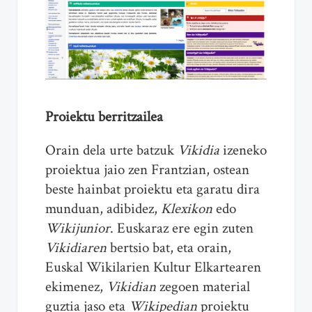
Proiektu berritzailea
Orain dela urte batzuk
Vikidia
izeneko
proiektua jaio zen Frantzian, ostean
beste hainbat proiektu eta garatu dira
munduan, adibidez,
Klexikon
edo
Wikijunior
. Euskaraz ere egin zuten
Vikidiaren
bertsio bat, eta orain,
Euskal Wikilarien Kultur Elkartearen
ekimenez,
Vikidian
zegoen material
guztia jaso eta
Wikipedian
proiektu