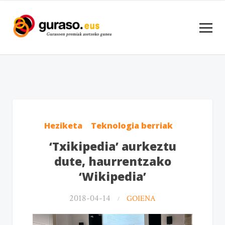
Heziketa
Teknologia berriak
‘Txikipedia’ aurkeztu
dute, haurrentzako
‘Wikipedia’
2018-04-14
GOIENA