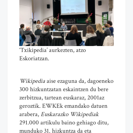
‘Txikipedia’ aurkezten, atzo
Eskoriatzan.
Wikipedia
aise ezaguna da, dagoeneko
300 hizkuntzatan eskaintzen du bere
zerbitzua, tartean euskaraz, 2001az
geroztik. EWKEk emandako datuen
arabera,
Euskarazko Wikipediak
291.000 artikulu baino gehiago ditu,
munduko 31. hizkuntza da eta