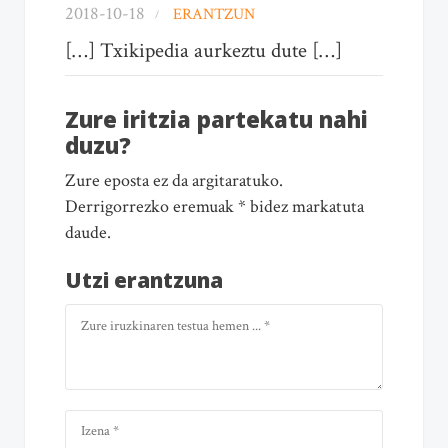
2018-10-18
ERANTZUN
[…] Txikipedia aurkeztu dute […]
Zure iritzia partekatu nahi
duzu?
Zure eposta ez da argitaratuko.
Derrigorrezko eremuak * bidez markatuta
daude.
Utzi erantzuna