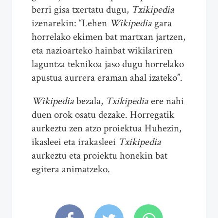
berri gisa txertatu dugu,
Txikipedia
izenarekin: “Lehen
Wikipedia
gara
horrelako ekimen bat martxan jartzen,
eta nazioarteko hainbat wikilariren
laguntza teknikoa jaso dugu horrelako
apustua aurrera eraman ahal izateko”.
Wikipedia
bezala,
Txikipedia
ere nahi
duen orok osatu dezake. Horregatik
aurkeztu zen atzo proiektua Huhezin,
ikasleei eta irakasleei
Txikipedia
aurkeztu eta proiektu honekin bat
egitera animatzeko.