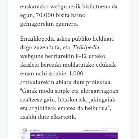
euskarazko webgunerik bisitatuena da
egun, 70.000 bisita baino
gehiagorekin egunero.
Entziklopedia askea publiko helduari
dago zuzenduta, eta
Txikipedia
webgune berriarekin 8-12 urteko
ikasleei bereziki moldatutako edukiak
eman nahi zaizkie. 1.000
artikulurekin abiatu dute proiektua.
“Gaiak modu sinple eta ulergarriagoan
azaltzeaz gain, bitxikeriak, jakingaiak
eta argibideak ematea da helburua”,
azaldu dute elkartetik.