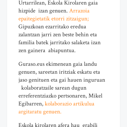
Urtarrilean, Eskola Kirolaren gaia
hizpide izan genuen.
Arrazoia
epaitegietatik etorri zitzaigun;
Gipuzkoan ezarritako eredua
zalantzan jarri zen beste behin eta
familia batek jarritako salaketa izan
zen gainera abiapuntua.
Guraso.eus ekimenean gaia landu
genuen, sareetan iritziak eskatu eta
jaso genituen eta gai hauen inguruan
kolaboratzaile sarean dugun
erreferentziazko pertsonaren, Mikel
Egibarren,
kolaborazio artikulua
argitaratu genuen.
Eskola kirolaren afera hau erabili