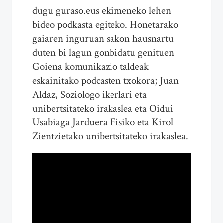
dugu guraso.eus ekimeneko lehen
bideo podkasta egiteko. Honetarako
gaiaren inguruan sakon hausnartu
duten bi lagun gonbidatu genituen
Goiena komunikazio taldeak
eskainitako podcasten txokora; Juan
Aldaz, Soziologo ikerlari eta
unibertsitateko irakaslea eta Oidui
Usabiaga Jarduera Fisiko eta Kirol
Zientzietako unibertsitateko irakaslea.