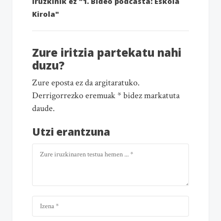
Iruzkinik ez "1. Bideo podcasta: Eskola
Kirola"
Zure iritzia partekatu nahi
duzu?
Zure eposta ez da argitaratuko.
Derrigorrezko eremuak * bidez markatuta
daude.
Utzi erantzuna