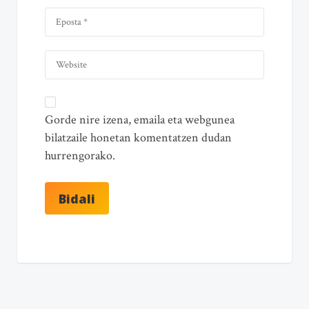
Gorde nire izena, emaila eta webgunea
bilatzaile honetan komentatzen dudan
hurrengorako.