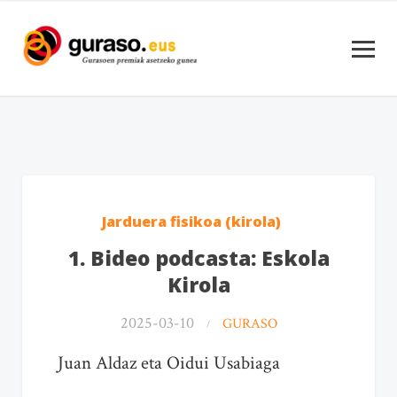
Jarduera fisikoa (kirola)
1. Bideo podcasta: Eskola
Kirola
2025-03-10
GURASO
Juan Aldaz eta Oidui Usabiaga