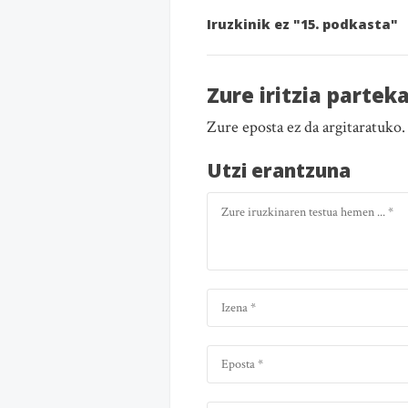
Iruzkinik ez "15. podkasta"
Zure iritzia partek
Zure eposta ez da argitaratuko
Utzi erantzuna