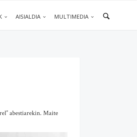
AK
AISIALDIA
MULTIMEDIA
el” abestiarekin. Maite