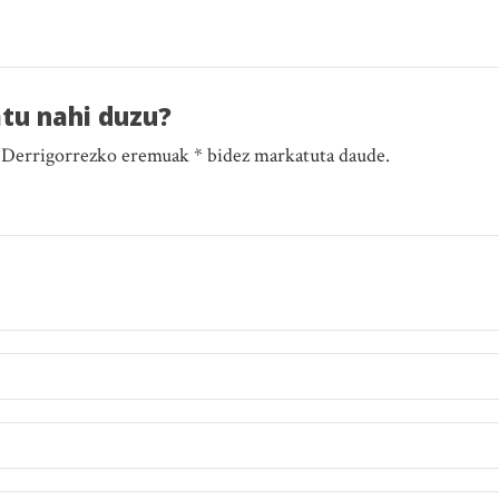
atu nahi duzu?
. Derrigorrezko eremuak * bidez markatuta daude.