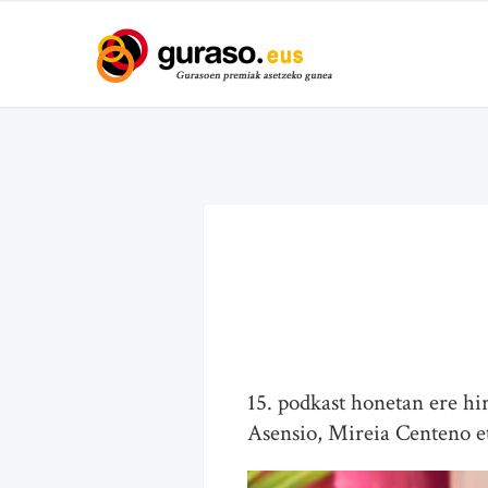
15. podkast honetan ere hi
Asensio, Mireia Centeno et