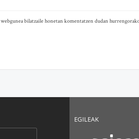
ta webgunea bilatzaile honetan komentatzen dudan hurrengorako
EGILEAK