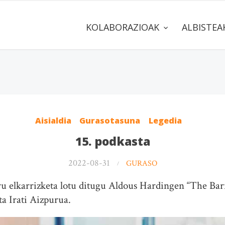
KOLABORAZIOAK
ALBISTE
Aisialdia
Gurasotasuna
Legedia
15. podkasta
2022-08-31
GURASO
ru elkarrizketa lotu ditugu Aldous Hardingen “The Barr
a Irati Aizpurua.