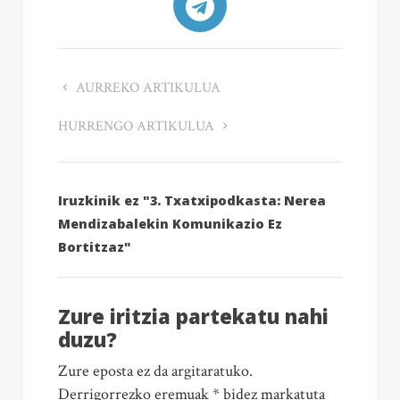
AURREKO ARTIKULUA
HURRENGO ARTIKULUA
Iruzkinik ez "3. Txatxipodkasta: Nerea
Mendizabalekin Komunikazio Ez
Bortitzaz"
Zure iritzia partekatu nahi
duzu?
Zure eposta ez da argitaratuko.
Derrigorrezko eremuak * bidez markatuta