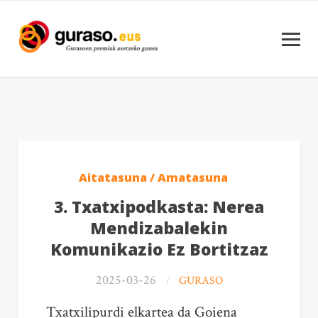
Aitatasuna / Amatasuna
3. Txatxipodkasta: Nerea
Mendizabalekin
Komunikazio Ez Bortitzaz
2025-03-26
GURASO
Txatxilipurdi elkartea da Goiena