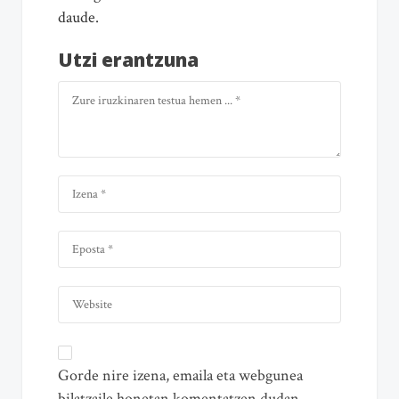
daude.
Utzi erantzuna
Gorde nire izena, emaila eta webgunea
bilatzaile honetan komentatzen dudan