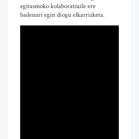
egitasmoko kolaboratzaile ere
badenari egin diogu elkarrizketa.