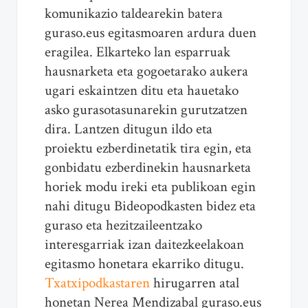
komunikazio taldearekin batera
guraso.eus egitasmoaren ardura duen
eragilea. Elkarteko lan esparruak
hausnarketa eta gogoetarako aukera
ugari eskaintzen ditu eta hauetako
asko gurasotasunarekin gurutzatzen
dira. Lantzen ditugun ildo eta
proiektu ezberdinetatik tira egin, eta
gonbidatu ezberdinekin hausnarketa
horiek modu ireki eta publikoan egin
nahi ditugu Bideopodkasten bidez eta
guraso eta hezitzaileentzako
interesgarriak izan daitezkeelakoan
egitasmo honetara ekarriko ditugu.
Txatxipodkastaren
hirugarren atal
honetan Nerea Mendizabal guraso.eus