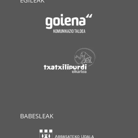
EGILEAK
BABESLEAK