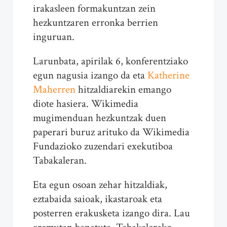
irakasleen formakuntzan zein
hezkuntzaren erronka berrien
inguruan.
Larunbata, apirilak 6, konferentziako
egun nagusia izango da eta
Katherine
Maherren
hitzaldiarekin emango
diote hasiera. Wikimedia
mugimenduan hezkuntzak duen
paperari buruz arituko da Wikimedia
Fundazioko zuzendari exekutiboa
Tabakaleran.
Eta egun osoan zehar hitzaldiak,
eztabaida saioak, ikastaroak eta
posterren erakusketa izango dira. Lau