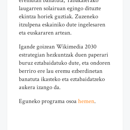
eremutan banatuta, Tabakalerako
laugarren solairuan egingo dituzte
ekintza horiek guztiak. Zuzeneko
itzulpena eskainiko dute ingelesaren
eta euskararen artean.
Igande goizean Wikimedia 2030
estrategian hezkuntzak duen paperari
buruz eztabaidatuko dute, eta ondoren
berriro ere lau eremu ezberdinetan
banatuta ikasteko eta eztabaidatzeko
aukera izango da.
Eguneko programa osoa
hemen
.