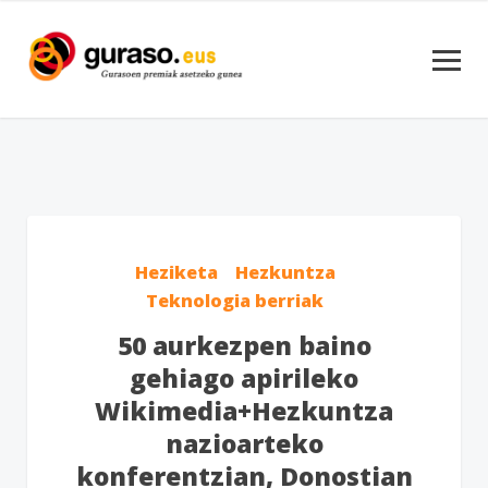
Heziketa
Hezkuntza
Teknologia berriak
50 aurkezpen baino
gehiago apirileko
Wikimedia+Hezkuntza
nazioarteko
konferentzian, Donostian