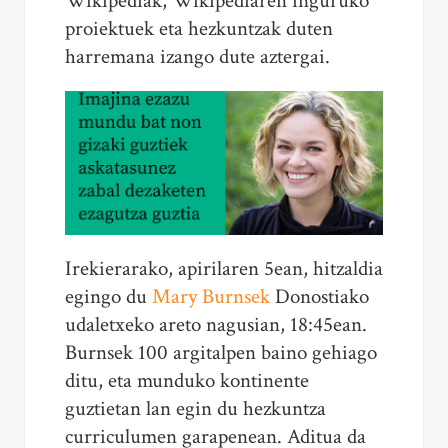
Wikipediak, Wikipediaren inguruko
proiektuek eta hezkuntzak duten
harremana izango dute aztergai.
Irekierarako, apirilaren 5ean, hitzaldia
egingo du
Mary Burnsek
Donostiako
udaletxeko areto nagusian, 18:45ean.
Burnsek 100 argitalpen baino gehiago
ditu, eta munduko kontinente
guztietan lan egin du hezkuntza
curriculumen garapenean. Aditua da