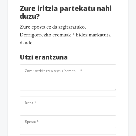
Zure iritzia partekatu nahi
duzu?
Zure eposta ez da argitaratuko.
Derrigorrezko eremuak * bidez markatuta
daude.
Utzi erantzuna