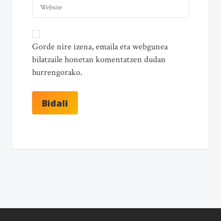
Gorde nire izena, emaila eta webgunea
bilatzaile honetan komentatzen dudan
hurrengorako.