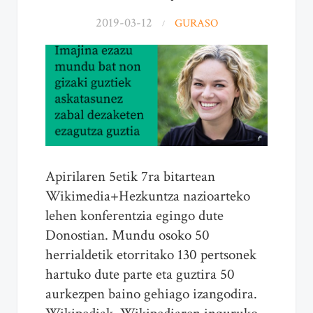
2019-03-12
GURASO
Apirilaren 5etik 7ra bitartean
Wikimedia+Hezkuntza nazioarteko
lehen konferentzia egingo dute
Donostian. Mundu osoko 50
herrialdetik etorritako 130 pertsonek
hartuko dute parte eta guztira 50
aurkezpen baino gehiago izangodira.