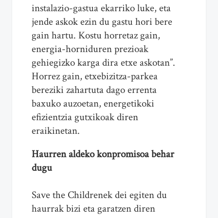
instalazio-gastua ekarriko luke, eta
jende askok ezin du gastu hori bere
gain hartu. Kostu horretaz gain,
energia-horniduren prezioak
gehiegizko karga dira etxe askotan”.
Horrez gain, etxebizitza-parkea
bereziki zahartuta dago errenta
baxuko auzoetan, energetikoki
efizientzia gutxikoak diren
eraikinetan.
Haurren aldeko konpromisoa behar
dugu
Save the Childrenek dei egiten du
haurrak bizi eta garatzen diren