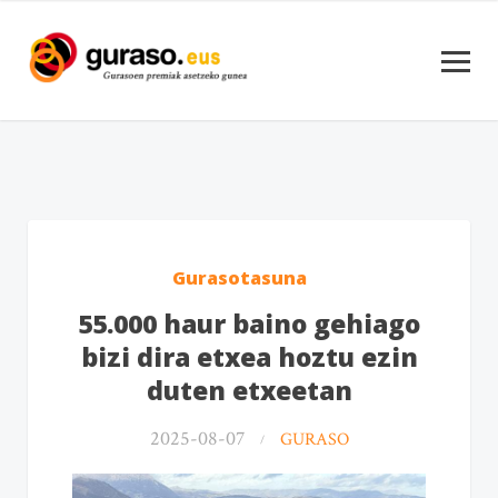
Gurasotasuna
55.000 haur baino gehiago
bizi dira etxea hoztu ezin
duten etxeetan
2025-08-07
GURASO