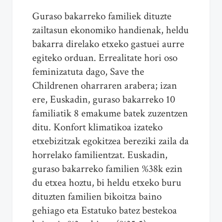
Guraso bakarreko familiek dituzte
zailtasun ekonomiko handienak, heldu
bakarra direlako etxeko gastuei aurre
egiteko orduan. Errealitate hori oso
feminizatuta dago, Save the
Childrenen oharraren arabera; izan
ere, Euskadin, guraso bakarreko 10
familiatik 8 emakume batek zuzentzen
ditu. Konfort klimatikoa izateko
etxebizitzak egokitzea bereziki zaila da
horrelako familientzat. Euskadin,
guraso bakarreko familien %38k ezin
du etxea hoztu, bi heldu etxeko buru
dituzten familien bikoitza baino
gehiago eta Estatuko batez bestekoa