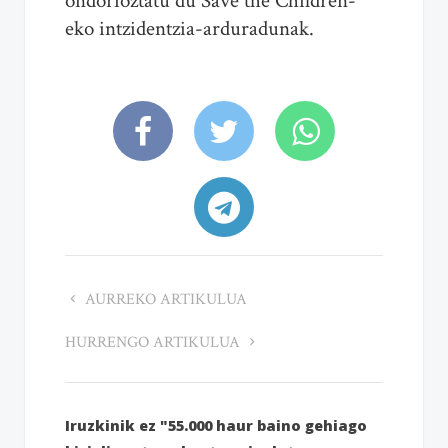
ondorioztatu du Save the Children-
eko intzidentzia-arduradunak.
AURREKO ARTIKULUA
HURRENGO ARTIKULUA
Iruzkinik ez "55.000 haur baino gehiago