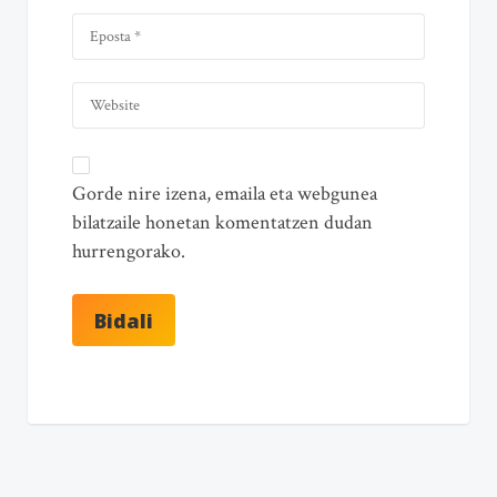
Gorde nire izena, emaila eta webgunea
bilatzaile honetan komentatzen dudan
hurrengorako.