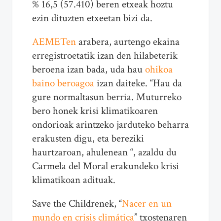
% 16,5 (57.410) beren etxeak hoztu
ezin dituzten etxeetan bizi da.
AEMETen
arabera, aurtengo ekaina
erregistroetatik izan den hilabeterik
beroena izan bada, uda hau
ohikoa
baino beroagoa
izan daiteke. “Hau da
gure normaltasun berria. Muturreko
bero honek krisi klimatikoaren
ondorioak arintzeko jarduteko beharra
erakusten digu, eta bereziki
haurtzaroan, ahulenean “, azaldu du
Carmela del Moral erakundeko krisi
klimatikoan adituak.
Save the Childrenek, “
Nacer en un
mundo en crisis climática
” txostenaren