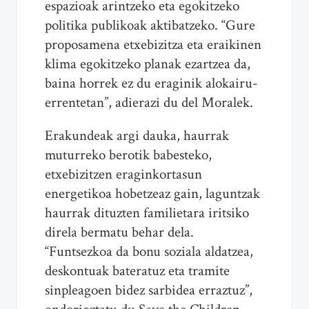
espazioak arintzeko eta egokitzeko
politika publikoak aktibatzeko. “Gure
proposamena etxebizitza eta eraikinen
klima egokitzeko planak ezartzea da,
baina horrek ez du eraginik alokairu-
errentetan”, adierazi du del Moralek.
Erakundeak argi dauka, haurrak
muturreko berotik babesteko,
etxebizitzen eraginkortasun
energetikoa hobetzeaz gain, laguntzak
haurrak dituzten familietara iritsiko
direla bermatu behar dela.
“Funtsezkoa da bonu soziala aldatzea,
deskontuak bateratuz eta tramite
sinpleagoen bidez sarbidea erraztuz”,