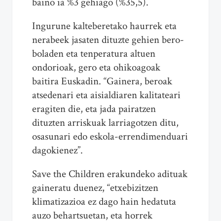
baino ia %3 gehiago (%35,5).
Ingurune kalteberetako haurrek eta
nerabeek jasaten dituzte gehien bero-
boladen eta tenperatura altuen
ondorioak, gero eta ohikoagoak
baitira Euskadin. “Gainera, beroak
atsedenari eta aisialdiaren kalitateari
eragiten die, eta jada pairatzen
dituzten arriskuak larriagotzen ditu,
osasunari edo eskola-errendimenduari
dagokienez”.
Save the Children erakundeko adituak
gaineratu duenez, “etxebizitzen
klimatizazioa ez dago hain hedatuta
auzo behartsuetan, eta horrek