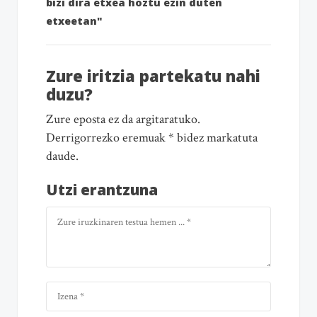
bizi dira etxea hoztu ezin duten
etxeetan"
Zure iritzia partekatu nahi
duzu?
Zure eposta ez da argitaratuko.
Derrigorrezko eremuak * bidez markatuta
daude.
Utzi erantzuna