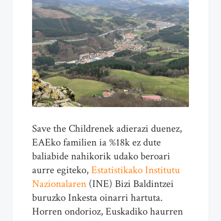
Save the Childrenek adierazi duenez,
EAEko familien ia %18k ez dute
baliabide nahikorik udako beroari
aurre egiteko,
Estatistikako Institutu
Nazionalaren
(INE) Bizi Baldintzei
buruzko Inkesta oinarri hartuta.
Horren ondorioz, Euskadiko haurren