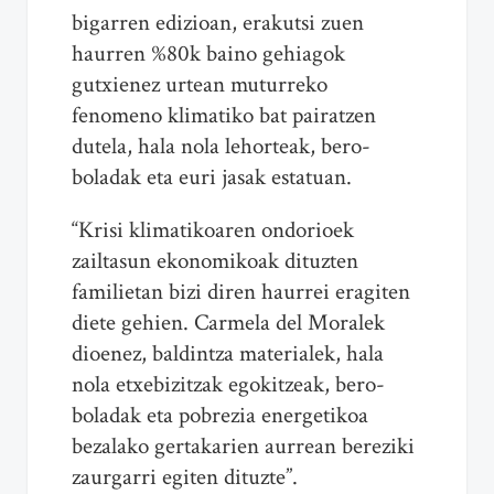
bigarren edizioan, erakutsi zuen
haurren %80k baino gehiagok
gutxienez urtean muturreko
fenomeno klimatiko bat pairatzen
dutela, hala nola lehorteak, bero-
boladak eta euri jasak estatuan.
“Krisi klimatikoaren ondorioek
zailtasun ekonomikoak dituzten
familietan bizi diren haurrei eragiten
diete gehien. Carmela del Moralek
dioenez, baldintza materialek, hala
nola etxebizitzak egokitzeak, bero-
boladak eta pobrezia energetikoa
bezalako gertakarien aurrean bereziki
zaurgarri egiten dituzte”.