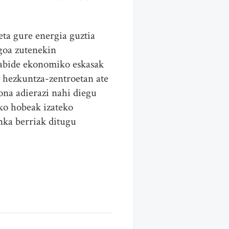
ta gure energia guztia
goa zutenekin
iabide ekonomiko eskasak
te hezkuntza-zentroetan ate
ona adierazi nahi diegu
iko hobeak izateko
nka berriak ditugu