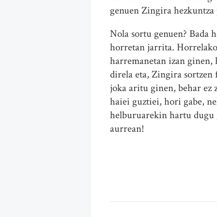
genuen Zingira hezkuntza 
Nola sortu genuen? Bada h
horretan jarrita. Horrela
harremanetan izan ginen, 
direla eta, Zingira sortzen
joka aritu ginen, behar ez
haiei guztiei, hori gabe, 
helburuarekin hartu dugu 
aurrean!