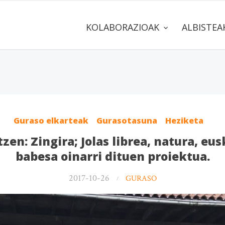
KOLABORAZIOAK
ALBISTE
Guraso elkarteak
Gurasotasuna
Heziketa
zen: Zingira; Jolas librea, natura, eu
babesa oinarri dituen proiektua.
2017-10-26
GURASO