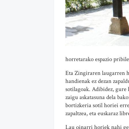
horretarako espazio pribil
Eta Zingiraren laugarren 
handienak ez dezan zapaldu
sotilagoak. Adibidez, gure
zaigu askatasuna dela bako
bortizkeria sotil horiei e
zapaltzea, eta euskaraz lib
Lau oinarri horiek nahi g