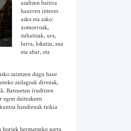
azaltzen baitira
haurren interes
asko eta asko:
xomorroak,
zuhaitzak, ura,
lurra, lokatza, sua
eta abar, eta
asko zaintzen dugu haur
usteko zailagoak direnak,
ak. Batzuetan iruditzen
or egon daitezkeen
zkuntza handienak txikia
a horiek bermatzeko sortu