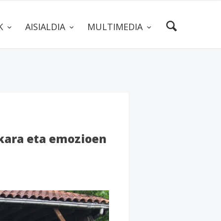
AK
AISIALDIA
MULTIMEDIA
skara eta emozioen