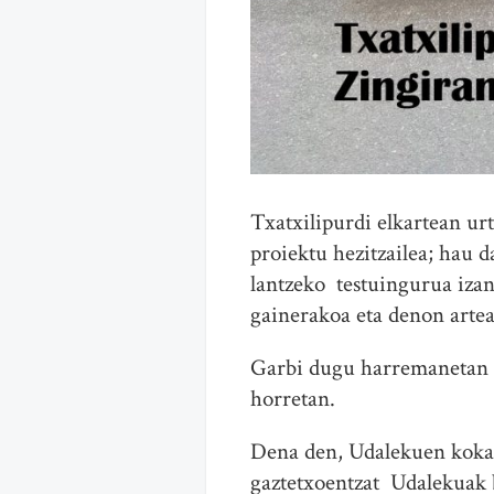
Txatxilipurdi elkartean u
proiektu hezitzailea; hau 
lantzeko testuingurua izan
gainerakoa eta denon artea
Garbi dugu harremanetan da
horretan.
Dena den, Udalekuen kokal
gaztetxoentzat Udalekuak 