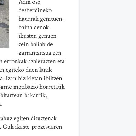
Adin oso
desberdineko
haurrak genituen,
baina denok
ikusten genuen
zein baliabide
garrantzitsua zen
n erronkak azalerazten eta
an egiteko duen lanik
. Izan bizikletan ibiltzen
barne motibazio horretatik
bitartean bakarrik,
n.
kabuz egiten dituztenak
u. Guk ikaste-prozesuaren