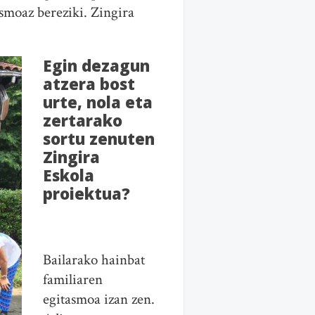
smoaz bereziki. Zingira
Egin dezagun
atzera bost
urte, nola eta
zertarako
sortu zenuten
Zingira
Eskola
proiektua?
Bailarako hainbat
familiaren
egitasmoa izan zen.