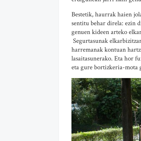
Bestetik, haurrak haien jo
sentitu behar direla: ezin 
genuen kideen arteko elkarb
Segurtasunak elkarbizitza
harremanak kontuan hartzea
lasaitasunerako. Eta hor f
eta gure bortizkeria-mota g