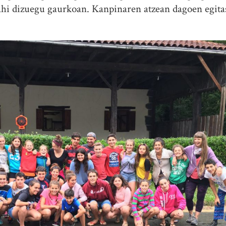
ahi dizuegu gaurkoan. Kanpinaren atzean dagoen egita