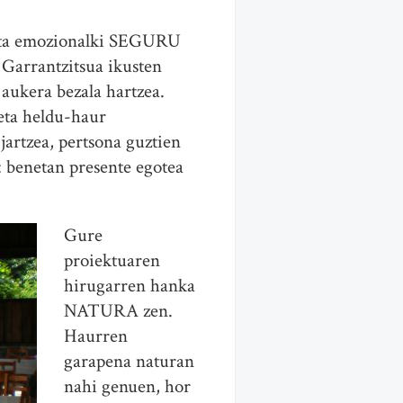
ai eta emozionalki SEGURU
. Garrantzitsua ikusten
 aukera bezala hartzea.
eta heldu-haur
artzea, pertsona guztien
: benetan presente egotea
Gure
proiektuaren
hirugarren hanka
NATURA zen.
Haurren
garapena naturan
nahi genuen, hor