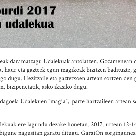
rteak daramatzagu Udalekuak antolatzen. Gozamenean 
da, haur eta gazteek egun magikoak bizitzen badituzte, 
go dugu. Hezitzaile eta gaztetxoen artean sortzen den
n, bizipenetatik, asko ikasiko dugu.
goela Udalekuen “magia”, parte hartzaileen artean so
ekuak ere lagundu dezake honetan. 2017. urtean 12-14
bigune nagusitan garatu ditugu. GaraiOn sorgingunea