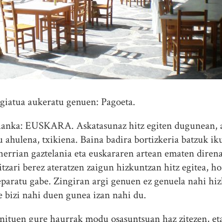
egiatua aukeratu genuen: Pagoeta.
hanka: EUSKARA. Askatasunaz hitz egiten dugunean, 
 ahulena, txikiena. Baina badira bortizkeria batzuk ik
 herrian gaztelania eta euskararen artean ematen diren
itzari berez ateratzen zaigun hizkuntzan hitz egitea, h
rreparatu gabe. Zingiran argi genuen ez genuela nahi hi
re bizi nahi duen gunea izan nahi du.
enituen gure haurrak modu osasuntsuan haz zitezen, et