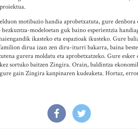
proiektua.
elduon motibazio handia aprobetxatuta, gure denbora e
ko hezkuntza-modeloetan guk baino esperientzia handia
haiengandik ikasteko eta espazioak ikusteko. Gure bal
 familion dirua izan zen diru-iturri bakarra, baina bes
 zutena gurera moldatu eta aprobetxatzeko. Gure esker 
nekez sortuko baitzen Zingira. Orain, baldintza ekonom
gure gain Zingira kanpinaren kudeaketa. Hortaz, erro