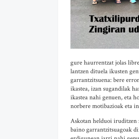
gure haurrentzat jolas lib
lantzen dituela ikusten ge
garrantzitsuena: bere erron
ikastea, izan sugandilak h
ikastea nahi genuen, eta h
norbere motibazioak eta int
Askotan helduoi iruditzen 
baino garrantzitsuagoak di
erdigunean jarri nahi genue