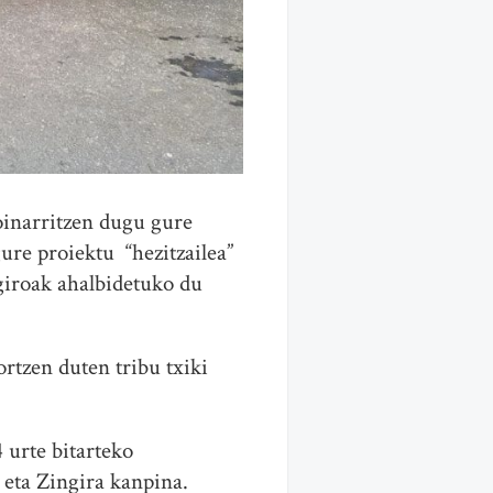
oinarritzen dugu gure
gure proiektu “hezitzailea”
 giroak ahalbidetuko du
rtzen duten tribu txiki
 urte bitarteko
 eta Zingira kanpina.