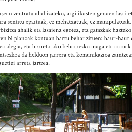
lasean zentratu ahal izateko, argi ikusten genuen las
dira sentitu epaituak, ez mehatxatuak, ez manipulatuak
izitza ahalik eta lasaiena egotea, eta gatazkak hazteko
ren bi planoak kontuan hartu behar zituen: haur-haur 
 alegia, eta horretarako beharrezko muga eta arauak j
untsezkoa da helduon jarrera eta komunikazioa zaintzea
uztiei arreta jartzea.