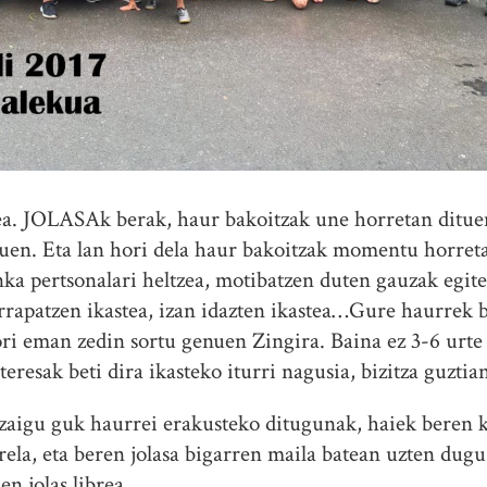
rea. JOLASAk berak, haur bakoitzak une horretan ditue
nuen. Eta lan hori dela haur bakoitzak momentu horret
ka pertsonalari heltzea, motibatzen duten gauzak egitea
arrapatzen ikastea, izan idazten ikastea…Gure haurrek 
ori eman zedin sortu genuen Zingira. Baina ez 3-6 urte 
eresak beti dira ikasteko iturri nagusia, bizitza guztia
zaigu guk haurrei erakusteko ditugunak, haiek beren 
rela, eta beren jolasa bigarren maila batean uzten dug
n jolas librea.