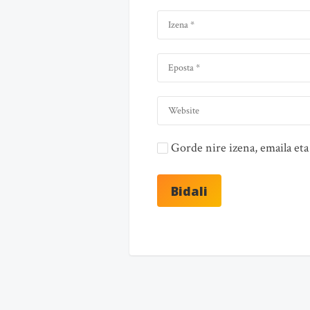
Gorde nire izena, emaila e