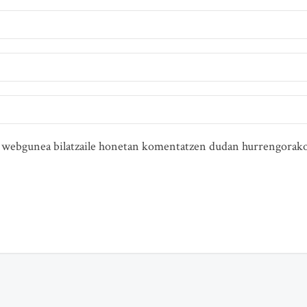
ta webgunea bilatzaile honetan komentatzen dudan hurrengorako