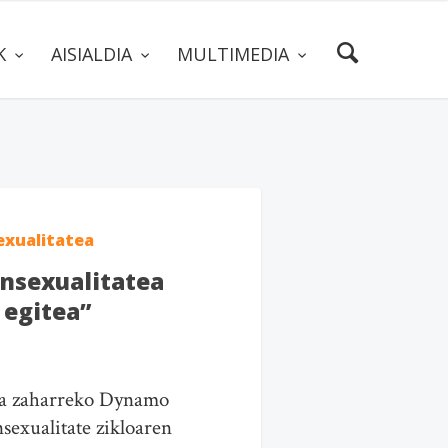
AK
AISIALDIA
MULTIMEDIA
exualitatea
nsexualitatea
 egitea”
ela zaharreko Dynamo
nsexualitate zikloaren