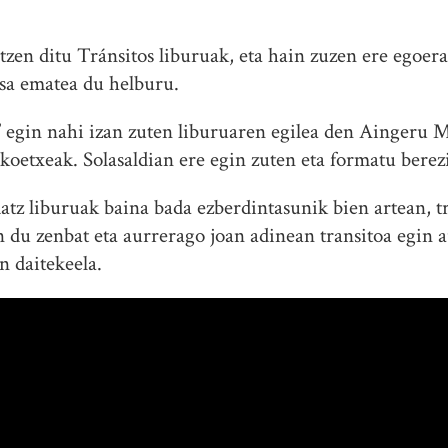
atzen ditu Tránsitos liburuak, eta hain zuzen ere egoer
esa ematea du helburu.
egin nahi izan zuten liburuaren egilea den Aingeru M
koetxeak. Solasaldian ere egin zuten eta formatu berezi
atz liburuak baina bada ezberdintasunik bien artean, tr
du zenbat eta aurrerago joan adinean transitoa egin a
 daitekeela.