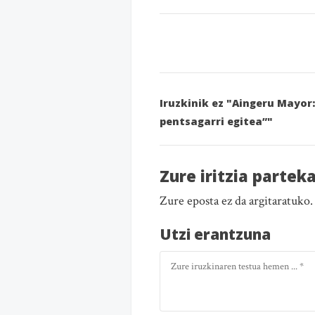
Iruzkinik ez "Aingeru Mayor
pentsagarri egitea”"
Zure iritzia partek
Zure eposta ez da argitaratuko
Utzi erantzuna