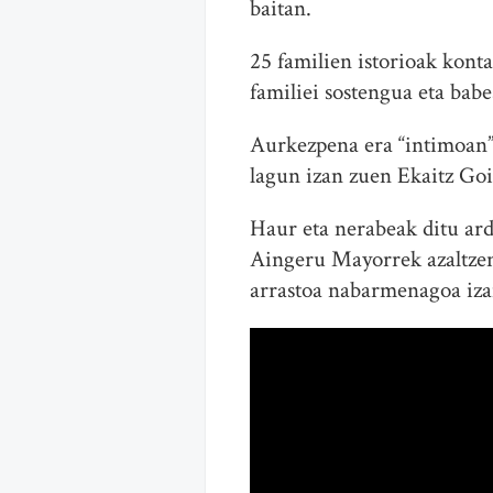
baitan.
25 familien istorioak kont
familiei sostengua eta bab
Aurkezpena era “intimoan” 
lagun izan zuen Ekaitz Goi
Haur eta nerabeak ditu ard
Aingeru Mayorrek azaltzen 
arrastoa nabarmenagoa izan