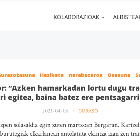
KOLABORAZIOAK
ALBISTE
Gurasotasuna
Heziketa
nerabezaroa
Osasuna
S
r: “Azken hamarkadan lortu dugu tra
ri egitea, baina batez ere pentsagarri
2021-04-06
GURASO
zpen solasaldia egin zuten martxoan Bergaran. Kartz
iburutegiak elkarlanean antolatuta ekintza izan zen tra