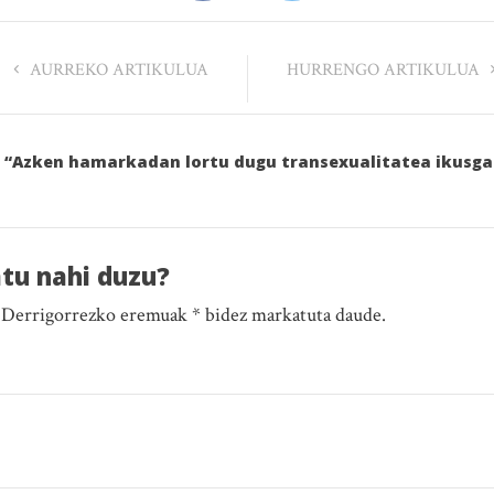
AURREKO ARTIKULUA
HURRENGO ARTIKULUA
: “Azken hamarkadan lortu dugu transexualitatea ikusgarr
atu nahi duzu?
. Derrigorrezko eremuak * bidez markatuta daude.