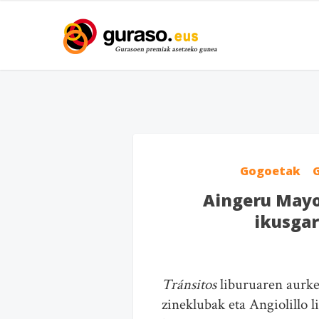
Gogoetak
Aingeru Mayo
ikusgar
Tránsitos
liburuaren aurke
zineklubak eta Angiolillo l