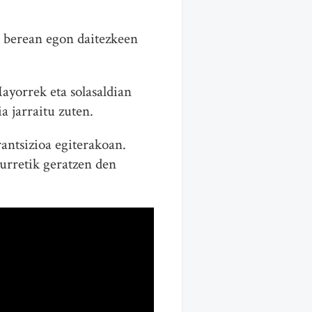
a berean egon daitezkeen
ayorrek eta solasaldian
a jarraitu zuten.
antsizioa egiterakoan.
urretik geratzen den