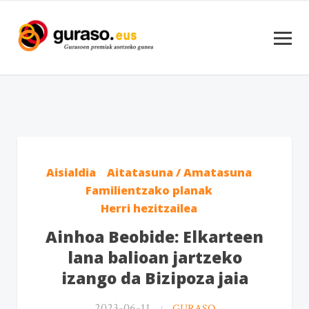
Aisialdia
Aitatasuna / Amatasuna
Familientzako planak
Herri hezitzailea
Ainhoa Beobide: Elkarteen
lana balioan jartzeko
izango da Bizipoza jaia
2023-06-11
GURASO