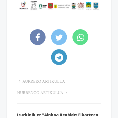
AURREKO ARTIKULUA
HURRENGO ARTIKULUA
Iruzkinik ez "Ainhoa Beobide: Elkarteen