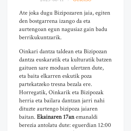
Ate joka dugu Bizipozaren jaia, egiten
den bostgarrena izango da eta
aurtengoan egun nagusiaz gain badu
berrikukuntzarik.
Oinkari dantza taldean eta Bizipozan
dantza euskaratik eta kulturatik batzen
gaituen sare moduan ulertzen dute,
eta baita elkarren eskutik poza
partekatzeko tresna bezala ere.
Horregatik, Oinkarik eta Bizipozak
herria eta bailara dantzan jarri nahi
dituzte aurtengo bizipoza jaiaren
baitan.
Ekainaren 17an
emanaldi
berezia antolatu dute: eguerdian 12:00