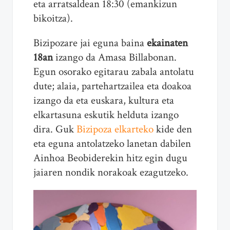
eta arratsaldean 18:30 (emankizun
bikoitza).
Bizipozare jai eguna baina
ekainaten
18an
izango da Amasa Billabonan.
Egun osorako egitarau zabala antolatu
dute; alaia, partehartzailea eta doakoa
izango da eta euskara, kultura eta
elkartasuna eskutik helduta izango
dira. Guk
Bizipoza elkarteko
kide den
eta eguna antolatzeko lanetan dabilen
Ainhoa Beobiderekin hitz egin dugu
jaiaren nondik norakoak ezagutzeko.