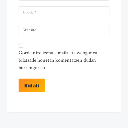
Gorde nire izena, emaila eta webgunea
bilatzaile honetan komentatzen dudan
hurrengorako.