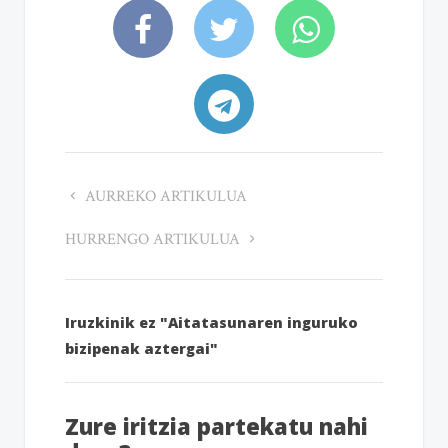
AURREKO ARTIKULUA
HURRENGO ARTIKULUA
Iruzkinik ez "Aitatasunaren inguruko
bizipenak aztergai"
Zure iritzia partekatu nahi