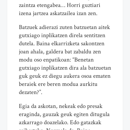
zaintza etengabea… Horri guztiari
izena jartzea askatzailea izan zen.
Batzuek adierazi zuten batzuetan aitek
gutxiago inplikatzen direla sentitzen
dutela. Baina elkarrizketa sakontzen
joan ahala, galdera bat zabaldu zen
modu oso enpatikoan: “Benetan
gutxiago inplikatzen dira ala batzuetan
guk geuk ez diegu aukera osoa ematen
beraiek ere beren modua aurkitu
dezaten?”.
Egia da askotan, nekeak edo presak
eraginda, gauzak geuk egiten ditugula
azkarrago doazelako. Edo gatazkak