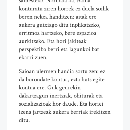
saihesteko. Normala da. Baina
konturatu ziren horrek ez duela soilik
beren nekea handitzen: aitak ere
aukera gutxiago ditu inplikatzeko,
erritmoa hartzeko, bere espazioa
aurkitzeko. Eta hori jakiteak
perspektiba berri eta lagunkoi bat
ekarri zuen.
Saioan ulermen handia sortu zen: ez
da borondate kontua, ezta huts egite
kontua ere. Guk geurekin
dakartzagun inertziak, ohiturak eta
sozializazioak hor daude. Eta horiei
izena jartzeak aukera berriak irekitzen
ditu.