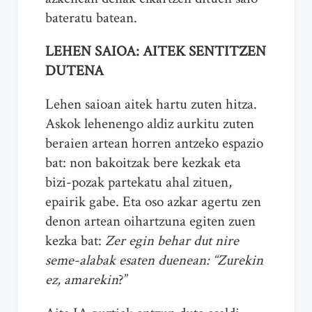
bateratu batean.
LEHEN SAIOA: AITEK SENTITZEN
DUTENA
Lehen saioan aitek hartu zuten hitza.
Askok lehenengo aldiz aurkitu zuten
beraien artean horren antzeko espazio
bat: non bakoitzak bere kezkak eta
bizi-pozak partekatu ahal zituen,
epairik gabe. Eta oso azkar agertu zen
denon artean oihartzuna egiten zuen
kezka bat:
Zer egin behar dut nire
seme-alabak esaten duenean: “Zurekin
ez, amarekin
?”