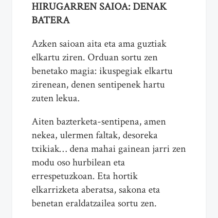
HIRUGARREN SAIOA: DENAK
BATERA
Azken saioan aita eta ama guztiak
elkartu ziren. Orduan sortu zen
benetako magia: ikuspegiak elkartu
zirenean, denen sentipenek hartu
zuten lekua.
Aiten bazterketa-sentipena, amen
nekea, ulermen faltak, desoreka
txikiak… dena mahai gainean jarri zen
modu oso hurbilean eta
errespetuzkoan. Eta hortik
elkarrizketa aberatsa, sakona eta
benetan eraldatzailea sortu zen.