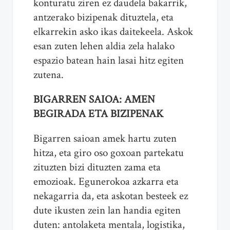
konturatu ziren ez daudela bakarrik,
antzerako bizipenak dituztela, eta
elkarrekin asko ikas daitekeela. Askok
esan zuten lehen aldia zela halako
espazio batean hain lasai hitz egiten
zutena.
BIGARREN SAIOA: AMEN
BEGIRADA ETA BIZIPENAK
Bigarren saioan amek hartu zuten
hitza, eta giro oso goxoan partekatu
zituzten bizi dituzten zama eta
emozioak. Egunerokoa azkarra eta
nekagarria da, eta askotan besteek ez
dute ikusten zein lan handia egiten
duten: antolaketa mentala, logistika,