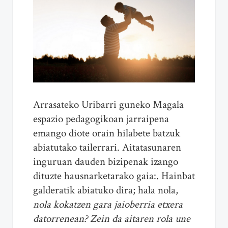
Arrasateko Uribarri guneko Magala
espazio pedagogikoan jarraipena
emango diote orain hilabete batzuk
abiatutako tailerrari. Aitatasunaren
inguruan dauden bizipenak izango
dituzte hausnarketarako gaia:. Hainbat
galderatik abiatuko dira; hala nola,
nola kokatzen gara jaioberria etxera
datorrenean? Zein da aitaren rola une