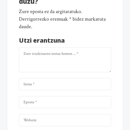
duzu?
Zure eposta ez da argitaratuko.
Derrigorrezko eremuak * bidez markatuta
daude.
Utzi erantzuna