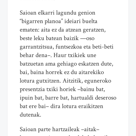
Saioan elkarri lagundu genion
“bigarren planoa” ideiari buelta
ematen: aita ez da atzean geratzen,
beste leku batean baizik —oso
garrantzitsua, funtsezkoa eta beti-beti
behar dena–. Haur txikiek une
batzuetan ama gehiago eskatzen dute,
bai, baina horrek ez du aitarekiko
lotura gutxitzen. Aitzitik, eguneroko
presentzia txiki horiek –bainu bat,
ipuin bat, barre bat, hartualdi deseroso
bat ere bai– dira lotura eraikitzen
dutenak.
Saioan parte hartzaileak –aitak–