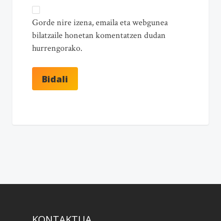
Gorde nire izena, emaila eta webgunea
bilatzaile honetan komentatzen dudan
hurrengorako.
KONTAKTUA