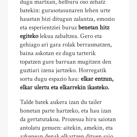
dugu martxan, helburu oso zehatz
batekin: gurasotasunaren lehen urte
hauetan bizi ditugun zalantza, emozio
eta esperientziei buruz
benetan hitz
egiteko
lekua zabaltzea. Gero eta
gehiago ari gara rolak berrasmatzen,
baina askotan ez dugu tarterik
topatzen gure barruan mugitzen den
guztiari izena jartzeko. Horregatik
sortu dugu espazio hau:
elkar entzun,
elkar ulertu eta elkarrekin ikasteko.
Talde batek aukera izan du tailer
honetan parte hartzeko, eta hau izan
da gertatutakoa. Prozesua hiru saiotan
antolatu genuen: aitekin, amekin, eta
azkenean denak elkartzen dituen saio