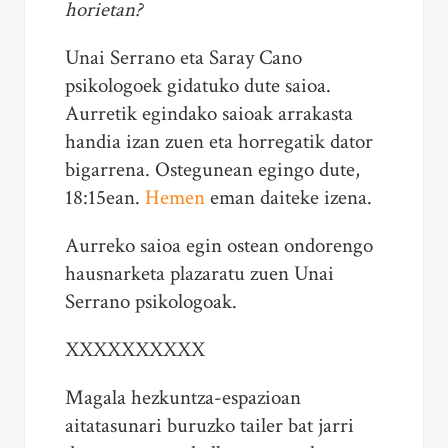
horietan?
Unai Serrano eta Saray Cano
psikologoek gidatuko dute saioa.
Aurretik egindako saioak arrakasta
handia izan zuen eta horregatik dator
bigarrena. Ostegunean egingo dute,
18:15ean.
Hemen
eman daiteke izena.
Aurreko saioa egin ostean ondorengo
hausnarketa plazaratu zuen Unai
Serrano psikologoak.
XXXXXXXXXX
Magala hezkuntza-espazioan
aitatasunari buruzko tailer bat jarri