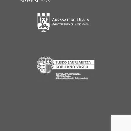
BABESLEAK