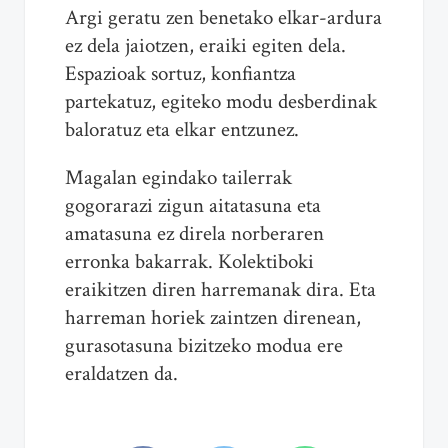
Argi geratu zen benetako elkar-ardura
ez dela jaiotzen, eraiki egiten dela.
Espazioak sortuz, konfiantza
partekatuz, egiteko modu desberdinak
baloratuz eta elkar entzunez.
Magalan egindako tailerrak
gogorarazi zigun aitatasuna eta
amatasuna ez direla norberaren
erronka bakarrak. Kolektiboki
eraikitzen diren harremanak dira. Eta
harreman horiek zaintzen direnean,
gurasotasuna bizitzeko modua ere
eraldatzen da.