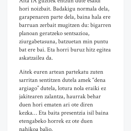
Aita IA guztiek entzun dute esaldi
hori noizbait. Badakigu normala dela,
garapenaren parte dela, baina hala ere
barruan zerbait mugitzen du: bigarren
planoan geratzeko sentsazioa,
ziurgabetasuna, batzuetan min puntu
bat ere bai. Eta horri buruz hitz egitea
askatzailea da.
Aitek euren artean partekatu zuten
sarritan sentitzen dutela amek “dena
argiago” dutela, lotura nola eraiki ez
jakitearen zalantza, haurrak behar
duen hori ematen ari ote diren
kezka… Eta baita presentzia isil baina
etengabeko horrek ez ote duen
nahikoa balio.