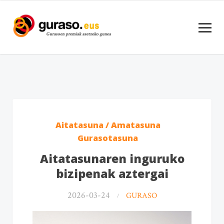
Aitatasuna / Amatasuna
Gurasotasuna
Aitatasunaren inguruko
bizipenak aztergai
2026-03-24
GURASO