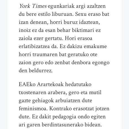
York Times
egunkariak argi azaltzen
du bere estilo liburuan. Sexu eraso bat
izan denean, horri buruz idaztean,
inoiz ez da esan behar biktimari ez
zaiola ezer gertatu. Hori erasoa
erlatibizatzea da. Ez dakizu emakume
horri traumaren bat geratuko ote
zaion gero edo zenbat denbora egongo
den beldurrez.
EAEko Arartekoak hedatutako
txostenaren arabera, gero eta mutil
gazte gehiagok arbuiatzen dute
feminismoa. Kontrako erasotzat jotzen
dute. Ez dakit pedagogia ondo egiten
ari garen berdintasunerako bidean.