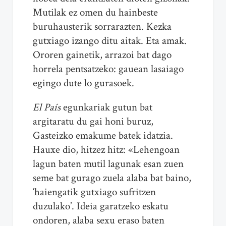
Mutilak ez omen du hainbeste
buruhausterik sorrarazten. Kezka
gutxiago izango ditu aitak. Eta amak.
Ororen gainetik, arrazoi bat dago
horrela pentsatzeko: gauean lasaiago
egingo dute lo gurasoek.
El País
egunkariak gutun bat
argitaratu du gai honi buruz,
Gasteizko emakume batek idatzia.
Hauxe dio, hitzez hitz: «Lehengoan
lagun baten mutil lagunak esan zuen
seme bat gurago zuela alaba bat baino,
‘haiengatik gutxiago sufritzen
duzulako’. Ideia garatzeko eskatu
ondoren, alaba sexu eraso baten