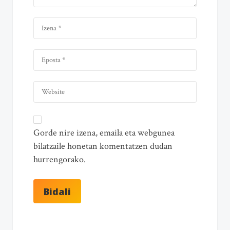
Gorde nire izena, emaila eta webgunea
bilatzaile honetan komentatzen dudan
hurrengorako.