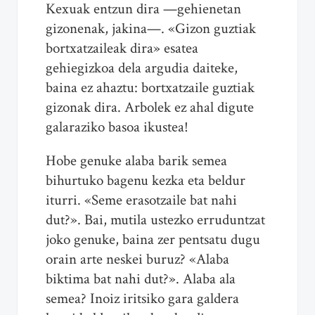
Kexuak entzun dira —gehienetan
gizonenak, jakina—. «Gizon guztiak
bortxatzaileak dira» esatea
gehiegizkoa dela argudia daiteke,
baina ez ahaztu: bortxatzaile guztiak
gizonak dira. Arbolek ez ahal digute
galaraziko basoa ikustea!
Hobe genuke alaba barik semea
bihurtuko bagenu kezka eta beldur
iturri. «Seme erasotzaile bat nahi
dut?». Bai, mutila ustezko erruduntzat
joko genuke, baina zer pentsatu dugu
orain arte neskei buruz? «Alaba
biktima bat nahi dut?». Alaba ala
semea? Inoiz iritsiko gara galdera