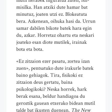
mutil nerabek inguratua zuten, isil-
misilka. Han atxiki dute hamar bat
minutuz, joaten utzi ez. Blokeatuta
bera. Azkenean, oihuka hasi da. Urrun
samar dabilen bikote batek hara egin
du, azkar. Horretaz ohartu eta neskari
joateko esan diote mutilek, irainak
bota eta bota.
«Ez zitzaion ezer pasatu, zortea izan
zuen», pentsatuko dute irakurle batek
baino gehiagok. Tira, fisikoki ez
zitzaion deus gertatu, baina
psikologikoki? Neska horrek, hark
berak esana, beldur handiagoa du
geroztik gauean etxerako bidean mutil
talde bat ikusten duenean.
The New