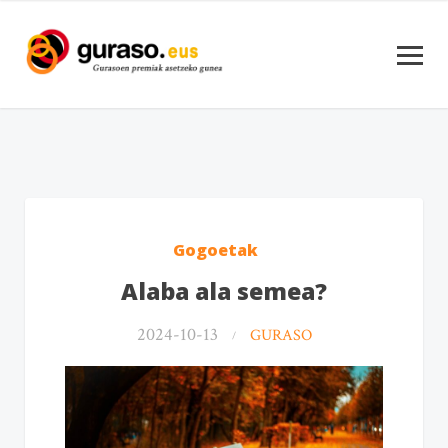
Gogoetak
Alaba ala semea?
2024-10-13
GURASO