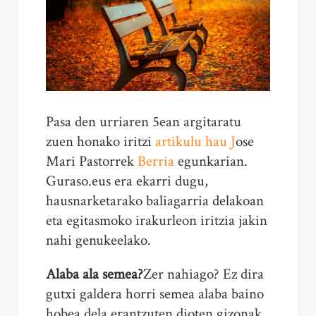
Pasa den urriaren 5ean argitaratu
zuen honako iritzi
artikulu hau J
ose
Mari Pastorrek
Berria
egunkarian.
Guraso.eus era ekarri dugu,
hausnarketarako baliagarria delakoan
eta egitasmoko irakurleon iritzia jakin
nahi genukeelako.
Alaba ala semea?
Zer nahiago? Ez dira
gutxi galdera horri semea alaba baino
hobea dela erantzuten dioten gizonak.