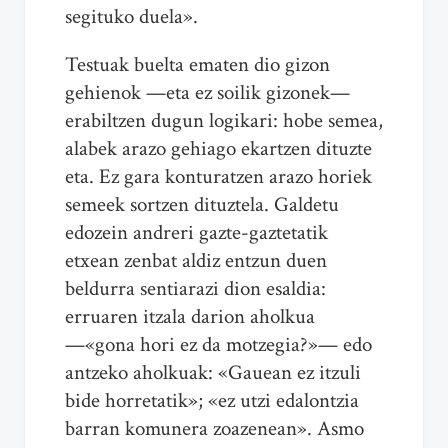
segituko duela».
Testuak buelta ematen dio gizon
gehienok —eta ez soilik gizonek—
erabiltzen dugun logikari: hobe semea,
alabek arazo gehiago ekartzen dituzte
eta. Ez gara konturatzen arazo horiek
semeek sortzen dituztela. Galdetu
edozein andreri gazte-gaztetatik
etxean zenbat aldiz entzun duen
beldurra sentiarazi dion esaldia:
erruaren itzala darion aholkua
—«gona hori ez da motzegia?»— edo
antzeko aholkuak: «Gauean ez itzuli
bide horretatik»; «ez utzi edalontzia
barran komunera zoazenean». Asmo