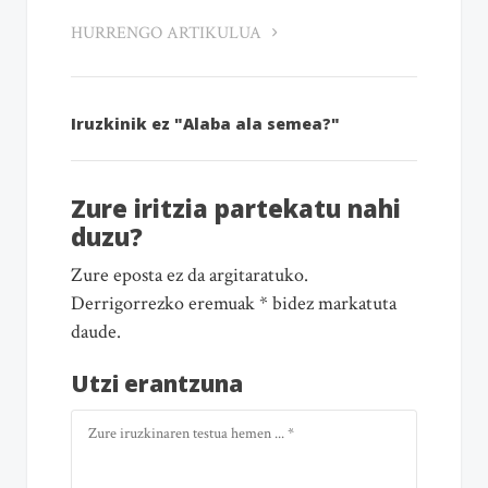
HURRENGO ARTIKULUA
Iruzkinik ez "Alaba ala semea?"
Zure iritzia partekatu nahi
duzu?
Zure eposta ez da argitaratuko.
Derrigorrezko eremuak * bidez markatuta
daude.
Utzi erantzuna