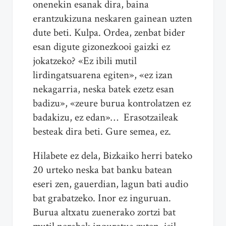
onenekin esanak dira, baina
erantzukizuna neskaren gainean uzten
dute beti. Kulpa. Ordea, zenbat bider
esan digute gizonezkooi gaizki ez
jokatzeko? «Ez ibili mutil
lirdingatsuarena egiten», «ez izan
nekagarria, neska batek ezetz esan
badizu», «zeure burua kontrolatzen ez
badakizu, ez edan»… Erasotzaileak
besteak dira beti. Gure semea, ez.
Hilabete ez dela, Bizkaiko herri bateko
20 urteko neska bat banku batean
eseri zen, gauerdian, lagun bati audio
bat grabatzeko. Inor ez inguruan.
Burua altxatu zuenerako zortzi bat