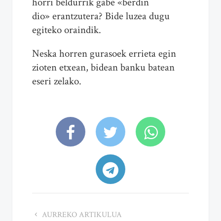
horri beldurrik gabe «berdin
dio» erantzutera? Bide luzea dugu
egiteko oraindik.
Neska horren gurasoek errieta egin
zioten etxean, bidean banku batean
eseri zelako.
AURREKO ARTIKULUA