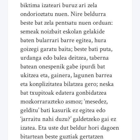
biktima izateari buruz ari zela
ondorioztatu nuen. Nire beldurra
beste bat zela pentsatu nuen orduan:
semeak noizbait eskolan gelakide
baten bularrari barre egitea, hura
goizegi garatu baita; beste bati puta,
urdanga edo balea deitzea, taberna
batean onespenik gabe ipurdi bat
ukitzea eta, gainera, lagunen barrea
eta konplizitatea bilatzea gero; neska
bat txupitoak edatera gonbidatzea
mozkorrarazteko asmoz; ‘mesedez,
gelditu’ bati kasurik ez egitea edo
‘jarraitu nahi duzu?’ galdetzeko gai ez
izatea. Eta uste dut beldur hori dagoen
bitartean beste guztiak gertatzen