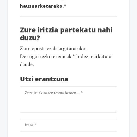
hausnarketarako."
Zure iritzia partekatu nahi
duzu?
Zure eposta ez da argitaratuko.
Derrigorrezko eremuak * bidez markatuta
daude.
Utzi erantzuna