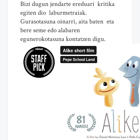
Bizi dugun jendarte ereduari kritika
egiten dio laburmetraiak.
Gurasotasuna oinarri, aita baten eta
bere seme edo alabaren
egunerokotasuna kontatzen digu.