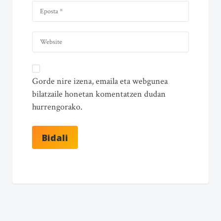
Gorde nire izena, emaila eta webgunea
bilatzaile honetan komentatzen dudan
hurrengorako.