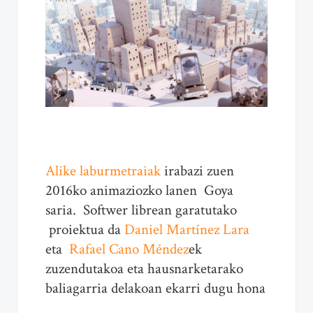
Alike laburmetraiak
irabazi zuen
2016ko animaziozko lanen Goya
saria. Softwer librean garatutako
proiektua da
Daniel Martínez Lara
eta
Rafael Cano Méndez
ek
zuzendutakoa eta hausnarketarako
baliagarria delakoan ekarri dugu hona