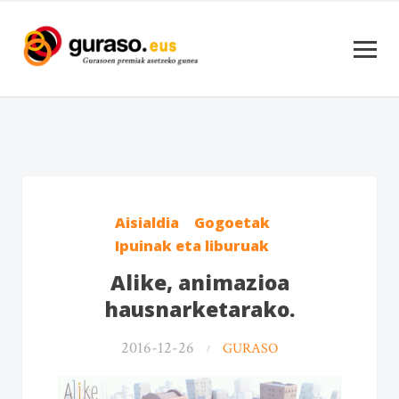
Aisialdia
Gogoetak
Ipuinak eta liburuak
Alike, animazioa
hausnarketarako.
2016-12-26
GURASO