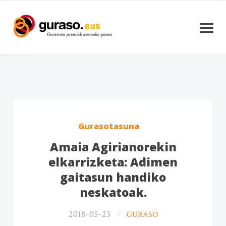
Gurasotasuna
Amaia Agirianorekin
elkarrizketa: Adimen
gaitasun handiko
neskatoak.
2018-05-23
GURASO