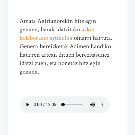
Amaia Agirianorekin hitz egin
genuen, berak idatzitako
azken
kolaborazio artikulua
oinarri hartuta.
Genero bereizketak Adimen handiko
haurren artean dituen berezitasunez
idatzi zuen, eta honetaz hitz egin
genuen.