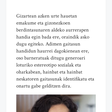
Gizartean azken urte hauetan
emakume eta gizonezkoen
berdintasunaren aldeko aurrerapen
handia egin bada ere, oraindik asko
dugu egiteko. Adimen gaitasun
handidun haurrei dagokienean ere,
oso barneratuak ditugu generoari
loturiko estereotipo sozialak eta
oharkabean, hainbat eta hainbat
neskatoren gaitasunak identifikatu eta
onartu gabe gelditzen dira.