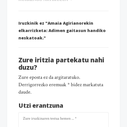
Iruzkinik ez "Amaia Agirianorekin
elkarrizketa: Adimen gaitasun handiko
neskatoak."
Zure iritzia partekatu nahi
duzu?
Zure eposta ez da argitaratuko.
Derrigorrezko eremuak * bidez markatuta
daude.
Utzi erantzuna