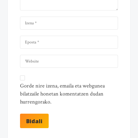
Gorde nire izena, emaila eta webgunea
bilatzaile honetan komentatzen dudan
hurrengorako.