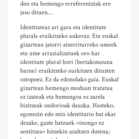
den eta hemengo erreferentziak ere
jaso dituen…
Identitateaz ari gara eta identitate
plurala eraikitzeko aukeraz. Eta euskal
gizartean jatorri atzerritarreko umeek
eta ume arrazializatuek oro har
identitate plural hori (bertakotasuna
barne) eraikitzeko aurkitzen dituzten
oztopoez. Ez da edonolako gaia. Euskal
gizartean hemengo moduan tratatua
ez izateak eta hemengoa ez zarela
bizitzeak ondorioak dauzka. Hasteko,
egonezin edo min identitario bat ekar
dezake, gazte batzuek «inongo ez
sentitzea» hitzekin azaltzen dutena;