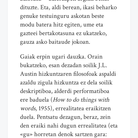
dituzte. Eta, aldi berean, ikasi beharko
genuke testuinguru askotan beste
modu batera hitz egiten, ume eta
gazteei bertakotasuna ez ukatzeko,
gauza asko baitaude jokoan.
Gaiak erpin ugari dauzka. Orain
bukatzeko, esan dezadan soilik J.L.
Austin hizkuntzaren filosofoak aspaldi
azaldu zigula hizkuntza ez dela soilik
deskriptiboa, alderdi performatiboa
ere baduela (
How to do things with
words
, 1955), errealitatea eraikitzen
duela. Pentsatu dezagun, beraz, zein
den eraiki nahi dugun errealitatea (eta
«gu» horretan denok sartzen gara: