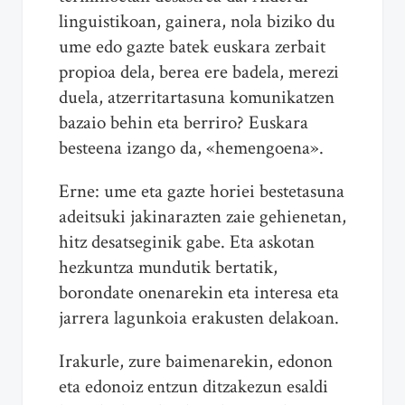
linguistikoan, gainera, nola biziko du
ume edo gazte batek euskara zerbait
propioa dela, berea ere badela, merezi
duela, atzerritartasuna komunikatzen
bazaio behin eta berriro? Euskara
besteena izango da, «hemengoena».
Erne: ume eta gazte horiei bestetasuna
adeitsuki jakinarazten zaie gehienetan,
hitz desatseginik gabe. Eta askotan
hezkuntza mundutik bertatik,
borondate onenarekin eta interesa eta
jarrera lagunkoia erakusten delakoan.
Irakurle, zure baimenarekin, edonon
eta edonoiz entzun ditzakezun esaldi