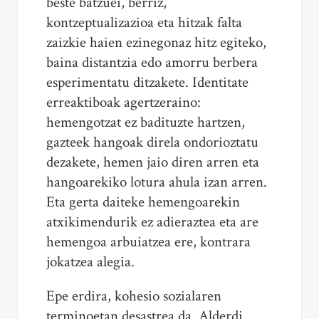
beste batzuei, berriz,
kontzeptualizazioa eta hitzak falta
zaizkie haien ezinegonaz hitz egiteko,
baina distantzia edo amorru berbera
esperimentatu ditzakete. Identitate
erreaktiboak agertzeraino:
hemengotzat ez badituzte hartzen,
gazteek hangoak direla ondorioztatu
dezakete, hemen jaio diren arren eta
hangoarekiko lotura ahula izan arren.
Eta gerta daiteke hemengoarekin
atxikimendurik ez adieraztea eta are
hemengoa arbuiatzea ere, kontrara
jokatzea alegia.
Epe erdira, kohesio sozialaren
terminoetan desastrea da. Alderdi