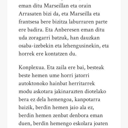
eman ditu Marseillan eta orain
Arrasaten bizi da, eta Marseilla eta
frantsesa bere bizitza laburraren parte
ere badira. Eta Anberesen eman ditu
uda zoragarri batzuk, han dauzkan
osaba-izebekin eta lehengusinekin, eta
horrek ere kontatzen du.
Konplexua. Eta zaila ere bai, besteak
beste hemen ume horri jatorri
autoktonoko hainbat herritarrek
modu askotara jakinarazten diotelako
bera ez dela hemengoa, kanpotarra
baizik, berdin hemen jaio ala ez,
berdin hemen zenbat denbora eman
duen, berdin hemengo eskolara joaten