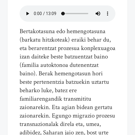
Bertakotasuna edo hemengotasuna
(barkatu hitzkoteak) eraiki behar du,
eta berarentzat prozesua konplexuagoa
izan daiteke beste batzuentzat baino
(familia autoktonoa dutenentzat
baino). Berak hemengotasun hori
beste pertenentzia batzuekin uztartu
beharko luke, batez ere
familiarengandik transmititu
zaionarekin. Eta agian bidean gertatu
zaionarekin. Egungo migrazio prozesu
transnazionalak direla eta, umea,
adibidez, Saharan jaio zen, bost urte