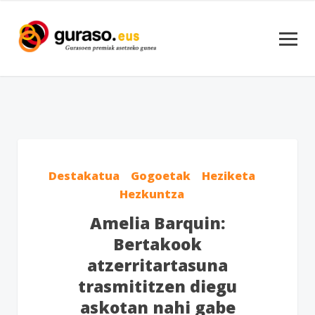
Destakatua
Gogoetak
Heziketa
Hezkuntza
Amelia Barquin:
Bertakook
atzerritartasuna
trasmititzen diegu
askotan nahi gabe