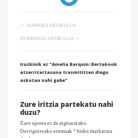
AURREKO ARTIKULUA
HURRENGO ARTIKULUA
Iruzkinik ez "Amelia Barquin: Bertakook
atzerritartasuna trasmititzen diegu
askotan nahi gabe"
Zure iritzia partekatu nahi
duzu?
Zure eposta ez da argitaratuko.
Derrigorrezko eremuak * bidez markatuta