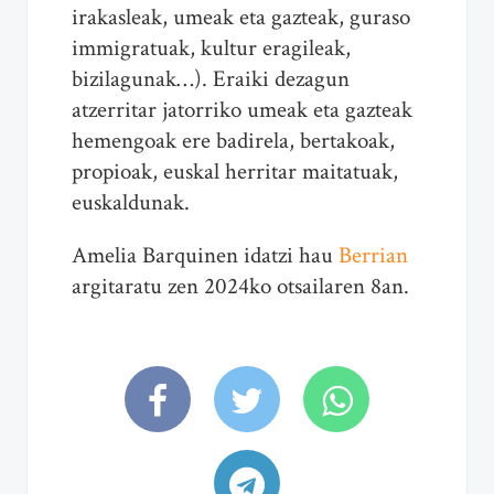
irakasleak, umeak eta gazteak, guraso
immigratuak, kultur eragileak,
bizilagunak…). Eraiki dezagun
atzerritar jatorriko umeak eta gazteak
hemengoak ere badirela, bertakoak,
propioak, euskal herritar maitatuak,
euskaldunak.
Amelia Barquinen idatzi hau
Berrian
argitaratu zen 2024ko otsailaren 8an.