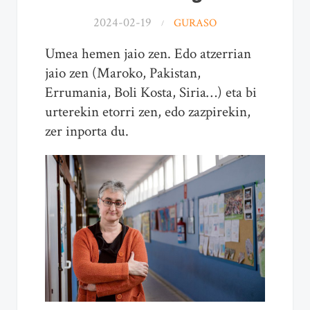
2024-02-19
GURASO
Umea hemen jaio zen. Edo atzerrian
jaio zen (Maroko, Pakistan,
Errumania, Boli Kosta, Siria…) eta bi
urterekin etorri zen, edo zazpirekin,
zer inporta du.