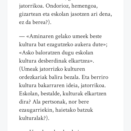
jatorrikoa. Ondorioz, hemengoa,
gizartean eta eskolan jasotzen ari dena,
ez da berea?).
— «Aminaren gelako umeek beste
kultura bat ezagutzeko aukera dute»;
«Asko baloratzen dugu eskolan
kultura desberdinak elkartzea».
(Umeak jatorrizko kulturen
ordezkariak balira bezala. Eta berriro
kultura bakarraren ideia, jatorrikoa.
Eskolan, bestalde, kulturak elkartzen
dira? Ala pertsonak, nor bere
ezaugarriekin, haietako batzuk
kulturalak?).