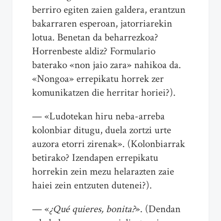
berriro egiten zaien galdera, erantzun
bakarraren esperoan, jatorriarekin
lotua. Benetan da beharrezkoa?
Horrenbeste aldiz? Formulario
baterako «non jaio zara» nahikoa da.
«Nongoa» errepikatu horrek zer
komunikatzen die herritar horiei?).
— «Ludotekan hiru neba-arreba
kolonbiar ditugu, duela zortzi urte
auzora etorri zirenak». (Kolonbiarrak
betirako? Izendapen errepikatu
horrekin zein mezu helarazten zaie
haiei zein entzuten dutenei?).
— «
¿Qué quieres, bonita?
». (Dendan