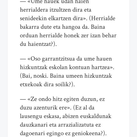
— «Ume hauek udan haien
herrialdera itzultzen dira eta
senideekin elkartzen dira». (Herrialde
bakarra dute eta hangoa da. Baina
orduan herrialde honek zer izan behar
du haientzat?).
— «Oso garrantzitsua da ume hauen
hizkuntzak eskolan kontuan hartzea».
(Bai, noski. Baina umeen hizkuntzak
etxekoak dira soilik?).
— «Ze ondo hitz egiten duzun, ez
duzu azenturik ere». (Ez al da
lausengu eskasa, abizen euskaldunak
dauzkanari eta arrazializatuta ez
dagoenari egingo ez geniokeena?).