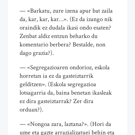
— «Barkatu, zure izena apur bat zaila
da, kar, kar, kar…». (Ez da izango nik
oraindik ez dudala ikasi ondo esaten?
Zenbat aldiz entzun beharko du
komentario berbera? Bestalde, non
dago grazia?).
— «Segregazioaren ondorioz, eskola
horretan ia ez da gasteiztarrik
gelditzen». (Eskola segregazioa
lotsagarria da, baina benetan ikasleak
ez dira gasteiztarrak? Zer dira
orduan?).
— «Nongoa zara, laztana?». (Hori da
ume eta gazte arrazializatuei behin eta