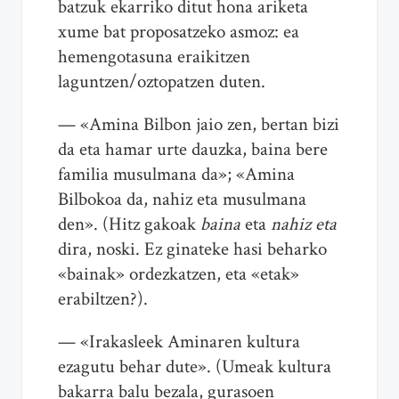
batzuk ekarriko ditut hona ariketa
xume bat proposatzeko asmoz: ea
hemengotasuna eraikitzen
laguntzen/oztopatzen duten.
— «Amina Bilbon jaio zen, bertan bizi
da eta hamar urte dauzka, baina bere
familia musulmana da»; «Amina
Bilbokoa da, nahiz eta musulmana
den». (Hitz gakoak
baina
eta
nahiz eta
dira, noski. Ez ginateke hasi beharko
«bainak» ordezkatzen, eta «etak»
erabiltzen?).
— «Irakasleek Aminaren kultura
ezagutu behar dute». (Umeak kultura
bakarra balu bezala, gurasoen