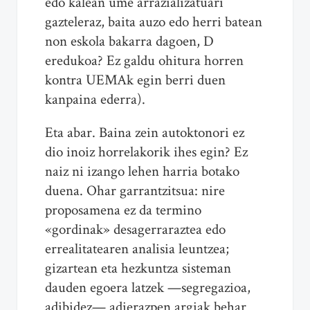
edo kalean ume arrazializatuari
gazteleraz, baita auzo edo herri batean
non eskola bakarra dagoen, D
eredukoa? Ez galdu ohitura horren
kontra UEMAk egin berri duen
kanpaina ederra).
Eta abar. Baina zein autoktonori ez
dio inoiz horrelakorik ihes egin? Ez
naiz ni izango lehen harria botako
duena. Ohar garrantzitsua: nire
proposamena ez da termino
«gordinak» desagerraraztea edo
errealitatearen analisia leuntzea;
gizartean eta hezkuntza sisteman
dauden egoera latzek —segregazioa,
adibidez— adierazpen argiak behar