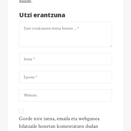
daude.
Utzi erantzuna
Gorde nire izena, emaila eta webgunea
bilatzaile honetan komentatzen dudan